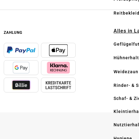
Reitbeklei
Alles in 
ZAHLUNG
Geflügelfu
Hühnerhal
Weidezaun
Rinder- & 
Schaf- & Z
Kleintierh
Nutztierha
Hygiene