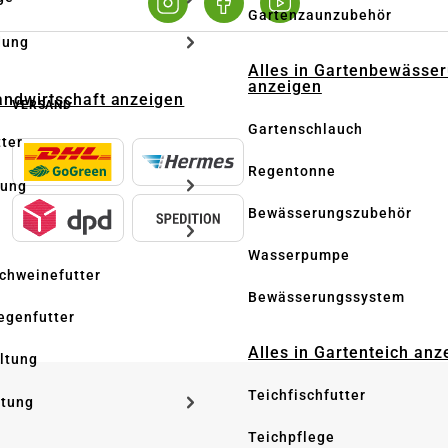
Gartenzaunzubehör
dung
Alles in Gartenbewässe
anzeigen
Landwirtschaft anzeigen
VERSAND
Gartenschlauch
tter
Regentonne
tung
Bewässerungszubehör
Wasserpumpe
Schweinefutter
Bewässerungssystem
iegenfutter
Alles in Gartenteich anz
altung
Teichfischfutter
ltung
Teichpflege