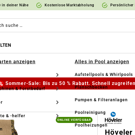
 in deiner Nähe
Kostenlose Marktabholung
Persönlicher
LTEN
Garten anzeigen
Alles in Pool anzeigen
Aufstellpools & Whirlpools
Sommer-Sale: Bis zu 50 % Rabatt. Schnell zugreifen
Planschbecken
hinen & Forstbedarf
Pumpen & Filteranlagen
r
Poolreinigung
te & -helfer
ONLINE VERFÜGBAR
Poolheizungen
en
Höveler