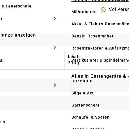
e & Feuerschale
Vollvers
Mähroboter
ör
Akku- & Elektro-Rasenmähe
Pflanze anzeigen
Benzin-Rasenmäher
Rasentraktoren & Aufsitzm
Inhalt
Vertikutierer & Spindelmäh
ch
20 kg
e
Alles in Gartengeräte & 
anzeigen
Säge & Axt
Gartenschere
Schaufel & Spaten
us