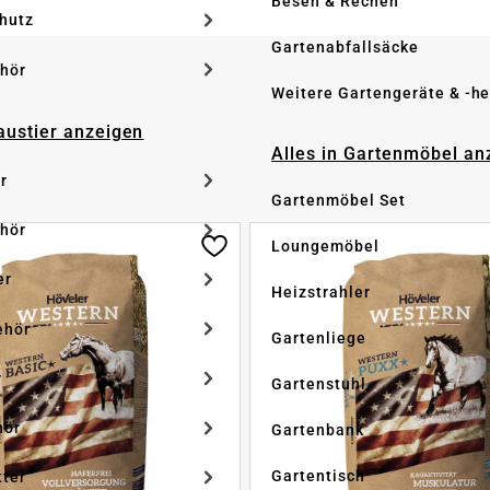
Besen & Rechen
hutz
Gartenabfallsäcke
hör
Weitere Gartengeräte & -he
Haustier anzeigen
Alles in Gartenmöbel an
r
Gartenmöbel Set
hör
Loungemöbel
er
Heizstrahler
ehör
Gartenliege
r
Gartenstuhl
hör
Gartenbank
Gartentisch
tter