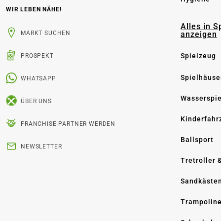
WIR LEBEN NÄHE!
Alles in S
anzeigen
MARKT SUCHEN
Spielzeug
PROSPEKT
Spielhäuse
WHATSAPP
Wasserspi
ÜBER UNS
Kinderfahr
FRANCHISE-PARTNER WERDEN
Ballsport
NEWSLETTER
Tretroller 
Sandkäste
Trampolin