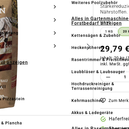
Weiteres Poolzubehör
Stärkereduzi
el
Nährstoffen.
Alles in Gartenmaschine
n
auswähle
Inhalt
Forstbedarf anzeigen
1 KG
20 
ässerung
Kettensägen & Zubehör
h
29,79 
Heckenscheren
Inhalt:
20 kg
(
Rasentrimmer & Freischnei
rill anzeigen
inkl. MwSt. gg
Laubbläser & Laubsauger
Produkt 
Hochdruckreiniger &
ill
Terrassenreinigung
& Pizzastein
Kehrmaschinen
Zum Merkz
n
Akkus & Ladegeräte
Haferfre
l & Plancha
Alles in Rasenmäher an
Energiep