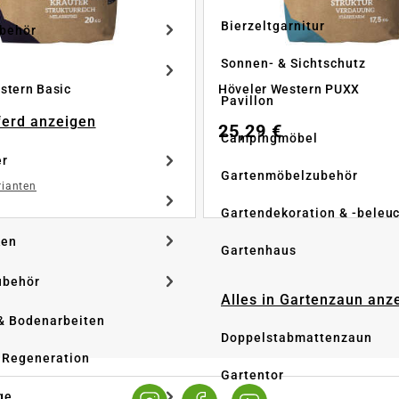
Bierzeltgarnitur
ubehör
Sonnen- & Sichtschutz
stern Basic
Höveler Western PUXX
Pavillon
Pferd anzeigen
25,29 €
Campingmöbel
er
Gartenmöbelzubehör
rianten
Gartendekoration & -beleu
ken
Gartenhaus
ubehör
Alles in Gartenzaun anz
& Bodenarbeiten
Doppelstabmattenzaun
 Regeneration
Gartentor
ge