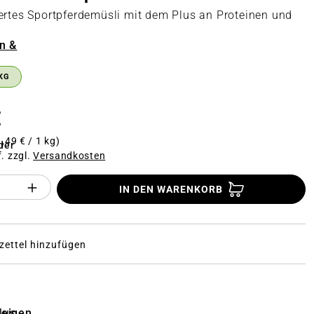
ertes Sportpferdemüsli mit dem Plus an Proteinen und
n &
n
KG
€
1,49 € / 1 kg)
der
f. zzgl.
Versandkosten
Anzahl des Produktes "%product%": Gi
IN DEN WARENKORB
ettel hinzufügen
i
zeigen
lus