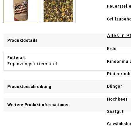
Feuerstell
Grillzubeh
Alles in 
Produktdetails
Erde
Futterart
Rindenmul
Ergänzungsfuttermittel
Pinienrind
Dünger
Produktbeschreibung
Hochbeet
Weitere Produktinformationen
Saatgut
Gewächsha