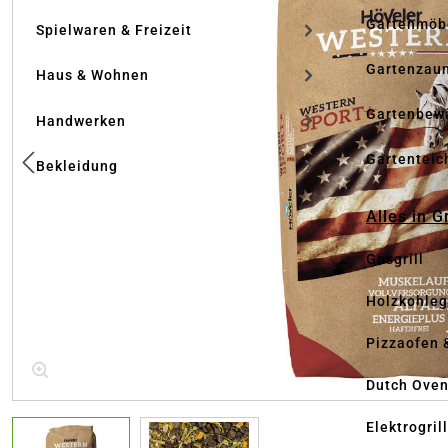
Gartenmöb
Spielwaren & Freizeit
Gartenzau
Haus & Wohnen
Gartenbew
Handwerken
Gartenteic
Bekleidung
Alles in G
Gasgrill
Holzkohlegr
Pizzaofen 
Dutch Ove
Elektrogril