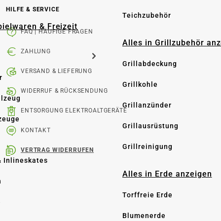
HILFE & SERVICE
Teichzubehör
pielwaren & Freizeit
FAQ | HÄUFIGE FRAGEN
Alles in Grillzubehör an
ZAHLUNG
Grillabdeckung
VERSAND & LIEFERUNG
r
Grillkohle
WIDERRUF & RÜCKSENDUNG
elzeug
Grillanzünder
ENTSORGUNG ELEKTROALTGERÄTE
zeuge
Grillausrüstung
KONTAKT
Grillreinigung
VERTRAG WIDERRUFEN
& Inlineskates
Alles in Erde anzeigen
n
Torffreie Erde
e
Blumenerde