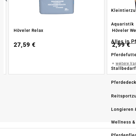
Kleintierz
Aquaristik
Höveler Relax
Höveler We
Alles in 
27,59 €
2,99 €
Pferdefutt
+
weitere Va
Stallbedarf
Pferdedec
Reitsportz
Longieren 
Wellness &
Pferdepfle