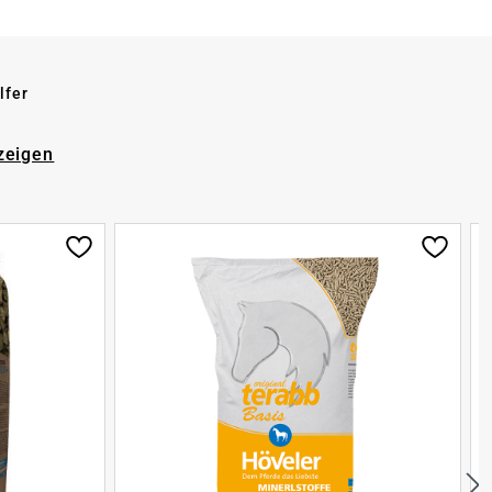
lfer
zeigen