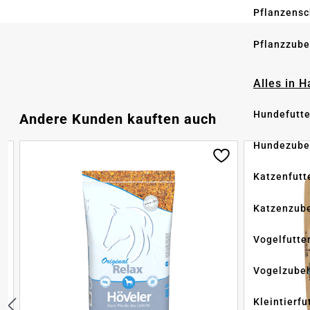
Pflanzensc
Pflanzzube
Alles in 
Hundefutte
Produktgalerie überspringen
Andere Kunden kauften auch
Hundezube
Katzenfutt
Katzenzub
Vogelfutte
Vogelzube
Kleintierfu