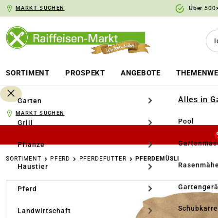
MARKT SUCHEN
Über 500×
springen
Zur Hauptnavigation springen
SORTIMENT
PROSPEKT
ANGEBOTE
THEMENWE
Alles in 
Garten
MARKT SUCHEN
Pool
Grill
Gartenmasc
Pflanze
SORTIMENT
PFERD
PFERDEFUTTER
PFERDEMÜSLI
Rasenmähe
Haustier
Bildergalerie überspringen
Gartengerä
Pferd
Schubkarr
Landwirtschaft