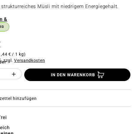
, strukturreiches Müsli mit niedrigem Energiegehalt.
n
n &
KG
€
1,44 € / 1 kg)
f. zzgl.
Versandkosten
der
Anzahl des Produktes "%product%": Gi
IN DEN WARENKORB
ettel hinzufügen
rei
reich
zeigen