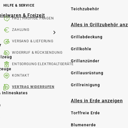
HILFE & SERVICE
Teichzubehör
pielwaren & Freizeit
FAQ | HÄUFIGE FRAGEN
Alles in Grillzubehör an
ZAHLUNG
Grillabdeckung
VERSAND & LIEFERUNG
r
Grillkohle
WIDERRUF & RÜCKSENDUNG
elzeug
Grillanzünder
ENTSORGUNG ELEKTROALTGERÄTE
zeuge
Grillausrüstung
KONTAKT
Grillreinigung
VERTRAG WIDERRUFEN
& Inlineskates
Alles in Erde anzeigen
n
Torffreie Erde
e
Blumenerde