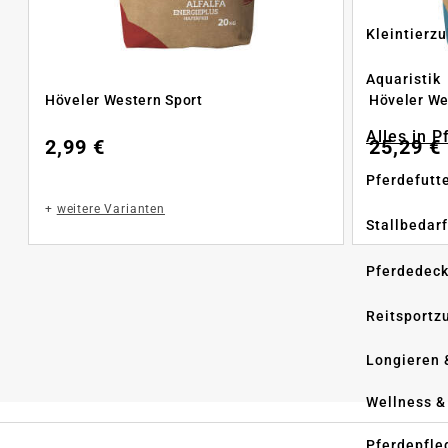
Kleintierz
Aquaristik
Höveler Western Sport
Höveler W
Alles in 
2,99 €
25,29 €
Pferdefutt
+
weitere Varianten
Stallbedarf
Pferdedec
Reitsportz
Longieren 
Wellness &
Pferdepfle