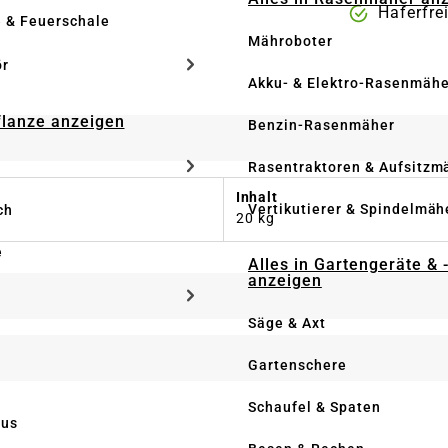
Haferfre
e & Feuerschale
Mähroboter
ör
Akku- & Elektro-Rasenmähe
Pflanze anzeigen
Benzin-Rasenmäher
Rasentraktoren & Aufsitzm
Inhalt
Vertikutierer & Spindelmäh
ch
20 kg
e
Alles in Gartengeräte & 
anzeigen
Säge & Axt
Gartenschere
Schaufel & Spaten
us