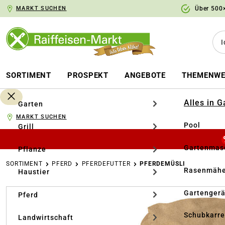
MARKT SUCHEN
Über 500×
springen
Zur Hauptnavigation springen
SORTIMENT
PROSPEKT
ANGEBOTE
THEMENWE
Alles in 
Garten
MARKT SUCHEN
Pool
Grill
Gartenmasc
Pflanze
SORTIMENT
PFERD
PFERDEFUTTER
PFERDEMÜSLI
Rasenmähe
Haustier
Bildergalerie überspringen
Gartengerä
Pferd
Schubkarr
Landwirtschaft