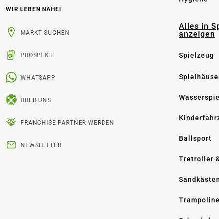
WIR LEBEN NÄHE!
Alles in S
anzeigen
MARKT SUCHEN
Spielzeug
PROSPEKT
Spielhäuse
WHATSAPP
Wasserspi
ÜBER UNS
Kinderfahr
FRANCHISE-PARTNER WERDEN
Ballsport
NEWSLETTER
Tretroller 
Sandkäste
Trampolin