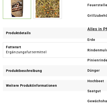
Feuerstell
Grillzubeh
Alles in 
Produktdetails
Erde
Futterart
Rindenmul
Ergänzungsfuttermittel
Pinienrind
Dünger
Produktbeschreibung
Hochbeet
Weitere Produktinformationen
Saatgut
Gewächsha