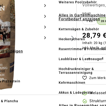
Weiteres Poolzubehör
Vollwertiges
el
auswähle
Inhalt
Alles in Gartenmaschine
n
Forstbedarf anzeigen
1 KG
20 
ässerung
Kettensägen & Zubehör
28,79 
h
Heckenscheren
Inhalt:
20 kg
(
inkl. MwSt. gg
Rasentrimmer & Freischnei
rill anzeigen
Produkt 
Laubbläser & Laubsauger
Hochdruckreiniger &
ill
Terrassenreinigung
Zum Merkz
& Pizzastein
Kehrmaschinen
n
Akkus & Ladegeräte
Melassef
Struktur
l & Plancha
Alles in Rasenmäher an