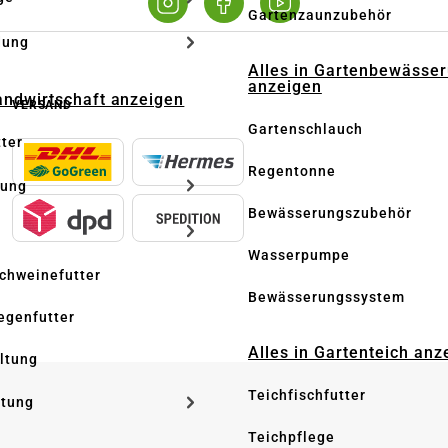
Gartenzaunzubehör
dung
Alles in Gartenbewässe
anzeigen
Landwirtschaft anzeigen
VERSAND
Gartenschlauch
tter
Regentonne
tung
Bewässerungszubehör
Wasserpumpe
Schweinefutter
Bewässerungssystem
iegenfutter
Alles in Gartenteich anz
altung
Teichfischfutter
ltung
Teichpflege