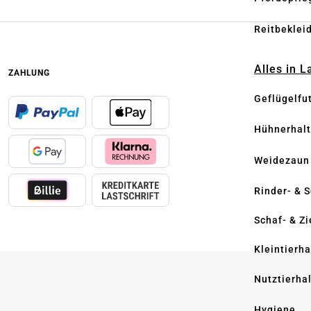
Reitbeklei
Alles in 
ZAHLUNG
Geflügelfu
Hühnerhal
Weidezaun
Rinder- & 
Schaf- & Z
Kleintierh
Nutztierha
Hygiene