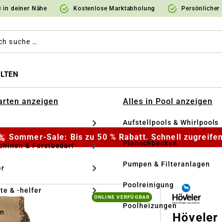
 in deiner Nähe
Kostenlose Marktabholung
Persönlicher
LTEN
Garten anzeigen
Alles in Pool anzeigen
Aufstellpools & Whirlpools
Sommer-Sale: Bis zu 50 % Rabatt. Schnell zugreifen
Planschbecken
hinen & Forstbedarf
Pumpen & Filteranlagen
r
Poolreinigung
te & -helfer
ONLINE VERFÜGBAR
Poolheizungen
en
Höveler