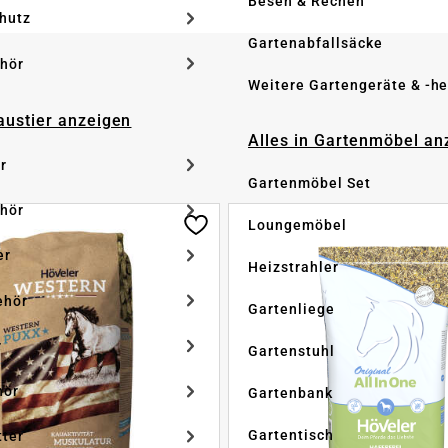
Besen & Rechen
hutz
Gartenabfallsäcke
hör
Weitere Gartengeräte & -he
Haustier anzeigen
Alles in Gartenmöbel an
r
Gartenmöbel Set
hör
Loungemöbel
er
Heizstrahler
ehör
Gartenliege
r
Gartenstuhl
hör
Gartenbank
Gartentisch
tter