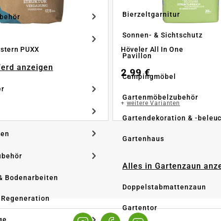
Bierzeltgarnitur
ubehör
Sonnen- & Sichtschutz
estern PUXX
Höveler All In One
Pavillon
Pferd anzeigen
2,99 €
Campingmöbel
er
Gartenmöbelzubehör
+
weitere Varianten
Gartendekoration & -beleu
ken
Gartenhaus
ubehör
Alles in Gartenzaun anz
& Bodenarbeiten
Doppelstabmattenzaun
 Regeneration
Gartentor
ge