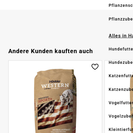
Pflanzensc
Pflanzzube
Alles in 
Hundefutte
Produktgalerie überspringen
Andere Kunden kauften auch
Hundezube
Katzenfutt
Katzenzub
Vogelfutte
Vogelzube
Kleintierfu