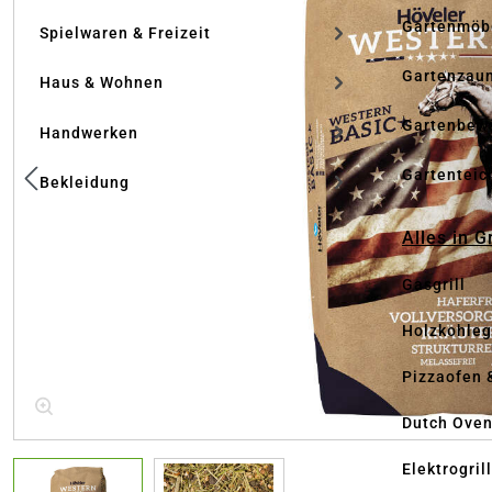
Gartenmöb
Spielwaren & Freizeit
Gartenzau
Haus & Wohnen
Gartenbew
Handwerken
Gartenteic
Bekleidung
Alles in G
Gasgrill
Holzkohlegr
Pizzaofen 
Dutch Ove
Elektrogril