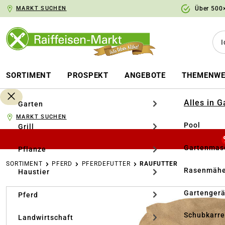
MARKT SUCHEN
Über 500×
springen
Zur Hauptnavigation springen
SORTIMENT
PROSPEKT
ANGEBOTE
THEMENWE
Alles in 
Garten
MARKT SUCHEN
Pool
Grill
Gartenmasc
Pflanze
SORTIMENT
PFERD
PFERDEFUTTER
RAUFUTTER
Rasenmähe
Haustier
Bildergalerie überspringen
Gartengerä
Pferd
Schubkarr
Landwirtschaft