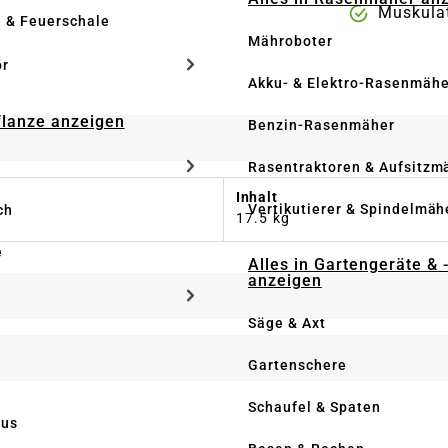
Muskula
e & Feuerschale
Mähroboter
ör
Akku- & Elektro-Rasenmähe
Pflanze anzeigen
Benzin-Rasenmäher
Rasentraktoren & Aufsitzm
Inhalt
Vertikutierer & Spindelmäh
ch
17.5 kg
e
Alles in Gartengeräte & 
anzeigen
Säge & Axt
Gartenschere
Schaufel & Spaten
us