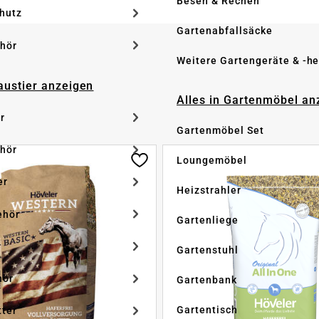
Besen & Rechen
hutz
Gartenabfallsäcke
hör
Weitere Gartengeräte & -he
Haustier anzeigen
Alles in Gartenmöbel an
r
Gartenmöbel Set
hör
Loungemöbel
er
Heizstrahler
ehör
Gartenliege
r
Gartenstuhl
hör
Gartenbank
Gartentisch
tter