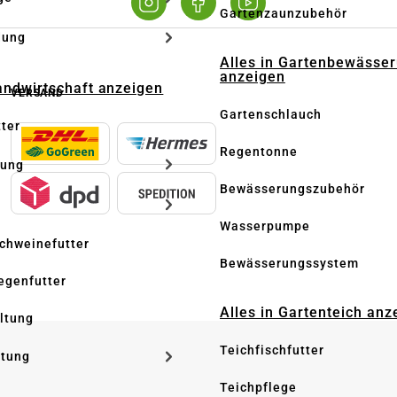
Gartenzaunzubehör
dung
Alles in Gartenbewässe
anzeigen
Landwirtschaft anzeigen
VERSAND
Gartenschlauch
tter
Regentonne
tung
Bewässerungszubehör
Wasserpumpe
Schweinefutter
Bewässerungssystem
iegenfutter
Alles in Gartenteich anz
altung
Teichfischfutter
ltung
Teichpflege