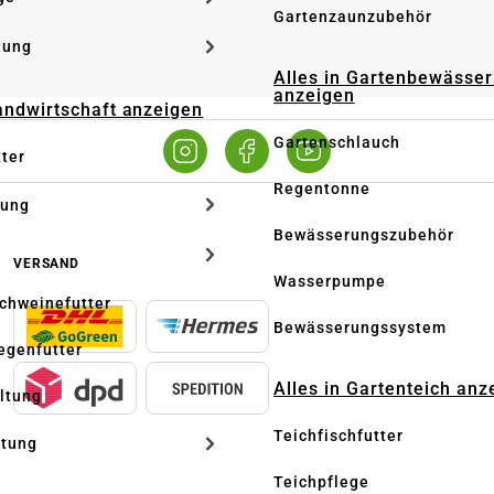
Gartenzaunzubehör
dung
Alles in Gartenbewässe
anzeigen
Landwirtschaft anzeigen
Gartenschlauch
tter
Regentonne
tung
Bewässerungszubehör
VERSAND
Wasserpumpe
Schweinefutter
Bewässerungssystem
iegenfutter
Alles in Gartenteich anz
altung
Teichfischfutter
ltung
Teichpflege