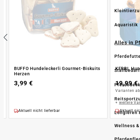
Kleintierz
Aquaristik
Alles in 
Pferdefutt
BUFFO Hundeleckerli Gourmet-Biskuits
KERBL Hun
Stallbedarf
Herzen
3,99 €
19,99 €
Pferdedec
Varianten a
Reitsportz
+
weitere Va
Aktuell nicht lieferbar
Aktuell nic
Longieren 
Wellness &
Pferdepfle