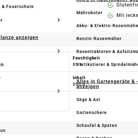
Glutenfr
e & Feuerschale
Mähroboter
Mit leck
ör
Akku- & Elektro-Rasenmähe
Pflanze anzeigen
Benzin-Rasenmäher
Rasentraktoren & Aufsitzm
Feuchtigkeit
Vertikutierer & Spindelmäh
80 %
ch
e
Inhalt
Alles in Gartengeräte & 
800 g
anzeigen
Säge & Axt
Gartenschere
Schaufel & Spaten
us