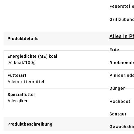
Feuerstell
Grillzubeh
Alles in 
Produktdetails
Erde
Energiedichte (ME) kcal
96 kcal/100g
Rindenmul
Pinienrind
Futterart
Alleinfuttermittel
Dünger
Spezialfutter
Allergiker
Hochbeet
Saatgut
Produktbeschreibung
Gewächsha