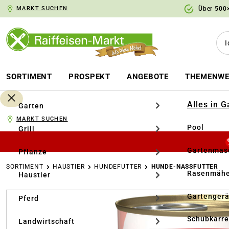
MARKT SUCHEN
Über 500×
springen
Zur Hauptnavigation springen
SORTIMENT
PROSPEKT
ANGEBOTE
THEMENWE
Alles in 
Garten
MARKT SUCHEN
Pool
Grill
Gartenmasc
Pflanze
SORTIMENT
HAUSTIER
HUNDEFUTTER
HUNDE-NASSFUTTER
Rasenmähe
Haustier
Bildergalerie überspringen
Gartengerä
Pferd
Schubkarr
Landwirtschaft