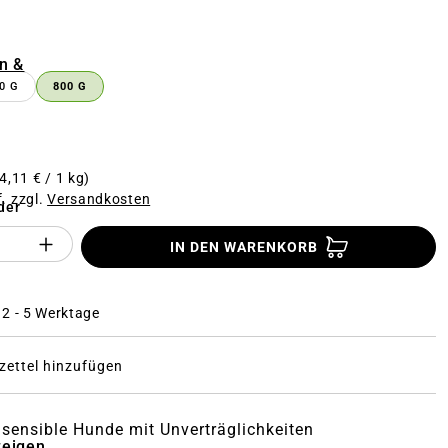
n
n &
0 G
800 G
4,11 € / 1 kg)
f. zzgl.
Versandkosten
der
Anzahl des Produktes "%product%": Gi
IN DEN WARENKORB
: 2 - 5 Werktage
ettel hinzufügen
r sensible Hunde mit Unverträglichkeiten
zeigen