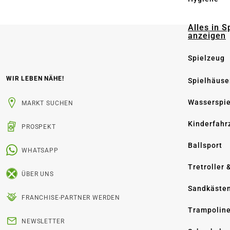
Alles in S
anzeigen
Spielzeug
WIR LEBEN NÄHE!
Spielhäuse
Wasserspi
MARKT SUCHEN
Kinderfahr
PROSPEKT
Ballsport
WHATSAPP
Tretroller 
ÜBER UNS
Sandkäste
FRANCHISE-PARTNER WERDEN
Trampolin
NEWSLETTER