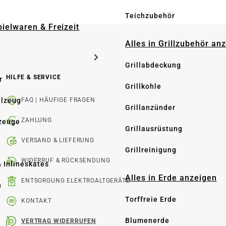
Teichzubehör
pielwaren & Freizeit
Alles in Grillzubehör an
Grillabdeckung
HILFE & SERVICE
r
Grillkohle
elzeug
FAQ | HÄUFIGE FRAGEN
Grillanzünder
ZAHLUNG
zeuge
Grillausrüstung
VERSAND & LIEFERUNG
Grillreinigung
WIDERRUF & RÜCKSENDUNG
& Inlineskates
Alles in Erde anzeigen
ENTSORGUNG ELEKTROALTGERÄTE
n
Torffreie Erde
KONTAKT
e
Blumenerde
VERTRAG WIDERRUFEN