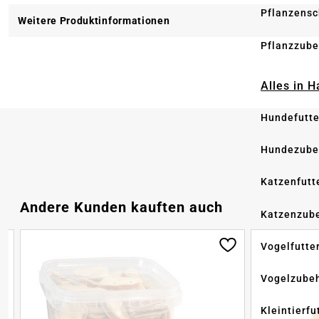
Pflanzensc
Weitere Produktinformationen
Pflanzzube
Alles in 
Hundefutte
Hundezube
Katzenfutt
Produktgalerie überspringen
Andere Kunden kauften auch
Katzenzub
Vogelfutte
Vogelzube
Kleintierfu