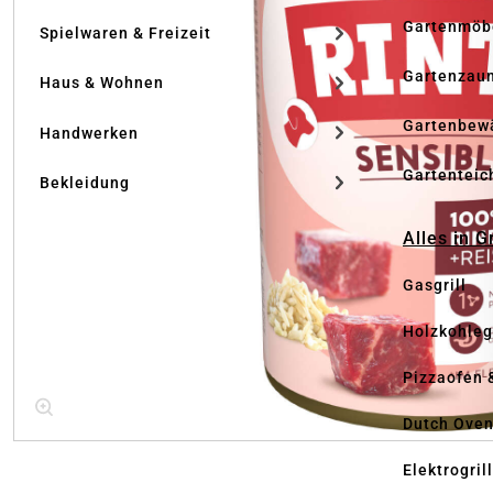
Gartenmöb
Spielwaren & Freizeit
Gartenzau
Haus & Wohnen
Gartenbew
Handwerken
Gartenteic
Bekleidung
Alles in G
Gasgrill
Holzkohlegr
Pizzaofen 
Dutch Ove
Elektrogril