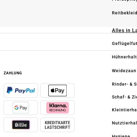
Reitbeklei
Alles in 
Geflügelfu
Hühnerhal
Weidezaun
ZAHLUNG
Rinder- & 
Schaf- & Z
Kleintierh
Nutztierha
Hygiene