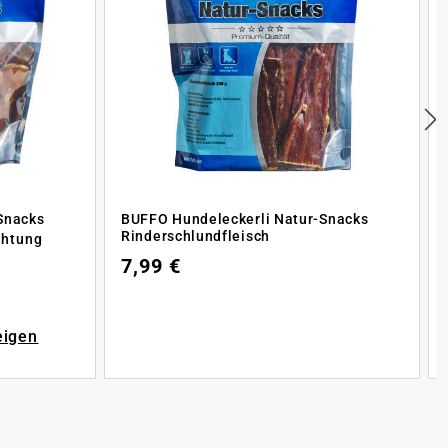
Snacks
BUFFO Hundeleckerli Natur-Snacks
Rinderschlundfleisch
chtung
7,99 €
eigen