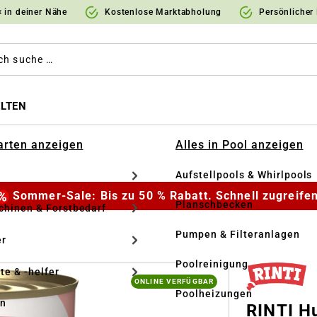
 in deiner Nähe
Kostenlose Marktabholung
Persönlicher
LTEN
Garten anzeigen
Alles in Pool anzeigen
Aufstellpools & Whirlpools
Sommer-Sale: Bis zu 50 % Rabatt. Schnell zugreifen
Planschbecken
hinen & Forstbedarf
Pumpen & Filteranlagen
r
Poolreinigung
te & -helfer
ONLINE VERFÜGBAR
Poolheizungen
en
RINTI H