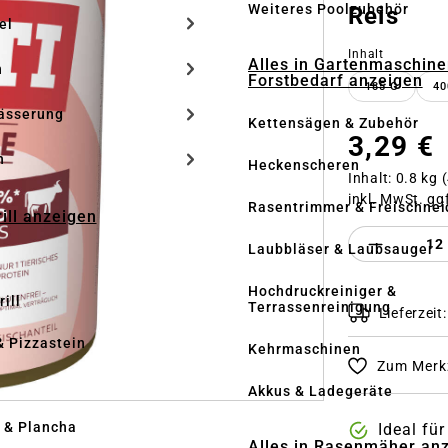
Weiteres Poolzubehör
Reis
el
auswähle
Inhalt
Alles in Gartenmaschine
n
Forstbedarf anzeigen
185 G
40
ässerung
Kettensägen & Zubehör
3,29 €
h
Heckenscheren
Inhalt:
0.8 kg
(
inkl. MwSt. gg
Rasentrimmer & Freischnei
rill anzeigen
Produkt 
Laubbläser & Laubsauger
Hochdruckreiniger &
ill
Terrassenreinigung
Lieferzeit
& Pizzastein
Kehrmaschinen
Zum Merkz
n
Akkus & Ladegeräte
l & Plancha
Ideal fü
Alles in Rasenmäher an