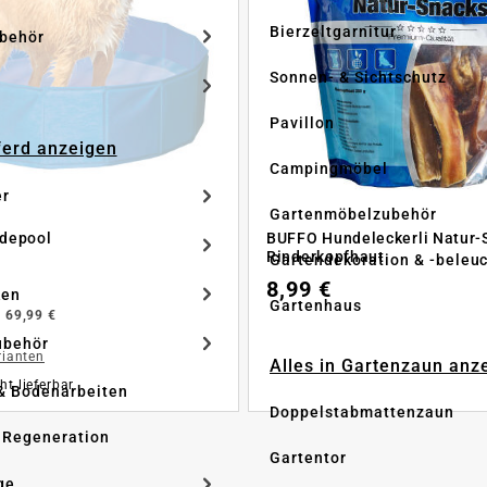
Bierzeltgarnitur
ubehör
Sonnen- & Sichtschutz
Pavillon
Pferd anzeigen
Campingmöbel
er
Gartenmöbelzubehör
depool
BUFFO Hundeleckerli Natur-
Rinderkopfhaut
Gartendekoration & -beleu
8,99 €
ken
Gartenhaus
b
69,99 €
ubehör
rianten
Alles in Gartenzaun anz
ht lieferbar
& Bodenarbeiten
Doppelstabmattenzaun
 Regeneration
Gartentor
ge