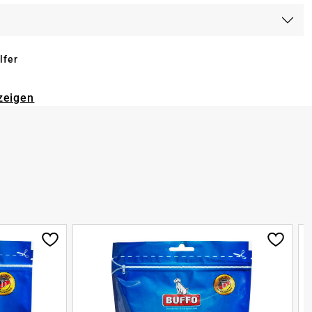
lfer
zeigen