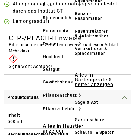
Rasenmäher
Allergologisch und dermatologisch getestet
Erde
durch das Institut CTI
Benzin-
Rindenmulch
Rasenmäher
Lemongrasduft
Pinienrinde
Rasentraktoren
& Aufsitzmäher
CLP-/REACH-Hinweise
Dünger
Bitte beachte die Gefahrenhinweise zu diesem Artikel.
Vertikutierer &
Mehr dazu.
Spindelmäher
Hochbeet
Signalwort: Achtung!
Saatgut
Alles in
Gartengeräte & -
Gewächshaus
helfer anzeigen
Pflanzenschutz
Produktdetails
Säge & Axt
Pflanzzubehör
Inhalt
Gartenschere
500 ml
Alles in Haustier
anzeigen
Schaufel & Spaten
Sachkundenachweispflichtig