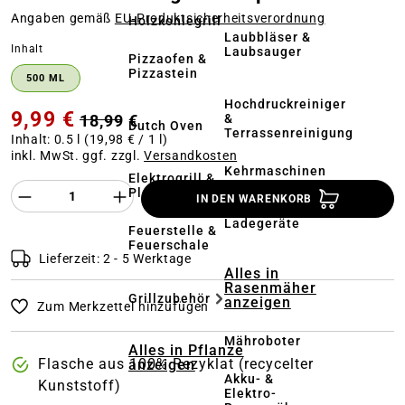
Angaben gemäß
EU‑Produktsicherheitsverordnung
Holzkohlegrill
Laubbläser &
auswählen
Inhalt
Laubsauger
Pizzaofen &
Pizzastein
500 ML
Hochdruckreiniger
9,99 €
18,99 €
&
Dutch Oven
Terrassenreinigung
Inhalt:
0.5 l
(19,98 € / 1 l)
inkl. MwSt. ggf. zzgl.
Versandkosten
Kehrmaschinen
Elektrogrill &
Produkt Anzahl des Produktes "%product%
Plancha
IN DEN WARENKORB
Akkus &
Ladegeräte
Feuerstelle &
Feuerschale
Lieferzeit: 2 - 5 Werktage
Alles in
Rasenmäher
Grillzubehör
anzeigen
Zum Merkzettel hinzufügen
Mähroboter
Alles in Pflanze
Flasche aus 100% Rezyklat (recycelter
anzeigen
Akku- &
Kunststoff)
Elektro-