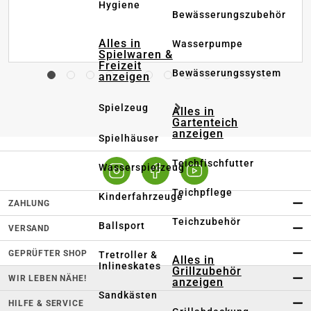
Hygiene
Bewässerungszubehör
Alles in
Wasserpumpe
Spielwaren &
Freizeit
Bewässerungssystem
anzeigen
Spielzeug
Alles in
Gartenteich
anzeigen
Spielhäuser
Teichfischfutter
Wasserspielzeug
Teichpflege
Kinderfahrzeuge
ZAHLUNG
Teichzubehör
Ballsport
VERSAND
GEPRÜFTER SHOP
Tretroller &
Alles in
Inlineskates
Grillzubehör
WIR LEBEN NÄHE!
anzeigen
Sandkästen
HILFE & SERVICE