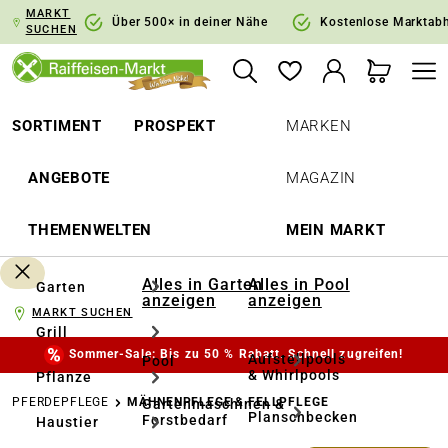
MARKT
springen
Zur Hauptnavigation springen
Über 500× in deiner Nähe
Kostenlose Marktab
SUCHEN
SORTIMENT
PROSPEKT
MARKEN
ANGEBOTE
MAGAZIN
THEMENWELTEN
MEIN MARKT
Alles in Garten
Alles in Pool
Garten
anzeigen
anzeigen
MARKT SUCHEN
Grill
Sommer-Sale: Bis zu 50 % Rabatt. Schnell zugreifen!
Aufstellpools
Pool
& Whirlpools
Pflanze
PFERDEPFLEGE
MÄHNENPFLEGE & FELLPFLEGE
Gartenmaschinen &
Planschbecken
Forstbedarf
Haustier