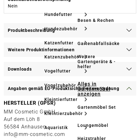
Nein
Hundefutter
Besen & Rechen
Hundezubehör
Produktbeschreibung
Katzenfutter
Gartenabfallsäcke
Weitere Produktinformationen
Weitere
Katzenzubehör
Gartengeräte & -
helfer
Downloads
Vogelfutter
Alles in
Vogelzubehör
Gartenmöbel
Angaben gemäß EU-Produktsicherheitsverordnung
anzeigen
Kleintierfutter
HERSTELLER (GPSR)
Gartenmöbel Set
MM Cosmetic GmbH
Kleintierzubehör
Auf dem Löh 8
Loungemöbel
56584 Anhausen
Aquaristik
info@mm-cosmetic.com
Heizstrahler