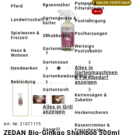
Bildergalerie überspringen
Pumpen &
6 ONLINE VERFÜGBAR
Rasenmäher
Pferd
Filteranlagen
-47%
Gartengeräte & -
Landwirtschaft
Poolreinigung
helfer
Spielwaren &
Poolheizungen
Schubkarren
Freizeit
Weiteres
Gartenmöbel
Haus &
Poolzubehör
Wohnen
Gartenzaun
Alles in
Handwerken
Gartenmaschinen
Gartenbewässerung
& Forstbedarf
anzeigen
Bekleidung
Gartenteich
Kettensägen &
Zubehör
Alles in Grill
anzeigen
Heckenscheren
Art.-Nr. 21071175
Rasentrimmer &
Gasgrill
Freischneider
ZEDAN Bio-Ginkgo Shampoo 500ml