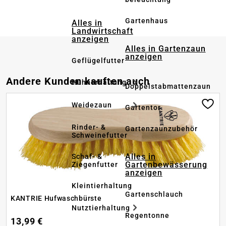
Gartenhaus
Alles in
Landwirtschaft
anzeigen
Alles in Gartenzaun
anzeigen
Geflügelfutter
Produktgalerie überspringen
Andere Kunden kauften auch
Hühnerhaltung
Doppelstabmattenzaun
Weidezaun
Gartentor
Rinder- &
Gartenzaunzubehör
Schweinefutter
Alles in
Schaf- &
Gartenbewässerung
Ziegenfutter
anzeigen
Kleintierhaltung
Gartenschlauch
KANTRIE Hufwaschbürste
Nutztierhaltung
Regentonne
13,99 €