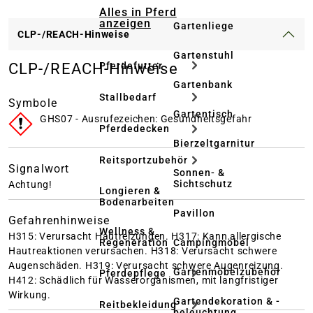
Alles in Pferd
anzeigen
Gartenliege
CLP-/REACH-Hinweise
Gartenstuhl
Pferdefutter
CLP-/REACH-Hinweise
Gartenbank
Stallbedarf
Symbole
Gartentisch
GHS07 - Ausrufezeichen: Gesundheitsgefahr
Pferdedecken
Bierzeltgarnitur
Reitsportzubehör
Signalwort
Sonnen- &
Sichtschutz
Achtung!
Longieren &
Bodenarbeiten
Pavillon
Gefahrenhinweise
Wellness &
H315: Verursacht Hautreizungen.
H317: Kann allergische
Regeneration
Campingmöbel
Hautreaktionen verursachen.
H318: Verursacht schwere
Augenschäden.
H319: Verursacht schwere Augenreizung.
Gartenmöbelzubehör
Pferdepflege
H412: Schädlich für Wasserorganismen, mit langfristiger
Wirkung.
Gartendekoration & -
Reitbekleidung
beleuchtung