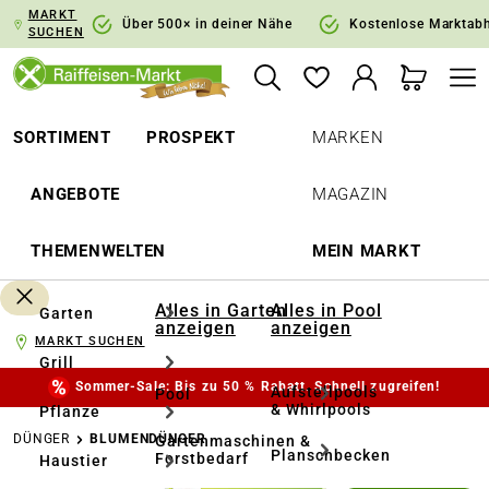
MARKT
springen
Zur Hauptnavigation springen
Über 500× in deiner Nähe
Kostenlose Marktab
SUCHEN
SORTIMENT
PROSPEKT
MARKEN
ANGEBOTE
MAGAZIN
THEMENWELTEN
MEIN MARKT
Alles in Garten
Alles in Pool
Garten
anzeigen
anzeigen
MARKT SUCHEN
Grill
Sommer-Sale: Bis zu 50 % Rabatt. Schnell zugreifen!
Aufstellpools
Pool
& Whirlpools
Pflanze
DÜNGER
BLUMENDÜNGER
Gartenmaschinen &
Planschbecken
Forstbedarf
Haustier