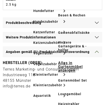
2.5 kg
Hundefutter
Besen & Rechen
Hundezubehör
Produktbeschreibung
Katzenfutter
Gartenabfallsäcke
Weitere Produktinformationen
Weitere
Katzenzubehör
Gartengeräte & -
helfer
Angaben gemäß EU-Produktsicherheitsverordnung
Vogelfutter
HERSTELLER (GPSR)
Alles in
Vogelzubehör
Gartenmöbel
Terres Marketing- und Consulting GmbH
anzeigen
Kleintierfutter
Industrieweg 110
48155 Münster
Gartenmöbel Set
Kleintierzubehör
info@terres.de
Loungemöbel
Aquaristik
Heizstrahler