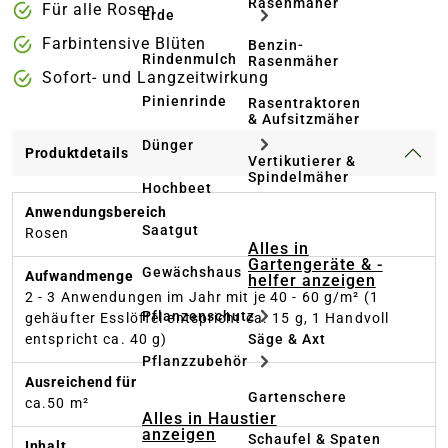
Rasenmäher
Für alle Rosen
Erde
Farbintensive Blüten
Benzin-
Rindenmulch
Rasenmäher
Sofort- und Langzeitwirkung
Pinienrinde
Rasentraktoren
& Aufsitzmäher
Dünger
Produktdetails
Vertikutierer &
Spindelmäher
Hochbeet
Anwendungsbereich
Saatgut
Rosen
Alles in
Gartengeräte & -
Gewächshaus
Aufwandmenge
helfer anzeigen
2 - 3 Anwendungen im Jahr mit je 40 - 60 g/m² (1
Pflanzenschutz
gehäufter Esslöffel entspricht ca. 15 g, 1 Handvoll
Säge & Axt
entspricht ca. 40 g)
Pflanzzubehör
Ausreichend für
Gartenschere
ca.50 m²
Alles in Haustier
anzeigen
Schaufel & Spaten
Inhalt