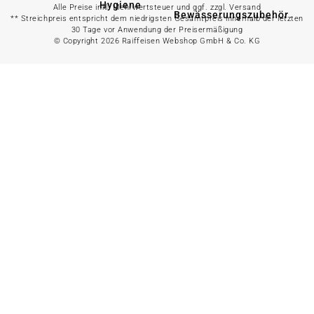
Hygiene
Alle Preise inkl. Mehrwertsteuer und ggf. zzgl. Versand
Bewässerungszubehör
** Streichpreis entspricht dem niedrigsten Gesamtpreis innerhalb der letzten
30 Tage vor Anwendung der Preisermäßigung
© Copyright 2026 Raiffeisen Webshop GmbH & Co. KG
Alles in
Wasserpumpe
Spielwaren &
Freizeit
Bewässerungssystem
anzeigen
Spielzeug
Alles in
Gartenteich
anzeigen
Spielhäuser
Teichfischfutter
Wasserspielzeug
Teichpflege
Kinderfahrzeuge
Teichzubehör
Ballsport
Tretroller &
Alles in
Inlineskates
Grillzubehör
anzeigen
Sandkästen