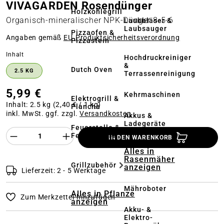
VIVAGARDEN Rosendünger
Holzkohlegrill
Organisch-mineralischer NPK-Dünger 8-5-6
Laubbläser &
Laubsauger
Pizzaofen &
Angaben gemäß
EU‑Produktsicherheitsverordnung
Pizzastein
auswählen
Inhalt
Hochdruckreiniger
&
Dutch Oven
2.5 KG
Terrassenreinigung
5,99 €
Kehrmaschinen
Elektrogrill &
Inhalt:
2.5 kg
(2,40 € / 1 kg)
Plancha
inkl. MwSt. ggf. zzgl.
Versandkosten
Akkus &
Ladegeräte
Feuerstelle &
Produkt Anzahl des Produktes "%product%
Feuerschale
IN DEN WARENKORB
Alles in
Rasenmäher
Grillzubehör
anzeigen
Lieferzeit: 2 - 5 Werktage
Mähroboter
Alles in Pflanze
Zum Merkzettel hinzufügen
anzeigen
Akku- &
Elektro-