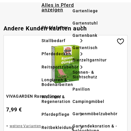
Alles in Pferd
anzeigen
Gartenliege
Gartenstuhl
Produktgalerie überspringen
Andere Kunden kauften auch
Pferdefutter
Gartenbank
Stallbedarf
Gartentisch
Pferdedecken
Bierzeltgarnitur
Reitsportzubehör
Sonnen- &
Sichtschutz
Longieren &
Bodenarbeiten
Pavillon
VIVAGARDEN Rasendünger
Wellness &
Regeneration
Campingmöbel
7,99 €
Gartenmöbelzubehör
Pferdepflege
Gartendekoration & -
+
weitere Varianten
Reitbekleidung
beleuchtung