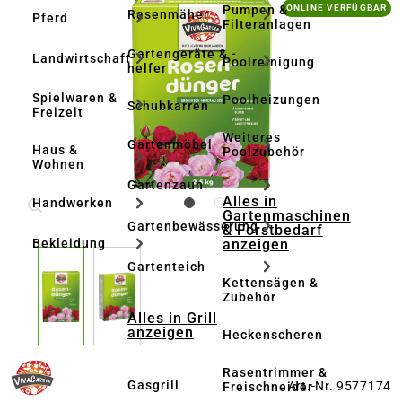
Bildergalerie überspringen
Pumpen &
ONLINE VERFÜGBAR
Rasenmäher
Pferd
Filteranlagen
Gartengeräte & -
Landwirtschaft
Poolreinigung
helfer
Spielwaren &
Poolheizungen
Schubkarren
Freizeit
Weiteres
Gartenmöbel
Haus &
Poolzubehör
Wohnen
Gartenzaun
Alles in
Handwerken
Gartenmaschinen
Gartenbewässerung
& Forstbedarf
anzeigen
Bekleidung
Gartenteich
Kettensägen &
Zubehör
Alles in Grill
anzeigen
Heckenscheren
Rasentrimmer &
Gasgrill
Art.-Nr. 9577174
Freischneider