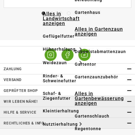
Gartenhaus
Alles in
Landwirtschaft
anzeigen
Alles in Gartenzaun
anzeigen
Geflügelfutter
Hühnerhaltung
Doppelstabmattenzaun
Weidezaun
Gartentor
ZAHLUNG
Rinder- &
Gartenzaunzubehör
VERSAND
Schweinefutter
GEPRÜFTER SHOP
Alles in
Schaf- &
Gartenbewässerung
Ziegenfutter
WIR LEBEN NÄHE!
anzeigen
Kleintierhaltung
HILFE & SERVICE
Gartenschlauch
RECHTLICHES & INFO
Nutztierhaltung
Regentonne