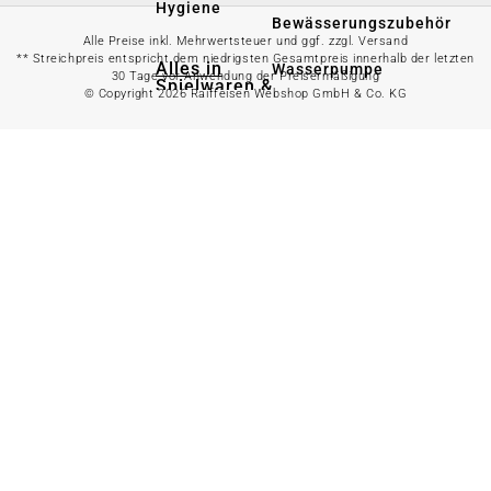
Hygiene
Bewässerungszubehör
Alle Preise inkl. Mehrwertsteuer und ggf. zzgl. Versand
** Streichpreis entspricht dem niedrigsten Gesamtpreis innerhalb der letzten
Alles in
Wasserpumpe
30 Tage vor Anwendung der Preisermäßigung
Spielwaren &
© Copyright 2026 Raiffeisen Webshop GmbH & Co. KG
Freizeit
Bewässerungssystem
anzeigen
Spielzeug
Alles in
Gartenteich
anzeigen
Spielhäuser
Teichfischfutter
Wasserspielzeug
Teichpflege
Kinderfahrzeuge
Teichzubehör
Ballsport
Tretroller &
Alles in
Inlineskates
Grillzubehör
anzeigen
Sandkästen