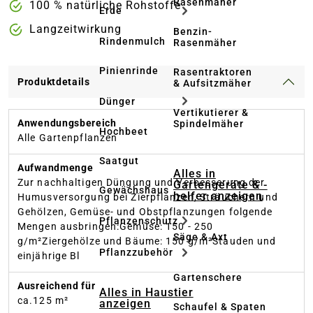
Rasenmäher
100 % natürliche Rohstoffe
Erde
Langzeitwirkung
Benzin-
Rindenmulch
Rasenmäher
Pinienrinde
Rasentraktoren
Produktdetails
& Aufsitzmäher
Dünger
Vertikutierer &
Anwendungsbereich
Spindelmäher
Hochbeet
Alle Gartenpflanzen
Saatgut
Aufwandmenge
Alles in
Zur nachhaltigen Düngung und Verbesserung der
Gartengeräte & -
Gewächshaus
helfer anzeigen
Humusversorgung bei Zierpflanzen, Sträuchern und
Gehölzen, Gemüse- und Obstpflanzungen folgende
Pflanzenschutz
Mengen ausbringen:Gemüse: 150 - 250
Säge & Axt
g/m²Ziergehölze und Bäume: 150 g/m²Stauden und
Pflanzzubehör
einjährige Bl
Gartenschere
Ausreichend für
Alles in Haustier
ca.125 m²
anzeigen
Schaufel & Spaten