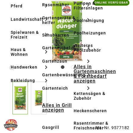
Bildergalerie überspringen
Pumpen &
ONLINE VERFÜGBAR
Rasenmäher
Pferd
Filteranlagen
Gartengeräte & -
Landwirtschaft
Poolreinigung
helfer
Spielwaren &
Poolheizungen
Schubkarren
Freizeit
Weiteres
Gartenmöbel
Haus &
Poolzubehör
Wohnen
Gartenzaun
Alles in
Handwerken
Gartenmaschinen
Gartenbewässerung
& Forstbedarf
anzeigen
Bekleidung
Gartenteich
Kettensägen &
Zubehör
Alles in Grill
anzeigen
Heckenscheren
Rasentrimmer &
Gasgrill
Art.-Nr. 9577182
Freischneider