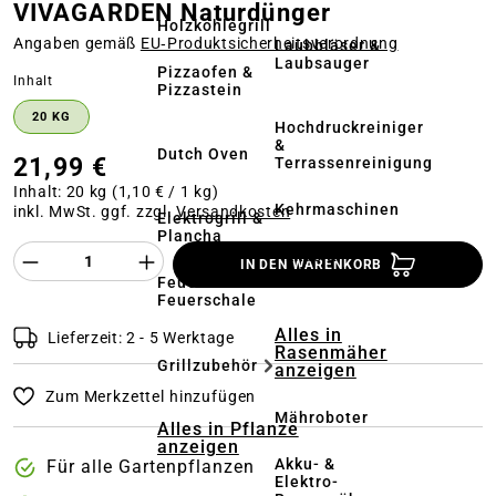
VIVAGARDEN Naturdünger
Holzkohlegrill
Angaben gemäß
EU‑Produktsicherheitsverordnung
Laubbläser &
Laubsauger
Pizzaofen &
auswählen
Inhalt
Pizzastein
20 KG
Hochdruckreiniger
&
Dutch Oven
21,99 €
Terrassenreinigung
Inhalt:
20 kg
(1,10 € / 1 kg)
Kehrmaschinen
inkl. MwSt. ggf. zzgl.
Versandkosten
Elektrogrill &
Plancha
Produkt Anzahl des Produktes "%product%
Akkus &
IN DEN WARENKORB
Ladegeräte
Feuerstelle &
Feuerschale
Alles in
Lieferzeit: 2 - 5 Werktage
Rasenmäher
Grillzubehör
anzeigen
Zum Merkzettel hinzufügen
Mähroboter
Alles in Pflanze
anzeigen
Akku- &
Für alle Gartenpflanzen
Elektro-