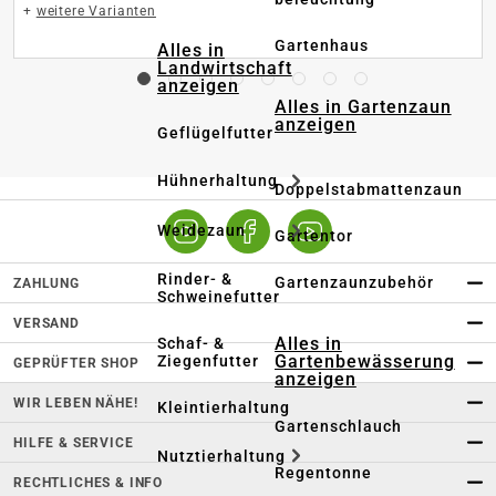
+
weitere Varianten
Gartenhaus
Alles in
Landwirtschaft
anzeigen
Alles in Gartenzaun
anzeigen
Geflügelfutter
Hühnerhaltung
Doppelstabmattenzaun
Weidezaun
Gartentor
Rinder- &
Gartenzaunzubehör
ZAHLUNG
Schweinefutter
VERSAND
Alles in
Schaf- &
Gartenbewässerung
Ziegenfutter
GEPRÜFTER SHOP
anzeigen
WIR LEBEN NÄHE!
Kleintierhaltung
Gartenschlauch
HILFE & SERVICE
Nutztierhaltung
Regentonne
RECHTLICHES & INFO