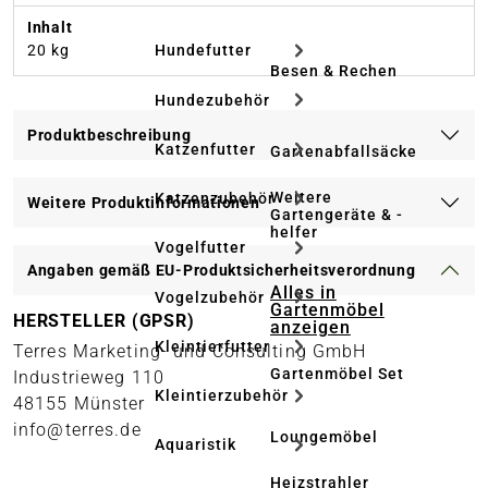
Inhalt
20 kg
Hundefutter
Besen & Rechen
Hundezubehör
Produktbeschreibung
Katzenfutter
Gartenabfallsäcke
Weitere
Katzenzubehör
Weitere Produktinformationen
Gartengeräte & -
helfer
Vogelfutter
Angaben gemäß EU-Produktsicherheitsverordnung
Alles in
Vogelzubehör
Gartenmöbel
HERSTELLER (GPSR)
anzeigen
Kleintierfutter
Terres Marketing- und Consulting GmbH
Gartenmöbel Set
Industrieweg 110
Kleintierzubehör
48155 Münster
info@terres.de
Loungemöbel
Aquaristik
Heizstrahler