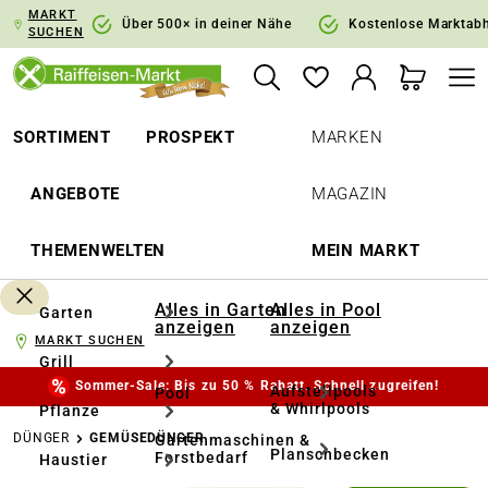
MARKT
springen
Zur Hauptnavigation springen
Über 500× in deiner Nähe
Kostenlose Marktab
SUCHEN
SORTIMENT
PROSPEKT
MARKEN
ANGEBOTE
MAGAZIN
THEMENWELTEN
MEIN MARKT
Alles in Garten
Alles in Pool
Garten
anzeigen
anzeigen
MARKT SUCHEN
Grill
Sommer-Sale: Bis zu 50 % Rabatt. Schnell zugreifen!
Aufstellpools
Pool
& Whirlpools
Pflanze
DÜNGER
GEMÜSEDÜNGER
Gartenmaschinen &
Planschbecken
Forstbedarf
Haustier