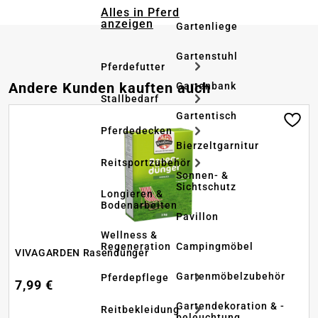
Alles in Pferd
anzeigen
Gartenliege
Gartenstuhl
Pferdefutter
Produktgalerie überspringen
Andere Kunden kauften auch
Gartenbank
Stallbedarf
Gartentisch
Pferdedecken
Bierzeltgarnitur
Reitsportzubehör
Sonnen- &
Sichtschutz
Longieren &
Bodenarbeiten
Pavillon
Wellness &
Regeneration
Campingmöbel
VIVAGARDEN Rasendünger
Gartenmöbelzubehör
Pferdepflege
7,99 €
Gartendekoration & -
Reitbekleidung
beleuchtung