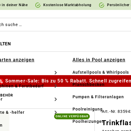
 in deiner Nähe
Kostenlose Marktabholung
Persönlicher
LTEN
Garten anzeigen
Alles in Pool anzeigen
Aufstellpools & Whirlpools
Sommer-Sale: Bis zu 50 % Rabatt. Schnell zugreifen
Planschbecken
hinen & Forstbedarf
UBEHÖR
Pumpen & Filteranlagen
r
Poolreinigung
Art.-Nr. 8359
te & -helfer
ONLINE VERFÜGBAR
Trinkfla
Poolheizungen
en