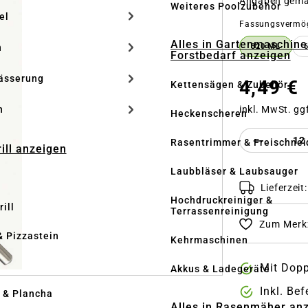
Angaben gem
Weiteres Poolzubehör
el
Fassungsvermö
Alles in Gartenmaschine
n
320 ML
Forstbedarf anzeigen
ässerung
4,49 €
Kettensägen & Zubehör
inkl. MwSt. gg
h
Heckenscheren
Produkt 
Rasentrimmer & Freischnei
rill anzeigen
Laubbläser & Laubsauger
Lieferzeit
Hochdruckreiniger &
ill
Terrassenreinigung
Zum Merkz
& Pizzastein
Kehrmaschinen
n
Mit Dopp
Akkus & Ladegeräte
Inkl. Be
l & Plancha
Alles in Rasenmäher an