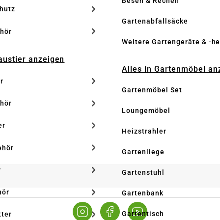
Besen & Rechen
hutz
Gartenabfallsäcke
hör
Weitere Gartengeräte & -he
Haustier anzeigen
Alles in Gartenmöbel an
r
Gartenmöbel Set
hör
Loungemöbel
er
Heizstrahler
ehör
Gartenliege
r
Gartenstuhl
hör
Gartenbank
Gartentisch
tter