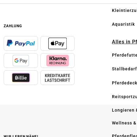
Kleintierz
Aquaristik
ZAHLUNG
Alles in 
Pferdefutt
Stallbedarf
Pferdedec
Reitsportz
Longieren 
Wellness &
Pferdepfle
WIR LEBEN NÄHE!