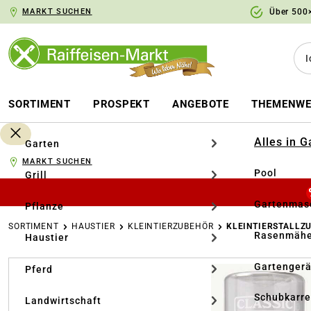
MARKT SUCHEN
Über 500×
springen
Zur Hauptnavigation springen
SORTIMENT
PROSPEKT
ANGEBOTE
THEMENWE
Alles in 
Garten
MARKT SUCHEN
Pool
Grill
Gartenmasc
Pflanze
SORTIMENT
HAUSTIER
KLEINTIERZUBEHÖR
KLEINTIERSTALLZ
Rasenmähe
Haustier
Bildergalerie überspringen
Gartengerä
Pferd
Schubkarr
Landwirtschaft