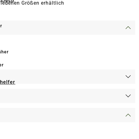
hiedenen Größen erhältlich
r
äher
er
-helfer