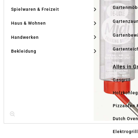
Gartenmöb
Spielwaren & Freizeit
Gartenzau
Haus & Wohnen
Gartenbew
Handwerken
Gartenteic
Bekleidung
Alles in G
Gasgrill
Holzkohlegr
Pizzaofen 
Dutch Ove
Elektrogril