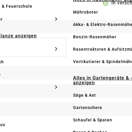
In versc
e & Feuerschale
Mähroboter
ör
Akku- & Elektro-Rasenmähe
Pflanze anzeigen
Benzin-Rasenmäher
Rasentraktoren & Aufsitzm
Vertikutierer & Spindelmäh
ch
e
Alles in Gartengeräte & 
anzeigen
Säge & Axt
Gartenschere
Schaufel & Spaten
us