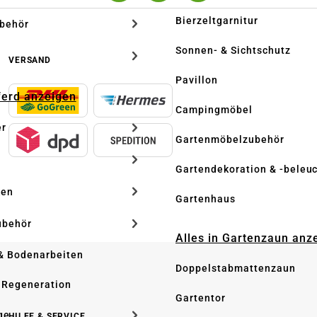
Bierzeltgarnitur
ubehör
Sonnen- & Sichtschutz
VERSAND
Pavillon
Pferd anzeigen
Campingmöbel
er
Gartenmöbelzubehör
Gartendekoration & -beleu
ken
Gartenhaus
ubehör
Alles in Gartenzaun anz
& Bodenarbeiten
Doppelstabmattenzaun
 Regeneration
Gartentor
ge
HILFE & SERVICE