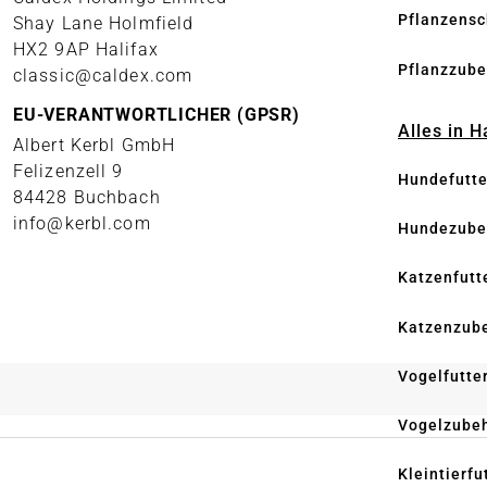
Pflanzensc
Shay Lane Holmfield
HX2 9AP Halifax
Pflanzzube
classic@caldex.com
EU-VERANTWORTLICHER (GPSR)
Alles in 
Albert Kerbl GmbH
Felizenzell 9
Hundefutte
84428 Buchbach
info@kerbl.com
Hundezube
Katzenfutt
Katzenzub
Vogelfutte
Vogelzube
Kleintierfu