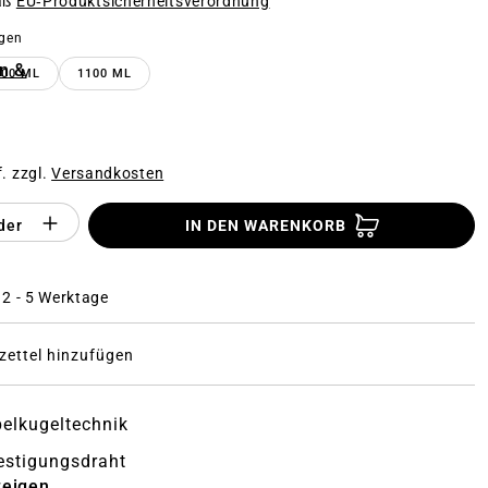
äß
EU‑Produktsicherheitsverordnung
auswählen
gen
n &
600 ML
1100 ML
f. zzgl.
Versandkosten
Anzahl des Produktes "%product%": Gi
der
IN DEN WARENKORB
: 2 - 5 Werktage
ettel hinzufügen
elkugeltechnik
festigungsdraht
zeigen