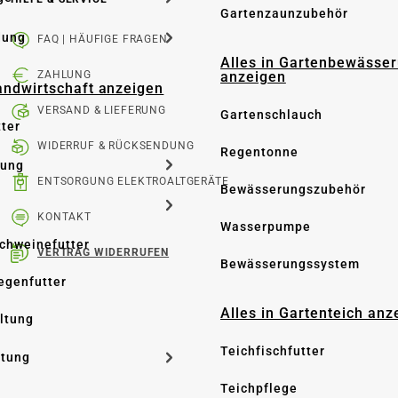
Gartenzaunzubehör
dung
FAQ | HÄUFIGE FRAGEN
Alles in Gartenbewässe
anzeigen
ZAHLUNG
Landwirtschaft anzeigen
VERSAND & LIEFERUNG
Gartenschlauch
tter
WIDERRUF & RÜCKSENDUNG
Regentonne
tung
ENTSORGUNG ELEKTROALTGERÄTE
Bewässerungszubehör
KONTAKT
Wasserpumpe
Schweinefutter
VERTRAG WIDERRUFEN
Bewässerungssystem
iegenfutter
Alles in Gartenteich anz
altung
Teichfischfutter
ltung
Teichpflege