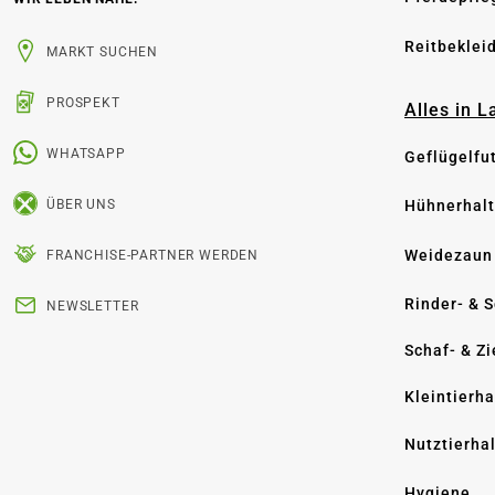
Reitbeklei
MARKT SUCHEN
PROSPEKT
Alles in 
WHATSAPP
Geflügelfu
Hühnerhal
ÜBER UNS
Weidezaun
FRANCHISE-PARTNER WERDEN
Rinder- & 
NEWSLETTER
Schaf- & Z
Kleintierh
Nutztierha
Hygiene