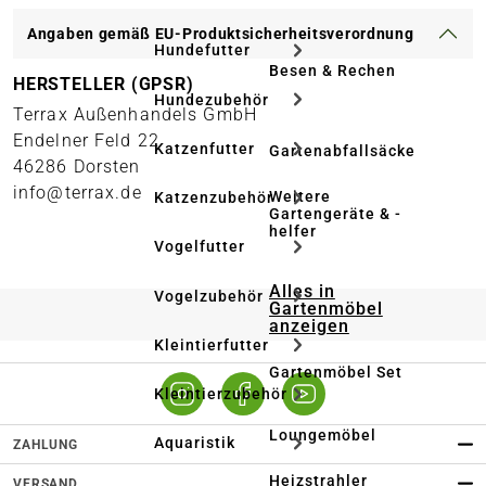
Angaben gemäß EU-Produktsicherheitsverordnung
Hundefutter
Besen & Rechen
HERSTELLER (GPSR)
Hundezubehör
Terrax Außenhandels GmbH
Endelner Feld 22
Katzenfutter
Gartenabfallsäcke
46286 Dorsten
info@terrax.de
Weitere
Katzenzubehör
Gartengeräte & -
helfer
Vogelfutter
Alles in
Vogelzubehör
Gartenmöbel
anzeigen
Kleintierfutter
Gartenmöbel Set
Kleintierzubehör
Loungemöbel
Aquaristik
ZAHLUNG
Heizstrahler
VERSAND