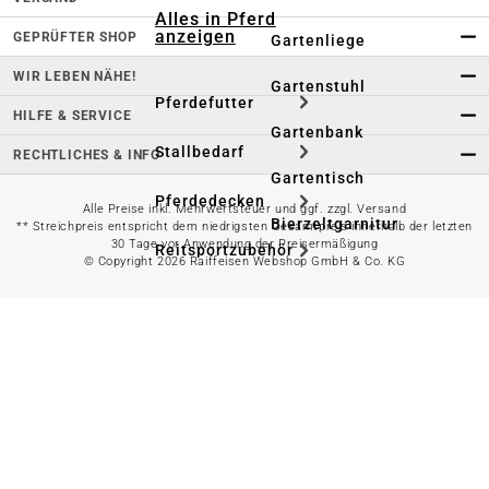
Alles in Pferd
anzeigen
GEPRÜFTER SHOP
Gartenliege
WIR LEBEN NÄHE!
Gartenstuhl
Pferdefutter
HILFE & SERVICE
Gartenbank
Stallbedarf
RECHTLICHES & INFO
Gartentisch
Pferdedecken
Alle Preise inkl. Mehrwertsteuer und ggf. zzgl. Versand
Bierzeltgarnitur
** Streichpreis entspricht dem niedrigsten Gesamtpreis innerhalb der letzten
30 Tage vor Anwendung der Preisermäßigung
Reitsportzubehör
© Copyright 2026 Raiffeisen Webshop GmbH & Co. KG
Sonnen- &
Sichtschutz
Longieren &
Bodenarbeiten
Pavillon
Wellness &
Regeneration
Campingmöbel
Gartenmöbelzubehör
Pferdepflege
Gartendekoration & -
Reitbekleidung
beleuchtung