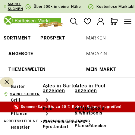
MARKT
springen
Zur Hauptnavigation springen
Über 500× in deiner Nähe
Kostenlose Marktab
SUCHEN
SORTIMENT
PROSPEKT
MARKEN
ANGEBOTE
MAGAZIN
THEMENWELTEN
MEIN MARKT
Alles in Garten
Alles in Pool
Garten
anzeigen
anzeigen
MARKT SUCHEN
Grill
Sommer-Sale: Bis zu 50 % Rabatt. Schnell zugreifen!
Aufstellpools
Pool
& Whirlpools
Pflanze
ARBEITSKLEIDUNG
WARNSCHUTZKLEIDUNG
Gartenmaschinen &
Planschbecken
Forstbedarf
Haustier