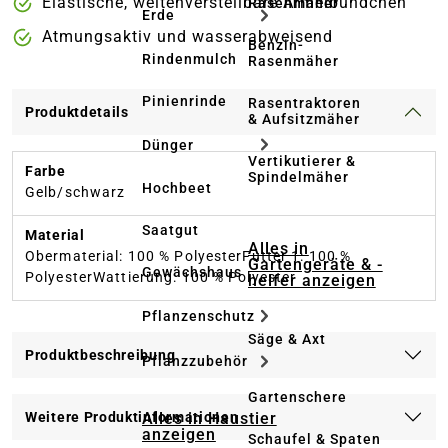
Elastische, weitenverstellbare Ärmelbündchen
Rasenmäher
Erde
Atmungsaktiv und wasserabweisend
Benzin-
Rindenmulch
Rasenmäher
Pinienrinde
Rasentraktoren
Produktdetails
& Aufsitzmäher
Dünger
Vertikutierer &
Farbe
Spindelmäher
Hochbeet
Gelb/schwarz
Saatgut
Material
Alles in
Obermaterial: 100 % PolyesterFutter 1: 100 %
Gartengeräte & -
Gewächshaus
PolyesterWattierung: 100 % Polyester
helfer anzeigen
Pflanzenschutz
Säge & Axt
Produktbeschreibung
Pflanzzubehör
Gartenschere
Alles in Haustier
Weitere Produktinformationen
anzeigen
Schaufel & Spaten