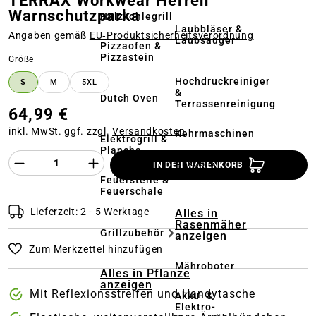
TERRAX Workwear Herren
Warnschutzparka
Holzkohlegrill
Laubbläser &
Angaben gemäß
EU‑Produktsicherheitsverordnung
Laubsauger
Pizzaofen &
Pizzastein
auswählen
Größe
Hochdruckreiniger
S
M
5XL
&
Dutch Oven
Terrassenreinigung
64,99 €
inkl. MwSt. ggf. zzgl.
Versandkosten
Kehrmaschinen
Elektrogrill &
Plancha
Produkt Anzahl des Produktes "%product%
Akkus &
IN DEN WARENKORB
Ladegeräte
Feuerstelle &
Feuerschale
Lieferzeit: 2 - 5 Werktage
Alles in
Rasenmäher
Grillzubehör
anzeigen
Zum Merkzettel hinzufügen
Mähroboter
Alles in Pflanze
anzeigen
Mit Reflexionsstreifen und Handytasche
Akku- &
Elektro-