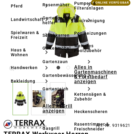
Bildergalerie überspringen
Pumpen &
4 ONLINE VERFÜGBAR
Rasenmäher
Pferd
Filteranlagen
Gartengeräte & -
Landwirtschaft
Poolreinigung
helfer
Spielwaren &
Poolheizungen
Schubkarren
Freizeit
Weiteres
Gartenmöbel
Haus &
Poolzubehör
Wohnen
Gartenzaun
Alles in
Handwerken
Gartenmaschinen
Gartenbewässerung
& Forstbedarf
anzeigen
Bekleidung
Gartenteich
Kettensägen &
Zubehör
Alles in Grill
anzeigen
Heckenscheren
Rasentrimmer &
Art.-Nr. 9319621
Gasgrill
Freischneider