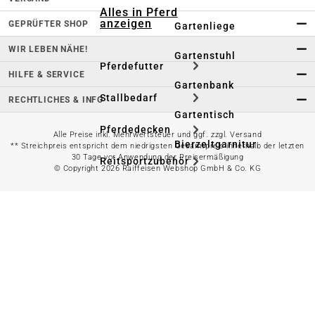
Alles in Pferd
anzeigen
GEPRÜFTER SHOP
Gartenliege
WIR LEBEN NÄHE!
Gartenstuhl
Pferdefutter
HILFE & SERVICE
Gartenbank
Stallbedarf
RECHTLICHES & INFO
Gartentisch
Pferdedecken
Alle Preise inkl. Mehrwertsteuer und ggf. zzgl. Versand
Bierzeltgarnitur
** Streichpreis entspricht dem niedrigsten Gesamtpreis innerhalb der letzten
30 Tage vor Anwendung der Preisermäßigung
Reitsportzubehör
© Copyright 2026 Raiffeisen Webshop GmbH & Co. KG
Sonnen- &
Sichtschutz
Longieren &
Bodenarbeiten
Pavillon
Wellness &
Regeneration
Campingmöbel
Gartenmöbelzubehör
Pferdepflege
Gartendekoration & -
Reitbekleidung
beleuchtung