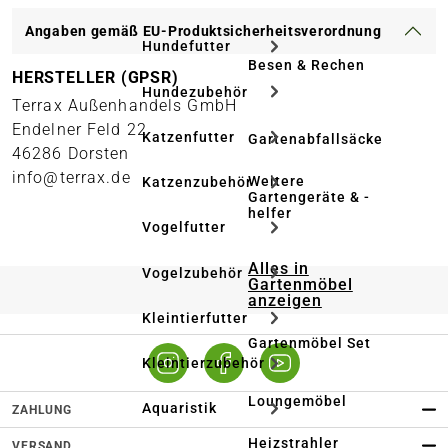
Angaben gemäß EU-Produktsicherheitsverordnung
Hundefutter
Besen & Rechen
HERSTELLER (GPSR)
Hundezubehör
Terrax Außenhandels GmbH
Endelner Feld 22
Katzenfutter
Gartenabfallsäcke
46286 Dorsten
info@terrax.de
Weitere
Katzenzubehör
Gartengeräte & -
helfer
Vogelfutter
Alles in
Vogelzubehör
Gartenmöbel
anzeigen
Kleintierfutter
Gartenmöbel Set
Kleintierzubehör
Loungemöbel
Aquaristik
ZAHLUNG
Heizstrahler
VERSAND