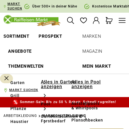
MARKT
springen
Zur Hauptnavigation springen
Über 500× in deiner Nähe
Kostenlose Marktab
SUCHEN
SORTIMENT
PROSPEKT
MARKEN
ANGEBOTE
MAGAZIN
THEMENWELTEN
MEIN MARKT
Alles in Garten
Alles in Pool
Garten
anzeigen
anzeigen
MARKT SUCHEN
Grill
Sommer-Sale: Bis zu 50 % Rabatt. Schnell zugreifen!
Aufstellpools
Pool
& Whirlpools
Pflanze
ARBEITSKLEIDUNG
WARNSCHUTZKLEIDUNG
Gartenmaschinen &
Planschbecken
Forstbedarf
Haustier