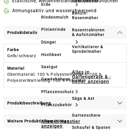
Elastische, weitenverstellbare Ärmelbündchen
Rasenmäher
Erde
Atmungsaktiv und wasserabweisend
Benzin-
Rindenmulch
Rasenmäher
Pinienrinde
Rasentraktoren
Produktdetails
& Aufsitzmäher
Dünger
Vertikutierer &
Farbe
Spindelmäher
Hochbeet
Gelb/schwarz
Saatgut
Material
Alles in
Obermaterial: 100 % PolyesterFutter 1: 100 %
Gartengeräte & -
Gewächshaus
PolyesterWattierung: 100 % Polyester
helfer anzeigen
Pflanzenschutz
Säge & Axt
Produktbeschreibung
Pflanzzubehör
Gartenschere
Alles in Haustier
Weitere Produktinformationen
anzeigen
Schaufel & Spaten