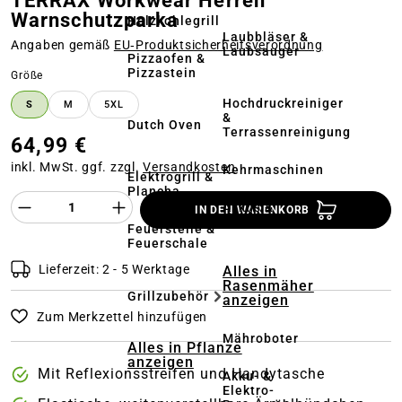
TERRAX Workwear Herren
Warnschutzparka
Holzkohlegrill
Laubbläser &
Angaben gemäß
EU‑Produktsicherheitsverordnung
Laubsauger
Pizzaofen &
Pizzastein
auswählen
Größe
Hochdruckreiniger
S
M
5XL
&
Dutch Oven
Terrassenreinigung
64,99 €
inkl. MwSt. ggf. zzgl.
Versandkosten
Kehrmaschinen
Elektrogrill &
Plancha
Produkt Anzahl des Produktes "%product%
Akkus &
IN DEN WARENKORB
Ladegeräte
Feuerstelle &
Feuerschale
Lieferzeit: 2 - 5 Werktage
Alles in
Rasenmäher
Grillzubehör
anzeigen
Zum Merkzettel hinzufügen
Mähroboter
Alles in Pflanze
anzeigen
Mit Reflexionsstreifen und Handytasche
Akku- &
Elektro-