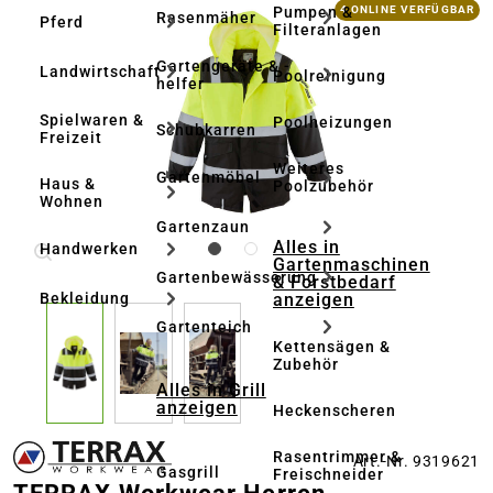
Bildergalerie überspringen
Pumpen &
4 ONLINE VERFÜGBAR
Rasenmäher
Pferd
Filteranlagen
Gartengeräte & -
Landwirtschaft
Poolreinigung
helfer
Spielwaren &
Poolheizungen
Schubkarren
Freizeit
Weiteres
Gartenmöbel
Haus &
Poolzubehör
Wohnen
Gartenzaun
Alles in
Handwerken
Gartenmaschinen
Gartenbewässerung
& Forstbedarf
anzeigen
Bekleidung
Gartenteich
Kettensägen &
Zubehör
Alles in Grill
anzeigen
Heckenscheren
Rasentrimmer &
Art.-Nr. 9319621
Gasgrill
Freischneider