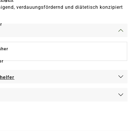
igend, verdauungsfördernd und diätetisch konzipiert
r
äher
er
-helfer