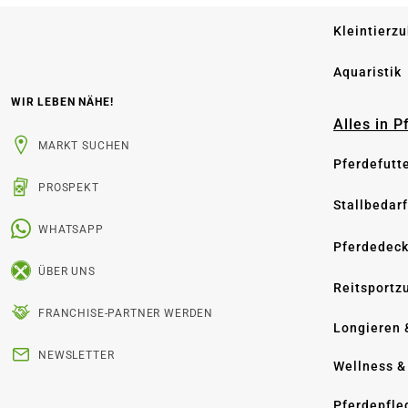
Kleintierz
Aquaristik
WIR LEBEN NÄHE!
Alles in 
MARKT SUCHEN
Pferdefutt
PROSPEKT
Stallbedarf
WHATSAPP
Pferdedec
ÜBER UNS
Reitsportz
FRANCHISE-PARTNER WERDEN
Longieren 
NEWSLETTER
Wellness &
Pferdepfle