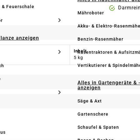
e & Feuerschale
Darmrein
Mähroboter
ör
Akku- & Elektro-Rasenmähe
Pflanze anzeigen
Benzin-Rasenmäher
Inhalt
Rasentraktoren & Aufsitzm
5 kg
Vertikutierer & Spindelmäh
ch
e
Alles in Gartengeräte & 
anzeigen
Säge & Axt
Gartenschere
Schaufel & Spaten
us