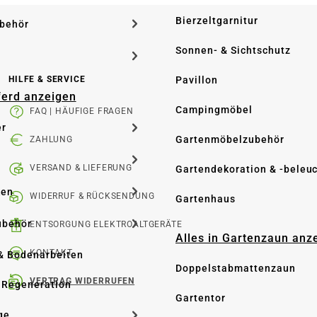
Bierzeltgarnitur
ubehör
Sonnen- & Sichtschutz
Pavillon
HILFE & SERVICE
Pferd anzeigen
Campingmöbel
FAQ | HÄUFIGE FRAGEN
er
Gartenmöbelzubehör
ZAHLUNG
VERSAND & LIEFERUNG
Gartendekoration & -beleu
ken
WIDERRUF & RÜCKSENDUNG
Gartenhaus
ubehör
ENTSORGUNG ELEKTROALTGERÄTE
Alles in Gartenzaun anz
KONTAKT
& Bodenarbeiten
Doppelstabmattenzaun
VERTRAG WIDERRUFEN
 Regeneration
Gartentor
ge