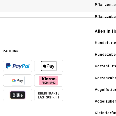
Pflanzensc
Pflanzzube
Alles in 
Hundefutte
ZAHLUNG
Hundezube
Katzenfutt
Katzenzub
Vogelfutte
Vogelzube
Kleintierfu