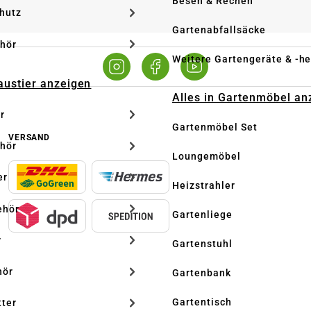
Besen & Rechen
hutz
Gartenabfallsäcke
hör
Weitere Gartengeräte & -he
Haustier anzeigen
Alles in Gartenmöbel an
r
Gartenmöbel Set
VERSAND
hör
Loungemöbel
er
Heizstrahler
ehör
Gartenliege
r
Gartenstuhl
hör
Gartenbank
Gartentisch
tter