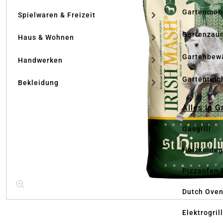
Gartenmöb
Spielwaren & Freizeit
Gartenzau
Haus & Wohnen
Gartenbew
Handwerken
Gartenteic
Bekleidung
Alles in G
Gasgrill
Holzkohlegr
Pizzaofen 
Dutch Ove
Elektrogril