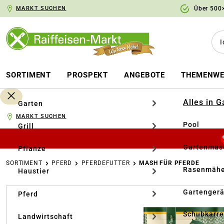
MARKT SUCHEN
Über 500×
springen
Zur Hauptnavigation springen
SORTIMENT
PROSPEKT
ANGEBOTE
THEMENWE
Alles in 
Garten
MARKT SUCHEN
Pool
Grill
Gartenmasc
Pflanze
SORTIMENT
PFERD
PFERDEFUTTER
MASH FÜR PFERDE
Rasenmähe
Haustier
Bildergalerie überspringen
Gartengerä
Pferd
Schubkarr
Landwirtschaft