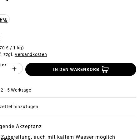
n
n &
KG
€
70 € / 1 kg)
f. zzgl.
Versandkosten
der
Anzahl des Produktes "%product%": Gi
IN DEN WARENKORB
: 2 - 5 Werktage
ettel hinzufügen
agende Akzeptanz
 Zubereitung, auch mit kaltem Wasser möglich
zeigen