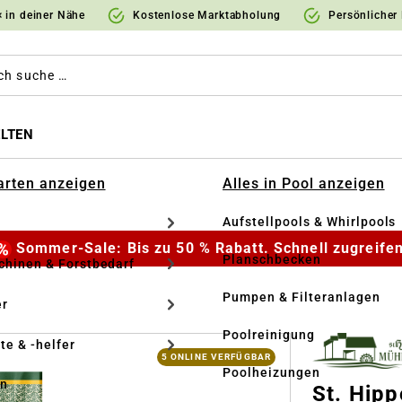
 in deiner Nähe
Kostenlose Marktabholung
Persönlicher
LTEN
Garten anzeigen
Alles in Pool anzeigen
Aufstellpools & Whirlpools
Sommer-Sale: Bis zu 50 % Rabatt. Schnell zugreifen
Planschbecken
hinen & Forstbedarf
Pumpen & Filteranlagen
r
Poolreinigung
te & -helfer
5 ONLINE VERFÜGBAR
Poolheizungen
en
St. Hipp