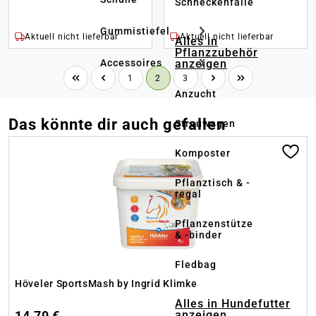
Schneckenfalle
Gummistiefel
Aktuell nicht lieferbar
Aktuell nicht lieferbar
Alles in
Pflanzzubehör
anzeigen
Accessoires
Seite
Seite
Seite
1
2
3
Anzucht
Das könnte dir auch gefallen
Streuwagen
Produktgalerie überspringen
Komposter
Pflanztisch & -
regal
Pflanzenstütze
& -binder
Fledbag
Höveler SportsMash by Ingrid Klimke
Alles in Hundefutter
14,79 €
anzeigen