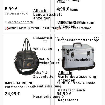
Alina
5,99 €
4,99 €
Gartenhaus
Alles in
Landwirtschaft
Varianten ab
4,99 €
anzeigen
+
weitere Varianten
+
weitere Varianten
Alles in Gartenzaun
anzeigen
Geflügelfutter
Aktuell nicht lieferbar
Aktuell nicht lieferbar
Hühnerhaltung
Doppelstabmattenzaun
Weidezaun
Gartentor
Rinder- &
Gartenzaunzubehör
Schweinefutter
Alles in
Schaf- &
Gartenbewässerung
Ziegenfutter
anzeigen
IMPERIAL RIDING
KERBL Putzbox AluSafe
Kleintierhaltung
Putztasche Classic
Gartenschlauch
24,99 €
54,99 €
Nutztierhaltung
Regentonne