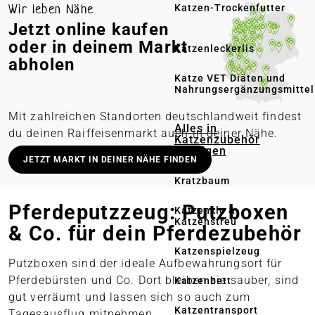
Wir leben Nähe
Katzen-Trockenfutter
Jetzt online kaufen
oder in deinem Markt
Katzenleckerlis
abholen
Katze VET Diäten und
Nahrungsergänzungsmittel
Mit zahlreichen Standorten deutschlandweit findest
Alles in
du deinen Raiffeisenmarkt auch in deiner Nähe.
Katzenzubehör
anzeigen
Deutschlandweit stationäre Märkte
JETZT MARKT IN DEINER NÄHE FINDEN
Lieferung in deinen Wunschmarkt
Kratzbaum
Persönliche Beratung vor Ort
Pferdeputzzeug: Putzboxen
Katzenklo &
Katzenstreu
Online bestellen – regional abholen
& Co. für dein Pferdezubehör
Katzenspielzeug
Putzboxen sind der ideale Aufbewahrungsort für
Pferdebürsten und Co. Dort bleiben sie sauber, sind
Katzenbett
gut verräumt und lassen sich so auch zum
Katzentransport
Tagesausflug mitnehmen.