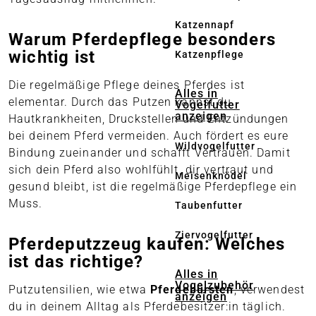
Katzennapf
Warum Pferdepflege besonders
wichtig ist
Katzenpflege
Die regelmäßige Pflege deines Pferdes ist
Alles in
elementar. Durch das Putzen kannst du
Vogelfutter
anzeigen
Hautkrankheiten, Druckstellen und Entzündungen
bei deinem Pferd vermeiden. Auch fördert es eure
Wildvogelfutter
Bindung zueinander und schafft Vertrauen. Damit
sich dein Pferd also wohlfühlt, dir vertraut und
Meisenknödel
gesund bleibt, ist die regelmäßige Pferdepflege ein
Muss.
Taubenfutter
Ziervogelfutter
Pferdeputzzeug kaufen: Welches
ist das richtige?
Alles in
Vogelzubehör
Putzutensilien, wie etwa
Pferdebürsten
, verwendest
anzeigen
du in deinem Alltag als Pferdebesitzer:in täglich.