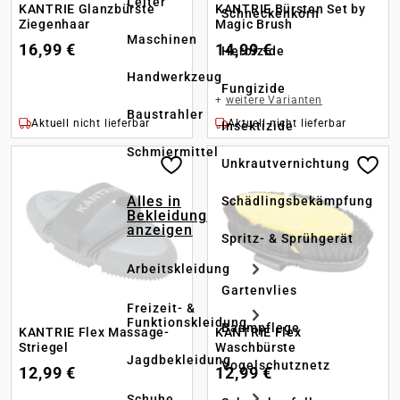
Leiter
KANTRIE Glanzbürste
KANTRIE Bürsten Set by
Schneckenkorn
Ziegenhaar
Magic Brush
Maschinen
16,99 €
14,99 €
Herbizide
Handwerkzeug
Fungizide
+
weitere Varianten
Baustrahler
Aktuell nicht lieferbar
Aktuell nicht lieferbar
Insektizide
Schmiermittel
Unkrautvernichtung
Alles in
Schädlingsbekämpfung
Bekleidung
anzeigen
Spritz- & Sprühgerät
Arbeitskleidung
Gartenvlies
Freizeit- &
Funktionskleidung
Baumpflege
KANTRIE Flex Massage-
KANTRIE Flex
Striegel
Waschbürste
Jagdbekleidung
Vogelschutznetz
12,99 €
12,99 €
Schuhe