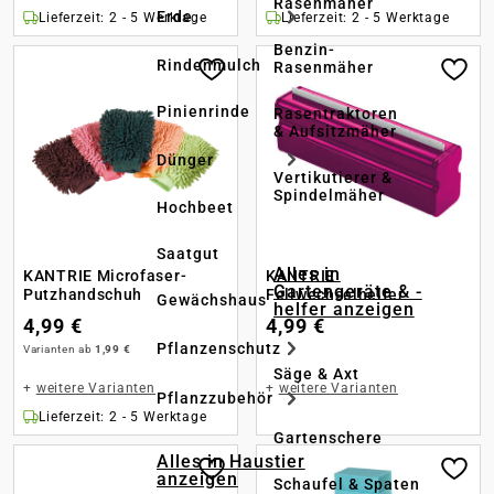
Rasenmäher
Erde
Lieferzeit: 2 - 5 Werktage
Lieferzeit: 2 - 5 Werktage
Benzin-
Rindenmulch
Rasenmäher
Pinienrinde
Rasentraktoren
& Aufsitzmäher
Dünger
Vertikutierer &
Spindelmäher
Hochbeet
Saatgut
Alles in
KANTRIE Microfaser-
KANTRIE
Gartengeräte & -
Putzhandschuh
Fellwechselhelfer
Gewächshaus
helfer anzeigen
4,99 €
4,99 €
Pflanzenschutz
Varianten ab
1,99 €
Säge & Axt
+
weitere Varianten
+
weitere Varianten
Pflanzzubehör
Lieferzeit: 2 - 5 Werktage
Gartenschere
Alles in Haustier
anzeigen
Schaufel & Spaten