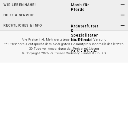
Mash für
WIR LEBEN NÄHE!
Pferde
HILFE & SERVICE
RECHTLICHES & INFO
Kräuterfutter
&
Spezialitäten
für Pferde
Alle Preise inkl. Mehrwertsteuer und ggf. zzgl. Versand
** Streichpreis entspricht dem niedrigsten Gesamtpreis innerhalb der letzten
30 Tage vor Anwendung der Preisermäßigung
Öl für Pferde
© Copyright 2026 Raiffeisen Webshop GmbH & Co. KG
Raufutter
Leckmasse für
Pferde
Pferdeleckerli
Einzelfutter
für Pferde