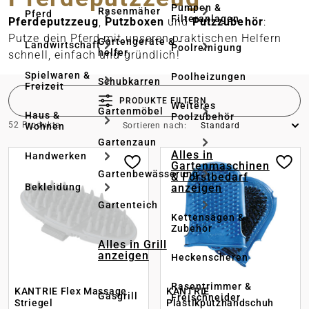
Pumpen &
Rasenmäher
Pferd
Filteranlagen
Pferdeputzzeug
,
Putzboxen
und
Putzzubehör
:
Putze dein Pferd mit unseren praktischen Helfern
Gartengeräte & -
Landwirtschaft
Poolreinigung
helfer
schnell, einfach und gründlich!
Spielwaren &
Poolheizungen
Schubkarren
Freizeit
PRODUKTE FILTERN
Weiteres
Gartenmöbel
Haus &
Poolzubehör
52 Produkte
Wohnen
Sortieren nach:
Gartenzaun
Alles in
Handwerken
Gartenmaschinen
Gartenbewässerung
& Forstbedarf
anzeigen
Bekleidung
Gartenteich
Kettensägen &
Zubehör
Alles in Grill
anzeigen
Heckenscheren
Rasentrimmer &
KANTRIE Flex Massage
KANTRIE
Gasgrill
Freischneider
Striegel
Plastikputzhandschuh