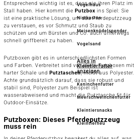
Entsprechend wichtig ist es, dass sie ihren Platz im
Vogelhaus
Stall haben. Hier kommt die
Putzbox
ins Spiel: Sie
ist eine praktische Lösung, um das Pferdeputzzeug
Nistkasten
zu verstauen, es vor Schmutz und Staub zu
Meisenknödelspender
schützen und um Bürsten und Co. auch unterwegs
schnell griffbereit zu haben.
Vogelsand
Putzboxen gibt es in unterschiedlichsten Formen
Alles in
und Farben. Verbreitet sind vor allem Putzboxen mit
Kleintierfutter
anzeigen
harter Schale und
Putztaschen
, meist aus Polyester.
Achte grundsätzlich darauf, dass sie robust und
Kaninchenfutter
stabil sind, Polyester zum Beispiel ist
wasserabweisend und macht die Putztasche fit für
Meerschweinchenfutter
Outdoor-Einsätze.
Kleintiersnacks
Putzboxen: Dieses Pferdeputzzeug
Kleintierheu
muss rein
In deiner Pferdeputzbox bewahrst du alles auf, was