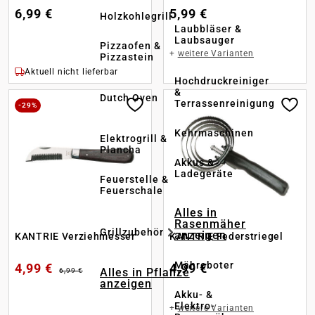
6,99 €
5,99 €
Holzkohlegrill
Laubbläser &
Laubsauger
Pizzaofen &
+
weitere Varianten
Pizzastein
Aktuell nicht lieferbar
Hochdruckreiniger
&
Dutch Oven
Terrassenreinigung
-29%
Kehrmaschinen
Elektrogrill &
Plancha
Akkus &
Ladegeräte
Feuerstelle &
Feuerschale
Alles in
Rasenmäher
Grillzubehör
anzeigen
KANTRIE Verziehmesser
KANTRIE Federstriegel
Mähroboter
4,99 €
4,99 €
Alles in Pflanze
6,99 €
anzeigen
Akku- &
Elektro-
+
weitere Varianten