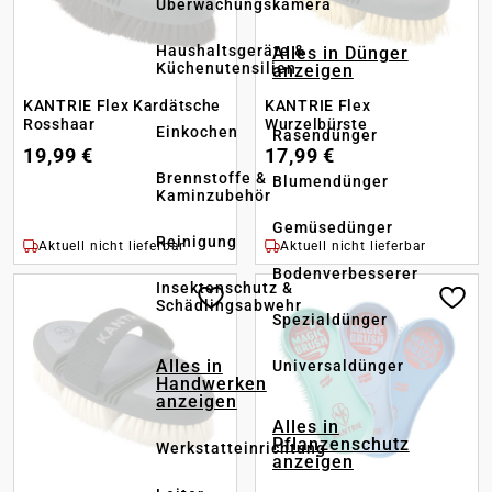
Überwachungskamera
Haushaltsgeräte &
Alles in Dünger
Küchenutensilien
anzeigen
KANTRIE Flex Kardätsche
KANTRIE Flex
Rosshaar
Wurzelbürste
Einkochen
Rasendünger
19,99 €
17,99 €
Brennstoffe &
Blumendünger
Kaminzubehör
Gemüsedünger
Reinigung
Aktuell nicht lieferbar
Aktuell nicht lieferbar
Bodenverbesserer
Insektenschutz &
Schädlingsabwehr
Spezialdünger
Alles in
Universaldünger
Handwerken
anzeigen
Alles in
Pflanzenschutz
Werkstatteinrichtung
anzeigen