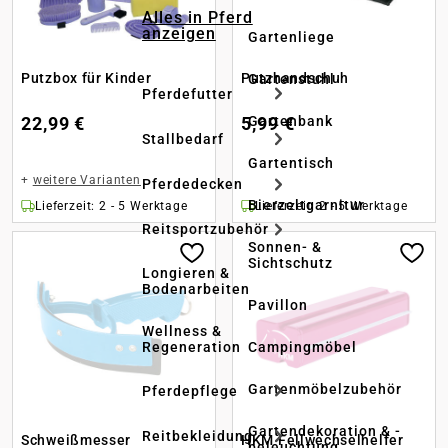
Alles in Pferd
anzeigen
Gartenliege
Putzbox für Kinder
Putzhandschuh
Gartenstuhl
Pferdefutter
22,99 €
5,99 €
Gartenbank
Stallbedarf
Gartentisch
+
weitere Varianten
Pferdedecken
Bierzeltgarnitur
Lieferzeit: 2 - 5 Werktage
Lieferzeit: 2 - 5 Werktage
Reitsportzubehör
Sonnen- &
Sichtschutz
Longieren &
Bodenarbeiten
Pavillon
Wellness &
Regeneration
Campingmöbel
Gartenmöbelzubehör
Pferdepflege
Gartendekoration & -
Reitbekleidung
Schweißmesser
HKM Fellwechselhelfer
beleuchtung