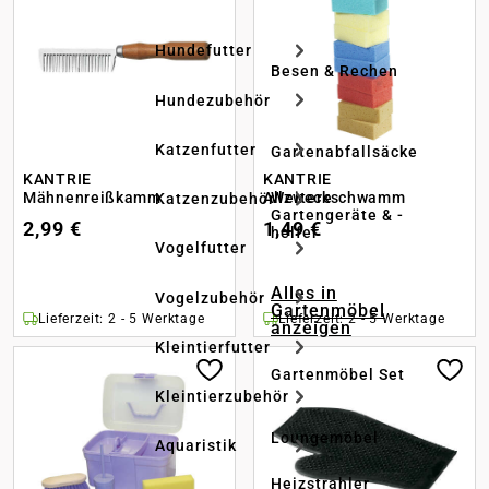
Hundefutter
Besen & Rechen
Hundezubehör
Katzenfutter
Gartenabfallsäcke
KANTRIE
KANTRIE
Mähnenreißkamm
Allzweckschwamm
Weitere
Katzenzubehör
Gartengeräte & -
2,99 €
1,49 €
helfer
Vogelfutter
Alles in
Vogelzubehör
Gartenmöbel
Lieferzeit: 2 - 5 Werktage
Lieferzeit: 2 - 5 Werktage
anzeigen
Kleintierfutter
Gartenmöbel Set
Kleintierzubehör
Loungemöbel
Aquaristik
Heizstrahler