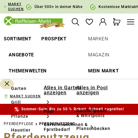
MARKT
springen
Zur Hauptnavigation springen
Über 500× in deiner Nähe
Kostenlose Marktab
SUCHEN
SORTIMENT
PROSPEKT
MARKEN
ANGEBOTE
MAGAZIN
THEMENWELTEN
MEIN MARKT
Alles in Garten
Alles in Pool
Garten
anzeigen
anzeigen
MARKT SUCHEN
Grill
Sommer-Sale: Bis zu 50 % Rabatt. Schnell zugreifen!
Aufstellpools
Pool
& Whirlpools
Pflanze
PFERDEPFLEGE
PFERDEPUTZZEUG
Gartenmaschinen &
Planschbecken
Forstbedarf
Haustier
Pferdeputzzeug