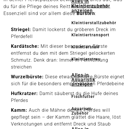
Alles in
Kleintierzubehör
du für die Pflege deines Reittiers so brauchst.
anzeigen
Essenziell sind vor allem diese
Bürsten
:
Kleintierstallzubehör
Striegel:
Damit lockerst du gröberen Dreck im
Kleintiertransport
Pferdefell
Kardätsche:
Mit dieser besonderen Bürste
Kleintierstall
entfernst du den mit dem Striegel gelockerten
Kleintierstreu
Schmutz. Denk dran: Immer in Fellrichtung
streichen
Alles in
Wurzelbürste:
Diese etwas sanftere Bürste eignet
Aquaristik
sich für die besonders empfindlichen Pferdebeine
anzeigen
Hufkratzer:
Damit säuberst du die Hufe deines
Fischfutter
Pferdes
Aquarium-
Kamm:
Auch die Mähne deines Pferdes will
Zubehör
gepflegt sein – der Kamm glättet die Haare, löst
Verknotungen und entfernt Dreck und Staub