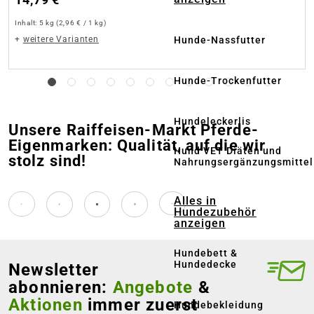
Inhalt:
5 kg
(2,96 € / 1 kg)
+
weitere Varianten
Hunde-Nassfutter
Hunde-Trockenfutter
Hundeleckerlis
Unsere Raiffeisen-Markt Pferde-
Eigenmarken: Qualität, auf die wir
Hund VET Diäten und
stolz sind!
Nahrungsergänzungsmittel
Alles in
Hundezubehör
anzeigen
Hundebett &
Hundedecke
Newsletter
abonnieren:
Angebote
&
Aktionen
immer zuerst
Hundebekleidung