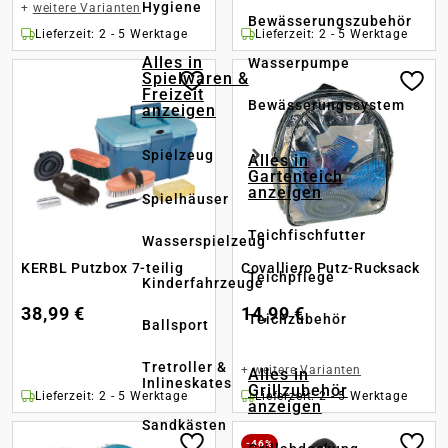
Hygiene
+
weitere Varianten
Bewässerungszubehör
Lieferzeit: 2 - 5 Werktage
Lieferzeit: 2 - 5 Werktage
Alles in
Wasserpumpe
Spielwaren &
Freizeit
Bewässerungssystem
anzeigen
Spielzeug
Alles in
Gartenteich
anzeigen
Spielhäuser
Teichfischfutter
Wasserspielzeug
KERBL Putzbox 7-teilig
Covalliero Putz-Rucksack
Teichpflege
Kinderfahrzeuge
38,99 €
14,99 €
Teichzubehör
Ballsport
Tretroller &
+
weitere Varianten
Alles in
Inlineskates
Grillzubehör
Lieferzeit: 2 - 5 Werktage
Lieferzeit: 2 - 5 Werktage
anzeigen
Sandkästen
-46%