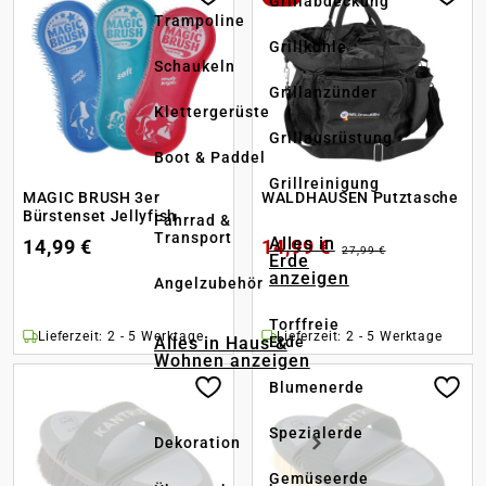
Grillabdeckung
Trampoline
Grillkohle
Schaukeln
Grillanzünder
Klettergerüste
Grillausrüstung
Boot & Paddel
Grillreinigung
MAGIC BRUSH 3er
WALDHAUSEN Putztasche
Bürstenset Jellyfish
Fahrrad &
Transport
Alles in
14,99 €
14,99 €
27,99 €
Erde
anzeigen
Angelzubehör
Torffreie
Lieferzeit: 2 - 5 Werktage
Lieferzeit: 2 - 5 Werktage
Alles in Haus &
Erde
Wohnen anzeigen
Blumenerde
Spezialerde
Dekoration
Gemüseerde