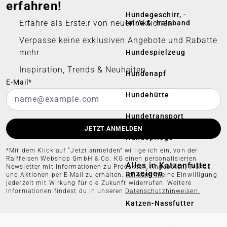
erfahren!
Hundegeschirr, -
Erfahre als Erste:r von neuen Aktionen
leine & -halsband
Verpasse keine exklusiven Angebote und Rabatte
mehr
Hundespielzeug
Inspiration, Trends & Neuheiten
Hundenapf
E-Mail*
Hundehütte
Hundetransport
JETZT ANMELDEN
Hundepflege
*Mit dem Klick auf “Jetzt anmelden” willige ich ein, von der
Raiffeisen Webshop GmbH & Co. KG einen personalisierten
Alles in Katzenfutter
Newsletter mit Informationen zu Produkten, Angeboten, Trends
anzeigen
und Aktionen per E-Mail zu erhalten. Ich kann meine Einwilligung
jederzeit mit Wirkung für die Zukunft widerrufen. Weitere
Informationen findest du in unseren
Datenschutzhinweisen.
Katzen-Nassfutter