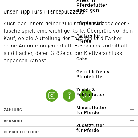
Alles in
Pferdefutter
anzeigen
Unser Tipp fürs Pferdeputzzeug
Auch das Innere deiner zukünftigen Putzbox oder -
Pferdemüsli
tasche spielt eine wichtige Rolle. Überprüfe vor dem
Pellets für
Kauf, ob die Aufteilung der Taschen und Fächer
Pferde
deine Anforderungen erfüllt. Besonders vorteilhaft
sind Fächer, deren Größe du per Klettverschluss
Cobs
anpassen kannst.
Getreidefreies
Pferdefutter
Zucht- &
Fohlenfutter
Mineralfutter
ZAHLUNG
für Pferde
VERSAND
Zusatzfutter
für Pferde
GEPRÜFTER SHOP