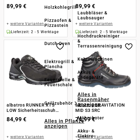
89,99 €
89,99 €
Holzkohlegrill
Laubbläser &
Laubsauger
Pizzaofen &
+
weitere Varianten
+
weitere Varianten
Pizzastein
Lieferzeit: 2 - 5 Werktage
Lieferzeit: 2 - 5 Werktage
Hochdruckreiniger
&
Dutch Oven
Terrassenreinigung
Kehrmaschinen
Elektrogrill &
Plancha
Akkus &
Ladegeräte
Feuerstelle &
Feuerschale
Alles in
Rasenmäher
Grillzubehör
anzeigen
albatros RUNNER XTS
albatros GRAVITATION
LOW Sicherheitsschuh
MID S3 SRC
S3S
Mähroboter
84,99 €
74,99 €
Alles in Pflanze
anzeigen
Akku- &
Elektro-
+
weitere Varianten
+
weitere Varianten