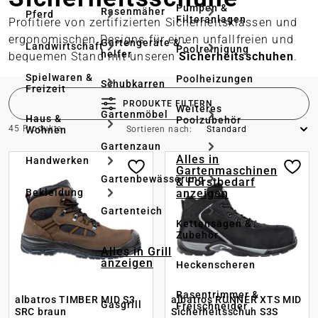
Pumpen &
Rasenmäher
Pferd
Filteranlagen
Profitiere von zertifizierten Sicherheitsklassen und
ergonomischen Designs für einen unfallfreien und
Gartengeräte & -
Landwirtschaft
Poolreinigung
helfer
bequemen Stand mit unseren
Sicherheitsschuhen
.
Spielwaren &
Poolheizungen
Schubkarren
Freizeit
PRODUKTE FILTERN
Weiteres
Gartenmöbel
Haus &
Poolzubehör
45 Produkte
Wohnen
Sortieren nach:
Gartenzaun
Alles in
Handwerken
Gartenmaschinen
Gartenbewässerung
& Forstbedarf
anzeigen
Bekleidung
Gartenteich
Kettensägen &
Zubehör
Alles in Grill
anzeigen
Heckenscheren
Rasentrimmer &
albatros TIMBER MID S3
albatros RUNNER XTS MID
Gasgrill
Freischneider
SRC braun
Sicherheitsschuh S3S