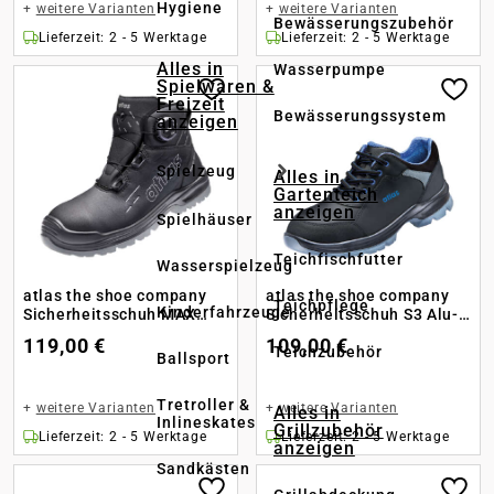
Hygiene
+
weitere Varianten
+
weitere Varianten
Bewässerungszubehör
Lieferzeit: 2 - 5 Werktage
Lieferzeit: 2 - 5 Werktage
Alles in
Wasserpumpe
Spielwaren &
Freizeit
Bewässerungssystem
anzeigen
Spielzeug
Alles in
Gartenteich
anzeigen
Spielhäuser
Teichfischfutter
Wasserspielzeug
atlas the shoe company
atlas the shoe company
Teichpflege
Kinderfahrzeuge
Sicherheitsschuh MAX
Sicherheitsschuh S3 Alu-
550 BOA PRO S3S Weite
Tec 565 XP
119,00 €
109,00 €
12
Teichzubehör
Ballsport
Tretroller &
+
weitere Varianten
+
weitere Varianten
Alles in
Inlineskates
Grillzubehör
Lieferzeit: 2 - 5 Werktage
Lieferzeit: 2 - 5 Werktage
anzeigen
Sandkästen