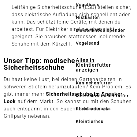
Vogelhaus
Leitfähige Sicherheitsschuhe (ESD) stellen sicher,
dass elektrische Aufladung sich schnell entladen
Nistkasten
kann. Das schützt feine Geräte, mit denen du
arbeitest. Für Elektriker sind sie aber nicht
Meisenknödelspender
geeignet. Sie brauchen stattdessen isolierende
Vogelsand
Schuhe mit dem Kürzel I.
Unser Tipp: modische
Alles in
Kleintierfutter
Sicherheitsschuhe
anzeigen
Du hast keine Lust, bei deinen Gartenarbeiten in
Kaninchenfutter
schweren Stiefeln herumzulaufen? Kein Problem: Es
gibt immer mehr
Sicherheitsschuhe im Sneaker-
Meerschweinchenfutter
Look
auf dem Markt. So kannst du mit den Schuhen
auch entspannt in den Supermarkt oder zur
Kleintiersnacks
Grillparty nebenan.
Kleintierheu