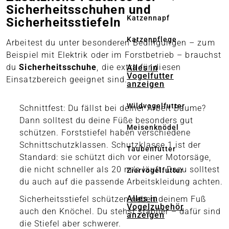
Sicherheitsschuhen und
Katzennapf
Sicherheitsstiefeln
Katzenpflege
Arbeitest du unter besonderen Bedingungen – zum
Beispiel mit Elektrik oder im Forstbetrieb – brauchst
du
Sicherheitsschuhe
, die extra für diesen
Alles in
Vogelfutter
Einsatzbereich geeignet sind.
anzeigen
Wildvogelfutter
Schnittfest: Du fällst bei deiner Arbeit Bäume?
Dann solltest du deine Füße besonders gut
Meisenknödel
schützen. Forststiefel haben verschiedene
Schnittschutzklassen. Schutzklasse 1 ist der
Taubenfutter
Standard: sie schützt dich vor einer Motorsäge,
die nicht schneller als 20 m/s läuft. Dazu solltest
Ziervogelfutter
du auch auf die passende Arbeitskleidung achten.
Alles in
Sicherheitsstiefel schützen neben deinem Fuß
Vogelzubehör
auch den Knöchel. Du stehst stabiler – dafür sind
anzeigen
die Stiefel aber schwerer.