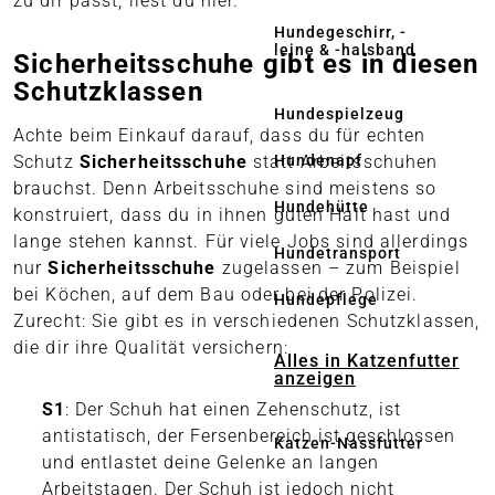
zu dir passt, liest du hier.
Hundegeschirr, -
leine & -halsband
Sicherheitsschuhe gibt es in diesen
Schutzklassen
Hundespielzeug
Achte beim Einkauf darauf, dass du für echten
Hundenapf
Schutz
Sicherheitsschuhe
statt Arbeitsschuhen
brauchst. Denn Arbeitsschuhe sind meistens so
Hundehütte
konstruiert, dass du in ihnen guten Halt hast und
lange stehen kannst. Für viele Jobs sind allerdings
Hundetransport
nur
Sicherheitsschuhe
zugelassen – zum Beispiel
bei Köchen, auf dem Bau oder bei der Polizei.
Hundepflege
Zurecht: Sie gibt es in verschiedenen Schutzklassen,
die dir ihre Qualität versichern:
Alles in Katzenfutter
anzeigen
S1
: Der Schuh hat einen Zehenschutz, ist
antistatisch, der Fersenbereich ist geschlossen
Katzen-Nassfutter
und entlastet deine Gelenke an langen
Arbeitstagen. Der Schuh ist jedoch nicht