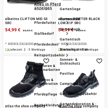
Alles in Pferd
anzeigen
Gartenliege
albatros CLIFTON MID S3
albatros DRIFTER BLACK
Gartenstuhl
Pferdefutter
SRC
LOW S1P SRC
54,99 €
54,99 €
Gartenbank
69,99 €
64,99 €
Stallbedarf
Gartentisch
+
weitere Varianten
+
weitere Varianten
Pferdedecken
Bierzeltgarnitur
Lieferzeit: 2 - 5 Werktage
Lieferzeit: 2 - 5 Werktage
Reitsportzubehör
Sonnen- &
Sichtschutz
Longieren &
Bodenarbeiten
Pavillon
Wellness &
Regeneration
Campingmöbel
Gartenmöbelzubehör
Pferdepflege
Gartendekoration & -
Reitbekleidung
atlas the shoe company
atlas the shoe company
beleuchtung