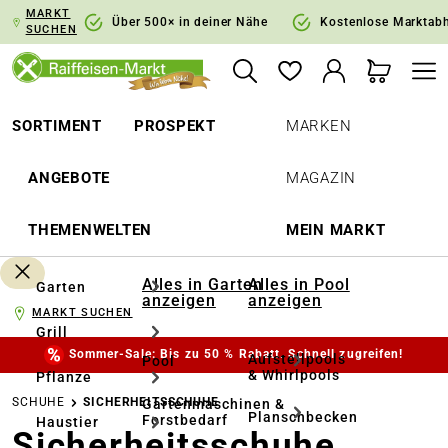
MARKT
springen
Zur Hauptnavigation springen
Über 500× in deiner Nähe
Kostenlose Marktab
SUCHEN
SORTIMENT
PROSPEKT
MARKEN
ANGEBOTE
MAGAZIN
THEMENWELTEN
MEIN MARKT
Alles in Garten
Alles in Pool
Garten
anzeigen
anzeigen
MARKT SUCHEN
Grill
Sommer-Sale: Bis zu 50 % Rabatt. Schnell zugreifen!
Aufstellpools
Pool
& Whirlpools
Pflanze
SCHUHE
SICHERHEITSSCHUHE
Gartenmaschinen &
Planschbecken
Forstbedarf
Haustier
Sicherheitsschuhe