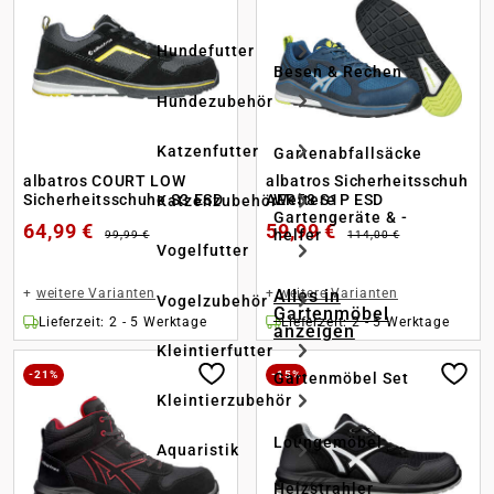
Hundefutter
Besen & Rechen
Hundezubehör
Katzenfutter
Gartenabfallsäcke
albatros COURT LOW
albatros Sicherheitsschuh
Sicherheitsschuhe S3 ESD
AER58 S1P ESD
Weitere
Katzenzubehör
Gartengeräte & -
64,99 €
59,99 €
helfer
99,99 €
114,00 €
Vogelfutter
+
weitere Varianten
+
weitere Varianten
Alles in
Vogelzubehör
Gartenmöbel
Lieferzeit: 2 - 5 Werktage
Lieferzeit: 2 - 5 Werktage
anzeigen
Kleintierfutter
-21%
-15%
Gartenmöbel Set
Kleintierzubehör
Loungemöbel
Aquaristik
Heizstrahler