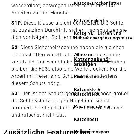
Katzen-Trockenfutter
wasserdicht, deswegen ist es nicht ideal für
Arbeiten vor der Haustür.
Katzenleckerlis
S1P
: Diese Klasse gleicht der letzten. Die Sohle
ist zusätzlich Durchtritt-sicher – so schützen sie
Katze VET Diäten und
dich vor Nägeln, Splittern und Co.
Nahrungsergänzungsmittel
S2
: Diese Sicherheitsschuhe haben die gleichen
Alles in
Eigenschaften wie S1, allerdings schützen sie
Katzenzubehör
zusätzlich vor Feuchtigkeit. Mit diesen Schuhen
anzeigen
bleiben die Füße also eine Weile trocken. Für die
Arbeit im Freien sind Schuhe mit mindestens
Kratzbaum
diesem Schutz nötig.
Katzenklo &
S3
: Hier ist der Schutz gegen Wasser noch größer,
Katzenstreu
die Sohle schützt gegen Nägel und sie ist
Katzenspielzeug
profiliert. So stehst du beim Handwerken sicher
und rutschst nicht aus.
Katzenbett
Zusätzliche Features bei
Katzentransport