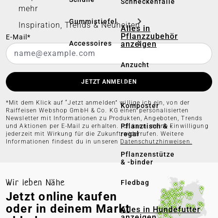
Schneckenfalle
mehr
Gummistiefel
Inspiration, Trends & Neuheiten
Alles in
Pflanzzubehör
E-Mail*
anzeigen
Accessoires
Anzucht
JETZT ANMELDEN
Streuwagen
*Mit dem Klick auf “Jetzt anmelden” willige ich ein, von der
Komposter
Raiffeisen Webshop GmbH & Co. KG einen personalisierten
Newsletter mit Informationen zu Produkten, Angeboten, Trends
Pflanztisch & -
und Aktionen per E-Mail zu erhalten. Ich kann meine Einwilligung
regal
jederzeit mit Wirkung für die Zukunft widerrufen. Weitere
Informationen findest du in unseren
Datenschutzhinweisen.
Pflanzenstütze
& -binder
Wir leben Nähe
Fledbag
Jetzt online kaufen
oder in deinem Markt
Alles in Hundefutter
anzeigen