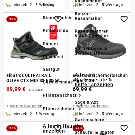
Rasenmäher
Erde
Lieferzeit: 2 - 5 Werktage
Lieferzeit: 2 - 5 Werktage
Benzin-
Rindenmulch
Rasenmäher
-33%
Pinienrinde
Rasentraktoren
& Aufsitzmäher
Dünger
Vertikutierer &
Spindelmäher
Hochbeet
Saatgut
Alles in
albatros ULTRATRAIL
albatros Sicherheitsschuh
Gartengeräte & -
OLIVE CTX MID S3 ESD WR
Vigor 2 S3
Gewächshaus
helfer anzeigen
HRO SRC
69,99 €
69,99 €
104,00 €
Pflanzenschutz
Säge & Axt
+
weitere Varianten
+
weitere Varianten
Pflanzzubehör
Lieferzeit: 2 - 5 Werktage
Lieferzeit: 2 - 5 Werktage
Gartenschere
Alles in Haustier
-35%
-47%
anzeigen
Schaufel & Spaten