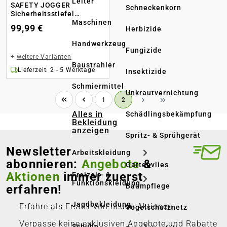
Leiter
SAFETY JOGGER
Schneckenkorn
Sicherheitsstiefel
Jackman S3
Maschinen
99,99 €
Herbizide
Handwerkzeug
Fungizide
+
weitere Varianten
Baustrahler
Lieferzeit: 2 - 5 Werktage
Insektizide
Schmiermittel
Unkrautvernichtung
Seite
Seite
1
2
Alles in
Schädlingsbekämpfung
Bekleidung
anzeigen
Spritz- & Sprühgerät
Newsletter
Arbeitskleidung
abonnieren:
Angebote
&
Gartenvlies
Aktionen
immer zuerst
Freizeit- &
Funktionskleidung
erfahren!
Baumpflege
Jagdbekleidung
Erfahre als Erste:r von neuen Aktionen
Vogelschutznetz
Verpasse keine exklusiven Angebote und Rabatte
Schuhe