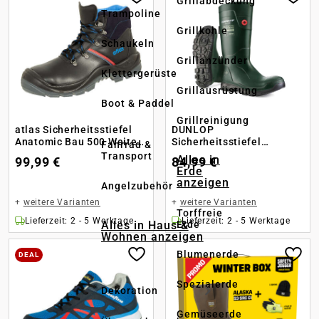
Grillabdeckung
Trampoline
Grillkohle
Schaukeln
Grillanzünder
Klettergerüste
Grillausrüstung
Boot & Paddel
Grillreinigung
atlas Sicherheitsstiefel
DUNLOP
Anatomic Bau 500 Weite
Sicherheitsstiefel
Fahrrad &
10
Purofort TerraPRO Full
Transport
Alles in
99,99 €
84,99 €
Safety S5
Erde
anzeigen
Angelzubehör
+
weitere Varianten
+
weitere Varianten
Torffreie
Lieferzeit: 2 - 5 Werktage
Lieferzeit: 2 - 5 Werktage
Alles in Haus &
Erde
Wohnen anzeigen
Blumenerde
DEAL
Spezialerde
Dekoration
Gemüseerde