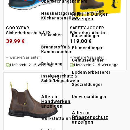
Überwachungskamera
Haushaltsgeräte &
Alles in Dünger
Küchenutensilien
anzeigen
GOODYEAR
SAFETY JOGGER
Sicherheitsschuh S1P
Winterbox Alaska
Einkochen
Rasendünger
Sicherheitsstiefel S3
39,99 €
119,00 €
Brennstoffe &
Blumendünger
Kaminzubehör
+
weitere Varianten
+
weitere Varianten
Gemüsedünger
Reinigung
Lieferzeit: 2 - 5 Werktage
Lieferzeit: 2 - 5 Werktage
Bodenverbesserer
Insektenschutz &
Schädlingsabwehr
Spezialdünger
Alles in
Universaldünger
Handwerken
anzeigen
Alles in
Pflanzenschutz
Werkstatteinrichtung
anzeigen