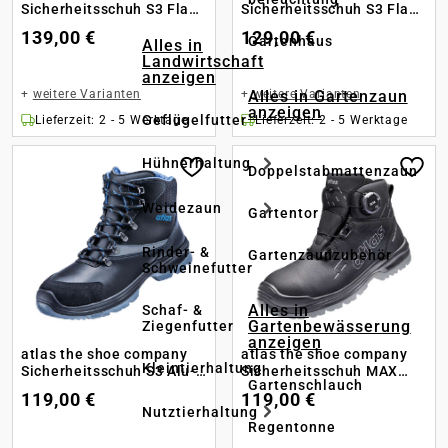
Sicherheitsschuh S3 Flash
Sicherheitsschuh S3 Flash
6905 XP Boa ESD
6405 XP Boa
139,00 €
129,00 €
Gartenhaus
Alles in
Landwirtschaft
anzeigen
+
weitere Varianten
+
weitere Varianten
Alles in Gartenzaun
anzeigen
Geflügelfutter
Lieferzeit: 2 - 5 Werktage
Lieferzeit: 2 - 5 Werktage
Hühnerhaltung
Doppelstabmattenzaun
Weidezaun
Gartentor
Rinder- &
Gartenzaunzubehör
Schweinefutter
Alles in
Schaf- &
Gartenbewässerung
Ziegenfutter
anzeigen
atlas the shoe company
atlas the shoe company
Kleintierhaltung
Sicherheitsschuh S3 Alu-
Sicherheitsschuh MAX
Gartenschlauch
Tec 735 XP
550 BOA PRO S3S
119,00 €
119,00 €
Nutztierhaltung
Regentonne