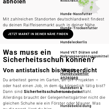
abholen
Hunde-Nassfutter
Mit zahlreichen Standorten deutschlandweit findest
du deinen Raiffeisenmarkt auch in deiner Nähe.
Hunde-Trockenfutter
Deutschlandweit stationäre Märkte
JETZT MARKT IN DEINER NÄHE FINDEN
Lieferung in deinen Wunschmarkt
Hundeleckerlis
Persönliche Beratung vor Ort
Was muss ein
Hund VET Diäten und
Nahrungsergänzungsmittel
Online bestellen – regional abholen
Sicherheitsschuh können?
Von antistatisch bis wasserdicht
Alles in
Hundezubehör
anzeigen
Du arbeitest gerne im Garten, an DIY-Projekten –
oder hast einen Job, in dem du körperlich tätig bist?
Hundebett &
Dann sind
Sicherheitsschuhe
eine gute Wahl.
Hundedecke
Allerdings braucht der Gelegenheitsgärtner nicht die
gleichen Schuhe wie ein Förster oder Maurer. Was
Hundebekleidung