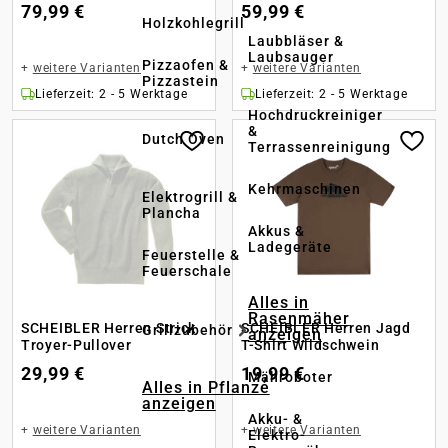
79,99 €
59,99 €
Holzkohlegrill
Laubbläser &
Laubsauger
Pizzaofen &
+
weitere Varianten
+
weitere Varianten
Pizzastein
Lieferzeit: 2 - 5 Werktage
Lieferzeit: 2 - 5 Werktage
Hochdruckreiniger
&
Dutch Oven
Terrassenreinigung
Kehrmaschinen
Elektrogrill &
Plancha
Akkus &
Ladegeräte
Feuerstelle &
Feuerschale
Alles in
Rasenmäher
SCHEIBLER Herren Strick
SCHEIBLER Herren Jagd
Grillzubehör
anzeigen
Troyer-Pullover
T-Shirt Wildschwein
29,99 €
19,99 €
Mähroboter
Alles in Pflanze
anzeigen
Akku- &
+
weitere Varianten
+
weitere Varianten
Elektro-