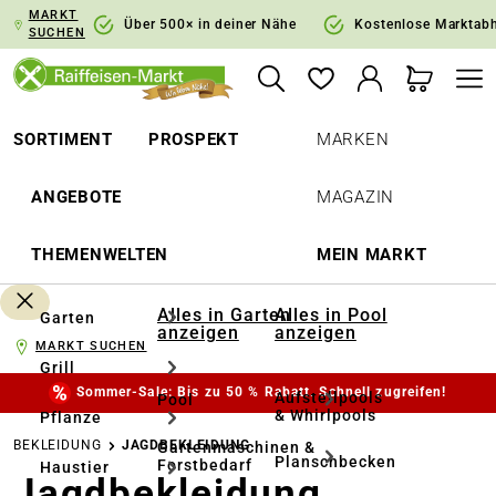
MARKT
springen
Zur Hauptnavigation springen
Über 500× in deiner Nähe
Kostenlose Marktab
SUCHEN
SORTIMENT
PROSPEKT
MARKEN
ANGEBOTE
MAGAZIN
THEMENWELTEN
MEIN MARKT
Alles in Garten
Alles in Pool
Garten
anzeigen
anzeigen
MARKT SUCHEN
Grill
Sommer-Sale: Bis zu 50 % Rabatt. Schnell zugreifen!
Aufstellpools
Pool
& Whirlpools
Pflanze
BEKLEIDUNG
JAGDBEKLEIDUNG
Gartenmaschinen &
Planschbecken
Forstbedarf
Haustier
Jagdbekleidung