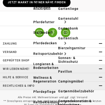
Deutschlandweit stationäre Märkte
JETZT MARKT IN DEINER NÄHE FINDEN
Alles in Pferd
anzeigen
Lieferung in deinen Wunschmarkt
Gartenliege
Persönliche Beratung vor Ort
Gartenstuhl
Pferdefutter
Online bestellen – regional abholen
Gartenbank
Stallbedarf
Gartentisch
Pferdedecken
ZAHLUNG
Bierzeltgarnitur
VERSAND
Reitsportzubehör
Sonnen- &
GEPRÜFTER SHOP
Sichtschutz
Longieren &
Bodenarbeiten
WIR LEBEN NÄHE!
Pavillon
HILFE & SERVICE
Wellness &
Regeneration
Campingmöbel
RECHTLICHES & INFO
Gartenmöbelzubehör
Pferdepflege
Alle Preise inkl. Mehrwertsteuer und ggf. zzgl. Versand
Gartendekoration & -
** Streichpreis entspricht dem niedrigsten Gesamtpreis innerhalb der letzten
Reitbekleidung
beleuchtung
30 Tage vor Anwendung der Preisermäßigung