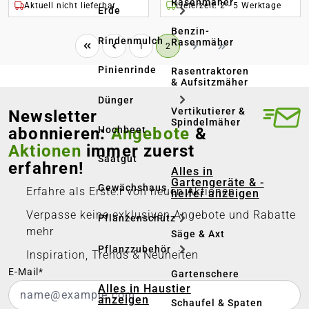
Rasenmäher
Aktuell nicht lieferbar
Lieferzeit: 2 - 5 Werktage
Erde
Benzin-
Rindenmulch
Rasenmäher
Seite
Seite
1
2
Pinienrinde
Rasentraktoren
& Aufsitzmäher
Dünger
Vertikutierer &
Newsletter
Spindelmäher
abonnieren:
Angebote
&
Hochbeet
Aktionen
immer zuerst
Saatgut
erfahren!
Alles in
Gartengeräte & -
Gewächshaus
Erfahre als Erste:r von neuen Aktionen
helfer anzeigen
Verpasse keine exklusiven Angebote und Rabatte
Pflanzenschutz
mehr
Säge & Axt
Pflanzzubehör
Inspiration, Trends & Neuheiten
E-Mail*
Gartenschere
Alles in Haustier
anzeigen
Schaufel & Spaten