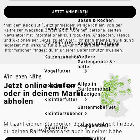
JETZT ANMELDEN
Hundefutter
Besen & Rechen
*Mit dem Klick auf “Jetzt anmelden” willige ich ein, von der
Hundezubehör
Raiffeisen Webshop GmbH & Co. KG einen personalisierten
Newsletter mit Informationen zu Produkten, Angeboten, Trends
und Aktionen per E-Mail zu erhalten. Ich kann meine Einwilligung
Katzenfutter
Gartenabfallsäcke
jederzeit mit Wirkung für die Zukunft widerrufen. Weitere
Informationen findest du in unseren
Datenschutzhinweisen.
Weitere
Katzenzubehör
Gartengeräte & -
helfer
Vogelfutter
Wir leben Nähe
Jetzt online kaufen
Alles in
Vogelzubehör
Gartenmöbel
oder in deinem Markt
anzeigen
abholen
Kleintierfutter
Gartenmöbel Set
Kleintierzubehör
Mit zahlreichen Standorten deutschlandweit findest
Loungemöbel
Aquaristik
du deinen Raiffeisenmarkt auch in deiner Nähe.
Heizstrahler