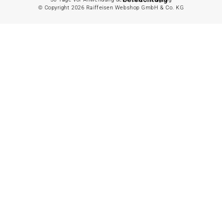
© Copyright 2026 Raiffeisen Webshop GmbH & Co. KG
Gartenhaus
Alles in
Landwirtschaft
anzeigen
Alles in Gartenzaun
anzeigen
Geflügelfutter
Hühnerhaltung
Doppelstabmattenzaun
Weidezaun
Gartentor
Rinder- &
Gartenzaunzubehör
Schweinefutter
Alles in
Schaf- &
Gartenbewässerung
Ziegenfutter
anzeigen
Kleintierhaltung
Gartenschlauch
Nutztierhaltung
Regentonne