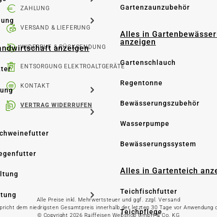
Gartenzaunzubehör
ZAHLUNG
dung
VERSAND & LIEFERUNG
Alles in Gartenbewässe
anzeigen
Landwirtschaft anzeigen
WIDERRUF & RÜCKSENDUNG
Gartenschlauch
ENTSORGUNG ELEKTROALTGERÄTE
tter
Regentonne
KONTAKT
tung
Bewässerungszubehör
VERTRAG WIDERRUFEN
Wasserpumpe
Schweinefutter
Bewässerungssystem
iegenfutter
Alles in Gartenteich anz
altung
Teichfischfutter
ltung
Alle Preise inkl. Mehrwertsteuer und ggf. zzgl. Versand
spricht dem niedrigsten Gesamtpreis innerhalb der letzten 30 Tage vor Anwendung
Teichpflege
© Copyright 2026 Raiffeisen Webshop GmbH & Co. KG