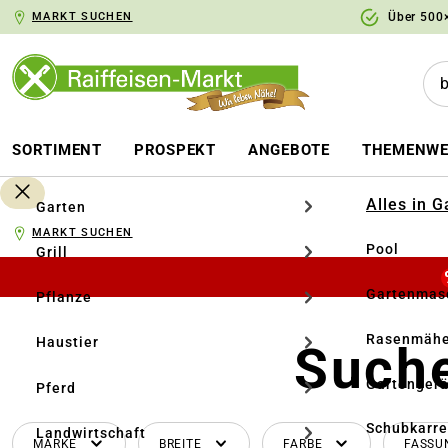
MARKT SUCHEN
Über 500×
springen
Zur Hauptnavigation springen
SORTIMENT
PROSPEKT
ANGEBOTE
THEMENWE
Alles in 
Garten
MARKT SUCHEN
Pool
Grill
Gartenmasc
Pflanze
Rasenmähe
Haustier
Suche
Gartengerä
Pferd
Schubkarr
Landwirtschaft
MARKE
BREITE
FARBE
FASS