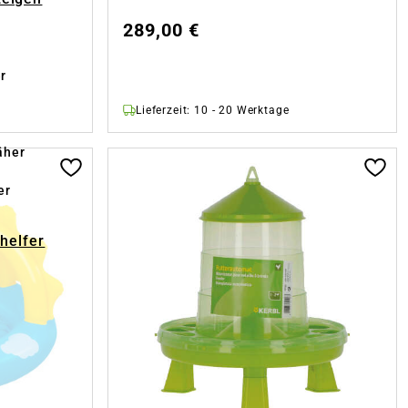
289,00 €
r
Lieferzeit: 10 - 20 Werktage
äher
er
-helfer