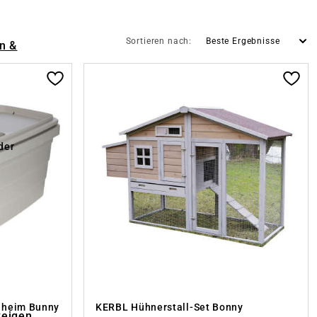
Sortieren nach:
n &
der
nheim Bunny
KERBL Hühnerstall-Set Bonny
zeigen