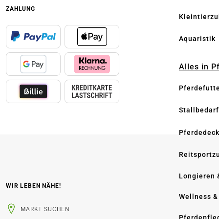
ZAHLUNG
Kleintierz
Aquaristik
Alles in 
Pferdefutt
Stallbedarf
Pferdedec
Reitsportz
Longieren 
WIR LEBEN NÄHE!
Wellness &
MARKT SUCHEN
Pferdepfle