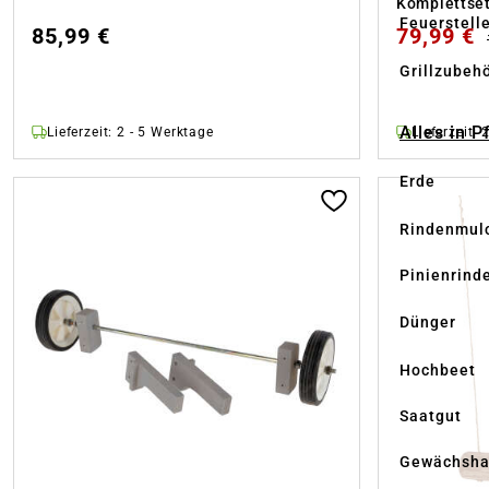
Komplettse
Feuerstell
85,99 €
79,99 €
Grillzubeh
Alles in 
Lieferzeit: 2 - 5 Werktage
Lieferzeit: 
Erde
Rindenmul
Pinienrind
Dünger
Hochbeet
Saatgut
Gewächsha