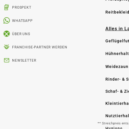
PROSPEKT
Reitbeklei
WHATSAPP
Alles in 
ÜBER UNS
Geflügelfu
FRANCHISE-PARTNER WERDEN
Hühnerhal
NEWSLETTER
Weidezaun
Rinder- & 
Schaf- & Z
Kleintierh
Nutztierha
** Streichpreis ent
Hygiene