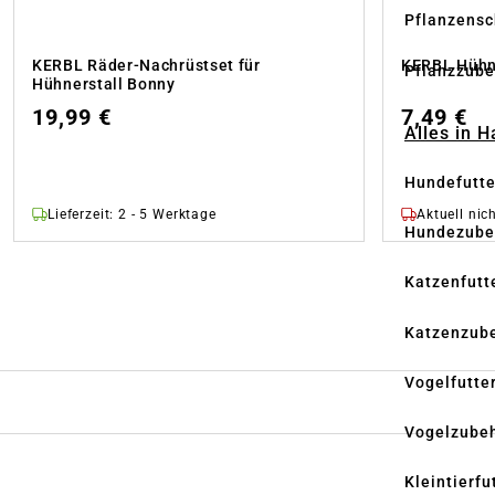
Pflanzensc
KERBL Räder-Nachrüstset für
KERBL Hühn
Pflanzzube
Hühnerstall Bonny
19,99 €
7,49 €
Alles in 
Hundefutte
Lieferzeit: 2 - 5 Werktage
Aktuell nich
Hundezube
Katzenfutt
Katzenzub
Vogelfutte
Vogelzube
Kleintierfu