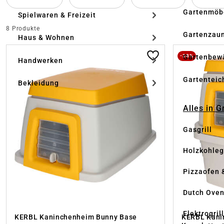
Gartenmöb
Spielwaren & Freizeit
8 Produkte
Gartenzau
Haus & Wohnen
-38%
Gartenbew
Handwerken
Gartenteic
Bekleidung
Alles in G
Gasgrill
Holzkohlegr
Pizzaofen 
Dutch Ove
Elektrogril
KERBL Kaninchenheim Bunny Base
KERBL Kani