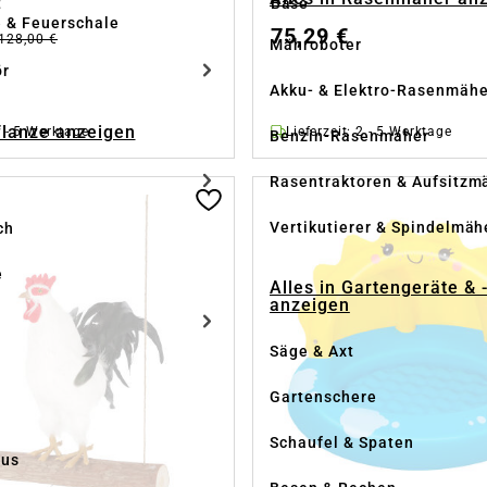
t
Base
e & Feuerschale
75,29 €
128,00 €
Mähroboter
ör
Akku- & Elektro-Rasenmähe
Pflanze anzeigen
2 - 5 Werktage
Lieferzeit: 2 - 5 Werktage
Benzin-Rasenmäher
Rasentraktoren & Aufsitzm
Vertikutierer & Spindelmäh
ch
e
Alles in Gartengeräte & 
anzeigen
Säge & Axt
Gartenschere
Schaufel & Spaten
us