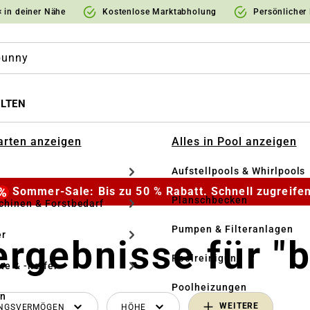
 in deiner Nähe
Kostenlose Marktabholung
Persönlicher
LTEN
Garten anzeigen
Alles in Pool anzeigen
Aufstellpools & Whirlpools
Sommer-Sale: Bis zu 50 % Rabatt. Schnell zugreifen
Planschbecken
hinen & Forstbedarf
Pumpen & Filteranlagen
r
rgebnisse für "
Poolreinigung
te & -helfer
Poolheizungen
en
WEITERE
UNGSVERMÖGEN
HÖHE