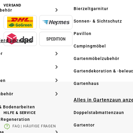
VERSAND
Bierzeltgarnitur
ubehör
Sonnen- & Sichtschutz
Pavillon
Pferd anzeigen
Campingmöbel
er
Gartenmöbelzubehör
Gartendekoration & -beleu
ken
Gartenhaus
ubehör
Alles in Gartenzaun anz
& Bodenarbeiten
Doppelstabmattenzaun
HILFE & SERVICE
 Regeneration
Gartentor
FAQ | HÄUFIGE FRAGEN
ge