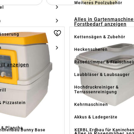
Weiteres Poolzubehör
el
Alles in Gartenmaschine
n
Forstbedarf anzeigen
ässerung
Kettensägen & Zubehör
h
Heckenscheren
Rasentrimmer & Freischnei
rill anzeigen
Laubbläser & Laubsauger
Hochdruckreiniger &
ill
Terrassenreinigung
& Pizzastein
Kehrmaschinen
n
Akkus & Ladegeräte
l & Plancha
nchenbau Bunny Base
KERBL Erdbau für Kaninche
Alles in Rasenmäher an