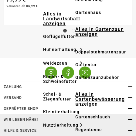
Varianten ab
85,99 €
Gartenhaus
Alles in
Landwirtschaft
anzeigen
Alles in Gartenzaun
anzeigen
Geflügelfutter
Hühnerhaltung
Doppelstabmattenzaun
Weidezaun
Gartentor
Rinder- &
Gartenzaunzubehör
Schweinefutter
ZAHLUNG
Alles in
Schaf- &
VERSAND
Gartenbewässerung
Ziegenfutter
anzeigen
GEPRÜFTER SHOP
Kleintierhaltung
Gartenschlauch
WIR LEBEN NÄHE!
Nutztierhaltung
Regentonne
HILFE & SERVICE