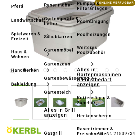
Bildergalerie überspringen
Pumpen &
9 ONLINE VERFÜGBAR
Rasenmäher
Pferd
Filteranlagen
Gartengeräte & -
Landwirtschaft
Poolreinigung
helfer
Spielwaren &
Poolheizungen
Schubkarren
Freizeit
Weiteres
Gartenmöbel
Haus &
Poolzubehör
Wohnen
Gartenzaun
Alles in
Handwerken
Gartenmaschinen
Gartenbewässerung
& Forstbedarf
anzeigen
Bekleidung
Gartenteich
Kettensägen &
Zubehör
Alles in Grill
anzeigen
Heckenscheren
Rasentrimmer &
Gasgrill
Art.-Nr. 21839734
Freischneider