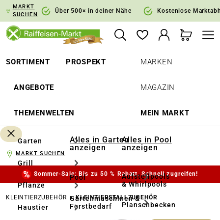
MARKT
springen
Zur Hauptnavigation springen
Über 500× in deiner Nähe
Kostenlose Marktab
SUCHEN
SORTIMENT
PROSPEKT
MARKEN
ANGEBOTE
MAGAZIN
THEMENWELTEN
MEIN MARKT
Alles in Garten
Alles in Pool
Garten
anzeigen
anzeigen
MARKT SUCHEN
Grill
Sommer-Sale: Bis zu 50 % Rabatt. Schnell zugreifen!
Aufstellpools
Pool
& Whirlpools
Pflanze
KLEINTIERZUBEHÖR
KLEINTIERSTALLZUBEHÖR
Gartenmaschinen &
Planschbecken
Forstbedarf
Haustier