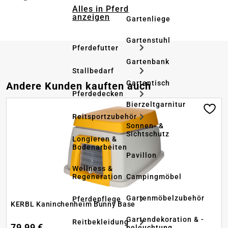
Alles in Pferd
anzeigen
Gartenliege
Gartenstuhl
Pferdefutter
Gartenbank
Stallbedarf
Gartentisch
Produktgalerie überspringen
Andere Kunden kauften auch
Pferdedecken
Bierzeltgarnitur
Reitsportzubehör
Sonnen- &
Sichtschutz
Longieren &
Bodenarbeiten
Pavillon
Wellness &
Regeneration
Campingmöbel
Gartenmöbelzubehör
Pferdepflege
KERBL Kaninchenheim Bunny Base
Gartendekoration & -
Reitbekleidung
79,99 €
beleuchtung