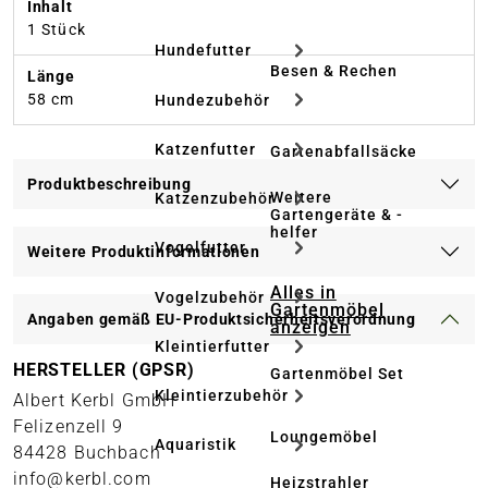
Inhalt
1 Stück
Hundefutter
Besen & Rechen
Länge
58 cm
Hundezubehör
Katzenfutter
Gartenabfallsäcke
Produktbeschreibung
Weitere
Katzenzubehör
Gartengeräte & -
helfer
Vogelfutter
Weitere Produktinformationen
Alles in
Vogelzubehör
Gartenmöbel
Angaben gemäß EU-Produktsicherheitsverordnung
anzeigen
Kleintierfutter
HERSTELLER (GPSR)
Gartenmöbel Set
Kleintierzubehör
Albert Kerbl GmbH
Felizenzell 9
Loungemöbel
Aquaristik
84428 Buchbach
info@kerbl.com
Heizstrahler