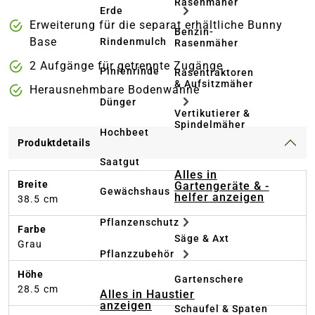
Rasenmäher
Erde
Erweiterung für die separat erhältliche Bunny
Benzin-
Base
Rindenmulch
Rasenmäher
2 Aufgänge für getrennte Zugänge
Pinienrinde
Rasentraktoren
& Aufsitzmäher
Herausnehmbare Bodenwanne
Dünger
Vertikutierer &
Spindelmäher
Hochbeet
Produktdetails
Saatgut
Alles in
Breite
Gartengeräte & -
Gewächshaus
helfer anzeigen
38.5 cm
Pflanzenschutz
Farbe
Säge & Axt
Grau
Pflanzzubehör
Höhe
Gartenschere
28.5 cm
Alles in Haustier
anzeigen
Schaufel & Spaten