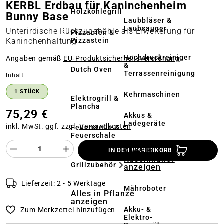
KERBL Erdbau für Kaninchenheim
Holzkohlegrill
Bunny Base
Laubbläser &
Laubsauger
Unterirdische Rückzugshöhle als Erweiterung für
Pizzaofen &
Pizzastein
Kaninchenhaltung
Hochdruckreiniger
Angaben gemäß
EU‑Produktsicherheitsverordnung
&
Dutch Oven
Terrassenreinigung
auswählen
Inhalt
1 STÜCK
Kehrmaschinen
Elektrogrill &
Plancha
75,29 €
Akkus &
Ladegeräte
inkl. MwSt. ggf. zzgl.
Versandkosten
Feuerstelle &
Feuerschale
Produkt Anzahl des Produktes "%product%
Alles in
IN DEN WARENKORB
Rasenmäher
Grillzubehör
anzeigen
Lieferzeit: 2 - 5 Werktage
Mähroboter
Alles in Pflanze
anzeigen
Akku- &
Zum Merkzettel hinzufügen
Elektro-