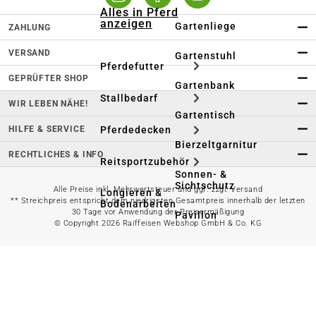
Alles in Pferd
anzeigen
Gartenliege
ZAHLUNG
VERSAND
Gartenstuhl
Pferdefutter
GEPRÜFTER SHOP
Gartenbank
Stallbedarf
WIR LEBEN NÄHE!
Gartentisch
HILFE & SERVICE
Pferdedecken
Bierzeltgarnitur
RECHTLICHES & INFO
Reitsportzubehör
Sonnen- &
Sichtschutz
Alle Preise inkl. Mehrwertsteuer und ggf. zzgl. Versand
Longieren &
** Streichpreis entspricht dem niedrigsten Gesamtpreis innerhalb der letzten
Bodenarbeiten
30 Tage vor Anwendung der Preisermäßigung
Pavillon
© Copyright 2026 Raiffeisen Webshop GmbH & Co. KG
Wellness &
Regeneration
Campingmöbel
Gartenmöbelzubehör
Pferdepflege
Gartendekoration & -
Reitbekleidung
beleuchtung