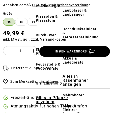
Angaben gemäß
EU‑Produktsicherheitsverordnung
Holzkohlegrill
Laubbläser &
auswählen
Größe
Laubsauger
Pizzaofen &
Pizzastein
46
48
54
Hochdruckreiniger
49,99 €
&
Dutch Oven
Terrassenreinigung
inkl. MwSt. ggf. zzgl.
Versandkosten
Kehrmaschinen
Produkt Anzahl des Produktes "%product%
Elektrogrill &
IN DEN WARENKORB
Plancha
Akkus &
Ladegeräte
Feuerstelle &
Lieferzeit: 2 - 5 Werktage
Feuerschale
Alles in
Rasenmäher
Zum Merkzettel hinzufügen
Grillzubehör
anzeigen
Mähroboter
Freizeit-Shorts
Alles in Pflanze
anzeigen
Akku- &
Atmungsaktiv für hohen Tragekomfort
Elektro-