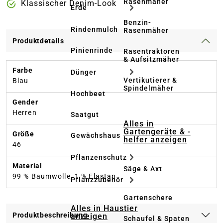
Rasenmäher
Klassischer Denim-Look
Erde
Benzin-
Rindenmulch
Rasenmäher
Produktdetails
Pinienrinde
Rasentraktoren
& Aufsitzmäher
Farbe
Dünger
Vertikutierer &
Blau
Spindelmäher
Hochbeet
Gender
Herren
Saatgut
Alles in
Gartengeräte & -
Größe
Gewächshaus
helfer anzeigen
46
Pflanzenschutz
Material
Säge & Axt
99 % Baumwolle, 1 % Elastan
Pflanzzubehör
Gartenschere
Alles in Haustier
Produktbeschreibung
anzeigen
Schaufel & Spaten