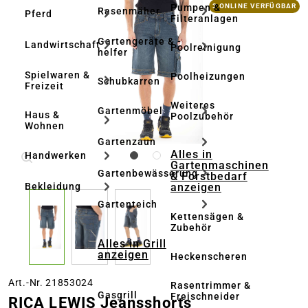
Bildergalerie überspringen
Pumpen &
3 ONLINE VERFÜGBAR
Rasenmäher
Pferd
Filteranlagen
Gartengeräte & -
Landwirtschaft
Poolreinigung
helfer
Spielwaren &
Poolheizungen
Schubkarren
Freizeit
Weiteres
Gartenmöbel
Haus &
Poolzubehör
Wohnen
Gartenzaun
Alles in
Handwerken
Gartenmaschinen
Gartenbewässerung
& Forstbedarf
anzeigen
Bekleidung
Gartenteich
Kettensägen &
Zubehör
Alles in Grill
anzeigen
Heckenscheren
Art.-Nr. 21853024
Rasentrimmer &
Gasgrill
Freischneider
RICA LEWIS Jeansshorts