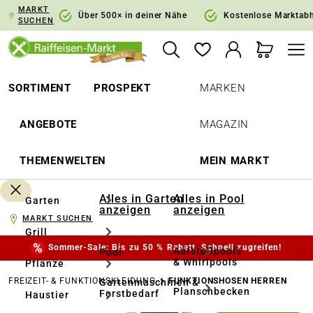
MARKT
springen
Zur Hauptnavigation springen
Über 500× in deiner Nähe
Kostenlose Marktab
SUCHEN
SORTIMENT
PROSPEKT
MARKEN
ANGEBOTE
MAGAZIN
THEMENWELTEN
MEIN MARKT
Alles in Garten
Alles in Pool
Garten
anzeigen
anzeigen
MARKT SUCHEN
Grill
Sommer-Sale: Bis zu 50 % Rabatt. Schnell zugreifen!
Aufstellpools
Pool
& Whirlpools
Pflanze
FREIZEIT- & FUNKTIONSKLEIDUNG
FUNKTIONSHOSEN HERREN
Gartenmaschinen &
Planschbecken
Forstbedarf
Haustier