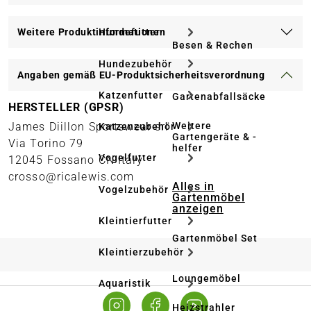
Weitere Produktinformationen
Hundefutter
Besen & Rechen
Hundezubehör
Angaben gemäß EU-Produktsicherheitsverordnung
Katzenfutter
Gartenabfallsäcke
HERSTELLER (GPSR)
Weitere
James Diillon Sportswear srl
Katzenzubehör
Gartengeräte & -
Via Torino 79
helfer
Vogelfutter
12045 Fossano CN Italy
crosso@ricalewis.com
Alles in
Vogelzubehör
Gartenmöbel
anzeigen
Kleintierfutter
Gartenmöbel Set
Kleintierzubehör
Loungemöbel
Aquaristik
Heizstrahler