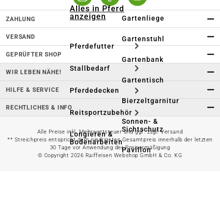
Alles in Pferd
anzeigen
Gartenliege
ZAHLUNG
VERSAND
Gartenstuhl
Pferdefutter
GEPRÜFTER SHOP
Gartenbank
Stallbedarf
WIR LEBEN NÄHE!
Gartentisch
HILFE & SERVICE
Pferdedecken
Bierzeltgarnitur
RECHTLICHES & INFO
Reitsportzubehör
Sonnen- &
Sichtschutz
Alle Preise inkl. Mehrwertsteuer und ggf. zzgl. Versand
Longieren &
** Streichpreis entspricht dem niedrigsten Gesamtpreis innerhalb der letzten
Bodenarbeiten
30 Tage vor Anwendung der Preisermäßigung
Pavillon
© Copyright 2026 Raiffeisen Webshop GmbH & Co. KG
Wellness &
Regeneration
Campingmöbel
Gartenmöbelzubehör
Pferdepflege
Gartendekoration & -
Reitbekleidung
beleuchtung