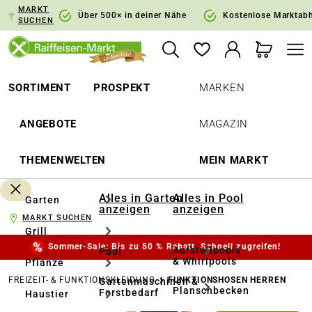
MARKT
springen
Zur Hauptnavigation springen
Über 500× in deiner Nähe
Kostenlose Marktab
SUCHEN
SORTIMENT
PROSPEKT
MARKEN
ANGEBOTE
MAGAZIN
THEMENWELTEN
MEIN MARKT
Alles in Garten
Alles in Pool
Garten
anzeigen
anzeigen
MARKT SUCHEN
Grill
Sommer-Sale: Bis zu 50 % Rabatt. Schnell zugreifen!
Aufstellpools
Pool
& Whirlpools
Pflanze
FREIZEIT- & FUNKTIONSKLEIDUNG
FUNKTIONSHOSEN HERREN
Gartenmaschinen &
Planschbecken
Forstbedarf
Haustier