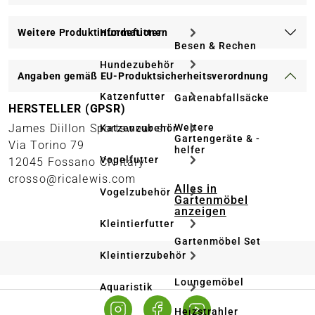
Weitere Produktinformationen
Hundefutter
Besen & Rechen
Hundezubehör
Angaben gemäß EU-Produktsicherheitsverordnung
Katzenfutter
Gartenabfallsäcke
HERSTELLER (GPSR)
Weitere
James Diillon Sportswear srl
Katzenzubehör
Gartengeräte & -
Via Torino 79
helfer
Vogelfutter
12045 Fossano CN Italy
crosso@ricalewis.com
Alles in
Vogelzubehör
Gartenmöbel
anzeigen
Kleintierfutter
Gartenmöbel Set
Kleintierzubehör
Loungemöbel
Aquaristik
Heizstrahler