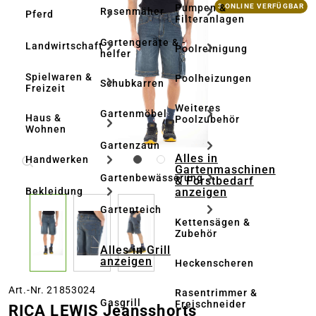
Bildergalerie überspringen
Pumpen &
3 ONLINE VERFÜGBAR
Rasenmäher
Pferd
Filteranlagen
Gartengeräte & -
Landwirtschaft
Poolreinigung
helfer
Spielwaren &
Poolheizungen
Schubkarren
Freizeit
Weiteres
Gartenmöbel
Haus &
Poolzubehör
Wohnen
Gartenzaun
Alles in
Handwerken
Gartenmaschinen
Gartenbewässerung
& Forstbedarf
anzeigen
Bekleidung
Gartenteich
Kettensägen &
Zubehör
Alles in Grill
anzeigen
Heckenscheren
Art.-Nr. 21853024
Rasentrimmer &
Gasgrill
Freischneider
RICA LEWIS Jeansshorts