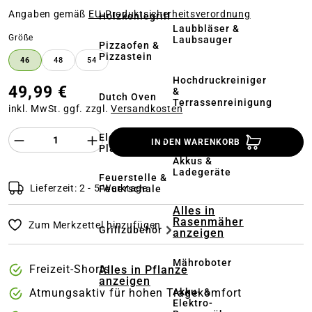
Angaben gemäß
EU‑Produktsicherheitsverordnung
Holzkohlegrill
Laubbläser &
auswählen
Größe
Laubsauger
Pizzaofen &
Pizzastein
46
48
54
Hochdruckreiniger
49,99 €
&
Dutch Oven
Terrassenreinigung
inkl. MwSt. ggf. zzgl.
Versandkosten
Kehrmaschinen
Produkt Anzahl des Produktes "%product%
Elektrogrill &
IN DEN WARENKORB
Plancha
Akkus &
Ladegeräte
Feuerstelle &
Lieferzeit: 2 - 5 Werktage
Feuerschale
Alles in
Rasenmäher
Zum Merkzettel hinzufügen
Grillzubehör
anzeigen
Mähroboter
Freizeit-Shorts
Alles in Pflanze
anzeigen
Akku- &
Atmungsaktiv für hohen Tragekomfort
Elektro-