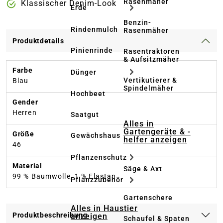
Rasenmäher
Klassischer Denim-Look
Erde
Benzin-
Rindenmulch
Rasenmäher
Produktdetails
Pinienrinde
Rasentraktoren
& Aufsitzmäher
Farbe
Dünger
Vertikutierer &
Blau
Spindelmäher
Hochbeet
Gender
Herren
Saatgut
Alles in
Gartengeräte & -
Größe
Gewächshaus
helfer anzeigen
46
Pflanzenschutz
Material
Säge & Axt
99 % Baumwolle, 1 % Elastan
Pflanzzubehör
Gartenschere
Alles in Haustier
Produktbeschreibung
anzeigen
Schaufel & Spaten