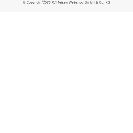
Hygiene
© Copyright 2026 Raiffeisen Webshop GmbH & Co. KG
Bewässerungszubehör
Alles in
Wasserpumpe
Spielwaren &
Freizeit
Bewässerungssystem
anzeigen
Spielzeug
Alles in
Gartenteich
anzeigen
Spielhäuser
Teichfischfutter
Wasserspielzeug
Teichpflege
Kinderfahrzeuge
Teichzubehör
Ballsport
Tretroller &
Alles in
Inlineskates
Grillzubehör
anzeigen
Sandkästen