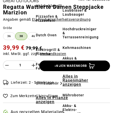
Holzkohlegrill
Regatta Wattierte Damen Steppjacke
Laubbläser &
Marizion
Laubsauger
Pizzaofen &
Angaben gemäß
EU‑Produktsicherheitsverordnung
Pizzastein
auswählen
Größe
Hochdruckreiniger
&
Dutch Oven
36
38
46
Terrassenreinigung
39,99 €
79,99 €
Kehrmaschinen
Elektrogrill &
Plancha
inkl. MwSt. ggf. zzgl.
Versandkosten
Akkus &
Ladegeräte
Produkt Anzahl des Produktes "%product%
Feuerstelle &
IN DEN WARENKORB
Feuerschale
Alles in
Rasenmäher
Lieferzeit: 2 - 5 Werktage
Grillzubehör
anzeigen
Mähroboter
Zum Merkzettel hinzufügen
Alles in Pflanze
anzeigen
Akku- &
Elektro-
Aus recycelten Materialien