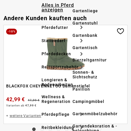
Alles in Pferd
anzeigen
Gartenliege
Produktgalerie überspringen
Andere Kunden kauften auch
Gartenstuhl
Pferdefutter
-10%
Gartenbank
Stallbedarf
Gartentisch
Pferdedecken
Bierzeltgarnitur
Reitsportzubehör
Sonnen- &
Sichtschutz
Longieren &
Bodenarbeiten
BLACKFOX CHEYENNETOO Damenstiefel
Pavillon
Wellness &
42,99 €
47,99 €
Regeneration
Campingmöbel
Varianten ab
47,99 €
Gartenmöbelzubehör
Pferdepflege
+
weitere Varianten
Gartendekoration & -
Reitbekleidung
beleuchtung