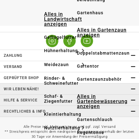
Gartenhaus
Alles in
Landwirtschaft
anzeigen
Alles in Gartenzaun
anzeigen
Geflügelfutter
Hühnerhaltung
Doppelstabmattenzaun
ZAHLUNG
Weidezaun
Gartentor
VERSAND
GEPRÜFTER SHOP
Rinder- &
Gartenzaunzubehör
Schweinefutter
WIR LEBEN NÄHE!
Alles in
Schaf- &
HILFE & SERVICE
Gartenbewässerung
Ziegenfutter
anzeigen
RECHTLICHES & INFO
Kleintierhaltung
Gartenschlauch
Alle Preise inkl. Mehrwertsteuer und ggf. zzgl. Versand
Nutztierhaltung
** Streichpreis entspricht dem niedrigsten Gesamtpreis innerhalb der letzten
Regentonne
30 Tage vor Anwendung der Preisermäßigung