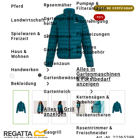
Pumpen &
Rasenmäher
Pferd
Bildergalerie überspringen
Filteranlagen
1 ONLINE VERFÜGBAR
-50%
Gartengeräte & -
Landwirtschaft
Poolreinigung
helfer
Spielwaren &
Poolheizungen
Schubkarren
Freizeit
Weiteres
Gartenmöbel
Haus &
Poolzubehör
Wohnen
Gartenzaun
Alles in
Handwerken
Gartenmaschinen
Gartenbewässerung
& Forstbedarf
anzeigen
Bekleidung
Gartenteich
Kettensägen &
Zubehör
Alles in Grill
anzeigen
Heckenscheren
Rasentrimmer &
Gasgrill
Freischneider
Art.-Nr. 22365398