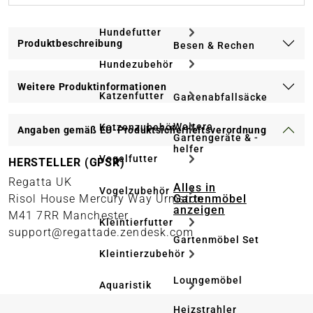
Hundefutter
Produktbeschreibung
Besen & Rechen
Hundezubehör
Weitere Produktinformationen
Katzenfutter
Gartenabfallsäcke
Weitere
Katzenzubehör
Angaben gemäß EU-Produktsicherheitsverordnung
Gartengeräte & -
helfer
Vogelfutter
HERSTELLER (GPSR)
Regatta UK
Alles in
Vogelzubehör
Gartenmöbel
Risol House Mercury Way Urmston
anzeigen
M41 7RR Manchester
Kleintierfutter
support@regattade.zendesk.com
Gartenmöbel Set
Kleintierzubehör
Loungemöbel
Aquaristik
Heizstrahler