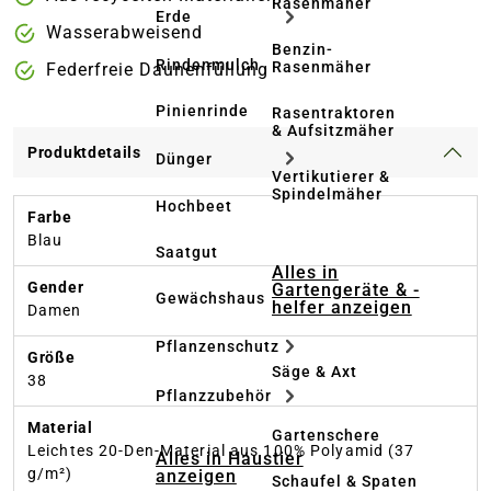
Rasenmäher
Erde
Wasserabweisend
Benzin-
Rindenmulch
Rasenmäher
Federfreie Daunenfüllung
Pinienrinde
Rasentraktoren
& Aufsitzmäher
Produktdetails
Dünger
Vertikutierer &
Spindelmäher
Hochbeet
Farbe
Blau
Saatgut
Alles in
Gender
Gartengeräte & -
Gewächshaus
helfer anzeigen
Damen
Pflanzenschutz
Größe
Säge & Axt
38
Pflanzzubehör
Material
Gartenschere
Leichtes 20-Den-Material aus 100% Polyamid (37
Alles in Haustier
g/m²)
anzeigen
Schaufel & Spaten