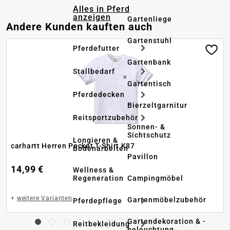
Alles in Pferd
anzeigen
Gartenliege
Produktgalerie überspringen
Andere Kunden kauften auch
Gartenstuhl
Pferdefutter
Gartenbank
Stallbedarf
Gartentisch
Pferdedecken
Bierzeltgarnitur
Reitsportzubehör
Sonnen- &
Sichtschutz
Longieren &
carhartt Herren Pocket T-Shirt K87
Bodenarbeiten
Pavillon
14,99 €
Wellness &
Regeneration
Campingmöbel
+
weitere Varianten
Gartenmöbelzubehör
Pferdepflege
Gartendekoration & -
Reitbekleidung
beleuchtung