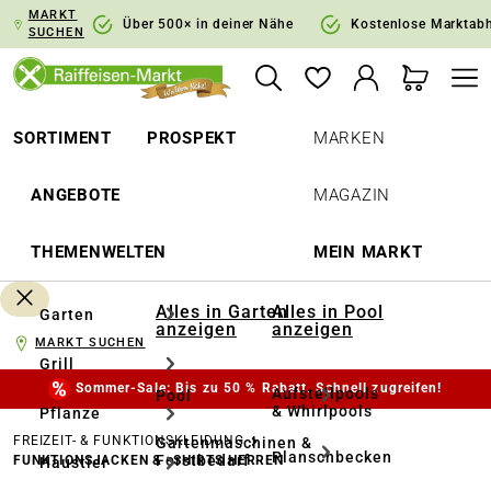
MARKT
springen
Zur Hauptnavigation springen
Über 500× in deiner Nähe
Kostenlose Marktab
SUCHEN
SORTIMENT
PROSPEKT
MARKEN
ANGEBOTE
MAGAZIN
THEMENWELTEN
MEIN MARKT
Alles in Garten
Alles in Pool
Garten
anzeigen
anzeigen
MARKT SUCHEN
Grill
Sommer-Sale: Bis zu 50 % Rabatt. Schnell zugreifen!
Aufstellpools
Pool
& Whirlpools
Pflanze
FREIZEIT- & FUNKTIONSKLEIDUNG
Gartenmaschinen &
Planschbecken
Forstbedarf
FUNKTIONSJACKEN & -SHIRTS HERREN
Haustier