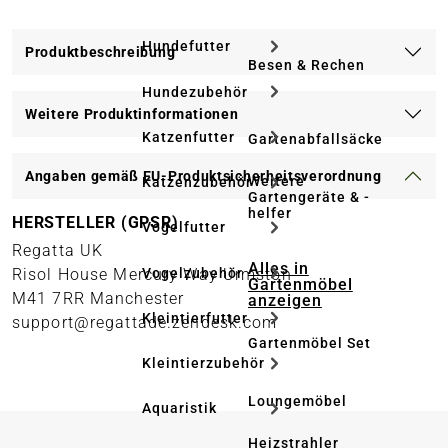
Hundefutter
Produktbeschreibung
Besen & Rechen
Hundezubehör
Weitere Produktinformationen
Katzenfutter
Gartenabfallsäcke
Angaben gemäß EU-Produktsicherheitsverordnung
Weitere
Katzenzubehör
Gartengeräte & -
helfer
HERSTELLER (GPSR)
Vogelfutter
Regatta UK
Alles in
Vogelzubehör
Risol House Mercury Way Urmston
Gartenmöbel
M41 7RR Manchester
anzeigen
Kleintierfutter
support@regattade.zendesk.com
Gartenmöbel Set
Kleintierzubehör
Loungemöbel
Aquaristik
Heizstrahler