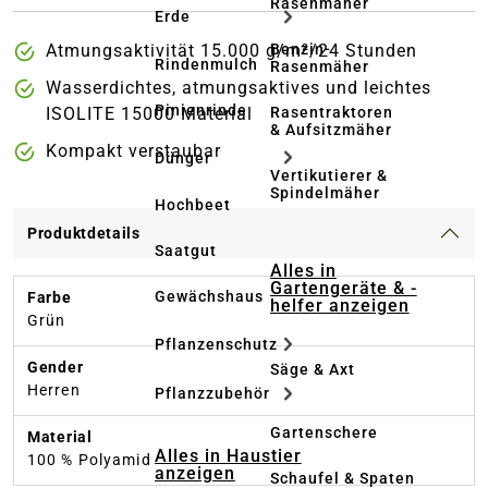
Rasenmäher
Erde
Benzin-
Atmungsaktivität 15.000 g/m²/24 Stunden
Rindenmulch
Rasenmäher
Wasserdichtes, atmungsaktives und leichtes
Pinienrinde
Rasentraktoren
ISOLITE 15000 Material
& Aufsitzmäher
Kompakt verstaubar
Dünger
Vertikutierer &
Spindelmäher
Hochbeet
Produktdetails
Saatgut
Alles in
Gartengeräte & -
Gewächshaus
Farbe
helfer anzeigen
Grün
Pflanzenschutz
Gender
Säge & Axt
Herren
Pflanzzubehör
Gartenschere
Material
Alles in Haustier
100 % Polyamid
anzeigen
Schaufel & Spaten