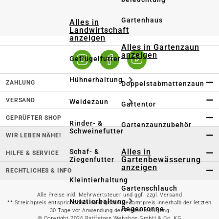
Gartenhaus
Alles in
Landwirtschaft
anzeigen
Alles in Gartenzaun
anzeigen
Geflügelfutter
Hühnerhaltung
ZAHLUNG
Doppelstabmattenzaun
VERSAND
Weidezaun
Gartentor
GEPRÜFTER SHOP
Rinder- &
Gartenzaunzubehör
Schweinefutter
WIR LEBEN NÄHE!
Alles in
Schaf- &
HILFE & SERVICE
Gartenbewässerung
Ziegenfutter
anzeigen
RECHTLICHES & INFO
Kleintierhaltung
Gartenschlauch
Alle Preise inkl. Mehrwertsteuer und ggf. zzgl. Versand
Nutztierhaltung
** Streichpreis entspricht dem niedrigsten Gesamtpreis innerhalb der letzten
Regentonne
30 Tage vor Anwendung der Preisermäßigung
© Copyright 2026 Raiffeisen Webshop GmbH & Co. KG