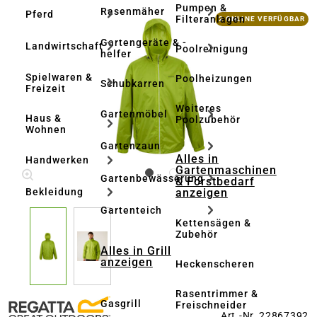
Pumpen &
Rasenmäher
Pferd
Bildergalerie überspringen
Filteranlagen
2 ONLINE VERFÜGBAR
Gartengeräte & -
Landwirtschaft
Poolreinigung
helfer
Spielwaren &
Poolheizungen
Schubkarren
Freizeit
Weiteres
Gartenmöbel
Haus &
Poolzubehör
Wohnen
Gartenzaun
Alles in
Handwerken
Gartenmaschinen
Gartenbewässerung
& Forstbedarf
anzeigen
Bekleidung
Gartenteich
Kettensägen &
Zubehör
Alles in Grill
anzeigen
Heckenscheren
Rasentrimmer &
Gasgrill
Freischneider
Art.-Nr. 22867392