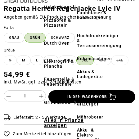
Holzkohlegrill
Regatta Herren Regenjacke Lyle IV
Laubbläser &
Angaben gemäß
EU‑Produktsicherheitsverordnung
Laubsauger
Pizzaofen &
Pizzastein
auswählen
Farbe
Hochdruckreiniger
GRAU
GRÜN
SCHWARZ
&
Dutch Oven
Terrassenreinigung
auswählen
Größe
Kehrmaschinen
S
M
L
XL
XXL
3XL
4XL
5XL
Elektrogrill &
(DIESE OPTION IST ZURZEIT NICHT VERFÜGBAR.)
(DIESE OPTION IS
(DIESE O
Plancha
Akkus &
54,99 €
Ladegeräte
Feuerstelle &
inkl. MwSt. ggf. zzgl.
Versandkosten
Feuerschale
Alles in
Produkt Anzahl des Produktes "%product%
IN DEN WARENKORB
Rasenmäher
Grillzubehör
anzeigen
Mähroboter
Lieferzeit: 2 - 5 Werktage
Alles in Pflanze
anzeigen
Akku- &
Zum Merkzettel hinzufügen
Elektro-