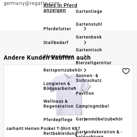
germany@regatta.com
Alles in Pferd
anzeigen
Gartenliege
Gartenstuhl
Pferdefutter
Gartenbank
Stallbedarf
Gartentisch
Produktgalerie überspringen
Pferdedecken
Andere Kunden kauften auch
Bierzeltgarnitur
Reitsportzubehör
Sonnen- &
Sichtschutz
Longieren &
Bodenarbeiten
Pavillon
Wellness &
Regeneration
Campingmöbel
Gartenmöbelzubehör
Pferdepflege
carhartt Herren Pocket T-Shirt K87
Gartendekoration & -
Reitbekleidung
beleuchtung