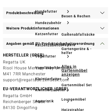
Hundefutter
Produktbeschreibung
Besen & Rechen
Hundezubehör
Weitere Produktinformationen
Katzenfutter
Gartenabfallsäcke
Angaben gemäß EU-Produktsicherheitsverordnung
Weitere
Katzenzubehör
Gartengeräte & -
helfer
HERSTELLER (GPSR)
Vogelfutter
Regatta UK
Alles in
Vogelzubehör
Risol House Mercury Way Urmston
Gartenmöbel
M41 7RR Manchester
anzeigen
Kleintierfutter
support@regattade.zendesk.com
Gartenmöbel Set
EU-VERANTWORTLICHER (GPSR)
Kleintierzubehör
Regatta GmbH
Loungemöbel
Aquaristik
Reichenberger Straße 1
84130 Dingolfing
Heizstrahler