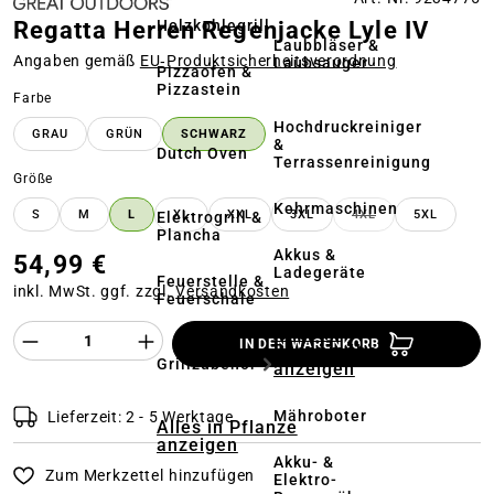
Holzkohlegrill
Regatta Herren Regenjacke Lyle IV
Laubbläser &
Angaben gemäß
EU‑Produktsicherheitsverordnung
Laubsauger
Pizzaofen &
Pizzastein
auswählen
Farbe
Hochdruckreiniger
GRAU
GRÜN
SCHWARZ
&
Dutch Oven
Terrassenreinigung
auswählen
Größe
Kehrmaschinen
S
M
L
XL
XXL
3XL
4XL
5XL
Elektrogrill &
(DIESE OPTION IS
Plancha
Akkus &
54,99 €
Ladegeräte
Feuerstelle &
inkl. MwSt. ggf. zzgl.
Versandkosten
Feuerschale
Alles in
Produkt Anzahl des Produktes "%product%
IN DEN WARENKORB
Rasenmäher
Grillzubehör
anzeigen
Mähroboter
Lieferzeit: 2 - 5 Werktage
Alles in Pflanze
anzeigen
Akku- &
Zum Merkzettel hinzufügen
Elektro-