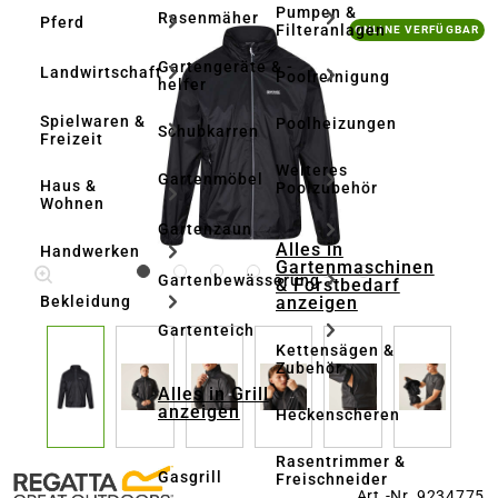
Pumpen &
Rasenmäher
Pferd
Bildergalerie überspringen
Filteranlagen
ONLINE VERFÜGBAR
Gartengeräte & -
Landwirtschaft
Poolreinigung
helfer
Spielwaren &
Poolheizungen
Schubkarren
Freizeit
Weiteres
Gartenmöbel
Haus &
Poolzubehör
Wohnen
Gartenzaun
Alles in
Handwerken
Gartenmaschinen
Gartenbewässerung
& Forstbedarf
anzeigen
Bekleidung
Gartenteich
Kettensägen &
Zubehör
Alles in Grill
anzeigen
Heckenscheren
Rasentrimmer &
Gasgrill
Freischneider
Art.-Nr. 9234775