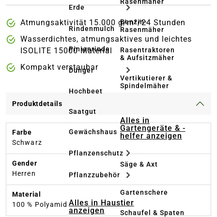
Rasenmäher
Erde
Benzin-
Atmungsaktivität 15.000 g/m²/24 Stunden
Rindenmulch
Rasenmäher
Wasserdichtes, atmungsaktives und leichtes
Pinienrinde
Rasentraktoren
ISOLITE 15000 Material
& Aufsitzmäher
Kompakt verstaubar
Dünger
Vertikutierer &
Spindelmäher
Hochbeet
Produktdetails
Saatgut
Alles in
Gartengeräte & -
Gewächshaus
Farbe
helfer anzeigen
Schwarz
Pflanzenschutz
Gender
Säge & Axt
Herren
Pflanzzubehör
Gartenschere
Material
Alles in Haustier
100 % Polyamid
anzeigen
Schaufel & Spaten