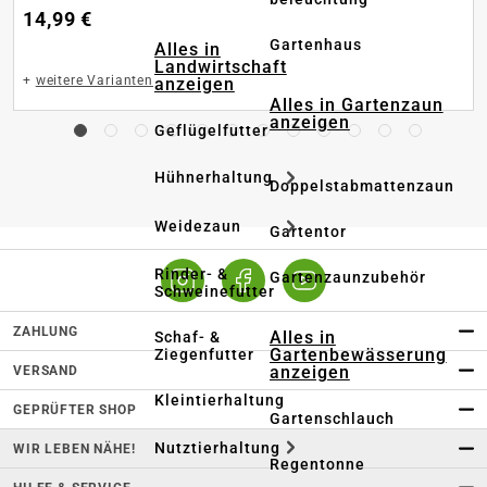
14,99 €
Gartenhaus
Alles in
Landwirtschaft
+
weitere Varianten
anzeigen
Alles in Gartenzaun
anzeigen
Geflügelfutter
Hühnerhaltung
Doppelstabmattenzaun
Weidezaun
Gartentor
Rinder- &
Gartenzaunzubehör
Schweinefutter
ZAHLUNG
Alles in
Schaf- &
Gartenbewässerung
Ziegenfutter
anzeigen
VERSAND
Kleintierhaltung
GEPRÜFTER SHOP
Gartenschlauch
Nutztierhaltung
WIR LEBEN NÄHE!
Regentonne