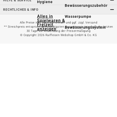
HILFE & SERVICE
Hygiene
Bewässerungszubehör
RECHTLICHES & INFO
Alles in
Wasserpumpe
Spielwaren &
Alle Preise inkl. Mehrwertsteuer und ggf. zzgl. Versand
Freizeit
** Streichpreis entspricht dem niedrigsten Gesamtpreis innerhalb der letzten
Bewässerungssystem
anzeigen
30 Tage vor Anwendung der Preisermäßigung
© Copyright 2026 Raiffeisen Webshop GmbH & Co. KG
Spielzeug
Alles in
Gartenteich
anzeigen
Spielhäuser
Teichfischfutter
Wasserspielzeug
Teichpflege
Kinderfahrzeuge
Teichzubehör
Ballsport
Tretroller &
Alles in
Inlineskates
Grillzubehör
anzeigen
Sandkästen