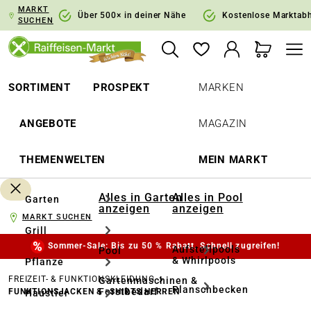
MARKT
springen
Zur Hauptnavigation springen
Über 500× in deiner Nähe
Kostenlose Marktab
SUCHEN
SORTIMENT
PROSPEKT
MARKEN
ANGEBOTE
MAGAZIN
THEMENWELTEN
MEIN MARKT
Alles in Garten
Alles in Pool
Garten
anzeigen
anzeigen
MARKT SUCHEN
Grill
Sommer-Sale: Bis zu 50 % Rabatt. Schnell zugreifen!
Aufstellpools
Pool
& Whirlpools
Pflanze
FREIZEIT- & FUNKTIONSKLEIDUNG
Gartenmaschinen &
Planschbecken
Forstbedarf
FUNKTIONSJACKEN & -SHIRTS HERREN
Haustier