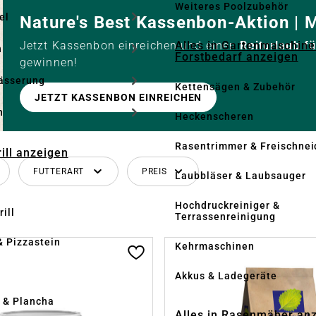
Weiteres Poolzubehör
el
Nature's Best Kassenbon-Aktion |
Alles in Gartenmaschine
Jetzt Kassenbon einreichen und einen
Reiturlaub f
n
Forstbedarf anzeigen
gewinnen!
ässerung
Kettensägen & Zubehör
JETZT KASSENBON EINREICHEN
h
Heckenscheren
Rasentrimmer & Freischnei
rill anzeigen
FUTTERART
PREIS
Laubbläser & Laubsauger
Hochdruckreiniger &
ill
Terrassenreinigung
& Pizzastein
Kehrmaschinen
n
Akkus & Ladegeräte
l & Plancha
Alles in Rasenmäher an