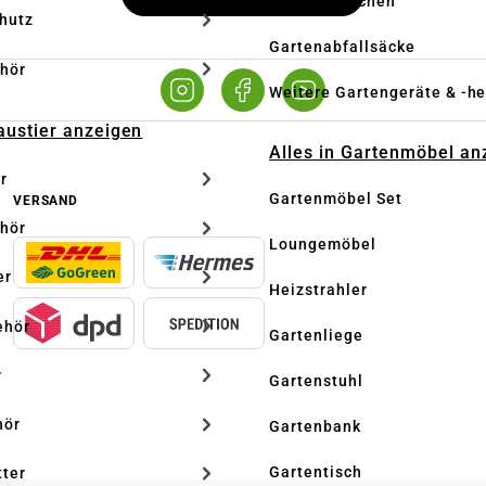
Besen & Rechen
hutz
Gartenabfallsäcke
hör
Weitere Gartengeräte & -he
Haustier anzeigen
Alles in Gartenmöbel an
r
Gartenmöbel Set
VERSAND
hör
Loungemöbel
er
Heizstrahler
ehör
Gartenliege
r
Gartenstuhl
hör
Gartenbank
Gartentisch
tter