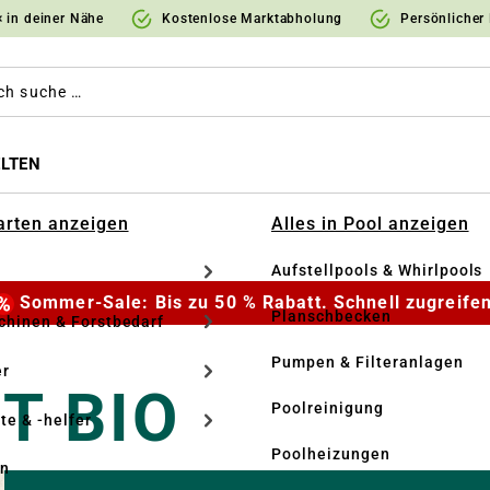
 in deiner Nähe
Kostenlose Marktabholung
Persönlicher
LTEN
Garten anzeigen
Alles in Pool anzeigen
Aufstellpools & Whirlpools
Sommer-Sale: Bis zu 50 % Rabatt. Schnell zugreifen
Planschbecken
hinen & Forstbedarf
O
Pumpen & Filteranlagen
r
T BIO
Poolreinigung
te & -helfer
Poolheizungen
en