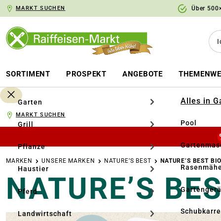
MARKT SUCHEN
Über 500×
springen
Zur Hauptnavigation springen
SORTIMENT
PROSPEKT
ANGEBOTE
THEMENWE
Alles in 
Garten
MARKT SUCHEN
Pool
Grill
Gartenmasc
Pflanze
MARKEN
UNSERE MARKEN
NATURE’S BEST
NATURE’S BEST BI
Rasenmähe
Haustier
NATURE’S BES
Gartengerä
Pferd
Schubkarr
Landwirtschaft