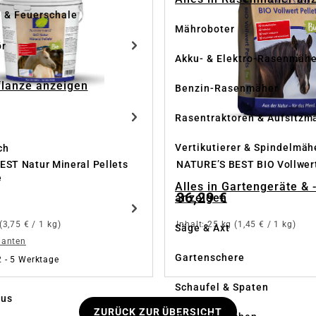
e & Feuerschale
Mähroboter
ör
Akku- & Elektro-Rasenmähe
Pflanze anzeigen
Benzin-Rasenmäher
Rasentraktoren & Aufsitzm
Vertikutierer & Spindelmäh
ch
EST Natur Mineral Pellets
NATURE’S BEST BIO Vollwert
e
Alles in Gartengeräte & 
36,29 €
anzeigen
(3,75 € / 1 kg)
Inhalt:
25 kg
(1,45 € / 1 kg)
Säge & Axt
ianten
Gartenschere
 2 - 5 Werktage
Schaufel & Spaten
us
ZURÜCK ZUR ÜBERSICHT