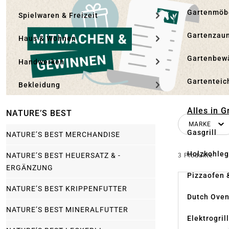
Gartenmöb
Spielwaren & Freizeit
Gartenzau
Haus & Wohnen
Gartenbew
Handwerken
Gartenteic
Bekleidung
Alles in G
NATURE’S BEST
MARKE
Gasgrill
NATURE’S BEST MERCHANDISE
Holzkohlegr
NATURE’S BEST HEUERSATZ & -
3 Produkte
ERGÄNZUNG
Pizzaofen 
NATURE’S BEST KRIPPENFUTTER
Dutch Ove
NATURE’S BEST MINERALFUTTER
Elektrogril