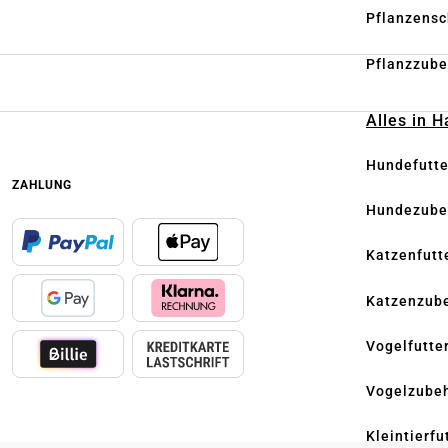
Pflanzensc
Pflanzzube
Alles in 
Hundefutte
ZAHLUNG
Hundezube
Katzenfutt
Katzenzub
Vogelfutte
Vogelzube
Kleintierfu