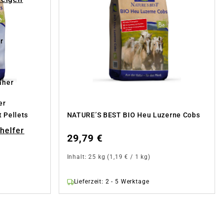
r
äher
er
 Pellets
NATURE’S BEST BIO Heu Luzerne Cobs
-helfer
29,79 €
Inhalt:
25 kg
(1,19 € / 1 kg)
Lieferzeit: 2 - 5 Werktage