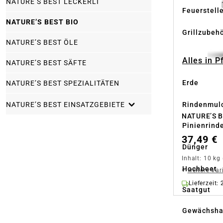
NATURE’S BEST LECKERLI
Feuerstell
NATURE’S BEST BIO
Grillzubeh
NATURE’S BEST ÖLE
Alles in 
NATURE’S BEST SÄFTE
Erde
NATURE’S BEST SPEZIALITÄTEN
Rindenmul
NATURE’S BEST EINSATZGEBIETE
NATURE’S B
Pinienrind
37,49 €
Dünger
Inhalt:
10 kg
Hochbeet
+
weitere Var
Lieferzeit:
Saatgut
Gewächsha