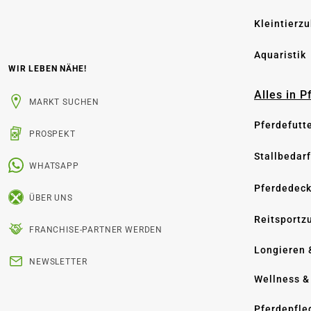
Kleintierz
Aquaristik
WIR LEBEN NÄHE!
Alles in 
MARKT SUCHEN
Pferdefutt
PROSPEKT
Stallbedarf
WHATSAPP
Pferdedec
ÜBER UNS
Reitsportz
FRANCHISE-PARTNER WERDEN
Longieren 
NEWSLETTER
Wellness &
Pferdepfle