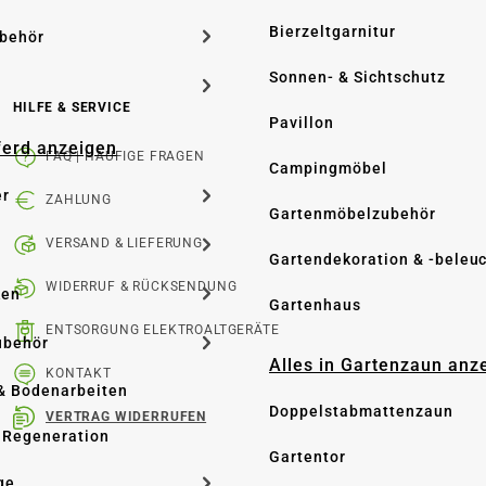
Bierzeltgarnitur
ubehör
Sonnen- & Sichtschutz
HILFE & SERVICE
Pavillon
Pferd anzeigen
FAQ | HÄUFIGE FRAGEN
Campingmöbel
er
ZAHLUNG
Gartenmöbelzubehör
VERSAND & LIEFERUNG
Gartendekoration & -beleu
WIDERRUF & RÜCKSENDUNG
ken
Gartenhaus
ENTSORGUNG ELEKTROALTGERÄTE
ubehör
Alles in Gartenzaun anz
KONTAKT
& Bodenarbeiten
Doppelstabmattenzaun
VERTRAG WIDERRUFEN
 Regeneration
Gartentor
ge