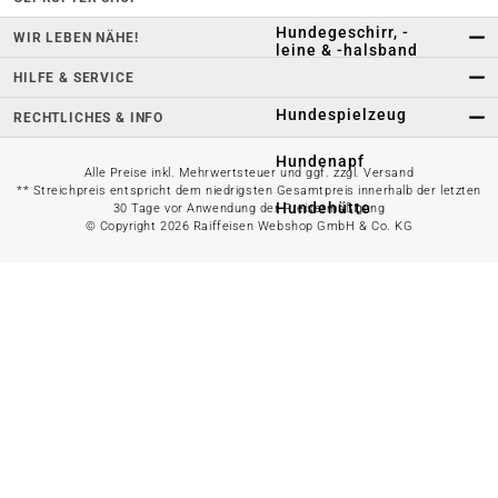
Hundegeschirr, -
WIR LEBEN NÄHE!
leine & -halsband
HILFE & SERVICE
Hundespielzeug
RECHTLICHES & INFO
Hundenapf
Alle Preise inkl. Mehrwertsteuer und ggf. zzgl. Versand
** Streichpreis entspricht dem niedrigsten Gesamtpreis innerhalb der letzten
Hundehütte
30 Tage vor Anwendung der Preisermäßigung
© Copyright 2026 Raiffeisen Webshop GmbH & Co. KG
Hundetransport
Hundepflege
Alles in Katzenfutter
anzeigen
Katzen-Nassfutter