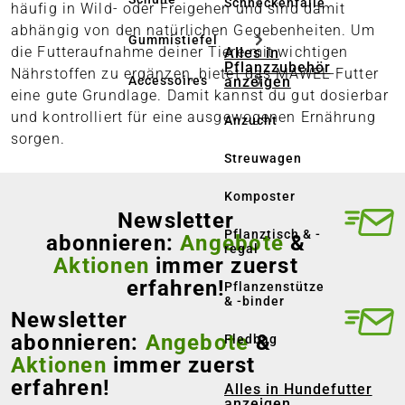
Schneckenfalle
häufig in Wild- oder Freigehen und sind damit
abhängig von den natürlichen Gegebenheiten. Um
Gummistiefel
die Futteraufnahme deiner Tiere mit wichtigen
Alles in
Pflanzzubehör
Nährstoffen zu ergänzen, bietet das MAWEL-Futter
anzeigen
Accessoires
eine gute Grundlage. Damit kannst du gut dosierbar
und kontrolliert für eine ausgewogenen Ernährung
Anzucht
sorgen.
Streuwagen
Komposter
Newsletter
Pflanztisch & -
abonnieren:
Angebote
&
regal
Aktionen
immer zuerst
erfahren!
Pflanzenstütze
& -binder
Newsletter
abonnieren:
Angebote
&
Fledbag
Aktionen
immer zuerst
erfahren!
Alles in Hundefutter
anzeigen