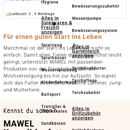
Hygiene
Bewässerungszubehör
Lieferzeit: 2 - 5 Werktage
Alles in
Wasserpumpe
Spielwaren &
Freizeit
Bewässerungssystem
anzeigen
Für einen guten Start ins Leben
Spielzeug
Alles in
Manchmal ist der Start ins Leben gar nicht so
Gartenteich
einfach. Damit allen Tieren dieser möglichst leicht
anzeigen
Spielhäuser
gelingt, unterstützt MAWEL mit passenden
Teichfischfutter
Produkten von der Trächtigkeit über die
Wasserspielzeug
Milchversorgung bis hin zur Aufzucht. So eignet
Teichpflege
Kinderfahrzeuge
sich das Futter besonders für deine Lämmer, Jung-
und Muttertiere.
Teichzubehör
Ballsport
Tretroller &
Alles in
Kennst du schon?
Inlineskates
Grillzubehör
anzeigen
MAWEL
Sandkästen