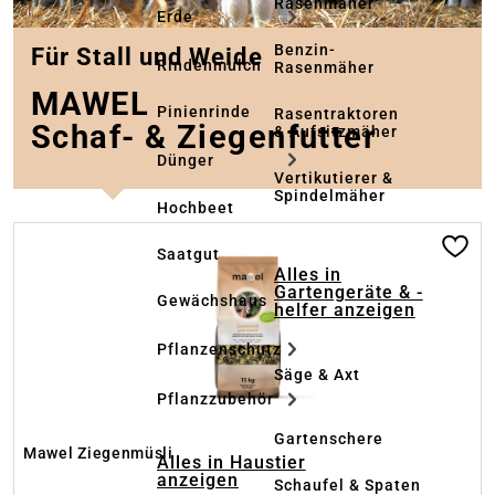
Rasenmäher
Erde
Benzin-
Für Stall und Weide
Rindenmulch
Rasenmäher
MAWEL
Pinienrinde
Rasentraktoren
Schaf- & Ziegenfutter
& Aufsitzmäher
Dünger
Vertikutierer &
Spindelmäher
Hochbeet
Produktgalerie überspringen
Saatgut
Alles in
Gartengeräte & -
Gewächshaus
helfer anzeigen
Pflanzenschutz
Säge & Axt
Pflanzzubehör
Gartenschere
Mawel Ziegenmüsli
Alles in Haustier
anzeigen
Schaufel & Spaten