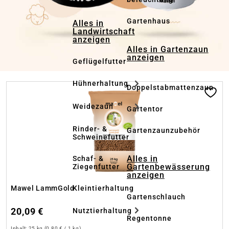
Gartenhaus
Alles in
Landwirtschaft
anzeigen
Alles in Gartenzaun
anzeigen
Geflügelfutter
Hühnerhaltung
Produktgalerie überspringen
Doppelstabmattenzaun
Weidezaun
Gartentor
Rinder- &
Gartenzaunzubehör
Schweinefutter
Alles in
Schaf- &
Gartenbewässerung
Ziegenfutter
anzeigen
Kleintierhaltung
Mawel LammGold
Gartenschlauch
20,09 €
Nutztierhaltung
Regentonne
Inhalt:
25 kg
(0,80 € / 1 kg)