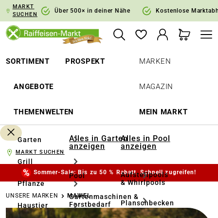
MARKT
springen
Zur Hauptnavigation springen
Über 500× in deiner Nähe
Kostenlose Marktab
SUCHEN
SORTIMENT
PROSPEKT
MARKEN
ANGEBOTE
MAGAZIN
THEMENWELTEN
MEIN MARKT
Alles in Garten
Alles in Pool
Garten
anzeigen
anzeigen
MARKT SUCHEN
Grill
Sommer-Sale: Bis zu 50 % Rabatt. Schnell zugreifen!
Aufstellpools
Pool
& Whirlpools
Pflanze
UNSERE MARKEN
MAWEL
Gartenmaschinen &
Planschbecken
Forstbedarf
Haustier