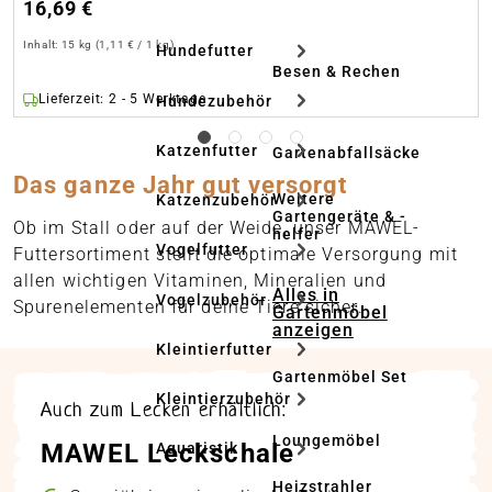
16,69 €
Inhalt:
15 kg
(1,11 € / 1 kg)
Hundefutter
Besen & Rechen
Lieferzeit: 2 - 5 Werktage
Hundezubehör
Katzenfutter
Gartenabfallsäcke
Das ganze Jahr gut versorgt
Weitere
Katzenzubehör
Gartengeräte & -
Ob im Stall oder auf der Weide, unser MAWEL-
helfer
Vogelfutter
Futtersortiment stellt die optimale Versorgung mit
allen wichtigen Vitaminen, Mineralien und
Alles in
Vogelzubehör
Spurenelementen für deine Tiere sicher.
Gartenmöbel
anzeigen
Kleintierfutter
Gartenmöbel Set
Kleintierzubehör
Auch zum Lecken erhältlich:
Loungemöbel
MAWEL Leckschale
Aquaristik
Heizstrahler