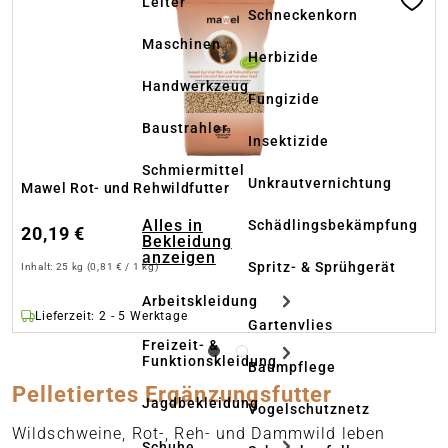
Leiter
Schneckenkorn
Maschinen
Herbizide
Handwerkzeug
Fungizide
Baustrahler
Insektizide
Schmiermittel
Unkrautvernichtung
Mawel Rot- und Rehwildfutter
Alles in
Schädlingsbekämpfung
20,19 €
Bekleidung
anzeigen
Spritz- & Sprühgerät
Inhalt:
25 kg
(0,81 € / 1 kg)
Arbeitskleidung
Lieferzeit: 2 - 5 Werktage
Gartenvlies
Freizeit- &
Funktionskleidung
Baumpflege
Pelletiertes Ergänzungsfutter
Jagdbekleidung
Vogelschutznetz
Wildschweine, Rot-, Reh- und Dammwild leben
Schuhe