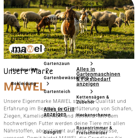
Pumpen &
Rasenmäher
Pferd
Filteranlagen
Gartengeräte & -
Landwirtschaft
Poolreinigung
helfer
Spielwaren &
Poolheizungen
Schubkarren
Freizeit
Weiteres
Gartenmöbel
Haus &
Poolzubehör
Wohnen
Gartenzaun
Unsere Marke
Alles in
Handwerken
Gartenmaschinen
Gartenbewässerung
& Forstbedarf
MAWEL
anzeigen
Bekleidung
Gartenteich
Kettensägen &
Unsere Eigenmarke MAWEL steht für Qualität und
Zubehör
Erfahrung im Bereich der Tierfütterung von Schafen,
Alles in Grill
anzeigen
Heckenscheren
Ziegen, Kameliden, Rot- und Rehwild. Mit dem
hochwertigen Futter werden deine Tiere mit allen
Rasentrimmer &
Nährstoffen, abgestimmt auf ihre Bedürfnisse,
Gasgrill
Freischneider