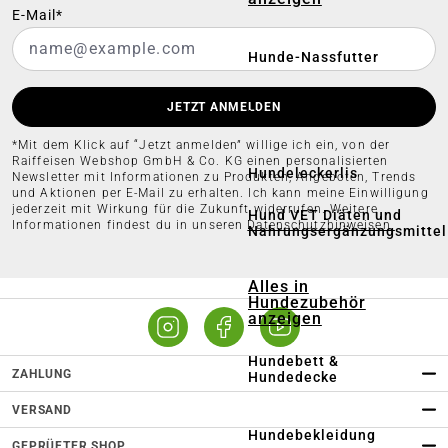
E-Mail*
Hunde-Nassfutter
JETZT ANMELDEN
Hunde-Trockenfutter
*Mit dem Klick auf “Jetzt anmelden” willige ich ein, von der
Raiffeisen Webshop GmbH & Co. KG einen personalisierten
Hundeleckerlis
Newsletter mit Informationen zu Produkten, Angeboten, Trends
und Aktionen per E-Mail zu erhalten. Ich kann meine Einwilligung
jederzeit mit Wirkung für die Zukunft widerrufen. Weitere
Hund VET Diäten und
Informationen findest du in unseren
Datenschutzhinweisen.
Nahrungsergänzungsmittel
Alles in
Hundezubehör
anzeigen
Hundebett &
ZAHLUNG
Hundedecke
VERSAND
Hundebekleidung
GEPRÜFTER SHOP