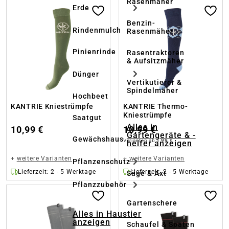
Rasenmäher
Erde
Benzin-
Rindenmulch
Rasenmäher
Pinienrinde
Rasentraktoren
& Aufsitzmäher
Dünger
Vertikutierer &
Spindelmäher
Hochbeet
KANTRIE Kniestrümpfe
KANTRIE Thermo-
Kniestrümpfe
Saatgut
Alles in
10,99 €
10,99 €
Gartengeräte & -
Gewächshaus
Varianten ab
1,99 €
helfer anzeigen
+
weitere Varianten
+
weitere Varianten
Pflanzenschutz
Lieferzeit: 2 - 5 Werktage
Lieferzeit: 2 - 5 Werktage
Säge & Axt
Pflanzzubehör
Gartenschere
Alles in Haustier
anzeigen
Schaufel & Spaten