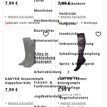
Leiter
7,99 €
7,99 €
Schneckenkorn
Maschinen
Herbizide
+
weitere Varianten
+
weitere Varianten
Handwerkzeug
Aktuell nicht lieferbar
Lieferzeit: 2 - 5 Werktage
Fungizide
Baustrahler
Insektizide
Schmiermittel
Unkrautvernichtung
Alles in
Schädlingsbekämpfung
Bekleidung
anzeigen
Spritz- & Sprühgerät
Arbeitskleidung
Gartenvlies
KANTRIE Kniestrümpfe
KANTRIE Thermo-
Freizeit- &
Happyfeet Kids
Kniestrümpfe
Funktionskleidung
Baumpflege
7,99 €
2,99 €
Varianten ab
1,99 €
Jagdbekleidung
Vogelschutznetz
+
weitere Varianten
+
weitere Varianten
Schuhe