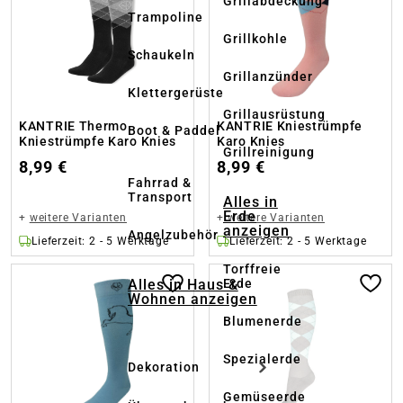
Grillabdeckung
Trampoline
Grillkohle
Schaukeln
Grillanzünder
Klettergerüste
Grillausrüstung
KANTRIE Thermo
KANTRIE Kniestrümpfe
Boot & Paddel
Kniestrümpfe Karo Knies
Karo Knies
Grillreinigung
8,99 €
8,99 €
Fahrrad &
Transport
Alles in
Erde
+
weitere Varianten
+
weitere Varianten
anzeigen
Angelzubehör
Lieferzeit: 2 - 5 Werktage
Lieferzeit: 2 - 5 Werktage
Torffreie
Alles in Haus &
Erde
Wohnen anzeigen
Blumenerde
Spezialerde
Dekoration
Gemüseerde