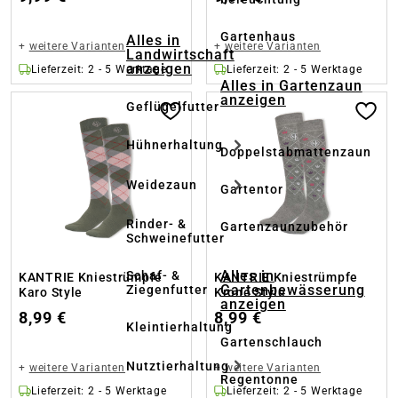
Gartenhaus
Alles in
+
weitere Varianten
+
weitere Varianten
Landwirtschaft
anzeigen
Lieferzeit: 2 - 5 Werktage
Lieferzeit: 2 - 5 Werktage
Alles in Gartenzaun
anzeigen
Geflügelfutter
Hühnerhaltung
Doppelstabmattenzaun
Weidezaun
Gartentor
Rinder- &
Gartenzaunzubehör
Schweinefutter
Alles in
Schaf- &
KANTRIE Kniestrümpfe
KANTRIE Kniestrümpfe
Gartenbewässerung
Ziegenfutter
Karo Style
Krone Style
anzeigen
8,99 €
8,99 €
Kleintierhaltung
Gartenschlauch
Nutztierhaltung
+
weitere Varianten
+
weitere Varianten
Regentonne
Lieferzeit: 2 - 5 Werktage
Lieferzeit: 2 - 5 Werktage