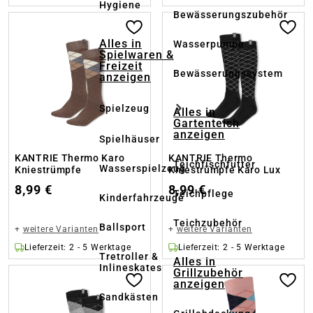
Hygiene
Bewässerungszubehör
Alles in
Wasserpumpe
Spielwaren &
Freizeit
Bewässerungssystem
anzeigen
Spielzeug
Alles in
Gartenteich
anzeigen
Spielhäuser
KANTRIE Thermo Karo
KANTRIE Thermo
Teichfischfutter
Wasserspielzeug
Kniestrümpfe
Kniestrümpfe Karo Lux
8,99 €
8,99 €
Teichpflege
Kinderfahrzeuge
Teichzubehör
Ballsport
+
weitere Varianten
+
weitere Varianten
Lieferzeit: 2 - 5 Werktage
Lieferzeit: 2 - 5 Werktage
Tretroller &
Alles in
Inlineskates
Grillzubehör
anzeigen
Sandkästen