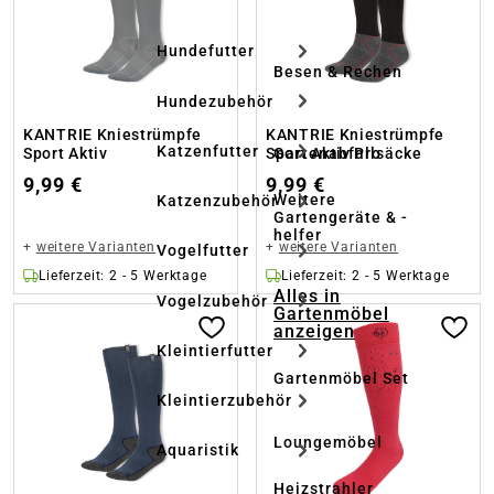
Hundefutter
Besen & Rechen
Hundezubehör
KANTRIE Kniestrümpfe
KANTRIE Kniestrümpfe
Katzenfutter
Sport Aktiv
Sport Aktiv Pro
Gartenabfallsäcke
9,99 €
9,99 €
Weitere
Katzenzubehör
Gartengeräte & -
helfer
+
weitere Varianten
+
weitere Varianten
Vogelfutter
Lieferzeit: 2 - 5 Werktage
Lieferzeit: 2 - 5 Werktage
Alles in
Vogelzubehör
Gartenmöbel
anzeigen
Kleintierfutter
Gartenmöbel Set
Kleintierzubehör
Loungemöbel
Aquaristik
Heizstrahler