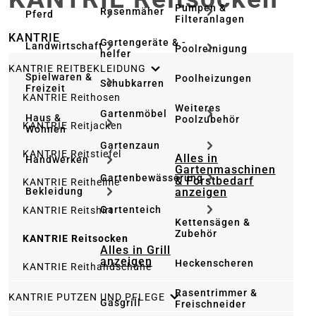
Pumpen &
Rasenmäher
Pferd
Filteranlagen
KANTRIE
Gartengeräte & -
Landwirtschaft
Poolreinigung
helfer
KANTRIE REITBEKLEIDUNG
Spielwaren &
Poolheizungen
Schubkarren
Freizeit
KANTRIE Reithosen
Weiteres
Gartenmöbel
Haus &
Poolzubehör
KANTRIE Reitjacken
Wohnen
Gartenzaun
KANTRIE Reitstiefel
Alles in
Handwerken
Gartenmaschinen
Gartenbewässerung
& Forstbedarf
KANTRIE Reithelme
anzeigen
Bekleidung
Gartenteich
KANTRIE Reitshirt
Kettensägen &
Zubehör
KANTRIE Reitsocken
Alles in Grill
anzeigen
Heckenscheren
KANTRIE Reithandschuhe
Rasentrimmer &
KANTRIE PUTZEN UND PFLEGE
Gasgrill
Freischneider