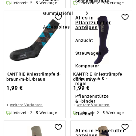
Schneckenfalle
Lieferzeit: 2 - 5 Werktage
Lieferzeit: 2 - 5 Werktage
Gummistiefel
Alles in
Pflanzzubehör
anzeigen
Accessoires
Anzucht
Streuwagen
Komposter
KANTRIE Kniestrümpfe d-
KANTRIE Kniestrümpfe
Pflanztisch & -
braun/m-bl./braun
dünn, navy
regal
1,99 €
1,99 €
Pflanzenstütze
& -binder
+
weitere Varianten
+
weitere Varianten
Lieferzeit: 2 - 5 Werktage
Lieferzeit: 2 - 5 Werktage
Fledbag
Alles in Hundefutter
anzeigen