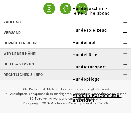
Hundegeschirr, -
leine & -halsband
ZAHLUNG
Hundespielzeug
VERSAND
Hundenapf
GEPRÜFTER SHOP
WIR LEBEN NÄHE!
Hundehütte
HILFE & SERVICE
Hundetransport
RECHTLICHES & INFO
Hundepflege
Alle Preise inkl. Mehrwertsteuer und ggf. zzgl. Versand
** Streichpreis entspricht dem niedrigsten Gesamtpreis innerhalb der letzten
Alles in Katzenfutter
30 Tage vor Anwendung der Preisermäßigung
anzeigen
© Copyright 2026 Raiffeisen Webshop GmbH & Co. KG
Katzen-Nassfutter