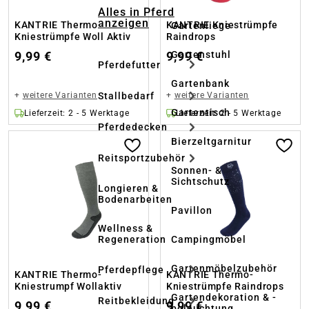
Alles in Pferd
anzeigen
KANTRIE Thermo
KANTRIE Kniestrümpfe
Gartenliege
Kniestrümpfe Woll Aktiv
Raindrops
9,99 €
9,99 €
Gartenstuhl
Pferdefutter
Gartenbank
+
weitere Varianten
+
weitere Varianten
Stallbedarf
Gartentisch
Lieferzeit: 2 - 5 Werktage
Lieferzeit: 2 - 5 Werktage
Pferdedecken
Bierzeltgarnitur
Reitsportzubehör
Sonnen- &
Sichtschutz
Longieren &
Bodenarbeiten
Pavillon
Wellness &
Regeneration
Campingmöbel
Gartenmöbelzubehör
Pferdepflege
KANTRIE Thermo-
KANTRIE Thermo-
Kniestrumpf Wollaktiv
Kniestrümpfe Raindrops
Gartendekoration & -
Reitbekleidung
9,99 €
9,99 €
beleuchtung