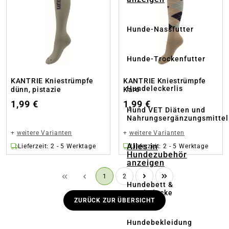
Hunde-Nassfutter
Hunde-Trockenfutter
KANTRIE Kniestrümpfe
KANTRIE Kniestrümpfe
Hundeleckerlis
dünn, pistazie
Karo
1,99 €
1,99 €
Hund VET Diäten und
Nahrungsergänzungsmittel
+
weitere Varianten
+
weitere Varianten
Alles in
Lieferzeit: 2 - 5 Werktage
Lieferzeit: 2 - 5 Werktage
Hundezubehör
anzeigen
Seite
Seite
1
2
Hundebett &
Hundedecke
ZURÜCK ZUR ÜBERSICHT
Hundebekleidung