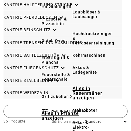
KANTRIE HALFTER UND STRICKE
Holzkohlegrill
Laubbläser &
Laubsauger
KANTRIE PFERDEDECKEN
Pizzaofen &
Pizzastein
KANTRIE BEINSCHUTZ
Hochdruckreiniger
&
Dutch Oven
KANTRIE TRENSEN UND AUSBILDUNG
Terrassenreinigung
KANTRIE SATTELZUBEHÖR
Kehrmaschinen
Elektrogrill &
Plancha
Akkus &
KANTRIE FLIEGENSCHUTZ
Ladegeräte
Feuerstelle &
Feuerschale
KANTRIE STALLBEDARF
Alles in
KANTRIE WEIDEZAUN
Rasenmäher
Grillzubehör
anzeigen
Mähroboter
PRODUKTE FILTERN
Alles in Pflanze
anzeigen
35 Produkte
Sortieren nach:
Akku- &
Elektro-