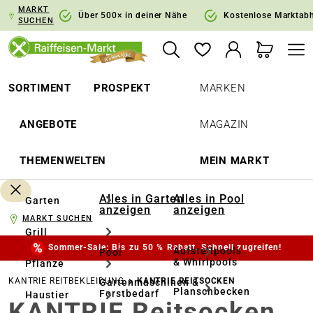
MARKT
springen
Zur Hauptnavigation springen
Über 500× in deiner Nähe
Kostenlose Marktab
SUCHEN
SORTIMENT
PROSPEKT
MARKEN
ANGEBOTE
MAGAZIN
THEMENWELTEN
MEIN MARKT
Alles in Garten
Alles in Pool
Garten
anzeigen
anzeigen
MARKT SUCHEN
Grill
Sommer-Sale: Bis zu 50 % Rabatt. Schnell zugreifen!
Aufstellpools
Pool
& Whirlpools
Pflanze
KANTRIE REITBEKLEIDUNG
KANTRIE REITSOCKEN
Gartenmaschinen &
Planschbecken
Forstbedarf
Haustier
KANTRIE Reitsocken