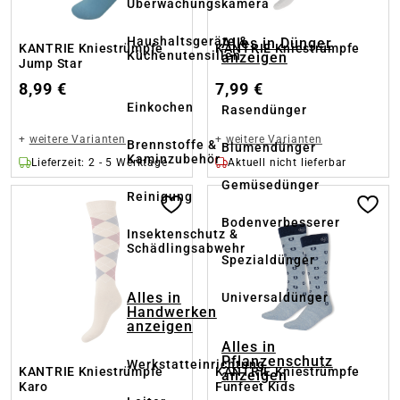
Überwachungskamera
Haushaltsgeräte &
Alles in Dünger
KANTRIE Kniestrümpfe
KANTRIE Kniestrümpfe
Küchenutensilien
anzeigen
Jump Star
8,99 €
7,99 €
Einkochen
Rasendünger
+
weitere Varianten
+
weitere Varianten
Brennstoffe &
Blumendünger
Kaminzubehör
Lieferzeit: 2 - 5 Werktage
Aktuell nicht lieferbar
Gemüsedünger
Reinigung
Bodenverbesserer
Insektenschutz &
Schädlingsabwehr
Spezialdünger
Alles in
Universaldünger
Handwerken
anzeigen
Alles in
Pflanzenschutz
Werkstatteinrichtung
KANTRIE Kniestrümpfe
KANTRIE Kniestrümpfe
anzeigen
Karo
Funfeet Kids