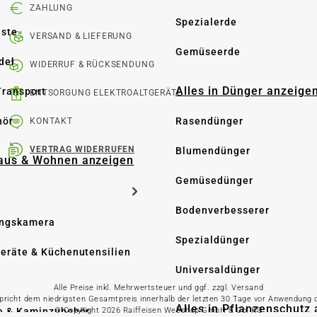
ZAHLUNG
Spezialerde
üste
VERSAND & LIEFERUNG
Gemüseerde
del
WIDERRUF & RÜCKSENDUNG
Alles in Dünger anzeige
Transport
ENTSORGUNG ELEKTROALTGERÄTE
hör
Rasendünger
KONTAKT
VERTRAG WIDERRUFEN
Blumendünger
Haus & Wohnen anzeigen
Gemüsedünger
Bodenverbesserer
ngskamera
Spezialdünger
eräte & Küchenutensilien
Universaldünger
Alle Preise inkl. Mehrwertsteuer und ggf. zzgl. Versand
spricht dem niedrigsten Gesamtpreis innerhalb der letzten 30 Tage vor Anwendung
Alles in Pflanzenschutz
© Copyright 2026 Raiffeisen Webshop GmbH & Co. KG
e & Kaminzubehör