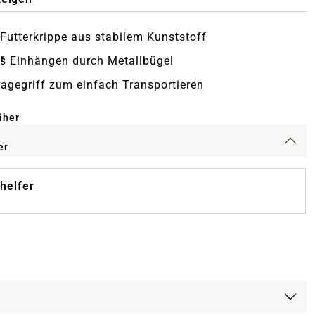
Futterkrippe aus stabilem Kunststoff
r
s Einhängen durch Metallbügel
ragegriff zum einfach Transportieren
äher
er
-helfer