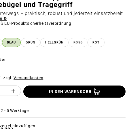
ebügel und Tragegriff
nterwegs – praktisch, robust und jederzeit einsatzbereit
n &
äß
EU‑Produktsicherheitsverordnung
n
BLAU
GRÜN
HELLGRÜN
ROSE
ROT
 OPTION IST ZURZEIT NICHT VERFÜGBAR.)
(DIESE OPTION IST ZURZEI
der
€
f. zzgl.
Versandkosten
Anzahl des Produktes "%product%": Gi
IN DEN WARENKORB
: 2 - 5 Werktage
ettel hinzufügen
zeigen