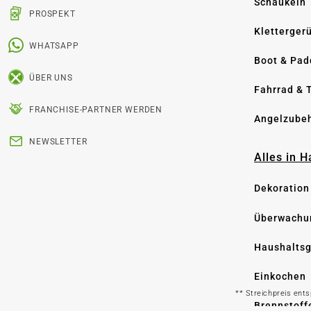
Schaukeln
PROSPEKT
Kletterger
WHATSAPP
Boot & Pad
ÜBER UNS
Fahrrad & 
FRANCHISE-PARTNER WERDEN
Angelzube
NEWSLETTER
Alles in 
Dekoration
Überwachu
Haushaltsg
Einkochen
** Streichpreis ent
Brennstoff