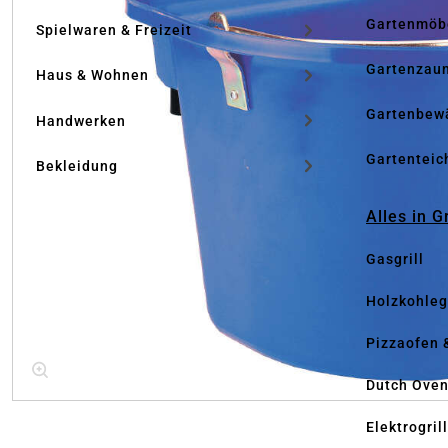
Gartenmöb
Spielwaren & Freizeit
Gartenzau
Haus & Wohnen
Gartenbew
Handwerken
Gartenteic
Bekleidung
Alles in G
Gasgrill
Holzkohlegr
Pizzaofen 
Dutch Ove
Elektrogril