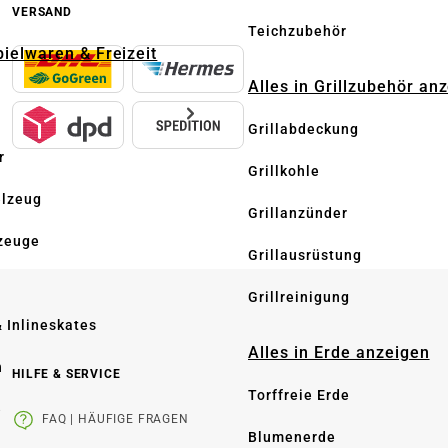
VERSAND
Teichzubehör
pielwaren & Freizeit
Alles in Grillzubehör an
Grillabdeckung
r
Grillkohle
elzeug
Grillanzünder
zeuge
Grillausrüstung
Grillreinigung
& Inlineskates
Alles in Erde anzeigen
n
HILFE & SERVICE
Torffreie Erde
e
FAQ | HÄUFIGE FRAGEN
Blumenerde