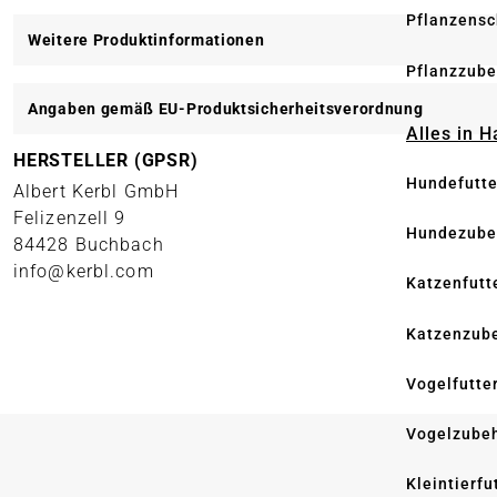
Pflanzensc
Weitere Produktinformationen
Pflanzzube
Angaben gemäß EU-Produktsicherheitsverordnung
Alles in 
HERSTELLER (GPSR)
Hundefutte
Albert Kerbl GmbH
Felizenzell 9
Hundezube
84428 Buchbach
info@kerbl.com
Katzenfutt
Katzenzub
Vogelfutte
Vogelzube
Kleintierfu