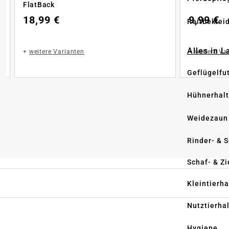
FlatBack
18,99 €
9,99 €
Reitbeklei
Alles in 
+
weitere Varianten
+
weitere Va
Geflügelfu
Hühnerhal
Weidezaun
Rinder- & 
Schaf- & Z
Kleintierh
Nutztierha
Hygiene