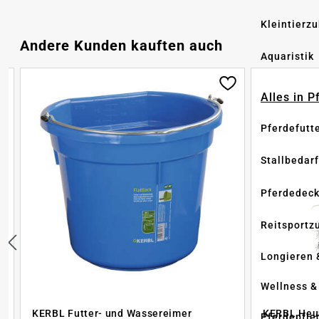
Kleintierz
Produktgalerie überspringen
Andere Kunden kauften auch
Aquaristik
Alles in 
Pferdefutt
Stallbedarf
Pferdedec
Reitsportz
Longieren 
Wellness &
KERBL Futter- und Wassereimer
KERBL Heu
Pferdepfle