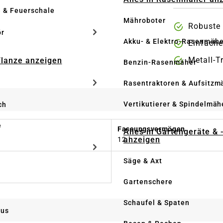
e & Feuerschale
Mähroboter
Robuste 
ör
Akku- & Elektro-Rasenmähe
Einfache
Metall-T
Pflanze anzeigen
Benzin-Rasenmäher
Rasentraktoren & Aufsitzm
Vertikutierer & Spindelmäh
ch
e
Fassungsvermögen
Alles in Gartengeräte & 
anzeigen
12 l
Säge & Axt
Gartenschere
Schaufel & Spaten
us