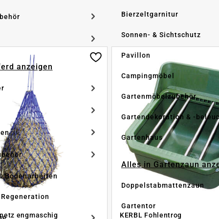
Bierzeltgarnitur
ubehör
Sonnen- & Sichtschutz
Pavillon
Pferd anzeigen
Campingmöbel
er
Gartenmöbelzubehör
Gartendekoration & -beleu
ken
Gartenhaus
ubehör
Alles in Gartenzaun anz
& Bodenarbeiten
Doppelstabmattenzaun
 Regeneration
Gartentor
netz engmaschig
KERBL Fohlentrog
ge