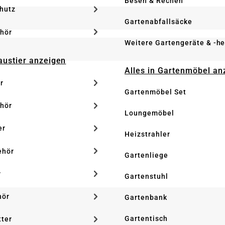
Besen & Rechen
hutz
Gartenabfallsäcke
hör
Weitere Gartengeräte & -he
Haustier anzeigen
Alles in Gartenmöbel an
r
Gartenmöbel Set
hör
Loungemöbel
er
Heizstrahler
ehör
Gartenliege
r
Gartenstuhl
hör
Gartenbank
Gartentisch
tter