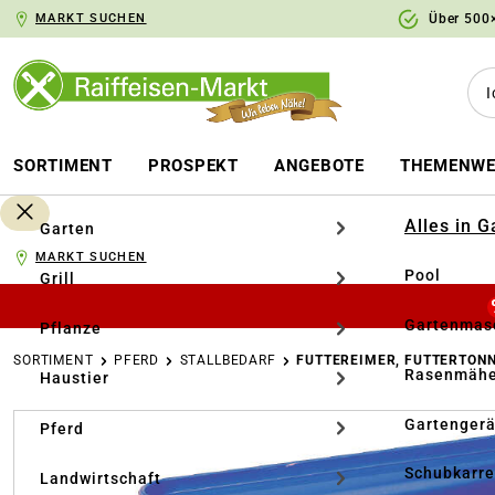
MARKT SUCHEN
Über 500×
springen
Zur Hauptnavigation springen
SORTIMENT
PROSPEKT
ANGEBOTE
THEMENWE
Alles in 
Garten
MARKT SUCHEN
Pool
Grill
Gartenmasc
Pflanze
SORTIMENT
PFERD
STALLBEDARF
FUTTEREIMER, FUTTERTON
Rasenmähe
Haustier
Bildergalerie überspringen
Gartengerä
Pferd
Schubkarr
Landwirtschaft