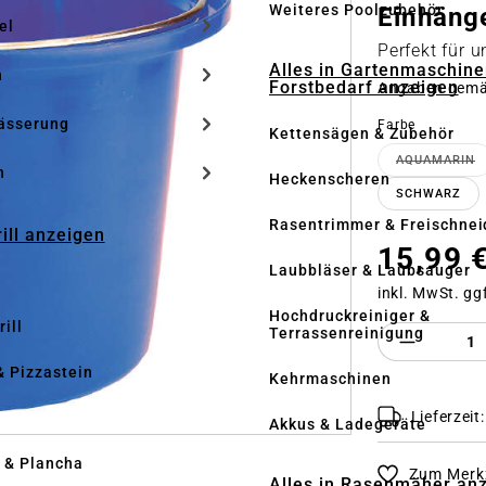
Weiteres Poolzubehör
Einhäng
el
Perfekt für u
Alles in Gartenmaschine
n
Forstbedarf anzeigen
Angaben gem
ässerung
auswähle
Farbe
Kettensägen & Zubehör
AQUAMARIN
(DIESE
h
Heckenscheren
SCHWARZ
Rasentrimmer & Freischnei
rill anzeigen
15,99 
Laubbläser & Laubsauger
inkl. MwSt. gg
Hochdruckreiniger &
ill
Terrassenreinigung
Produkt 
& Pizzastein
Kehrmaschinen
Lieferzeit
n
Akkus & Ladegeräte
l & Plancha
Zum Merkz
Alles in Rasenmäher an