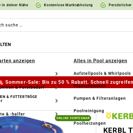
 in deiner Nähe
Kostenlose Marktabholung
Persönlicher
LTEN
Garten anzeigen
Alles in Pool anzeigen
Aufstellpools & Whirlpools
Sommer-Sale: Bis zu 50 % Rabatt. Schnell zugreifen
Planschbecken
hinen & Forstbedarf
NEN & FUTTERTRÖGE
Pumpen & Filteranlagen
r
Poolreinigung
te & -helfer
ONLINE VERFÜGBAR
Poolheizungen
en
KERBL Tu