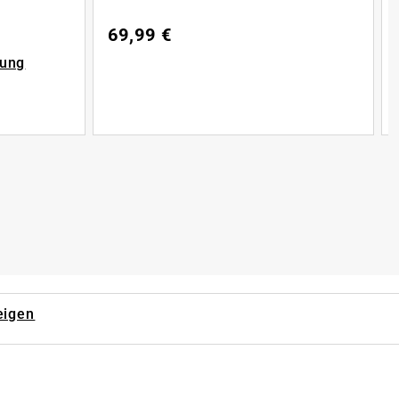
69,99 €
rung
eigen