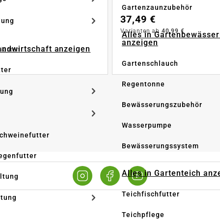
Gartenzaunzubehör
37,49 €
dung
Varianten ab
40,99 €
Alles in Gartenbewässe
anzeigen
Landwirtschaft anzeigen
rianten
Gartenschlauch
tter
Regentonne
tung
Bewässerungszubehör
Wasserpumpe
Schweinefutter
Bewässerungssystem
iegenfutter
Alles in Gartenteich anz
altung
Teichfischfutter
ltung
Teichpflege