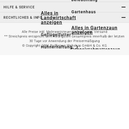
HILFE & SERVICE
Gartenhaus
Alles in
Landwirtschaft
RECHTLICHES & INFO
anzeigen
Alles in Gartenzaun
anzeigen
Alle Preise inkl. Mehrwertsteuer und ggf. zzgl. Versand
Geflügelfutter
** Streichpreis entspricht dem niedrigsten Gesamtpreis innerhalb der letzten
30 Tage vor Anwendung der Preisermäßigung
© Copyright 2026 Raiffeisen Webshop GmbH & Co. KG
Hühnerhaltung
Doppelstabmattenzaun
Weidezaun
Gartentor
Rinder- &
Gartenzaunzubehör
Schweinefutter
Alles in
Schaf- &
Gartenbewässerung
Ziegenfutter
anzeigen
Kleintierhaltung
Gartenschlauch
Nutztierhaltung
Regentonne