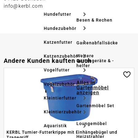
info@kerbl.com
Hundefutter
Besen & Rechen
Hundezubehör
Katzenfutter
Gartenabfallsäcke
Weitere
Katzenzubehör
Produktgalerie überspringen
Andere Kunden kauften auch
Gartengeräte & -
helfer
Vogelfutter
Alles in
Vogelzubehör
Gartenmöbel
anzeigen
Kleintierfutter
Gartenmöbel Set
Kleintierzubehör
Loungemöbel
Aquaristik
KERBL Turnier-Futterkrippe mit Einhängebügel und
Heizstrahler
Tragegriff