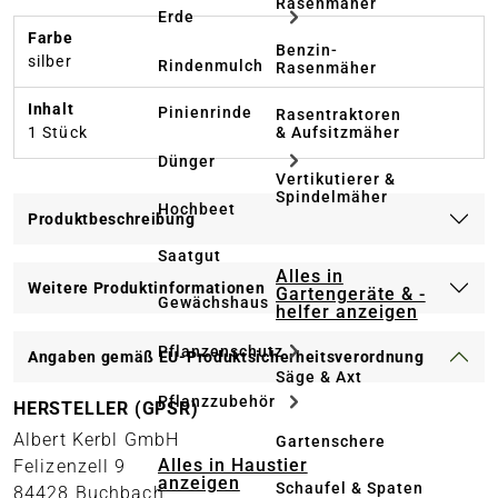
Rasenmäher
Erde
Farbe
Benzin-
silber
Rindenmulch
Rasenmäher
Inhalt
Pinienrinde
Rasentraktoren
& Aufsitzmäher
1 Stück
Dünger
Vertikutierer &
Spindelmäher
Hochbeet
Produktbeschreibung
Saatgut
Alles in
Weitere Produktinformationen
Gartengeräte & -
Gewächshaus
helfer anzeigen
Pflanzenschutz
Angaben gemäß EU-Produktsicherheitsverordnung
Säge & Axt
Pflanzzubehör
HERSTELLER (GPSR)
Albert Kerbl GmbH
Gartenschere
Alles in Haustier
Felizenzell 9
anzeigen
Schaufel & Spaten
84428 Buchbach