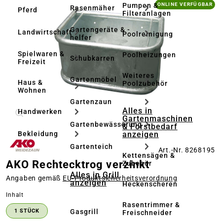
Bildergalerie überspringen
Pumpen &
ONLINE VERFÜGBAR
Rasenmäher
Pferd
Filteranlagen
Gartengeräte & -
Landwirtschaft
Poolreinigung
helfer
Spielwaren &
Poolheizungen
Schubkarren
Freizeit
Weiteres
Gartenmöbel
Haus &
Poolzubehör
Wohnen
Gartenzaun
Alles in
Handwerken
Gartenmaschinen
Gartenbewässerung
& Forstbedarf
anzeigen
Bekleidung
Gartenteich
Art.-Nr. 8268195
Kettensägen &
AKO Rechtecktrog verzinkt
Zubehör
Alles in Grill
Angaben gemäß
EU‑Produktsicherheitsverordnung
anzeigen
Heckenscheren
auswählen
Inhalt
Rasentrimmer &
Gasgrill
1 STÜCK
Freischneider