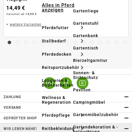
Alles in Pferd
14,49 €
anzeigen
Gartenliege
Varianten ab
14,99 €
Gartenstuhl
+
weitere Varianten
Pferdefutter
Gartenbank
Stallbedarf
Gartentisch
Pferdedecken
Bierzeltgarnitur
Reitsportzubehör
Sonnen- &
Sichtschutz
Longieren &
Bodenarbeiten
Pavillon
ZAHLUNG
Wellness &
Regeneration
Campingmöbel
VERSAND
Gartenmöbelzubehör
Pferdepflege
GEPRÜFTER SHOP
Gartendekoration & -
Reitbekleidung
WIR LEBEN NÄHE!
beleuchtung