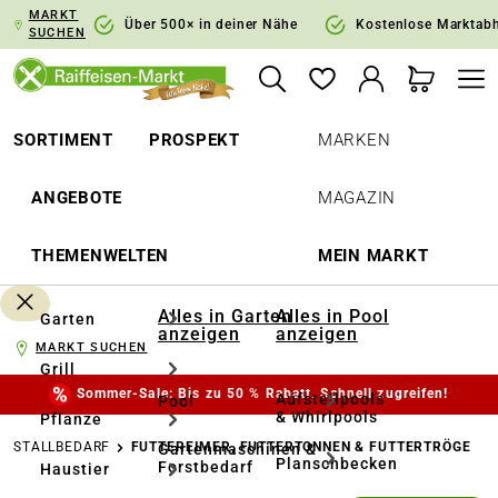
MARKT
springen
Zur Hauptnavigation springen
Über 500× in deiner Nähe
Kostenlose Marktab
SUCHEN
SORTIMENT
PROSPEKT
MARKEN
ANGEBOTE
MAGAZIN
THEMENWELTEN
MEIN MARKT
Alles in Garten
Alles in Pool
Garten
anzeigen
anzeigen
MARKT SUCHEN
Grill
Sommer-Sale: Bis zu 50 % Rabatt. Schnell zugreifen!
Aufstellpools
Pool
& Whirlpools
Pflanze
STALLBEDARF
FUTTEREIMER, FUTTERTONNEN & FUTTERTRÖGE
Gartenmaschinen &
Planschbecken
Forstbedarf
Haustier