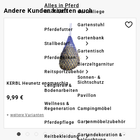
Alles in Pferd
Produktgalerie überspringen
Andere Kunden kauften auch
anzeigen
Gartenliege
Gartenstuhl
Pferdefutter
Gartenbank
Stallbedarf
Gartentisch
Pferdedecken
Bierzeltgarnitur
Reitsportzubehör
Sonnen- &
Sichtschutz
KERBL Heunetz engmaschig
Longieren &
Bodenarbeiten
Pavillon
9,99 €
Wellness &
Regeneration
Campingmöbel
+
weitere Varianten
Gartenmöbelzubehör
Pferdepflege
Gartendekoration & -
Reitbekleidung
beleuchtung