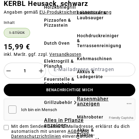
KERBL Heusack, schwarz
Holzkohlegrill
Angaben gemäß
EU‑Produktsicherheitsverordnung
Laubbläser &
Laubsauger
Pizzaofen &
auswählen
Inhalt
Pizzastein
1 STÜCK
(DIESE OPTION IST ZURZEIT NICHT VERFÜGBAR.)
Hochdruckreiniger
&
Dutch Oven
15,99 €
Terrassenreinigung
inkl. MwSt. ggf. zzgl.
Versandkosten
Kehrmaschinen
Elektrogrill &
Plancha
Akkus &
Ladegeräte
Feuerstelle &
Feuerschale
BENACHRICHTIGE MICH
Alles in
Rasenmäher
Grillzubehör
anzeigen
Mähroboter
Friendly Captcha
Alles in Pflanze
anzeigen
Mit dem Senden deiner E-Mailadresse, erklärst du dich
Akku- &
automatisch mit unseren
AGBs und
Elektro-
Datenschutzrichtlinien
einverstanden