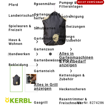
Bildergalerie überspringen
Pumpen &
NICHT VERFÜGBAR
Rasenmäher
Pferd
Filteranlagen
Gartengeräte & -
Landwirtschaft
Poolreinigung
helfer
Spielwaren &
Poolheizungen
Schubkarren
Freizeit
Weiteres
Gartenmöbel
Haus &
Poolzubehör
Wohnen
Gartenzaun
Alles in
Handwerken
Gartenmaschinen
Gartenbewässerung
& Forstbedarf
anzeigen
Bekleidung
Gartenteich
Kettensägen &
Zubehör
Alles in Grill
anzeigen
Heckenscheren
Rasentrimmer &
Gasgrill
Art.-Nr. 8274286
Freischneider