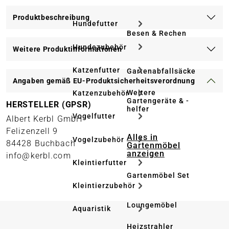
Produktbeschreibung
Hundefutter
Besen & Rechen
Hundezubehör
Weitere Produktinformationen
Katzenfutter
Gartenabfallsäcke
Angaben gemäß EU-Produktsicherheitsverordnung
Weitere
Katzenzubehör
Gartengeräte & -
HERSTELLER (GPSR)
helfer
Vogelfutter
Albert Kerbl GmbH
Felizenzell 9
Alles in
Vogelzubehör
84428 Buchbach
Gartenmöbel
anzeigen
info@kerbl.com
Kleintierfutter
Gartenmöbel Set
Kleintierzubehör
Loungemöbel
Aquaristik
Heizstrahler