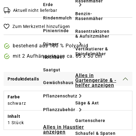
Rasenmäher
Erde
Aktuell nicht lieferbar
Benzin-
Rindenmulch
Rasenmäher
Zum Merkzettel hinzufügen
Pinienrinde
Rasentraktoren
& Aufsitzmäher
Dünger
bestehend aus 100 % Polyamid
Vertikutierer &
Spindelmäher
mit 2 Aufhängeringen ca. 65 x 50 cm
Hochbeet
Saatgut
Alles in
Produktdetails
Gartengeräte & -
Gewächshaus
helfer anzeigen
Pflanzenschutz
Farbe
Säge & Axt
schwarz
Pflanzzubehör
Inhalt
Gartenschere
1 Stück
Alles in Haustier
anzeigen
Schaufel & Spaten