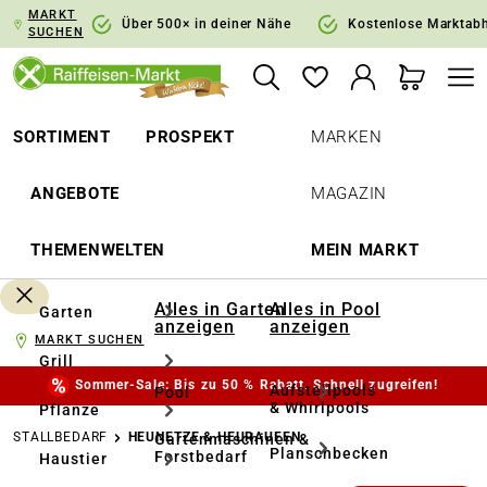
MARKT
springen
Zur Hauptnavigation springen
Über 500× in deiner Nähe
Kostenlose Marktab
SUCHEN
SORTIMENT
PROSPEKT
MARKEN
ANGEBOTE
MAGAZIN
THEMENWELTEN
MEIN MARKT
Alles in Garten
Alles in Pool
Garten
anzeigen
anzeigen
MARKT SUCHEN
Grill
Sommer-Sale: Bis zu 50 % Rabatt. Schnell zugreifen!
Aufstellpools
Pool
& Whirlpools
Pflanze
STALLBEDARF
HEUNETZE & HEURAUFEN
Gartenmaschinen &
Planschbecken
Forstbedarf
Haustier