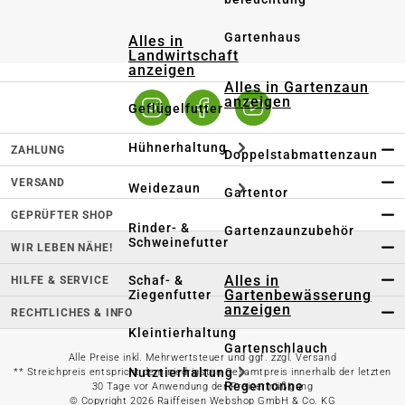
Gartenhaus
Alles in
Landwirtschaft
anzeigen
Alles in Gartenzaun
anzeigen
Geflügelfutter
Hühnerhaltung
ZAHLUNG
Doppelstabmattenzaun
VERSAND
Weidezaun
Gartentor
GEPRÜFTER SHOP
Rinder- &
Gartenzaunzubehör
Schweinefutter
WIR LEBEN NÄHE!
Alles in
Schaf- &
HILFE & SERVICE
Gartenbewässerung
Ziegenfutter
anzeigen
RECHTLICHES & INFO
Kleintierhaltung
Gartenschlauch
Alle Preise inkl. Mehrwertsteuer und ggf. zzgl. Versand
Nutztierhaltung
** Streichpreis entspricht dem niedrigsten Gesamtpreis innerhalb der letzten
Regentonne
30 Tage vor Anwendung der Preisermäßigung
© Copyright 2026 Raiffeisen Webshop GmbH & Co. KG