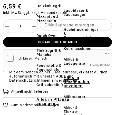
6,59 €
Holzkohlegrill
Laubbläser &
inkl. MwSt. ggf. zzgl.
Versandkosten
Laubsauger
Pizzaofen &
Pizzastein
Hochdruckreiniger
&
Dutch Oven
Terrassenreinigung
BENACHRICHTIGE MICH
Kehrmaschinen
Elektrogrill &
Plancha
Akkus &
Ladegeräte
Feuerstelle &
Friendly Captcha
Feuerschale
Mit dem Senden deiner E-Mailadresse, erklärst du dich
automatisch mit unseren
AGBs und
Alles in
Datenschutzrichtlinien
einverstanden
Rasenmäher
Grillzubehör
anzeigen
Aktuell nicht lieferbar
Mähroboter
Alles in Pflanze
anzeigen
Zum Merkzettel hinzufügen
Akku- &
Elektro-