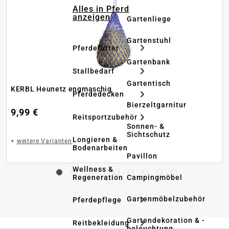
Alles in Pferd
anzeigen
Gartenliege
Gartenstuhl
Pferdefutter
Gartenbank
Stallbedarf
Gartentisch
KERBL Heunetz engmaschig
Pferdedecken
Bierzeltgarnitur
9,99 €
Reitsportzubehör
Sonnen- &
Sichtschutz
Longieren &
+
weitere Varianten
Bodenarbeiten
Pavillon
Wellness &
Regeneration
Campingmöbel
Gartenmöbelzubehör
Pferdepflege
Gartendekoration & -
Reitbekleidung
beleuchtung