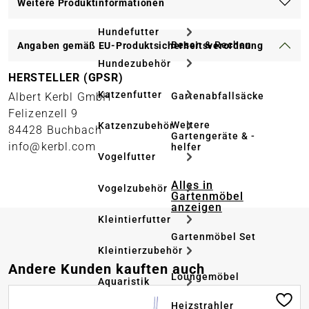
Weitere Produktinformationen
Hundefutter
Besen & Rechen
Angaben gemäß EU-Produktsicherheitsverordnung
Hundezubehör
HERSTELLER (GPSR)
Katzenfutter
Gartenabfallsäcke
Albert Kerbl GmbH
Felizenzell 9
Weitere
Katzenzubehör
84428 Buchbach
Gartengeräte & -
info@kerbl.com
helfer
Vogelfutter
Alles in
Vogelzubehör
Gartenmöbel
anzeigen
Kleintierfutter
Gartenmöbel Set
Kleintierzubehör
Produktgalerie überspringen
Andere Kunden kauften auch
Loungemöbel
Aquaristik
Heizstrahler