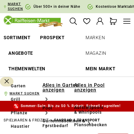
MARKT
springen
Zur Hauptnavigation springen
Über 500× in deiner Nähe
Kostenlose Marktab
SUCHEN
SORTIMENT
PROSPEKT
MARKEN
ANGEBOTE
MAGAZIN
THEMENWELTEN
MEIN MARKT
Alles in Garten
Alles in Pool
Garten
anzeigen
anzeigen
MARKT SUCHEN
Grill
Sommer-Sale: Bis zu 50 % Rabatt. Schnell zugreifen!
Aufstellpools
Pool
& Whirlpools
Pflanze
SPIELWAREN & FREIZEIT
FAHRRAD & TRANSPORT
Gartenmaschinen &
Planschbecken
Forstbedarf
Haustier