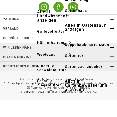
Gartenhaus
Alles in
Landwirtschaft
ZAHLUNG
anzeigen
Alles in Gartenzaun
VERSAND
anzeigen
Geflügelfutter
GEPRÜFTER SHOP
Hühnerhaltung
Doppelstabmattenzaun
WIR LEBEN NÄHE!
Weidezaun
Gartentor
HILFE & SERVICE
Rinder- &
RECHTLICHES & INFO
Gartenzaunzubehör
Schweinefutter
Alle Preise inkl. Mehrwertsteuer und ggf. zzgl. Versand
Alles in
Schaf- &
** Streichpreis entspricht dem niedrigsten Gesamtpreis innerhalb der letzten
Gartenbewässerung
Ziegenfutter
30 Tage vor Anwendung der Preisermäßigung
anzeigen
© Copyright 2026 Raiffeisen Webshop GmbH & Co. KG
Kleintierhaltung
Gartenschlauch
Nutztierhaltung
Regentonne