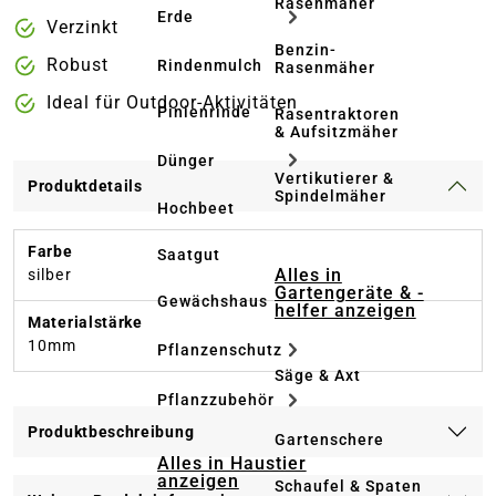
Rasenmäher
Erde
Verzinkt
Benzin-
Robust
Rindenmulch
Rasenmäher
Ideal für Outdoor-Aktivitäten
Pinienrinde
Rasentraktoren
& Aufsitzmäher
Dünger
Vertikutierer &
Produktdetails
Spindelmäher
Hochbeet
Farbe
Saatgut
Alles in
silber
Gartengeräte & -
Gewächshaus
helfer anzeigen
Materialstärke
10mm
Pflanzenschutz
Säge & Axt
Pflanzzubehör
Produktbeschreibung
Gartenschere
Alles in Haustier
anzeigen
Schaufel & Spaten