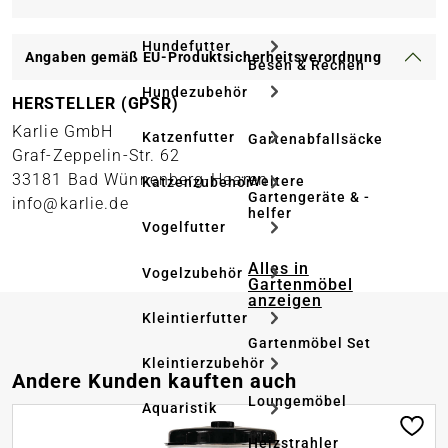
Hundefutter
Angaben gemäß EU-Produktsicherheitsverordnung
Besen & Rechen
Hundezubehör
HERSTELLER (GPSR)
Karlie GmbH
Katzenfutter
Gartenabfallsäcke
Graf-Zeppelin-Str. 62
33181 Bad Wünnenberg-Haaren
Weitere
Katzenzubehör
Gartengeräte & -
info@karlie.de
helfer
Vogelfutter
Alles in
Vogelzubehör
Gartenmöbel
anzeigen
Kleintierfutter
Gartenmöbel Set
Kleintierzubehör
Produktgalerie überspringen
Andere Kunden kauften auch
Loungemöbel
Aquaristik
Heizstrahler