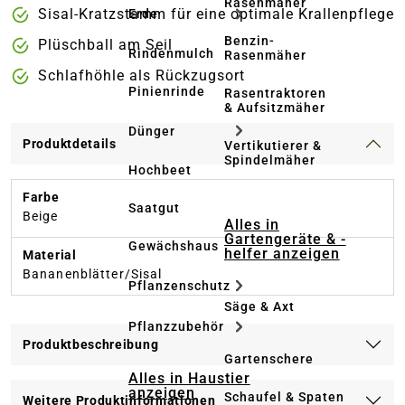
Rasenmäher
Sisal-Kratzstamm für eine optimale Krallenpflege
Erde
Benzin-
Plüschball am Seil
Rindenmulch
Rasenmäher
Schlafhöhle als Rückzugsort
Pinienrinde
Rasentraktoren
& Aufsitzmäher
Dünger
Produktdetails
Vertikutierer &
Spindelmäher
Hochbeet
Farbe
Saatgut
Beige
Alles in
Gartengeräte & -
Gewächshaus
helfer anzeigen
Material
Bananenblätter/Sisal
Pflanzenschutz
Säge & Axt
Pflanzzubehör
Produktbeschreibung
Gartenschere
Alles in Haustier
anzeigen
Schaufel & Spaten
Weitere Produktinformationen