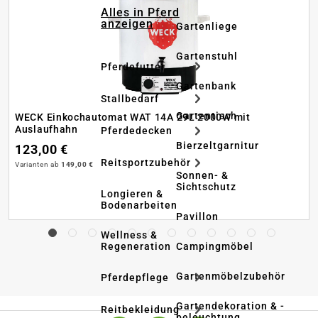
Alles in Pferd
anzeigen
Gartenliege
Gartenstuhl
Pferdefutter
Gartenbank
Stallbedarf
Gartentisch
WECK Einkochautomat WAT 14A 29L 2000W mit
Auslaufhahn
Pferdedecken
Bierzeltgarnitur
123,00 €
Reitsportzubehör
Varianten ab
149,00 €
Sonnen- &
Sichtschutz
Longieren &
Bodenarbeiten
Pavillon
Wellness &
Regeneration
Campingmöbel
Gartenmöbelzubehör
Pferdepflege
Gartendekoration & -
Reitbekleidung
beleuchtung