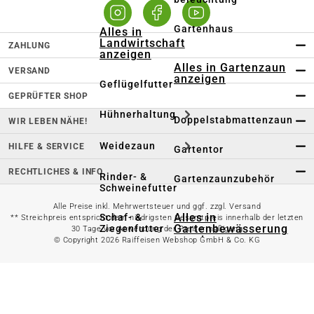
Gartenhaus
Alles in
Landwirtschaft
ZAHLUNG
anzeigen
Alles in Gartenzaun
VERSAND
anzeigen
Geflügelfutter
GEPRÜFTER SHOP
Hühnerhaltung
Doppelstabmattenzaun
WIR LEBEN NÄHE!
Weidezaun
HILFE & SERVICE
Gartentor
RECHTLICHES & INFO
Rinder- &
Gartenzaunzubehör
Schweinefutter
Alle Preise inkl. Mehrwertsteuer und ggf. zzgl. Versand
Alles in
Schaf- &
** Streichpreis entspricht dem niedrigsten Gesamtpreis innerhalb der letzten
Gartenbewässerung
Ziegenfutter
30 Tage vor Anwendung der Preisermäßigung
anzeigen
© Copyright 2026 Raiffeisen Webshop GmbH & Co. KG
Kleintierhaltung
Gartenschlauch
Nutztierhaltung
Regentonne