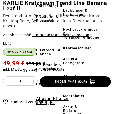
KARLIE Kratzbaum Trend Line Banana
Holzkohlegrill
Leaf II
Laubbläser &
Laubsauger
Der Kratzbaum Banana Leaf II bietet deiner Katze
Pizzaofen &
Pizzastein
Krallenpflege, Spielspaß und einen Rückzugsort in
einem.
Hochdruckreiniger
&
Angaben gemäß
EU‑Produktsicherheitsverordnung
Dutch Oven
Terrassenreinigung
auswählen
Maße
Kehrmaschinen
Elektrogrill &
59 X 30 X 93 CM
Plancha
Akkus &
49,99 €
Ladegeräte
179,00 €
Feuerstelle &
Feuerschale
inkl. MwSt. ggf. zzgl.
Versandkosten
Alles in
Produkt Anzahl des Produktes "%product%
Rasenmäher
IN DEN WARENKORB
Grillzubehör
anzeigen
Mähroboter
Alles in Pflanze
Zum Merkzettel hinzufügen
anzeigen
Akku- &
Elektro-