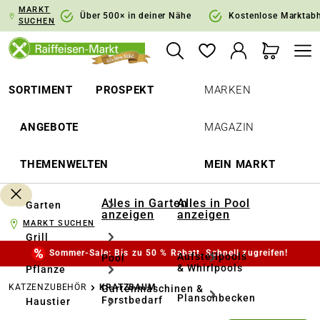
MARKT
springen
Zur Hauptnavigation springen
Über 500× in deiner Nähe
Kostenlose Marktab
SUCHEN
SORTIMENT
PROSPEKT
MARKEN
ANGEBOTE
MAGAZIN
THEMENWELTEN
MEIN MARKT
Alles in Garten
Alles in Pool
Garten
anzeigen
anzeigen
MARKT SUCHEN
Grill
Sommer-Sale: Bis zu 50 % Rabatt. Schnell zugreifen!
Aufstellpools
Pool
& Whirlpools
Pflanze
KATZENZUBEHÖR
KRATZBAUM
Gartenmaschinen &
Planschbecken
Forstbedarf
Haustier