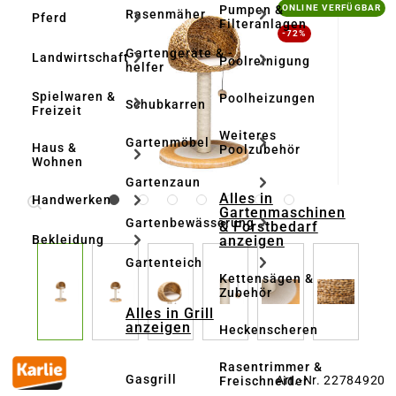
Bildergalerie überspringen
Pumpen &
ONLINE VERFÜGBAR
Rasenmäher
Pferd
Filteranlagen
-72%
Gartengeräte & -
Landwirtschaft
Poolreinigung
helfer
Spielwaren &
Poolheizungen
Schubkarren
Freizeit
Weiteres
Gartenmöbel
Haus &
Poolzubehör
Wohnen
Gartenzaun
Alles in
Handwerken
Gartenmaschinen
Gartenbewässerung
& Forstbedarf
anzeigen
Bekleidung
Gartenteich
Kettensägen &
Zubehör
Alles in Grill
anzeigen
Heckenscheren
Rasentrimmer &
Gasgrill
Art.-Nr. 22784920
Freischneider