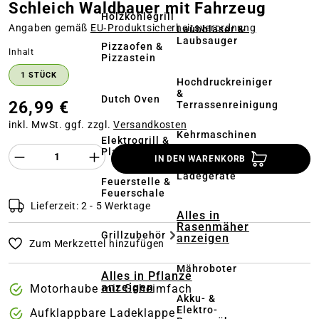
Schleich Waldbauer mit Fahrzeug
Holzkohlegrill
Angaben gemäß
EU‑Produktsicherheitsverordnung
Laubbläser &
Laubsauger
Pizzaofen &
auswählen
Inhalt
Pizzastein
1 STÜCK
Hochdruckreiniger
&
Dutch Oven
26,99 €
Terrassenreinigung
inkl. MwSt. ggf. zzgl.
Versandkosten
Kehrmaschinen
Elektrogrill &
Produkt Anzahl des Produktes "%product%
Plancha
IN DEN WARENKORB
Akkus &
Ladegeräte
Feuerstelle &
Feuerschale
Lieferzeit: 2 - 5 Werktage
Alles in
Rasenmäher
Grillzubehör
anzeigen
Zum Merkzettel hinzufügen
Mähroboter
Alles in Pflanze
anzeigen
Motorhaube mit Geheimfach
Akku- &
Elektro-
Aufklappbare Ladeklappe