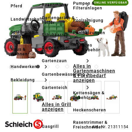
Bildergalerie überspringen
Pumpen &
ONLINE VERFÜGBAR
Rasenmäher
Pferd
Filteranlagen
Gartengeräte & -
Landwirtschaft
Poolreinigung
helfer
Spielwaren &
Poolheizungen
Schubkarren
Freizeit
Weiteres
Gartenmöbel
Haus &
Poolzubehör
Wohnen
Gartenzaun
Alles in
Handwerken
Gartenmaschinen
Gartenbewässerung
& Forstbedarf
anzeigen
Bekleidung
Gartenteich
Kettensägen &
Zubehör
Alles in Grill
anzeigen
Heckenscheren
Rasentrimmer &
Gasgrill
Art.-Nr. 21311154
Freischneider