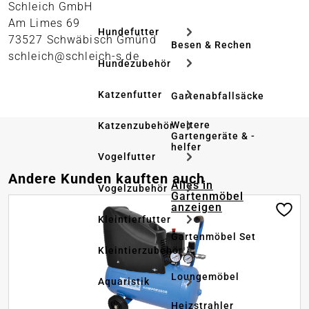
Schleich GmbH
Am Limes 69
Hundefutter
73527 Schwäbisch Gmünd
Besen & Rechen
schleich@schleich-s.de
Hundezubehör
Katzenfutter
Gartenabfallsäcke
Weitere
Katzenzubehör
Gartengeräte & -
helfer
Vogelfutter
Produktgalerie überspringen
Andere Kunden kauften auch
Alles in
Vogelzubehör
Gartenmöbel
anzeigen
Kleintierfutter
Gartenmöbel Set
Kleintierzubehör
Loungemöbel
Aquaristik
Heizstrahler