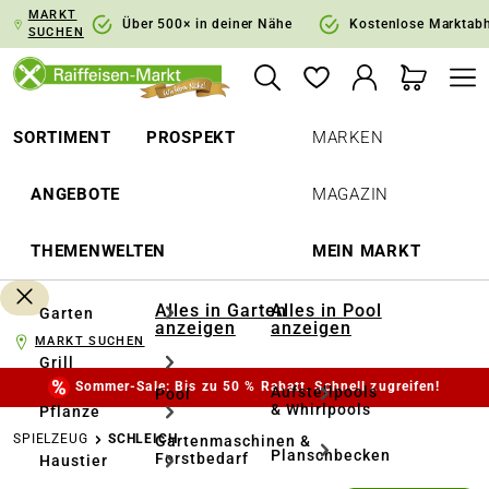
MARKT
springen
Zur Hauptnavigation springen
Über 500× in deiner Nähe
Kostenlose Marktab
SUCHEN
SORTIMENT
PROSPEKT
MARKEN
ANGEBOTE
MAGAZIN
THEMENWELTEN
MEIN MARKT
Alles in Garten
Alles in Pool
Garten
anzeigen
anzeigen
MARKT SUCHEN
Grill
Sommer-Sale: Bis zu 50 % Rabatt. Schnell zugreifen!
Aufstellpools
Pool
& Whirlpools
Pflanze
SPIELZEUG
SCHLEICH
Gartenmaschinen &
Planschbecken
Forstbedarf
Haustier