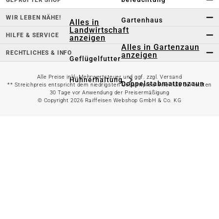
WIR LEBEN NÄHE!
Gartenhaus
Alles in
Landwirtschaft
HILFE & SERVICE
anzeigen
Alles in Gartenzaun
RECHTLICHES & INFO
anzeigen
Geflügelfutter
Alle Preise inkl. Mehrwertsteuer und ggf. zzgl. Versand
Hühnerhaltung
Doppelstabmattenzaun
** Streichpreis entspricht dem niedrigsten Gesamtpreis innerhalb der letzten
30 Tage vor Anwendung der Preisermäßigung
© Copyright 2026 Raiffeisen Webshop GmbH & Co. KG
Weidezaun
Gartentor
Rinder- &
Gartenzaunzubehör
Schweinefutter
Alles in
Schaf- &
Gartenbewässerung
Ziegenfutter
anzeigen
Kleintierhaltung
Gartenschlauch
Nutztierhaltung
Regentonne