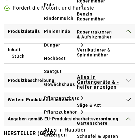
Rasenmäher
Erde
Fördert die Motorik und Fantasie
Benzin-
Rindenmulch
Rasenmäher
Pinienrinde
Produktdetails
Rasentraktoren
& Aufsitzmäher
Dünger
Inhalt
Vertikutierer &
Spindelmäher
1 Stück
Hochbeet
Saatgut
Alles in
Produktbeschreibung
Gartengeräte & -
Gewächshaus
helfer anzeigen
Pflanzenschutz
Weitere Produktinformationen
Säge & Axt
Pflanzzubehör
Angaben gemäß EU-Produktsicherheitsverordnung
Gartenschere
Alles in Haustier
HERSTELLER (GPSR)
anzeigen
Schaufel & Spaten