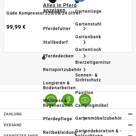
Alles in Pferd
anzeigen
Gartenliege
Güde Kompressor 220/08/24 ölfrei
Gartenstuhl
99,99 €
Pferdefutter
Gartenbank
Stallbedarf
Gartentisch
Pferdedecken
Bierzeltgarnitur
Reitsportzubehör
Sonnen- &
Sichtschutz
Longieren &
Bodenarbeiten
Pavillon
Wellness &
Regeneration
Campingmöbel
ZAHLUNG
Gartenmöbelzubehör
Pferdepflege
VERSAND
Gartendekoration & -
Reitbekleidung
beleuchtung
GEPRÜFTER SHOP