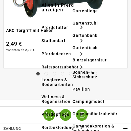
Alles in Pferd
anzeigen
Gartenliege
Gartenstuhl
Pferdefutter
AKO Torgriff mit Haken
Gartenbank
Stallbedarf
2,49 €
Gartentisch
Varianten ab
2,99 €
Pferdedecken
Bierzeltgarnitur
Reitsportzubehör
Sonnen- &
Sichtschutz
Longieren &
Bodenarbeiten
Pavillon
Wellness &
Regeneration
Campingmöbel
Gartenmöbelzubehör
Pferdepflege
Gartendekoration & -
Reitbekleidung
ZAHLUNG
beleuchtung