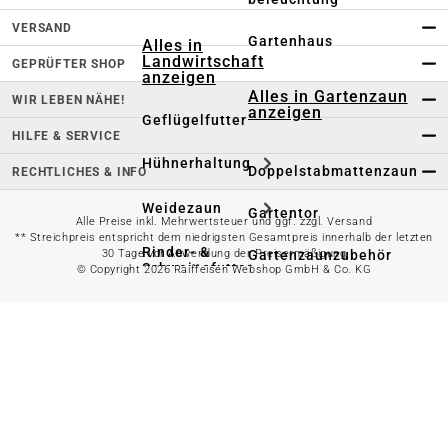
VERSAND
Gartenhaus
Alles in
Landwirtschaft
GEPRÜFTER SHOP
anzeigen
Alles in Gartenzaun
WIR LEBEN NÄHE!
anzeigen
Geflügelfutter
HILFE & SERVICE
Hühnerhaltung
Doppelstabmattenzaun
RECHTLICHES & INFO
Weidezaun
Gartentor
Alle Preise inkl. Mehrwertsteuer und ggf. zzgl. Versand
** Streichpreis entspricht dem niedrigsten Gesamtpreis innerhalb der letzten
Rinder- &
30 Tage vor Anwendung der Preisermäßigung
Gartenzaunzubehör
Schweinefutter
© Copyright 2026 Raiffeisen Webshop GmbH & Co. KG
Alles in
Schaf- &
Gartenbewässerung
Ziegenfutter
anzeigen
Kleintierhaltung
Gartenschlauch
Nutztierhaltung
Regentonne