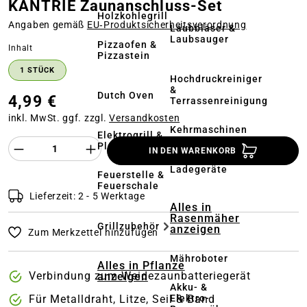
KANTRIE Zaunanschluss-Set
Holzkohlegrill
Angaben gemäß
EU‑Produktsicherheitsverordnung
Laubbläser &
Laubsauger
Pizzaofen &
auswählen
Inhalt
Pizzastein
1 STÜCK
Hochdruckreiniger
&
Dutch Oven
4,99 €
Terrassenreinigung
inkl. MwSt. ggf. zzgl.
Versandkosten
Kehrmaschinen
Elektrogrill &
Produkt Anzahl des Produktes "%product%
Plancha
IN DEN WARENKORB
Akkus &
Ladegeräte
Feuerstelle &
Feuerschale
Lieferzeit: 2 - 5 Werktage
Alles in
Rasenmäher
Grillzubehör
anzeigen
Zum Merkzettel hinzufügen
Mähroboter
Alles in Pflanze
Verbindung zum Weidezaunbatteriegerät
anzeigen
Akku- &
Elektro-
Für Metalldraht, Litze, Seil & Band