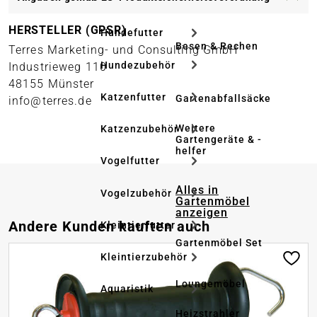
HERSTELLER (GPSR)
Hundefutter
Besen & Rechen
Terres Marketing- und Consulting GmbH
Hundezubehör
Industrieweg 110
48155 Münster
Katzenfutter
Gartenabfallsäcke
info@terres.de
Weitere
Katzenzubehör
Gartengeräte & -
helfer
Vogelfutter
Alles in
Vogelzubehör
Gartenmöbel
anzeigen
Produktgalerie überspringen
Andere Kunden kauften auch
Kleintierfutter
Gartenmöbel Set
Kleintierzubehör
Loungemöbel
Aquaristik
Heizstrahler