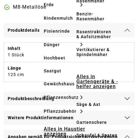
Rasenmäher
Erde
M8-Metallöse
Benzin-
Rindenmulch
Rasenmäher
Produktdetails
Pinienrinde
Rasentraktoren
& Aufsitzmäher
Dünger
Inhalt
Vertikutierer &
Spindelmäher
1 Stück
Hochbeet
Länge
Saatgut
125 cm
Alles in
Gartengeräte & -
Gewächshaus
helfer anzeigen
Pflanzenschutz
Produktbeschreibung
Säge & Axt
Pflanzzubehör
Weitere Produktinformationen
Gartenschere
Alles in Haustier
anzeigen
Schaufel & Spaten
Angaben gemäß EU-Produktsicherheitsverordnung