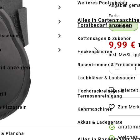
Weiteres Poolzubehör
Angaben gem
el
auswähle
Farbe
Alles in Gartenmaschine
n
Forstbedarf anzeigen
SCHWARZ
ässerung
Kettensägen & Zubehör
9,99 €
h
Heckenscheren
inkl. MwSt. gg
Rasentrimmer & Freischnei
Produkt 
rill anzeigen
Laubbläser & Laubsauger
Lieferzeit
Hochdruckreiniger &
ill
Terrassenreinigung
Zum Merkz
& Pizzastein
Kehrmaschinen
n
Akkus & Ladegeräte
anatomi
l & Plancha
weiches 
Alles in Rasenmäher an