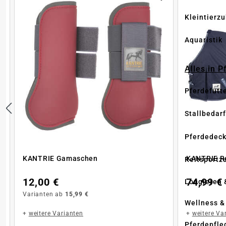
Kleintierz
Aquaristik
Alles in 
Pferdefutt
Stallbedarf
Pferdedec
KANTRIE Gamaschen
KANTRIE R
Reitsportz
12,00 €
74,99 €
Longieren 
Varianten ab
15,99 €
Wellness &
+
weitere Varianten
+
weitere Va
Pferdepfle