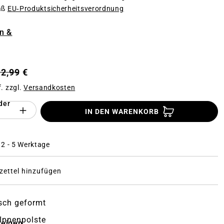
äß
EU‑Produktsicherheitsverordnung
n
n &
12,99 €
f. zzgl.
Versandkosten
der
Anzahl des Produktes "%product%": Gi
IN DEN WARENKORB
: 2 - 5 Werktage
ettel hinzufügen
sch geformt
Innenpolste
zeigen