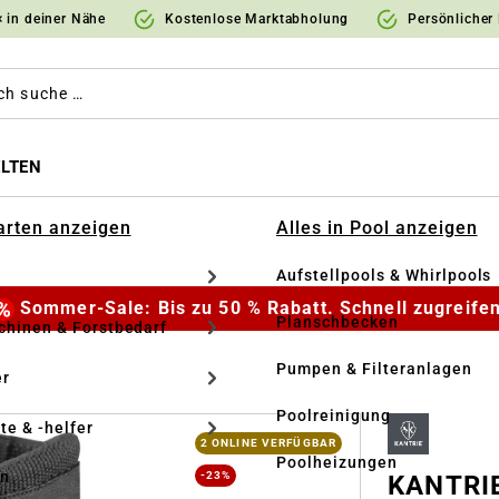
 in deiner Nähe
Kostenlose Marktabholung
Persönlicher
LTEN
Garten anzeigen
Alles in Pool anzeigen
Aufstellpools & Whirlpools
Sommer-Sale: Bis zu 50 % Rabatt. Schnell zugreifen
Planschbecken
hinen & Forstbedarf
Pumpen & Filteranlagen
r
Poolreinigung
te & -helfer
2 ONLINE VERFÜGBAR
Poolheizungen
en
-23%
KANTRIE