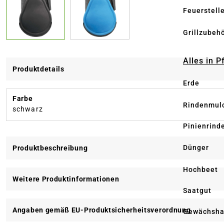
Feuerstell
Grillzubeh
Alles in 
Produktdetails
Erde
Farbe
Rindenmul
schwarz
Pinienrind
Dünger
Produktbeschreibung
Hochbeet
Weitere Produktinformationen
Saatgut
Angaben gemäß EU-Produktsicherheitsverordnung
Gewächsha