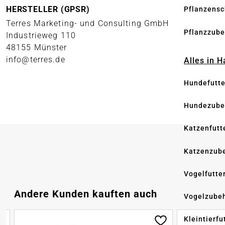
HERSTELLER (GPSR)
Pflanzensc
Terres Marketing- und Consulting GmbH
Pflanzzube
Industrieweg 110
48155 Münster
info@terres.de
Alles in 
Hundefutte
Hundezube
Katzenfutt
Katzenzub
Vogelfutte
Produktgalerie überspringen
Andere Kunden kauften auch
Vogelzube
Kleintierfu