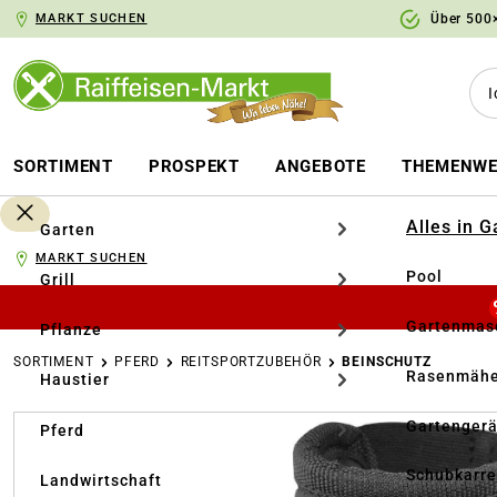
MARKT SUCHEN
Über 500×
springen
Zur Hauptnavigation springen
SORTIMENT
PROSPEKT
ANGEBOTE
THEMENWE
Alles in 
Garten
MARKT SUCHEN
Pool
Grill
Gartenmasc
Pflanze
SORTIMENT
PFERD
REITSPORTZUBEHÖR
BEINSCHUTZ
Rasenmähe
Haustier
Bildergalerie überspringen
Gartengerä
Pferd
Schubkarr
Landwirtschaft