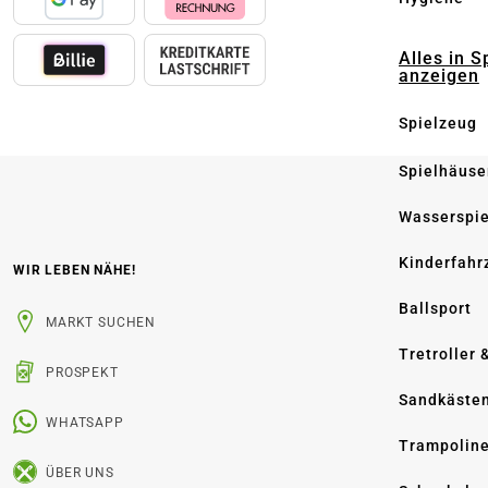
Alles in S
anzeigen
Spielzeug
Spielhäuse
Wasserspi
Kinderfahr
WIR LEBEN NÄHE!
Ballsport
MARKT SUCHEN
Tretroller 
PROSPEKT
Sandkäste
WHATSAPP
Trampolin
ÜBER UNS