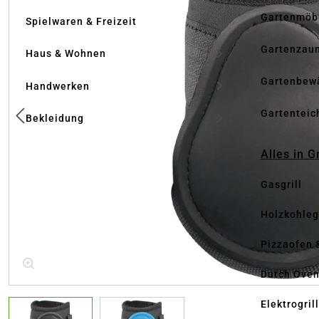
Gartenmöb
Spielwaren & Freizeit
Gartenzau
Haus & Wohnen
Gartenbew
Handwerken
Gartenteic
Bekleidung
Alles in G
Gasgrill
Holzkohlegr
Pizzaofen 
Dutch Ove
Elektrogril