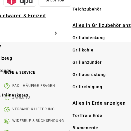
Teichzubehör
pielwaren & Freizeit
Alles in Grillzubehör an
Grillabdeckung
r
Grillkohle
elzeug
Grillanzünder
zeuge
HILFE & SERVICE
Grillausrüstung
FAQ | HÄUFIGE FRAGEN
Grillreinigung
& Inlineskates
ZAHLUNG
Alles in Erde anzeigen
n
VERSAND & LIEFERUNG
Torffreie Erde
e
WIDERRUF & RÜCKSENDUNG
Blumenerde