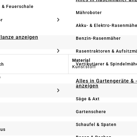
e & Feuerschale
Mähroboter
ör
Akku- & Elektro-Rasenmähe
Pflanze anzeigen
Benzin-Rasenmäher
Rasentraktoren & Aufsitzm
Material
Vertikutierer & Spindelmäh
ch
Kunststoff
e
Alles in Gartengeräte & 
anzeigen
Säge & Axt
Gartenschere
Schaufel & Spaten
us