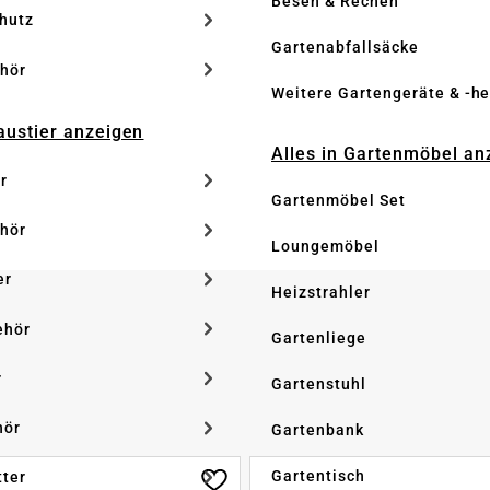
Besen & Rechen
hutz
Gartenabfallsäcke
hör
Weitere Gartengeräte & -he
Haustier anzeigen
Alles in Gartenmöbel an
r
Gartenmöbel Set
hör
Loungemöbel
er
Heizstrahler
ehör
Gartenliege
r
Gartenstuhl
hör
Gartenbank
Gartentisch
tter