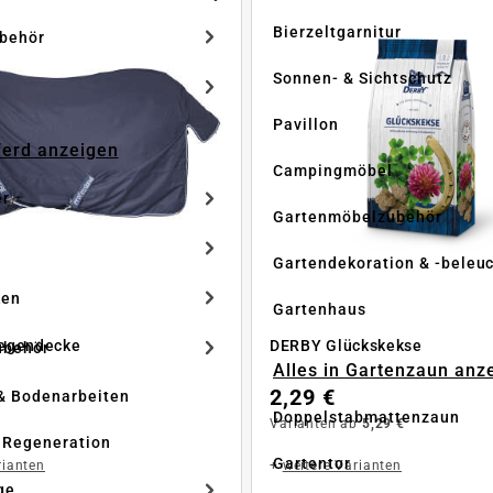
Bierzeltgarnitur
ubehör
Sonnen- & Sichtschutz
Pavillon
Pferd anzeigen
Campingmöbel
er
Gartenmöbelzubehör
Gartendekoration & -beleu
ken
Gartenhaus
egendecke
DERBY Glückskekse
ubehör
Alles in Gartenzaun anz
2,29 €
& Bodenarbeiten
Doppelstabmattenzaun
Varianten ab
5,29 €
 Regeneration
Gartentor
rianten
+
weitere Varianten
ge