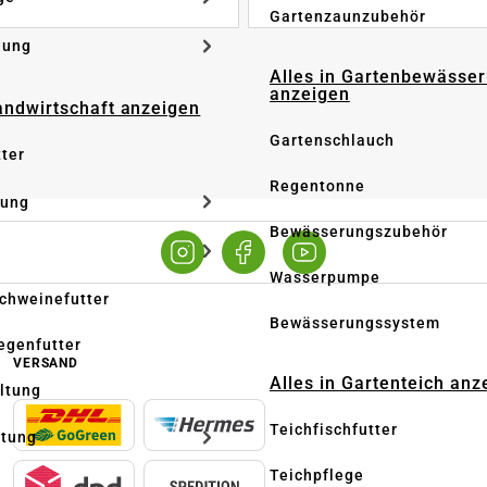
Gartenzaunzubehör
dung
Alles in Gartenbewässe
anzeigen
Landwirtschaft anzeigen
Gartenschlauch
tter
Regentonne
tung
Bewässerungszubehör
Wasserpumpe
Schweinefutter
Bewässerungssystem
iegenfutter
VERSAND
Alles in Gartenteich anz
altung
Teichfischfutter
ltung
Teichpflege