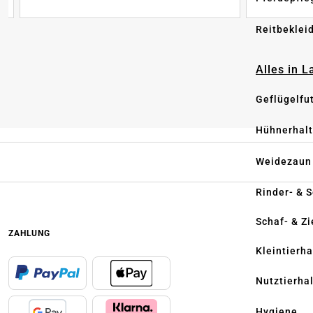
Reitbeklei
Alles in 
Geflügelfu
Hühnerhal
Weidezaun
Rinder- & 
Schaf- & Z
ZAHLUNG
Kleintierh
Nutztierha
Hygiene