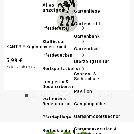
Alles in Pferd
anzeigen
Gartenliege
Gartenstuhl
Pferdefutter
Gartenbank
Stallbedarf
KANTRIE Kopfnummern rund
Gartentisch
Pferdedecken
5,99 €
Bierzeltgarnitur
Varianten ab
3,99 €
Reitsportzubehör
Sonnen- &
Sichtschutz
Longieren &
Bodenarbeiten
Pavillon
Wellness &
Regeneration
Campingmöbel
Gartenmöbelzubehör
Pferdepflege
Gartendekoration & -
Reitbekleidung
beleuchtung