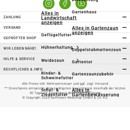
Gartenhaus
Alles in
ZAHLUNG
Landwirtschaft
anzeigen
Alles in Gartenzaun
VERSAND
anzeigen
Geflügelfutter
GEPRÜFTER SHOP
Hühnerhaltung
WIR LEBEN NÄHE!
Doppelstabmattenzaun
HILFE & SERVICE
Weidezaun
Gartentor
RECHTLICHES & INFO
Rinder- &
Gartenzaunzubehör
Schweinefutter
Alle Preise inkl. Mehrwertsteuer und ggf. zzgl. Versand
** Streichpreis entspricht dem niedrigsten Gesamtpreis innerhalb der letzten
Alles in
Schaf- &
30 Tage vor Anwendung der Preisermäßigung
Gartenbewässerung
Ziegenfutter
© Copyright 2026 Raiffeisen Webshop GmbH & Co. KG
anzeigen
Kleintierhaltung
Gartenschlauch
Nutztierhaltung
Regentonne