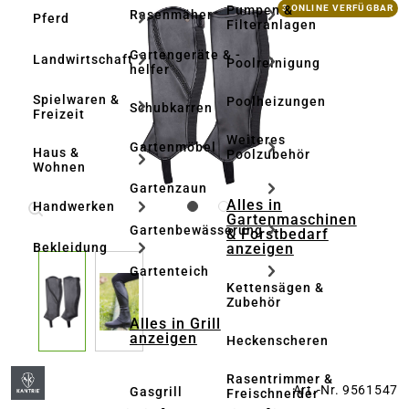
Bildergalerie überspringen
Pumpen &
3 ONLINE VERFÜGBAR
Rasenmäher
Pferd
Filteranlagen
Gartengeräte & -
Landwirtschaft
Poolreinigung
helfer
Spielwaren &
Poolheizungen
Schubkarren
Freizeit
Weiteres
Gartenmöbel
Haus &
Poolzubehör
Wohnen
Gartenzaun
Alles in
Handwerken
Gartenmaschinen
Gartenbewässerung
& Forstbedarf
anzeigen
Bekleidung
Gartenteich
Kettensägen &
Zubehör
Alles in Grill
anzeigen
Heckenscheren
Rasentrimmer &
Art.-Nr. 9561547
Gasgrill
Freischneider