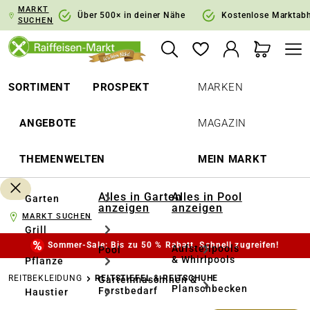
MARKT
springen
Zur Hauptnavigation springen
Über 500× in deiner Nähe
Kostenlose Marktab
SUCHEN
SORTIMENT
PROSPEKT
MARKEN
ANGEBOTE
MAGAZIN
THEMENWELTEN
MEIN MARKT
Alles in Garten
Alles in Pool
Garten
anzeigen
anzeigen
MARKT SUCHEN
Grill
Sommer-Sale: Bis zu 50 % Rabatt. Schnell zugreifen!
Aufstellpools
Pool
& Whirlpools
Pflanze
REITBEKLEIDUNG
REITSTIEFEL & REITSCHUHE
Gartenmaschinen &
Planschbecken
Forstbedarf
Haustier