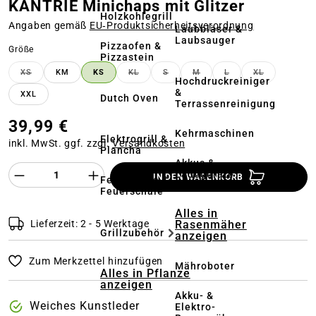
KANTRIE Minichaps mit Glitzer
Holzkohlegrill
Angaben gemäß
EU‑Produktsicherheitsverordnung
Laubbläser &
Laubsauger
Pizzaofen &
auswählen
Größe
Pizzastein
XS
KM
KS
KL
S
M
L
XL
(DIESE OPTION IST ZURZEIT NICHT VERFÜGBAR.)
(DIESE OPTION IST ZURZEIT NICHT VERF
(DIESE OPTION IST ZURZEIT NIC
(DIESE OPTION IST ZURZE
(DIESE OPTION IST
(DIESE OPTI
Hochdruckreiniger
&
XXL
Dutch Oven
Terrassenreinigung
39,99 €
Kehrmaschinen
Elektrogrill &
inkl. MwSt. ggf. zzgl.
Versandkosten
Plancha
Akkus &
Produkt Anzahl des Produktes "%product%
Ladegeräte
IN DEN WARENKORB
Feuerstelle &
Feuerschale
Alles in
Rasenmäher
Lieferzeit: 2 - 5 Werktage
Grillzubehör
anzeigen
Zum Merkzettel hinzufügen
Mähroboter
Alles in Pflanze
anzeigen
Akku- &
Weiches Kunstleder
Elektro-