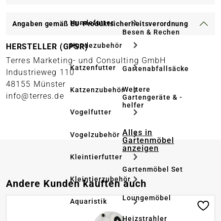
Hundefutter
Angaben gemäß EU-Produktsicherheitsverordnung
Besen & Rechen
Hundezubehör
HERSTELLER (GPSR)
Terres Marketing- und Consulting GmbH
Katzenfutter
Gartenabfallsäcke
Industrieweg 110
48155 Münster
Weitere
Katzenzubehör
info@terres.de
Gartengeräte & -
helfer
Vogelfutter
Alles in
Vogelzubehör
Gartenmöbel
anzeigen
Kleintierfutter
Gartenmöbel Set
Kleintierzubehör
Produktgalerie überspringen
Andere Kunden kauften auch
Loungemöbel
Aquaristik
Heizstrahler