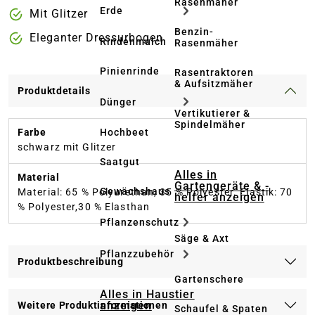
Rasenmäher
Erde
Mit Glitzer
Benzin-
Eleganter Dressurbogen
Rindenmulch
Rasenmäher
Pinienrinde
Rasentraktoren
& Aufsitzmäher
Produktdetails
Dünger
Vertikutierer &
Spindelmäher
Hochbeet
Farbe
schwarz mit Glitzer
Saatgut
Alles in
Material
Gartengeräte & -
Gewächshaus
Material: 65 % Polyurethan, 35 % Polyester. Elastik: 70
helfer anzeigen
% Polyester,30 % Elasthan
Pflanzenschutz
Säge & Axt
Pflanzzubehör
Produktbeschreibung
Gartenschere
Alles in Haustier
anzeigen
Weitere Produktinformationen
Schaufel & Spaten