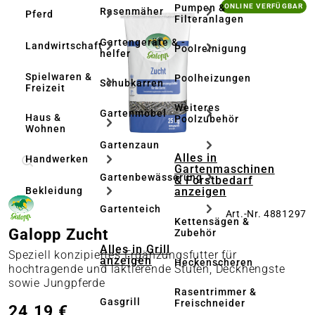
Bildergalerie überspringen
Pumpen &
ONLINE VERFÜGBAR
Rasenmäher
Pferd
Filteranlagen
Gartengeräte & -
Landwirtschaft
Poolreinigung
helfer
Spielwaren &
Poolheizungen
Schubkarren
Freizeit
Weiteres
Gartenmöbel
Haus &
Poolzubehör
Wohnen
Gartenzaun
Alles in
Handwerken
Gartenmaschinen
Gartenbewässerung
& Forstbedarf
anzeigen
Bekleidung
Gartenteich
Art.-Nr. 4881297
Kettensägen &
Galopp Zucht
Zubehör
Alles in Grill
Speziell konzipiertes Ergänzungsfutter für
anzeigen
Heckenscheren
hochtragende und laktierende Stuten, Deckhengste
sowie Jungpferde
Rasentrimmer &
Gasgrill
Freischneider
24,19 €