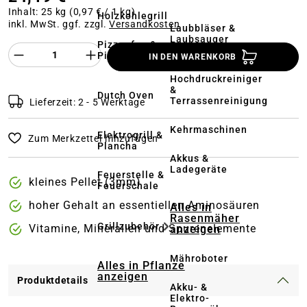
Inhalt:
25 kg
(0,97 € / 1 kg)
Holzkohlegrill
inkl. MwSt. ggf. zzgl.
Versandkosten
Laubbläser &
Laubsauger
Pizzaofen &
Produkt Anzahl des Produktes "%product%
Pizzastein
IN DEN WARENKORB
Hochdruckreiniger
&
Dutch Oven
Terrassenreinigung
Lieferzeit: 2 - 5 Werktage
Kehrmaschinen
Elektrogrill &
Zum Merkzettel hinzufügen
Plancha
Akkus &
Ladegeräte
Feuerstelle &
kleines Pellet (3mm)
Feuerschale
hoher Gehalt an essentiellen Aminosäuren
Alles in
Rasenmäher
Grillzubehör
Vitamine, Mineralien und Spurenelemente
anzeigen
Mähroboter
Alles in Pflanze
anzeigen
Produktdetails
Akku- &
Elektro-