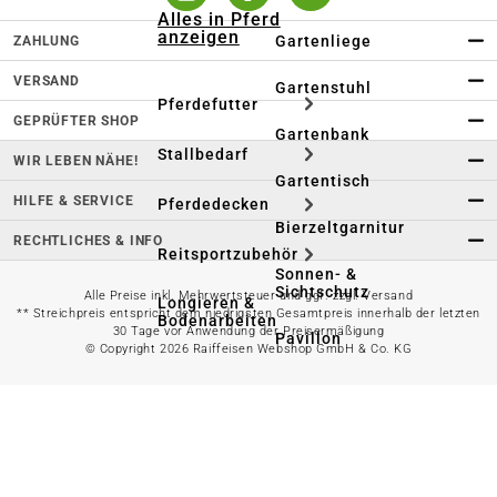
Alles in Pferd
anzeigen
Gartenliege
ZAHLUNG
VERSAND
Gartenstuhl
Pferdefutter
GEPRÜFTER SHOP
Gartenbank
Stallbedarf
WIR LEBEN NÄHE!
Gartentisch
HILFE & SERVICE
Pferdedecken
Bierzeltgarnitur
RECHTLICHES & INFO
Reitsportzubehör
Sonnen- &
Sichtschutz
Alle Preise inkl. Mehrwertsteuer und ggf. zzgl. Versand
Longieren &
** Streichpreis entspricht dem niedrigsten Gesamtpreis innerhalb der letzten
Bodenarbeiten
30 Tage vor Anwendung der Preisermäßigung
Pavillon
© Copyright 2026 Raiffeisen Webshop GmbH & Co. KG
Wellness &
Regeneration
Campingmöbel
Gartenmöbelzubehör
Pferdepflege
Gartendekoration & -
Reitbekleidung
beleuchtung