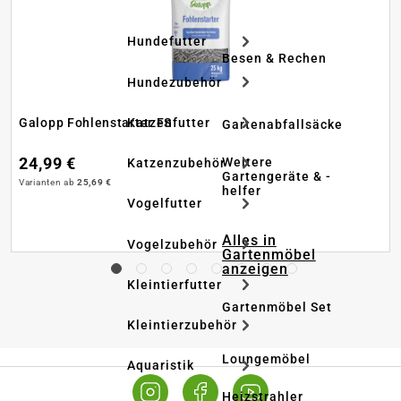
Hundefutter
Besen & Rechen
Hundezubehör
Katzenfutter
Galopp Fohlenstarter FS
Gartenabfallsäcke
24,99 €
Weitere
Katzenzubehör
Gartengeräte & -
Varianten ab
25,69 €
helfer
Vogelfutter
Alles in
Vogelzubehör
Gartenmöbel
anzeigen
Kleintierfutter
Gartenmöbel Set
Kleintierzubehör
Loungemöbel
Aquaristik
Heizstrahler