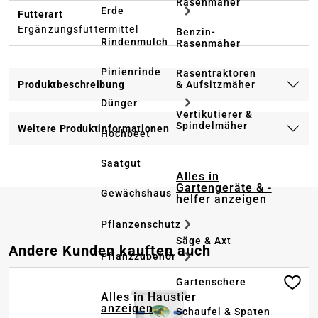
Rasenmäher
Erde
Futterart
Ergänzungsfuttermittel
Benzin-
Rindenmulch
Rasenmäher
Pinienrinde
Rasentraktoren
Produktbeschreibung
& Aufsitzmäher
Dünger
Vertikutierer &
Spindelmäher
Weitere Produktinformationen
Hochbeet
Saatgut
Alles in
Gartengeräte & -
Gewächshaus
helfer anzeigen
Pflanzenschutz
Säge & Axt
Produktgalerie überspringen
Andere Kunden kauften auch
Pflanzzubehör
Gartenschere
Alles in Haustier
anzeigen
Schaufel & Spaten