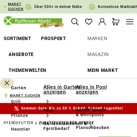
MARKT
springen
Zur Hauptnavigation springen
Über 500× in deiner Nähe
Kostenlose Marktab
SUCHEN
SORTIMENT
PROSPEKT
MARKEN
ANGEBOTE
MAGAZIN
THEMENWELTEN
MEIN MARKT
Alles in Garten
Alles in Pool
Garten
anzeigen
anzeigen
MARKT SUCHEN
Grill
Sommer-Sale: Bis zu 50 % Rabatt. Schnell zugreifen!
Aufstellpools
Pool
& Whirlpools
Pflanze
PFERDEFUTTER
ZUSATZFUTTER FÜR PFERDE
Gartenmaschinen &
Planschbecken
Forstbedarf
Haustier