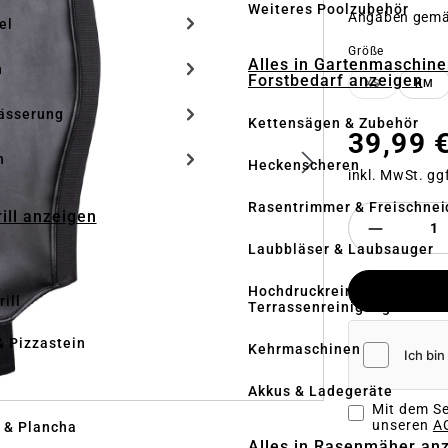
Weiteres Poolzubehör
Angaben gem
el
auswähle
Größe
Alles in Gartenmaschine
n
Forstbedarf anzeigen
XS
KM
(DIESE OPT
ässerung
Kettensägen & Zubehör
39,99 
h
Heckenscheren
inkl. MwSt. gg
Rasentrimmer & Freischnei
rill anzeigen
Laubbläser & Laubsauger
Hochdruckreiniger &
ill
Terrassenreinigung
& Pizzastein
Kehrmaschinen
n
Akkus & Ladegeräte
Mit dem Se
unseren
AG
l & Plancha
Alles in Rasenmäher an