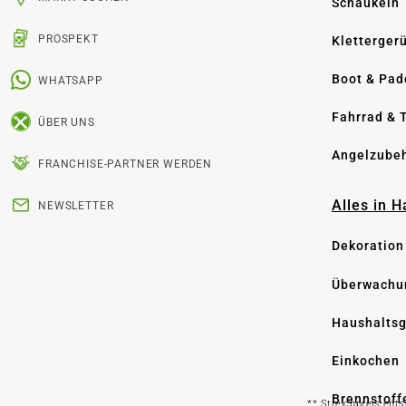
Schaukeln
PROSPEKT
Kletterger
Boot & Pad
WHATSAPP
Fahrrad & 
ÜBER UNS
Angelzube
FRANCHISE-PARTNER WERDEN
Alles in 
NEWSLETTER
Dekoration
Überwachu
Haushaltsg
Einkochen
Brennstoff
** Streichpreis ent