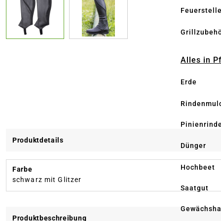
Feuerstell
Grillzubeh
Alles in 
Erde
Rindenmul
Pinienrind
Produktdetails
Dünger
Hochbeet
Farbe
schwarz mit Glitzer
Saatgut
Gewächsha
Produktbeschreibung