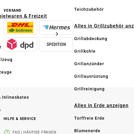
Teichzubehör
VERSAND
pielwaren & Freizeit
Alles in Grillzubehör an
Grillabdeckung
r
Grillkohle
elzeug
Grillanzünder
zeuge
Grillausrüstung
Grillreinigung
& Inlineskates
Alles in Erde anzeigen
n
Torffreie Erde
HILFE & SERVICE
e
Blumenerde
FAQ | HÄUFIGE FRAGEN