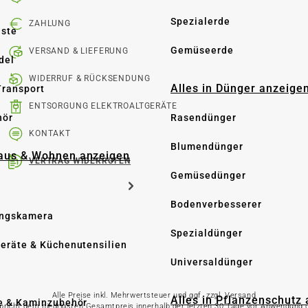
Spezialerde
ZAHLUNG
üste
Gemüseerde
VERSAND & LIEFERUNG
del
WIDERRUF & RÜCKSENDUNG
Alles in Dünger anzeige
Transport
ENTSORGUNG ELEKTROALTGERÄTE
hör
Rasendünger
KONTAKT
Blumendünger
Haus & Wohnen anzeigen
VERTRAG WIDERRUFEN
Gemüsedünger
Bodenverbesserer
ngskamera
Spezialdünger
eräte & Küchenutensilien
Universaldünger
Alle Preise inkl. Mehrwertsteuer und ggf. zzgl. Versand
Alles in Pflanzenschutz
e & Kaminzubehör
spricht dem niedrigsten Gesamtpreis innerhalb der letzten 30 Tage vor Anwendung