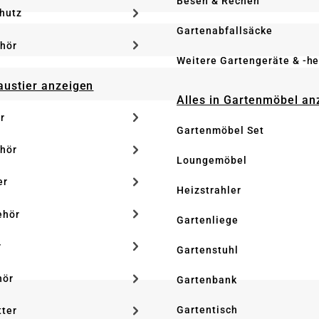
Besen & Rechen
hutz
Gartenabfallsäcke
hör
Weitere Gartengeräte & -he
Haustier anzeigen
Alles in Gartenmöbel an
r
Gartenmöbel Set
hör
Loungemöbel
er
Heizstrahler
ehör
Gartenliege
r
Gartenstuhl
hör
Gartenbank
Gartentisch
tter