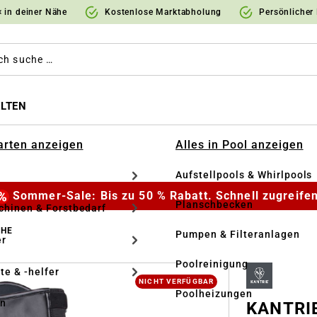
 in deiner Nähe
Kostenlose Marktabholung
Persönlicher
LTEN
Garten anzeigen
Alles in Pool anzeigen
Aufstellpools & Whirlpools
Sommer-Sale: Bis zu 50 % Rabatt. Schnell zugreifen
Planschbecken
hinen & Forstbedarf
UHE
Pumpen & Filteranlagen
r
Poolreinigung
te & -helfer
NICHT VERFÜGBAR
Poolheizungen
en
KANTRIE