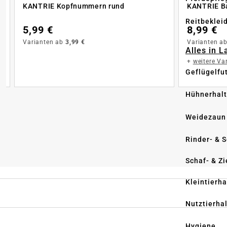
KANTRIE Kopfnummern rund
KANTRIE B
Reitbeklei
5,99 €
8,99 €
Varianten ab
3,99 €
Varianten a
Alles in 
+
weitere Va
Geflügelfu
Hühnerhal
Weidezaun
Rinder- & 
Schaf- & Z
Kleintierh
Nutztierha
Hygiene