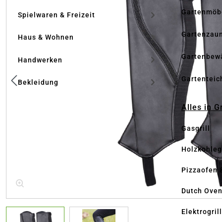
Gartenmöb
Spielwaren & Freizeit
Gartenzau
Haus & Wohnen
Gartenbew
Handwerken
Gartenteic
Bekleidung
Alles in G
Gasgrill
Holzkohlegr
Pizzaofen 
Dutch Ove
Elektrogril