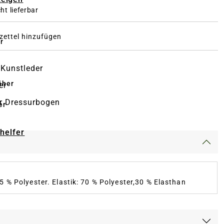
ht lieferbar
ettel hinzufügen
r
Kunstleder
äher
er
r Dressurbogen
er
-helfer
5 % Polyester. Elastik: 70 % Polyester,30 % Elasthan