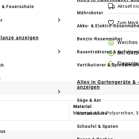
Aktuell nic
e & Feuerschale
Mähroboter
ör
Zum Merkz
Akku- & Elektro-Rasenmähe
Pflanze anzeigen
Benzin-Rasenmäher
Weiches 
Rasentraktoren & Aufsitzm
Mit Glitz
Elegante
Vertikutierer & Spindelmäh
ch
e
Alles in Gartengeräte & 
anzeigen
Säge & Axt
Material
Material: 65 % Polyurethan, 3
Gartenschere
Schaufel & Spaten
us