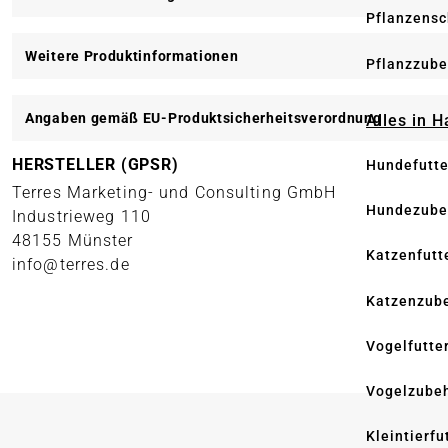
Pflanzensc
Weitere Produktinformationen
Pflanzzube
Angaben gemäß EU-Produktsicherheitsverordnung
Alles in 
HERSTELLER (GPSR)
Hundefutte
Terres Marketing- und Consulting GmbH
Hundezube
Industrieweg 110
48155 Münster
Katzenfutt
info@terres.de
Katzenzub
Vogelfutte
Vogelzube
Kleintierfu