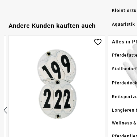
Kleintierz
Produktgalerie überspringen
Aquaristik
Andere Kunden kauften auch
Alles in 
Pferdefutt
Stallbedarf
Pferdedec
Reitsportz
Longieren 
Wellness &
Pferdepfle