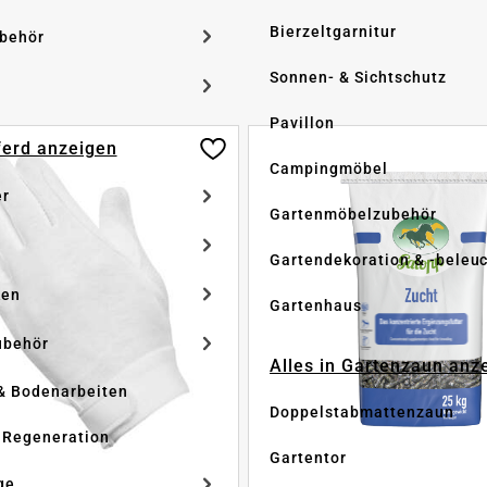
Bierzeltgarnitur
ubehör
Sonnen- & Sichtschutz
Pavillon
Pferd anzeigen
Campingmöbel
er
Gartenmöbelzubehör
Gartendekoration & -beleu
ken
Gartenhaus
ubehör
Alles in Gartenzaun anz
& Bodenarbeiten
Doppelstabmattenzaun
 Regeneration
Gartentor
ge