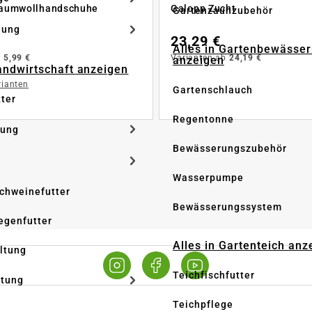
aumwollhandschuhe
Galopp Zucht
Gartenzaunzubehör
dung
23,29 €
Alles in Gartenbewässe
b
5,99 €
Varianten ab
24,19 €
anzeigen
Landwirtschaft anzeigen
rianten
Gartenschlauch
tter
Regentonne
tung
Bewässerungszubehör
Wasserpumpe
Schweinefutter
Bewässerungssystem
iegenfutter
Alles in Gartenteich anz
altung
Teichfischfutter
ltung
Teichpflege