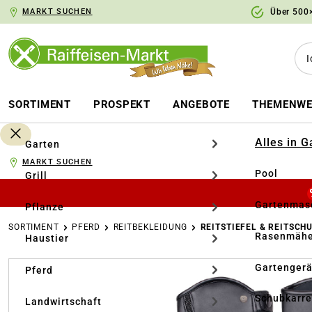
MARKT SUCHEN
Über 500×
springen
Zur Hauptnavigation springen
SORTIMENT
PROSPEKT
ANGEBOTE
THEMENWE
Alles in 
Garten
MARKT SUCHEN
Pool
Grill
Gartenmasc
Pflanze
SORTIMENT
PFERD
REITBEKLEIDUNG
REITSTIEFEL & REITSCH
Rasenmähe
Haustier
Bildergalerie überspringen
Gartengerä
Pferd
Schubkarr
Landwirtschaft