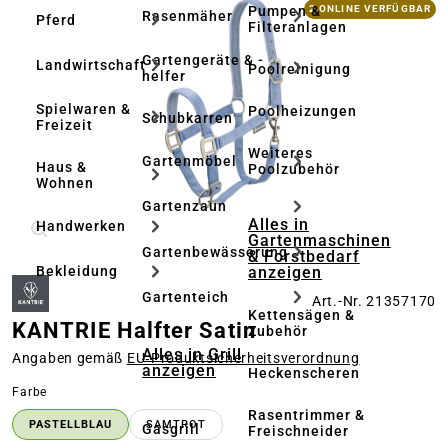
Bildergalerie überspringen
Pumpen &
2 ONLINE VERFÜGBAR
Rasenmäher
Pferd
Filteranlagen
Gartengeräte & -
Landwirtschaft
Poolreinigung
helfer
Spielwaren &
Poolheizungen
Schubkarren
Freizeit
Weiteres
Gartenmöbel
Haus &
Poolzubehör
Wohnen
Gartenzaun
Alles in
Handwerken
Gartenmaschinen
Gartenbewässerung
& Forstbedarf
anzeigen
Bekleidung
Gartenteich
Art.-Nr. 21357170
Kettensägen &
KANTRIE Halfter Satin
Zubehör
Alles in Grill
Angaben gemäß
EU‑Produktsicherheitsverordnung
anzeigen
Heckenscheren
auswählen
Farbe
Rasentrimmer &
PASTELLBLAU
SAMTROT
Gasgrill
Freischneider