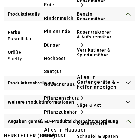
Rasenmäher
Erde
Benzin-
Produktdetails
Rindenmulch
Rasenmäher
Pinienrinde
Rasentraktoren
Farbe
& Aufsitzmäher
Pastellblau
Dünger
Vertikutierer &
Größe
Spindelmäher
Hochbeet
Shetty
Saatgut
Alles in
Gartengeräte & -
Produktbeschreibung
Gewächshaus
helfer anzeigen
Pflanzenschutz
Weitere Produktinformationen
Säge & Axt
Pflanzzubehör
Angaben gemäß EU-Produktsicherheitsverordnung
Gartenschere
Alles in Haustier
anzeigen
HERSTELLER (GPSR)
Schaufel & Spaten