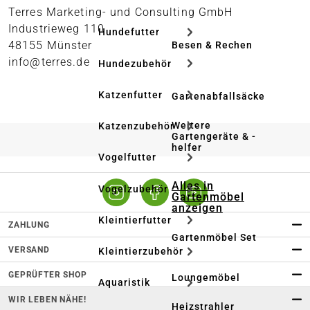
Terres Marketing- und Consulting GmbH
Industrieweg 110
Hundefutter
48155 Münster
Besen & Rechen
info@terres.de
Hundezubehör
Katzenfutter
Gartenabfallsäcke
Weitere
Katzenzubehör
Gartengeräte & -
helfer
Vogelfutter
Alles in
Vogelzubehör
Gartenmöbel
anzeigen
Kleintierfutter
ZAHLUNG
Gartenmöbel Set
VERSAND
Kleintierzubehör
GEPRÜFTER SHOP
Loungemöbel
Aquaristik
WIR LEBEN NÄHE!
Heizstrahler