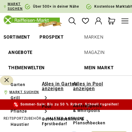
MARKT
springen
Zur Hauptnavigation springen
Über 500× in deiner Nähe
Kostenlose Marktab
SUCHEN
SORTIMENT
PROSPEKT
MARKEN
ANGEBOTE
MAGAZIN
THEMENWELTEN
MEIN MARKT
Alles in Garten
Alles in Pool
Garten
anzeigen
anzeigen
MARKT SUCHEN
Grill
Sommer-Sale: Bis zu 50 % Rabatt. Schnell zugreifen!
Aufstellpools
Pool
& Whirlpools
Pflanze
REITSPORTZUBEHÖR
HALFTER & STRICKE
Gartenmaschinen &
Planschbecken
Forstbedarf
Haustier