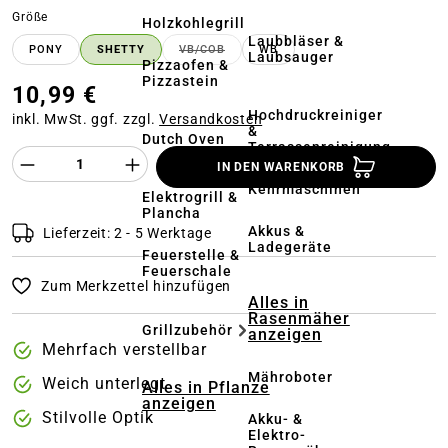
auswählen
Größe
Holzkohlegrill
Laubbläser &
PONY
SHETTY
VB/COB
WB
(DIESE OPTION IST ZURZEIT NICHT VE
Laubsauger
Pizzaofen &
Pizzastein
10,99 €
Hochdruckreiniger
inkl. MwSt. ggf. zzgl.
Versandkosten
&
Dutch Oven
Terrassenreinigung
Produkt Anzahl des Produktes "%product%
IN DEN WARENKORB
Kehrmaschinen
Elektrogrill &
Plancha
Akkus &
Lieferzeit: 2 - 5 Werktage
Ladegeräte
Feuerstelle &
Feuerschale
Zum Merkzettel hinzufügen
Alles in
Rasenmäher
Grillzubehör
anzeigen
Mehrfach verstellbar
Mähroboter
Weich unterlegt
Alles in Pflanze
anzeigen
Stilvolle Optik
Akku- &
Elektro-