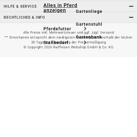
Alles in Pferd
HILFE & SERVICE
anzeigen
Gartenliege
RECHTLICHES & INFO
Gartenstuhl
Pferdefutter
Alle Preise inkl. Mehrwertsteuer und ggf. zzgl. Versand
Gartenbank
** Streichpreis entspricht dem niedrigsten Gesamtpreis innerhalb der letzten
Stallbedarf
30 Tage vor Anwendung der Preisermäßigung
© Copyright 2026 Raiffeisen Webshop GmbH & Co. KG
Gartentisch
Pferdedecken
Bierzeltgarnitur
Reitsportzubehör
Sonnen- &
Sichtschutz
Longieren &
Bodenarbeiten
Pavillon
Wellness &
Regeneration
Campingmöbel
Gartenmöbelzubehör
Pferdepflege
Gartendekoration & -
Reitbekleidung
beleuchtung