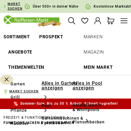
MARKT
springen
Zur Hauptnavigation springen
Über 500× in deiner Nähe
Kostenlose Marktab
SUCHEN
SORTIMENT
PROSPEKT
MARKEN
ANGEBOTE
MAGAZIN
THEMENWELTEN
MEIN MARKT
Alles in Garten
Alles in Pool
Garten
anzeigen
anzeigen
MARKT SUCHEN
Grill
Sommer-Sale: Bis zu 50 % Rabatt. Schnell zugreifen!
Aufstellpools
Pool
& Whirlpools
Pflanze
FREIZEIT- & FUNKTIONSKLEIDUNG
Gartenmaschinen &
Planschbecken
Forstbedarf
FUNKTIONSJACKEN & -SHIRTS DAMEN
Haustier