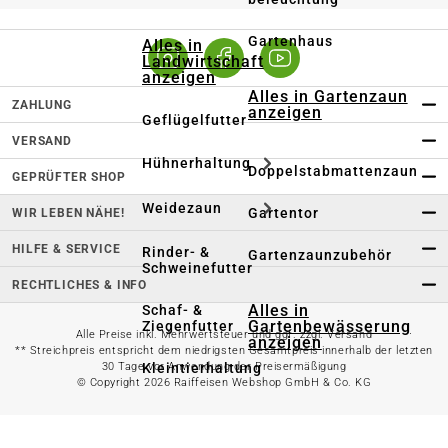
Gartenhaus
Alles in
Landwirtschaft
anzeigen
Alles in Gartenzaun
ZAHLUNG
anzeigen
Geflügelfutter
VERSAND
Hühnerhaltung
Doppelstabmattenzaun
GEPRÜFTER SHOP
Weidezaun
Gartentor
WIR LEBEN NÄHE!
HILFE & SERVICE
Rinder- &
Gartenzaunzubehör
Schweinefutter
RECHTLICHES & INFO
Alles in
Schaf- &
Gartenbewässerung
Ziegenfutter
Alle Preise inkl. Mehrwertsteuer und ggf. zzgl. Versand
anzeigen
** Streichpreis entspricht dem niedrigsten Gesamtpreis innerhalb der letzten
30 Tage vor Anwendung der Preisermäßigung
Kleintierhaltung
© Copyright 2026 Raiffeisen Webshop GmbH & Co. KG
Gartenschlauch
Nutztierhaltung
Regentonne