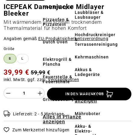
ICEPEAK Damenjacke Midlayer
Holzkohlegrill
Bleeker
Laubbläser &
Laubsauger
Pizzaofen &
Mit wärmendem und schnell trocknendem
Pizzastein
Thermalmaterial für hohen Komfort
Hochdruckreiniger
Angaben gemäß
EU‑Produktsicherheitsverordnung
&
Dutch Oven
Terrassenreinigung
auswählen
Größe
Kehrmaschinen
S
L
Elektrogrill &
Plancha
Akkus &
39,99 €
59,99 €
Ladegeräte
Feuerstelle &
inkl. MwSt. ggf. zzgl.
Versandkosten
Feuerschale
Produkt Anzahl des Produktes "%product%
Alles in
IN DEN WARENKORB
Rasenmäher
Grillzubehör
anzeigen
Mähroboter
Lieferzeit: 2 - 5 Werktage
Alles in Pflanze
anzeigen
Akku- &
Zum Merkzettel hinzufügen
Elektro-