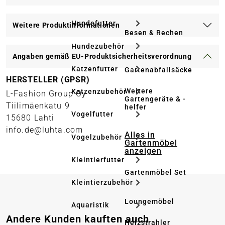
Hundefutter
Weitere Produktinformationen
Besen & Rechen
Hundezubehör
Angaben gemäß EU-Produktsicherheitsverordnung
Katzenfutter
Gartenabfallsäcke
HERSTELLER (GPSR)
Weitere
Katzenzubehör
L-Fashion Group Oy
Gartengeräte & -
Tiilimäenkatu 9
helfer
Vogelfutter
15680 Lahti
info.de@luhta.com
Alles in
Vogelzubehör
Gartenmöbel
anzeigen
Kleintierfutter
Gartenmöbel Set
Kleintierzubehör
Loungemöbel
Aquaristik
Produktgalerie überspringen
Andere Kunden kauften auch
Heizstrahler