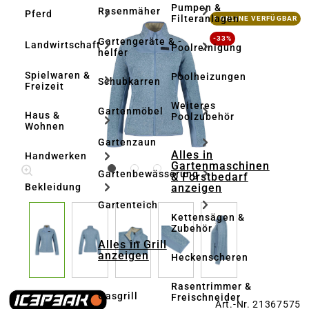
Pumpen &
Rasenmäher
Pferd
Bildergalerie überspringen
Filteranlagen
1 ONLINE VERFÜGBAR
-33%
Gartengeräte & -
Landwirtschaft
Poolreinigung
helfer
Spielwaren &
Poolheizungen
Schubkarren
Freizeit
Weiteres
Gartenmöbel
Haus &
Poolzubehör
Wohnen
Gartenzaun
Alles in
Handwerken
Gartenmaschinen
Gartenbewässerung
& Forstbedarf
anzeigen
Bekleidung
Gartenteich
Kettensägen &
Zubehör
Alles in Grill
anzeigen
Heckenscheren
Rasentrimmer &
Gasgrill
Freischneider
Art.-Nr. 21367575