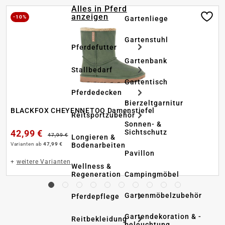
Alles in Pferd
anzeigen
-10%
Gartenliege
Gartenstuhl
Pferdefutter
Gartenbank
Stallbedarf
Gartentisch
Pferdedecken
Bierzeltgarnitur
BLACKFOX CHEYENNETOO Damenstiefel
Reitsportzubehör
Sonnen- &
42,99 €
Sichtschutz
47,99 €
Longieren &
Varianten ab
47,99 €
Bodenarbeiten
Pavillon
+
weitere Varianten
Wellness &
Regeneration
Campingmöbel
Gartenmöbelzubehör
Pferdepflege
Gartendekoration & -
Reitbekleidung
beleuchtung