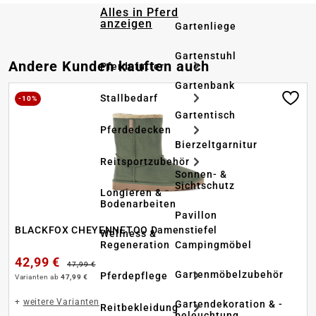
Alles in Pferd
anzeigen
Gartenliege
Gartenstuhl
Produktgalerie überspringen
Andere Kunden kauften auch
Pferdefutter
Gartenbank
Stallbedarf
-10%
Gartentisch
Pferdedecken
Bierzeltgarnitur
Reitsportzubehör
Sonnen- &
Sichtschutz
Longieren &
Bodenarbeiten
Pavillon
BLACKFOX CHEYENNETOO Damenstiefel
Wellness &
Regeneration
Campingmöbel
42,99 €
47,99 €
Gartenmöbelzubehör
Pferdepflege
Varianten ab
47,99 €
+
weitere Varianten
Gartendekoration & -
Reitbekleidung
beleuchtung