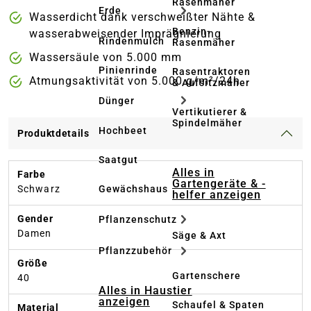
Rasenmäher
Erde
Wasserdicht dank verschweißter Nähte &
Benzin-
wasserabweisender Imprägnierung
Rindenmulch
Rasenmäher
Wassersäule von 5.000 mm
Pinienrinde
Rasentraktoren
Atmungsaktivität von 5.000 g/m²/24h
& Aufsitzmäher
Dünger
Vertikutierer &
Spindelmäher
Hochbeet
Produktdetails
Saatgut
Alles in
Farbe
Gartengeräte & -
Schwarz
Gewächshaus
helfer anzeigen
Gender
Pflanzenschutz
Damen
Säge & Axt
Pflanzzubehör
Größe
Gartenschere
40
Alles in Haustier
anzeigen
Schaufel & Spaten
Material