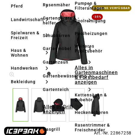
Pumpen &
Rasenmäher
Pferd
Bildergalerie überspringen
Filteranlagen
3 ONLINE VERFÜGBAR
-35%
Gartengeräte & -
Landwirtschaft
Poolreinigung
helfer
Spielwaren &
Poolheizungen
Schubkarren
Freizeit
Weiteres
Gartenmöbel
Haus &
Poolzubehör
Wohnen
Gartenzaun
Alles in
Handwerken
Gartenmaschinen
Gartenbewässerung
& Forstbedarf
anzeigen
Bekleidung
Gartenteich
Kettensägen &
Zubehör
Alles in Grill
anzeigen
Heckenscheren
Rasentrimmer &
Gasgrill
Freischneider
Art.-Nr. 22867258