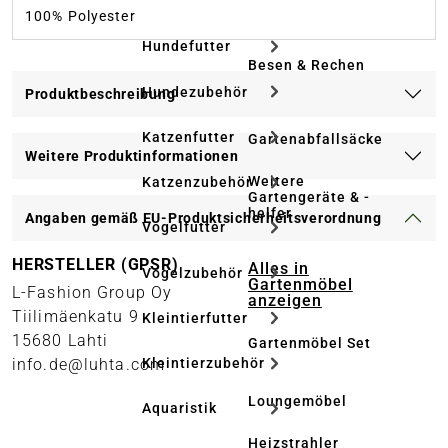
100% Polyester
Hundefutter
Besen & Rechen
Hundezubehör
Produktbeschreibung
Katzenfutter
Gartenabfallsäcke
Weitere Produktinformationen
Weitere
Katzenzubehör
Gartengeräte & -
helfer
Angaben gemäß EU-Produktsicherheitsverordnung
Vogelfutter
HERSTELLER (GPSR)
Alles in
Vogelzubehör
Gartenmöbel
L-Fashion Group Oy
anzeigen
Tiilimäenkatu 9
Kleintierfutter
15680 Lahti
Gartenmöbel Set
info.de@luhta.com
Kleintierzubehör
Loungemöbel
Aquaristik
Heizstrahler