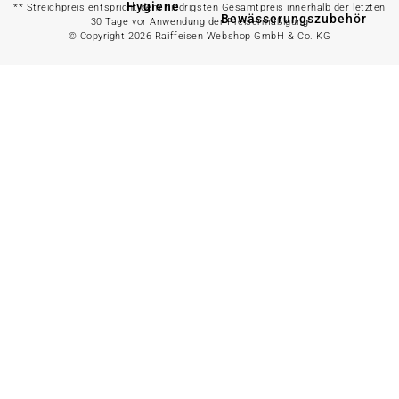
Hygiene
** Streichpreis entspricht dem niedrigsten Gesamtpreis innerhalb der letzten
Bewässerungszubehör
30 Tage vor Anwendung der Preisermäßigung
© Copyright 2026 Raiffeisen Webshop GmbH & Co. KG
Alles in
Wasserpumpe
Spielwaren &
Freizeit
Bewässerungssystem
anzeigen
Spielzeug
Alles in
Gartenteich
anzeigen
Spielhäuser
Teichfischfutter
Wasserspielzeug
Teichpflege
Kinderfahrzeuge
Teichzubehör
Ballsport
Tretroller &
Alles in
Inlineskates
Grillzubehör
anzeigen
Sandkästen