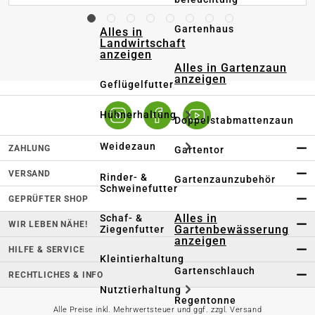
Gartenhaus
Alles in
Landwirtschaft
anzeigen
Alles in Gartenzaun
anzeigen
Geflügelfutter
Hühnerhaltung
Doppelstabmattenzaun
Weidezaun
ZAHLUNG
Gartentor
VERSAND
Rinder- &
Gartenzaunzubehör
Schweinefutter
GEPRÜFTER SHOP
Alles in
Schaf- &
WIR LEBEN NÄHE!
Gartenbewässerung
Ziegenfutter
anzeigen
HILFE & SERVICE
Kleintierhaltung
Gartenschlauch
RECHTLICHES & INFO
Nutztierhaltung
Regentonne
Alle Preise inkl. Mehrwertsteuer und ggf. zzgl. Versand