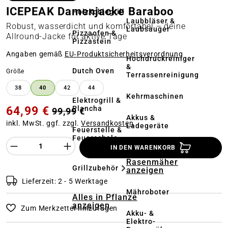
ICEPEAK Damenjacke Baraboo
Holzkohlegrill
Laubbläser &
Robust, wasserdicht und komfortabel – deine
Laubsauger
Pizzaofen &
Allround-Jacke für aktive Tage
Pizzastein
Angaben gemäß
EU‑Produktsicherheitsverordnung
Hochdruckreiniger
&
Dutch Oven
auswählen
Größe
Terrassenreinigung
38
40
42
44
Kehrmaschinen
Elektrogrill &
64,99 €
Plancha
99,99 €
Akkus &
inkl. MwSt. ggf. zzgl.
Versandkosten
Ladegeräte
Feuerstelle &
Feuerschale
Produkt Anzahl des Produktes "%product%
IN DEN WARENKORB
Alles in
Rasenmäher
Grillzubehör
anzeigen
Lieferzeit: 2 - 5 Werktage
Mähroboter
Alles in Pflanze
anzeigen
Zum Merkzettel hinzufügen
Akku- &
Elektro-