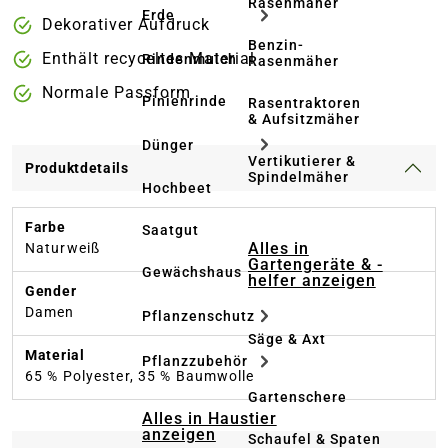
Rasenmäher
Erde
Dekorativer Aufdruck
Benzin-
Enthält recyceltes Material
Rindenmulch
Rasenmäher
Normale Passform
Pinienrinde
Rasentraktoren
& Aufsitzmäher
Dünger
Vertikutierer &
Produktdetails
Spindelmäher
Hochbeet
Farbe
Saatgut
Alles in
Naturweiß
Gartengeräte & -
Gewächshaus
helfer anzeigen
Gender
Damen
Pflanzenschutz
Säge & Axt
Material
Pflanzzubehör
65 % Polyester, 35 % Baumwolle
Gartenschere
Alles in Haustier
anzeigen
Schaufel & Spaten