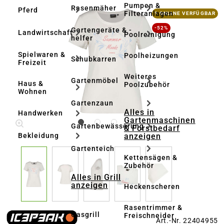
Pumpen &
Rasenmäher
Pferd
Bildergalerie überspringen
Filteranlagen
1 ONLINE VERFÜGBAR
-52%
Gartengeräte & -
Landwirtschaft
Poolreinigung
helfer
Spielwaren &
Poolheizungen
Schubkarren
Freizeit
Weiteres
Gartenmöbel
Haus &
Poolzubehör
Wohnen
Gartenzaun
Alles in
Handwerken
Gartenmaschinen
Gartenbewässerung
& Forstbedarf
anzeigen
Bekleidung
Gartenteich
Kettensägen &
Zubehör
Alles in Grill
anzeigen
Heckenscheren
Rasentrimmer &
Gasgrill
Freischneider
Art.-Nr. 22404955