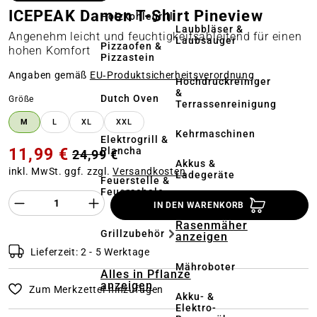
ICEPEAK Damen T-Shirt Pineview
Holzkohlegrill
Laubbläser &
Angenehm leicht und feuchtigkeitsableitend für einen
Laubsauger
Pizzaofen &
hohen Komfort
Pizzastein
Angaben gemäß
EU‑Produktsicherheitsverordnung
Hochdruckreiniger
&
Dutch Oven
auswählen
Größe
Terrassenreinigung
M
L
XL
XXL
Kehrmaschinen
Elektrogrill &
11,99 €
Plancha
24,99 €
Akkus &
inkl. MwSt. ggf. zzgl.
Versandkosten
Ladegeräte
Feuerstelle &
Feuerschale
Produkt Anzahl des Produktes "%product%
IN DEN WARENKORB
Alles in
Rasenmäher
Grillzubehör
anzeigen
Lieferzeit: 2 - 5 Werktage
Mähroboter
Alles in Pflanze
anzeigen
Zum Merkzettel hinzufügen
Akku- &
Elektro-