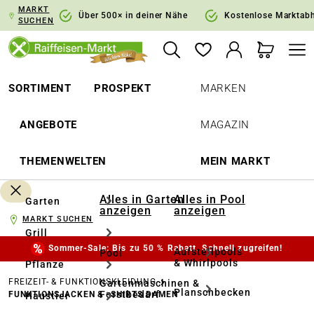
MARKT
springen
Zur Hauptnavigation springen
Über 500× in deiner Nähe
Kostenlose Marktab
SUCHEN
SORTIMENT
PROSPEKT
MARKEN
ANGEBOTE
MAGAZIN
THEMENWELTEN
MEIN MARKT
Alles in Garten
Alles in Pool
Garten
anzeigen
anzeigen
MARKT SUCHEN
Grill
Sommer-Sale: Bis zu 50 % Rabatt. Schnell zugreifen!
Aufstellpools
Pool
& Whirlpools
Pflanze
FREIZEIT- & FUNKTIONSKLEIDUNG
Gartenmaschinen &
Planschbecken
Forstbedarf
FUNKTIONSJACKEN & -SHIRTS DAMEN
Haustier