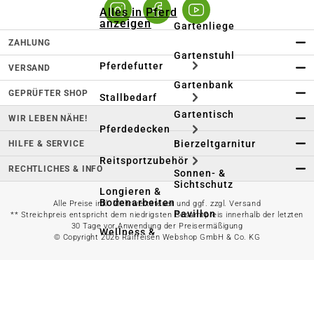
Alles in Pferd
anzeigen
Gartenliege
ZAHLUNG
Gartenstuhl
Pferdefutter
VERSAND
Gartenbank
GEPRÜFTER SHOP
Stallbedarf
Gartentisch
WIR LEBEN NÄHE!
Pferdedecken
Bierzeltgarnitur
HILFE & SERVICE
Reitsportzubehör
RECHTLICHES & INFO
Sonnen- &
Sichtschutz
Longieren &
Bodenarbeiten
Alle Preise inkl. Mehrwertsteuer und ggf. zzgl. Versand
Pavillon
** Streichpreis entspricht dem niedrigsten Gesamtpreis innerhalb der letzten
30 Tage vor Anwendung der Preisermäßigung
Wellness &
© Copyright 2026 Raiffeisen Webshop GmbH & Co. KG
Regeneration
Campingmöbel
Gartenmöbelzubehör
Pferdepflege
Gartendekoration & -
Reitbekleidung
beleuchtung