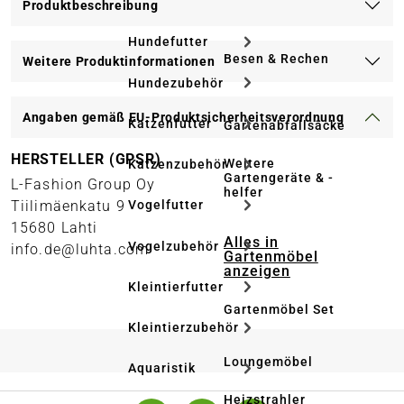
Produktbeschreibung
Hundefutter
Besen & Rechen
Weitere Produktinformationen
Hundezubehör
Angaben gemäß EU-Produktsicherheitsverordnung
Katzenfutter
Gartenabfallsäcke
HERSTELLER (GPSR)
Weitere
Katzenzubehör
Gartengeräte & -
L-Fashion Group Oy
helfer
Tiilimäenkatu 9
Vogelfutter
15680 Lahti
Alles in
Vogelzubehör
info.de@luhta.com
Gartenmöbel
anzeigen
Kleintierfutter
Gartenmöbel Set
Kleintierzubehör
Loungemöbel
Aquaristik
Heizstrahler