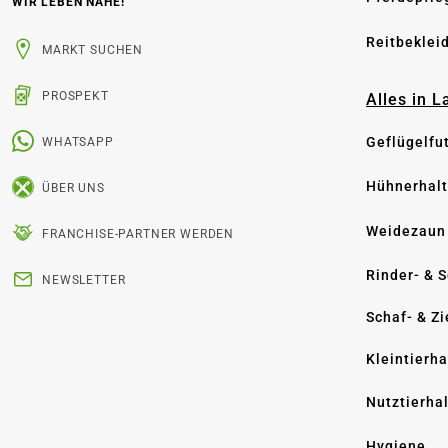
WIR LEBEN NÄHE!
Reitbeklei
MARKT SUCHEN
PROSPEKT
Alles in 
Geflügelfu
WHATSAPP
Hühnerhal
ÜBER UNS
Weidezaun
FRANCHISE-PARTNER WERDEN
Rinder- & 
NEWSLETTER
Schaf- & Z
Kleintierh
Nutztierha
Hygiene