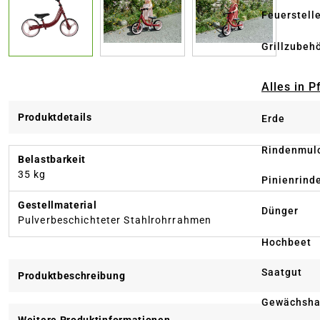
Feuerstell
Grillzubeh
Alles in 
Produktdetails
Erde
Rindenmul
Belastbarkeit
35 kg
Pinienrind
Gestellmaterial
Dünger
Pulverbeschichteter Stahlrohrrahmen
Hochbeet
Saatgut
Produktbeschreibung
Gewächsha