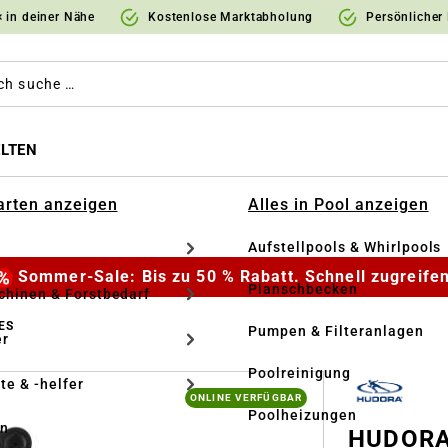
 in deiner Nähe
Kostenlose Marktabholung
Persönlicher
LTEN
Garten anzeigen
Alles in Pool anzeigen
Aufstellpools & Whirlpools
Sommer-Sale: Bis zu 50 % Rabatt. Schnell zugreifen
Planschbecken
hinen & Forstbedarf
ES
Pumpen & Filteranlagen
r
Poolreinigung
te & -helfer
ONLINE VERFÜGBAR
Poolheizungen
en
HUDORA 