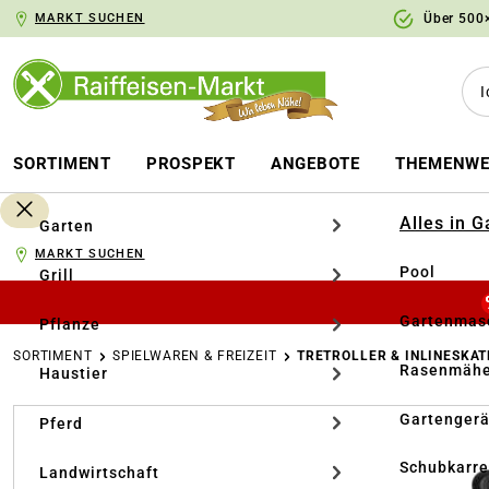
MARKT SUCHEN
Über 500×
springen
Zur Hauptnavigation springen
SORTIMENT
PROSPEKT
ANGEBOTE
THEMENWE
Alles in 
Garten
MARKT SUCHEN
Pool
Grill
Gartenmasc
Pflanze
SORTIMENT
SPIELWAREN & FREIZEIT
TRETROLLER & INLINESKAT
Rasenmähe
Haustier
Bildergalerie überspringen
Gartengerä
Pferd
Schubkarr
Landwirtschaft