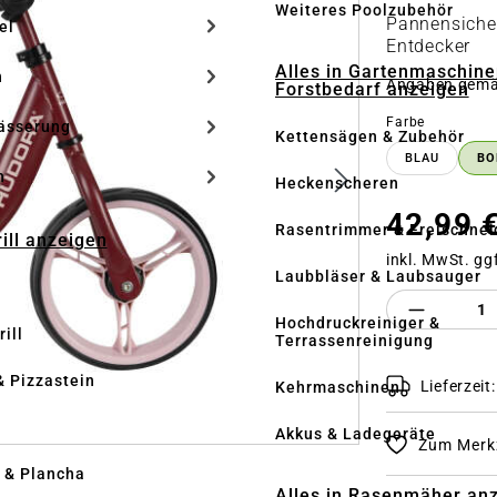
Weiteres Poolzubehör
Pannensicher
el
Entdecker
Alles in Gartenmaschine
n
Angaben gem
Forstbedarf anzeigen
auswähle
Farbe
ässerung
Kettensägen & Zubehör
BLAU
BO
h
Heckenscheren
42,99 
Rasentrimmer & Freischnei
rill anzeigen
inkl. MwSt. gg
Laubbläser & Laubsauger
Produkt 
Hochdruckreiniger &
ill
Terrassenreinigung
& Pizzastein
Lieferzeit
Kehrmaschinen
n
Akkus & Ladegeräte
Zum Merkz
l & Plancha
Alles in Rasenmäher an