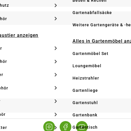
Besen & Rechen
hutz
Gartenabfallsäcke
hör
Weitere Gartengeräte & -he
Haustier anzeigen
Alles in Gartenmöbel an
r
Gartenmöbel Set
hör
Loungemöbel
er
Heizstrahler
ehör
Gartenliege
r
Gartenstuhl
hör
Gartenbank
Gartentisch
tter