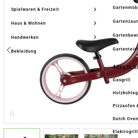
Gartenmöb
Spielwaren & Freizeit
Gartenzau
Haus & Wohnen
Gartenbew
Handwerken
Gartenteic
Bekleidung
Alles in G
Gasgrill
Holzkohlegr
Pizzaofen 
Dutch Ove
Elektrogril