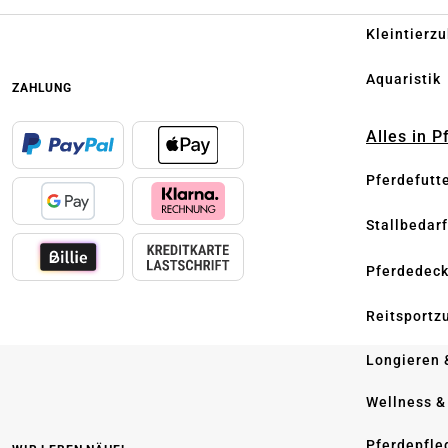
Kleintierz
Aquaristik
ZAHLUNG
Alles in 
Pferdefutt
Stallbedarf
Pferdedec
Reitsportz
Longieren 
Wellness &
Pferdepfle