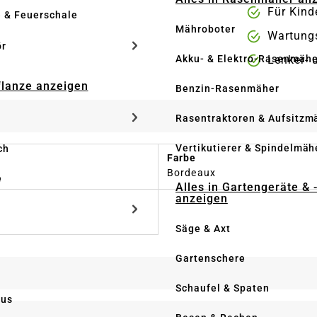
Für Kind
e & Feuerschale
Mähroboter
Wartung
ör
Akku- & Elektro-Rasenmähe
Lenker- 
Pflanze anzeigen
Benzin-Rasenmäher
Rasentraktoren & Aufsitzm
Vertikutierer & Spindelmäh
ch
Farbe
Bordeaux
e
Alles in Gartengeräte & 
anzeigen
Säge & Axt
Gartenschere
Schaufel & Spaten
us