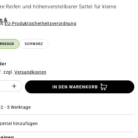
e Reifen und höhenverstellbarer Sattel für kleine
n &
äß
EU‑Produktsicherheitsverordnung
n
RDEAUX
SCHWARZ
€
der
f. zzgl.
Versandkosten
Anzahl des Produktes "%product%": Gi
IN DEN WARENKORB
: 2 - 5 Werktage
ettel hinzufügen
zeigen