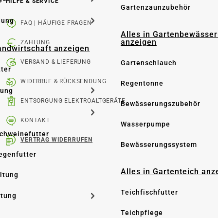
HILFE & SERVICE
Gartenzaunzubehör
dung
FAQ | HÄUFIGE FRAGEN
Alles in Gartenbewässe
anzeigen
ZAHLUNG
Landwirtschaft anzeigen
VERSAND & LIEFERUNG
Gartenschlauch
tter
WIDERRUF & RÜCKSENDUNG
Regentonne
tung
ENTSORGUNG ELEKTROALTGERÄTE
Bewässerungszubehör
KONTAKT
Wasserpumpe
Schweinefutter
VERTRAG WIDERRUFEN
Bewässerungssystem
iegenfutter
Alles in Gartenteich anz
altung
Teichfischfutter
ltung
Teichpflege