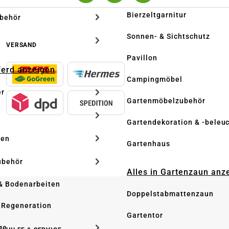
Bierzeltgarnitur
ubehör
Sonnen- & Sichtschutz
VERSAND
Pavillon
Pferd anzeigen
Campingmöbel
er
Gartenmöbelzubehör
Gartendekoration & -beleu
ken
Gartenhaus
ubehör
Alles in Gartenzaun anz
& Bodenarbeiten
Doppelstabmattenzaun
 Regeneration
Gartentor
ge