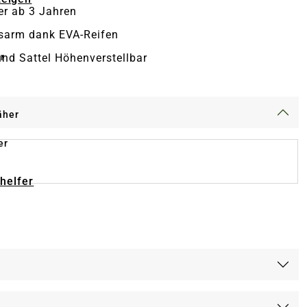
er ab 3 Jahren
sarm dank EVA-Reifen
r
und Sattel Höhenverstellbar
äher
er
-helfer