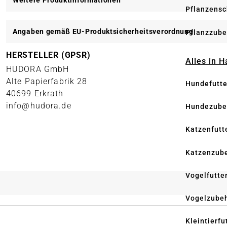
Weitere Produktinformationen
Pflanzensc
Angaben gemäß EU-Produktsicherheitsverordnung
Pflanzzube
HERSTELLER (GPSR)
Alles in 
HUDORA GmbH
Alte Papierfabrik 28
Hundefutte
40699 Erkrath
info@hudora.de
Hundezube
Katzenfutt
Katzenzub
Vogelfutte
Vogelzube
Kleintierfu