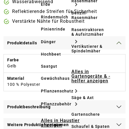
Rasenmäher
Wasserabweisend
Erde
Reflektierende Streifen für Sicherheit
Benzin-
Rindenmulch
Rasenmäher
Verstärkte Nähte für Robustheit
Pinienrinde
Rasentraktoren
& Aufsitzmäher
Dünger
Produktdetails
Vertikutierer &
Spindelmäher
Hochbeet
Farbe
Gelb
Saatgut
Alles in
Gartengeräte & -
Material
Gewächshaus
helfer anzeigen
100 % Polyester
Pflanzenschutz
Säge & Axt
Pflanzzubehör
Produktbeschreibung
Gartenschere
Alles in Haustier
anzeigen
Weitere Produktinformationen
Schaufel & Spaten