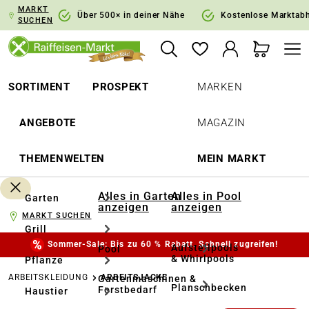
MARKT
springen
Zur Hauptnavigation springen
Über 500× in deiner Nähe
Kostenlose Marktab
SUCHEN
SORTIMENT
PROSPEKT
MARKEN
ANGEBOTE
MAGAZIN
THEMENWELTEN
MEIN MARKT
Alles in Garten
Alles in Pool
Garten
anzeigen
anzeigen
MARKT SUCHEN
Grill
Sommer-Sale: Bis zu 60 % Rabatt. Schnell zugreifen!
Aufstellpools
Pool
& Whirlpools
Pflanze
ARBEITSKLEIDUNG
ARBEITSJACKE
Gartenmaschinen &
Planschbecken
Forstbedarf
Haustier