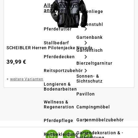
Alles in Pferd
anzeigen
Gartenliege
Gartenstuhl
Pferdefutter
Gartenbank
Stallbedarf
SCHEIBLER Herren Pilotenjacke Nevada
Gartentisch
Pferdedecken
39,99 €
Bierzeltgarnitur
Reitsportzubehör
Sonnen- &
+
weitere Varianten
Sichtschutz
Longieren &
Bodenarbeiten
Pavillon
Wellness &
Regeneration
Campingmöbel
Gartenmöbelzubehör
Pferdepflege
Gartendekoration & -
Reitbekleidung
beleuchtung