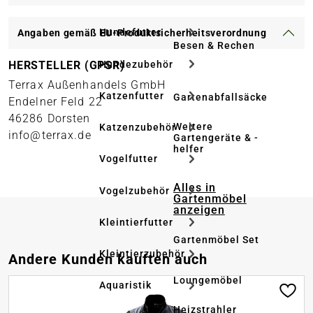
Hundefutter
Angaben gemäß EU-Produktsicherheitsverordnung
Besen & Rechen
Hundezubehör
HERSTELLER (GPSR)
Terrax Außenhandels GmbH
Katzenfutter
Gartenabfallsäcke
Endelner Feld 22
46286 Dorsten
Weitere
Katzenzubehör
info@terrax.de
Gartengeräte & -
helfer
Vogelfutter
Alles in
Vogelzubehör
Gartenmöbel
anzeigen
Kleintierfutter
Gartenmöbel Set
Kleintierzubehör
Produktgalerie überspringen
Andere Kunden kauften auch
Loungemöbel
Aquaristik
Heizstrahler