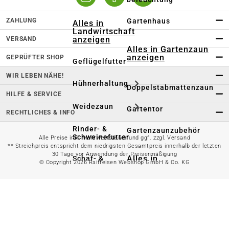
ZAHLUNG
Gartenhaus
Alles in
Landwirtschaft
anzeigen
VERSAND
Alles in Gartenzaun
anzeigen
GEPRÜFTER SHOP
Geflügelfutter
WIR LEBEN NÄHE!
Hühnerhaltung
Doppelstabmattenzaun
HILFE & SERVICE
Weidezaun
Gartentor
RECHTLICHES & INFO
Rinder- &
Gartenzaunzubehör
Schweinefutter
Alle Preise inkl. Mehrwertsteuer und ggf. zzgl. Versand
** Streichpreis entspricht dem niedrigsten Gesamtpreis innerhalb der letzten
30 Tage vor Anwendung der Preisermäßigung
Alles in
Schaf- &
© Copyright 2026 Raiffeisen Webshop GmbH & Co. KG
Gartenbewässerung
Ziegenfutter
anzeigen
Kleintierhaltung
Gartenschlauch
Nutztierhaltung
Regentonne