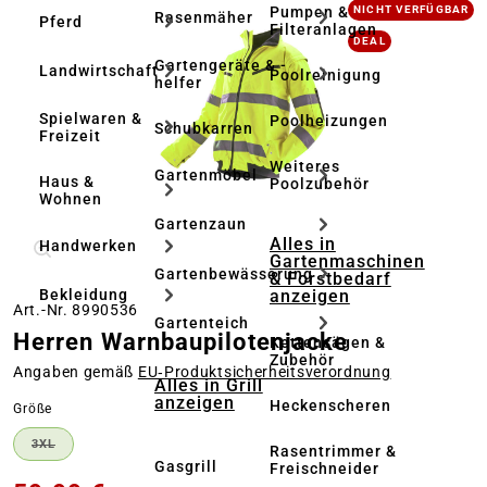
Bildergalerie überspringen
Pumpen &
NICHT VERFÜGBAR
Rasenmäher
Pferd
Filteranlagen
DEAL
Gartengeräte & -
Landwirtschaft
Poolreinigung
helfer
Spielwaren &
Poolheizungen
Schubkarren
Freizeit
Weiteres
Gartenmöbel
Haus &
Poolzubehör
Wohnen
Gartenzaun
Alles in
Handwerken
Gartenmaschinen
Gartenbewässerung
& Forstbedarf
anzeigen
Bekleidung
Art.-Nr. 8990536
Gartenteich
Herren Warnbaupilotenjacke
Kettensägen &
Zubehör
Angaben gemäß
EU‑Produktsicherheitsverordnung
Alles in Grill
anzeigen
Heckenscheren
auswählen
Größe
3XL
Rasentrimmer &
(DIESE OPTION IST ZURZEIT NICHT VERFÜGBAR.)
Gasgrill
Freischneider