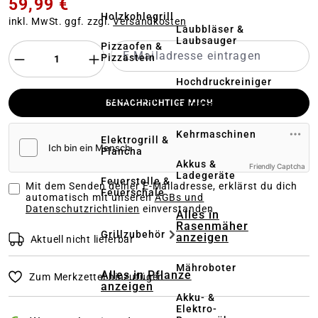
59,99 €
Holzkohlegrill
inkl. MwSt. ggf. zzgl.
Versandkosten
Laubbläser &
Laubsauger
Pizzaofen &
Pizzastein
Hochdruckreiniger
&
Dutch Oven
BENACHRICHTIGE MICH
Terrassenreinigung
Kehrmaschinen
Elektrogrill &
Plancha
Akkus &
Friendly Captcha
Ladegeräte
Feuerstelle &
Mit dem Senden deiner E-Mailadresse, erklärst du dich
Feuerschale
automatisch mit unseren
AGBs und
Datenschutzrichtlinien
einverstanden
Alles in
Rasenmäher
Grillzubehör
anzeigen
Aktuell nicht lieferbar
Mähroboter
Alles in Pflanze
Zum Merkzettel hinzufügen
anzeigen
Akku- &
Elektro-