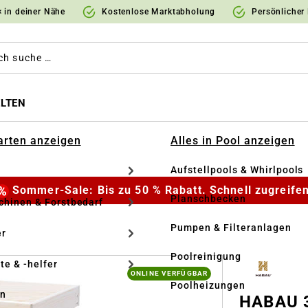
 in deiner Nähe
Kostenlose Marktabholung
Persönlicher
LTEN
Garten anzeigen
Alles in Pool anzeigen
Aufstellpools & Whirlpools
Sommer-Sale: Bis zu 50 % Rabatt. Schnell zugreifen
Planschbecken
hinen & Forstbedarf
Pumpen & Filteranlagen
r
Poolreinigung
te & -helfer
ONLINE VERFÜGBAR
Poolheizungen
en
HABAU 3