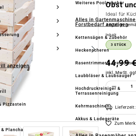
Weiteres Poolzubehör
Obst un
el
Ideal für Kü
Alles in Gartenmaschine
n
Forstbedarf anzeigen
Angaben gem
ässerung
auswähle
Inhalt
Kettensägen & Zubehör
3 STÜCK
h
Heckenscheren
44,99 
Rasentrimmer & Freischnei
rill anzeigen
inkl. MwSt. gg
Laubbläser & Laubsauger
Produkt 
Hochdruckreiniger &
ill
Terrassenreinigung
& Pizzastein
Kehrmaschinen
Lieferzeit
n
Akkus & Ladegeräte
Zum Merkz
l & Plancha
Alles in Rasenmäher an