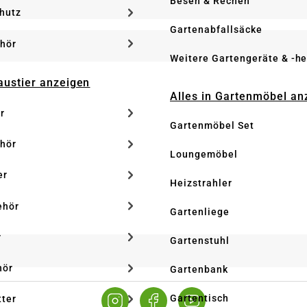
Besen & Rechen
hutz
Gartenabfallsäcke
hör
Weitere Gartengeräte & -he
Haustier anzeigen
Alles in Gartenmöbel an
r
Gartenmöbel Set
hör
Loungemöbel
er
Heizstrahler
ehör
Gartenliege
r
Gartenstuhl
hör
Gartenbank
Gartentisch
tter