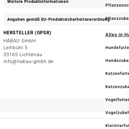
Weitere Produktinformationen
Pflanzensc
Pflanzzube
Angaben gemäß EU-Produktsicherheitsverordnung
HERSTELLER (GPSR)
Alles in 
HABAU GmbH
Leihbühl 5
Hundefutte
33165 Lichtenau
Hundezube
info@habau-gmbh.de
Katzenfutt
Katzenzub
Vogelfutte
Vogelzube
Kleintierfu