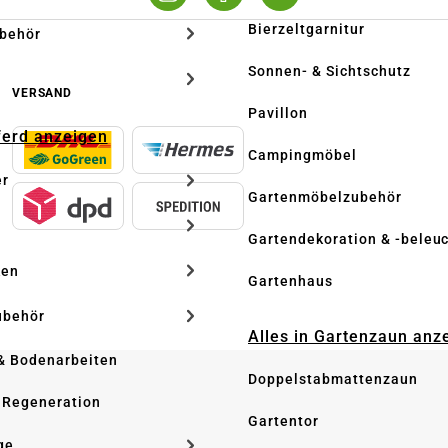
Bierzeltgarnitur
ubehör
Sonnen- & Sichtschutz
VERSAND
Pavillon
Pferd anzeigen
Campingmöbel
er
Gartenmöbelzubehör
Gartendekoration & -beleu
ken
Gartenhaus
ubehör
Alles in Gartenzaun anz
& Bodenarbeiten
Doppelstabmattenzaun
 Regeneration
Gartentor
ge