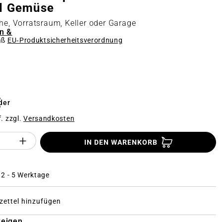
d Gemüse
che, Vorratsraum, Keller oder Garage
n &
äß
EU‑Produktsicherheitsverordnung
n
€
der
f. zzgl.
Versandkosten
Anzahl des Produktes "%product%": Gi
IN DEN WARENKORB
: 2 - 5 Werktage
ettel hinzufügen
zeigen