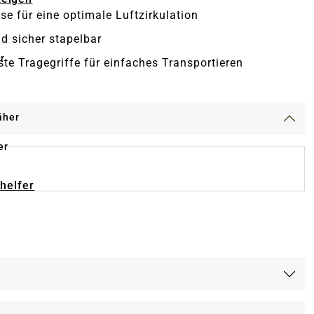
se für eine optimale Luftzirkulation
nd sicher stapelbar
r
ste Tragegriffe für einfaches Transportieren
äher
er
-helfer