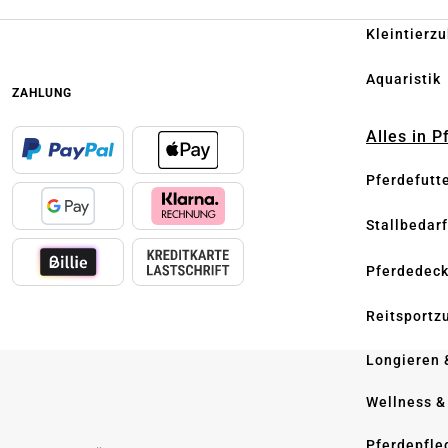
Kleintierz
Aquaristik
ZAHLUNG
Alles in 
Pferdefutt
Stallbedarf
Pferdedec
Reitsportz
Longieren 
Wellness &
Pferdepfle