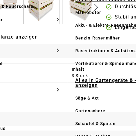
Durchläs
e & Feuerschale
Mähroboter
Stabil u
ör
Akku- & Elektro-Rasenmähe
Eingefrä
Pflanze anzeigen
Benzin-Rasenmäher
Rasentraktoren & Aufsitzm
Vertikutierer & Spindelmäh
ch
Inhalt
3 Stück
e
Alles in Gartengeräte & 
anzeigen
Säge & Axt
Gartenschere
Schaufel & Spaten
us