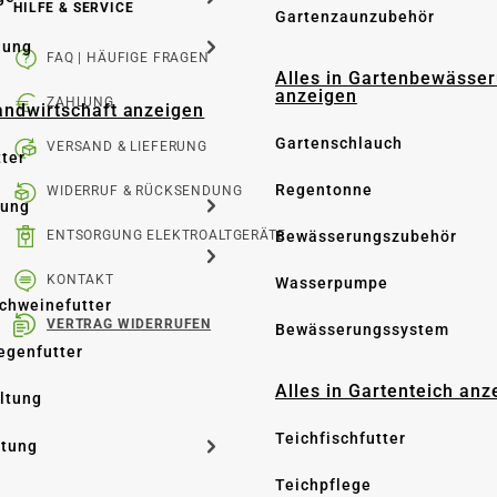
HILFE & SERVICE
Gartenzaunzubehör
dung
FAQ | HÄUFIGE FRAGEN
Alles in Gartenbewässe
anzeigen
ZAHLUNG
Landwirtschaft anzeigen
Gartenschlauch
VERSAND & LIEFERUNG
tter
Regentonne
WIDERRUF & RÜCKSENDUNG
tung
Bewässerungszubehör
ENTSORGUNG ELEKTROALTGERÄTE
KONTAKT
Wasserpumpe
Schweinefutter
VERTRAG WIDERRUFEN
Bewässerungssystem
iegenfutter
Alles in Gartenteich anz
altung
Teichfischfutter
ltung
Teichpflege