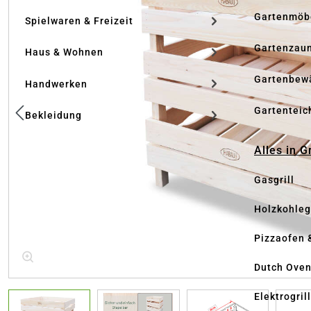
Gartenmöb
Spielwaren & Freizeit
Gartenzau
Haus & Wohnen
Gartenbew
Handwerken
Gartenteic
Bekleidung
Alles in G
Gasgrill
Holzkohlegr
Pizzaofen 
Dutch Ove
Elektrogril