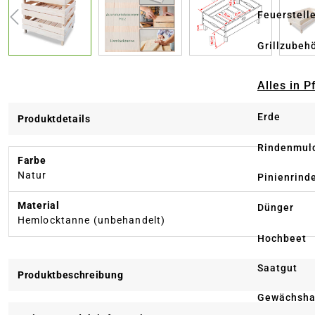
Feuerstell
Grillzubeh
Alles in 
Erde
Produktdetails
Rindenmul
Farbe
Natur
Pinienrind
Material
Dünger
Hemlocktanne (unbehandelt)
Hochbeet
Saatgut
Produktbeschreibung
Gewächsha