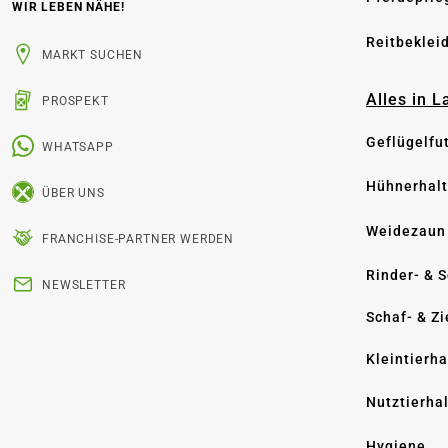
WIR LEBEN NÄHE!
Reitbeklei
MARKT SUCHEN
Alles in 
PROSPEKT
Geflügelfu
WHATSAPP
Hühnerhal
ÜBER UNS
Weidezaun
FRANCHISE-PARTNER WERDEN
Rinder- & 
NEWSLETTER
Schaf- & Z
Kleintierh
Nutztierha
Hygiene