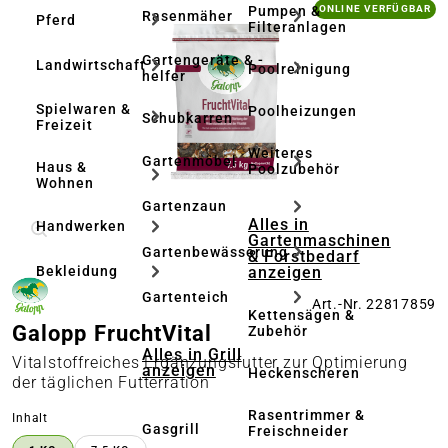
Bildergalerie überspringen
Pumpen &
ONLINE VERFÜGBAR
Rasenmäher
Pferd
Filteranlagen
Gartengeräte & -
Landwirtschaft
Poolreinigung
helfer
Spielwaren &
Poolheizungen
Schubkarren
Freizeit
Weiteres
Gartenmöbel
Haus &
Poolzubehör
Wohnen
Gartenzaun
Alles in
Handwerken
Gartenmaschinen
Gartenbewässerung
& Forstbedarf
anzeigen
Bekleidung
Gartenteich
Art.-Nr. 22817859
Kettensägen &
Galopp FruchtVital
Zubehör
Alles in Grill
Vitalstoffreiches Ergänzungsfutter zur Optimierung
anzeigen
Heckenscheren
der täglichen Futterration
Rasentrimmer &
auswählen
Inhalt
Gasgrill
Freischneider