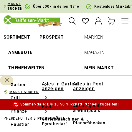
MARKT
springen
Zur Hauptnavigation springen
Über 500× in deiner Nähe
Kostenlose Marktab
SUCHEN
SORTIMENT
PROSPEKT
MARKEN
ANGEBOTE
MAGAZIN
THEMENWELTEN
MEIN MARKT
Alles in Garten
Alles in Pool
Garten
anzeigen
anzeigen
MARKT SUCHEN
Grill
Sommer-Sale: Bis zu 50 % Rabatt. Schnell zugreifen!
Aufstellpools
Pool
& Whirlpools
Pflanze
PFERDEFUTTER
PFERDEMÜSLI
Gartenmaschinen &
Planschbecken
Forstbedarf
Haustier