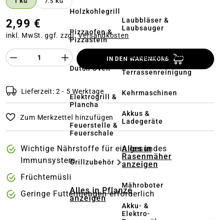
1 KG
7.5 KG
Holzkohlegrill
Laubbläser &
2,99 €
Laubsauger
Pizzaofen &
inkl. MwSt. ggf. zzgl.
Versandkosten
Pizzastein
Produkt Anzahl des Produktes "%product%
Hochdruckreiniger
IN DEN WARENKORB
&
Dutch Oven
Terrassenreinigung
Lieferzeit: 2 - 5 Werktage
Kehrmaschinen
Elektrogrill &
Plancha
Akkus &
Zum Merkzettel hinzufügen
Ladegeräte
Feuerstelle &
Feuerschale
Wichtige Nährstoffe für ein gesundes
Alles in
Rasenmäher
Immunsystem
Grillzubehör
anzeigen
Früchtemüsli
Mähroboter
Alles in Pflanze
Geringe Futtermengen erforderlich
anzeigen
Akku- &
Elektro-