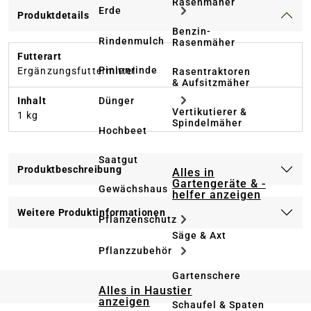
Rasenmäher
Erde
Produktdetails
Benzin-
Rindenmulch
Rasenmäher
Futterart
Pinienrinde
Ergänzungsfuttermittel
Rasentraktoren
& Aufsitzmäher
Dünger
Inhalt
Vertikutierer &
1 kg
Spindelmäher
Hochbeet
Saatgut
Produktbeschreibung
Alles in
Gartengeräte & -
Gewächshaus
helfer anzeigen
Weitere Produktinformationen
Pflanzenschutz
Säge & Axt
Pflanzzubehör
Gartenschere
Alles in Haustier
anzeigen
Schaufel & Spaten