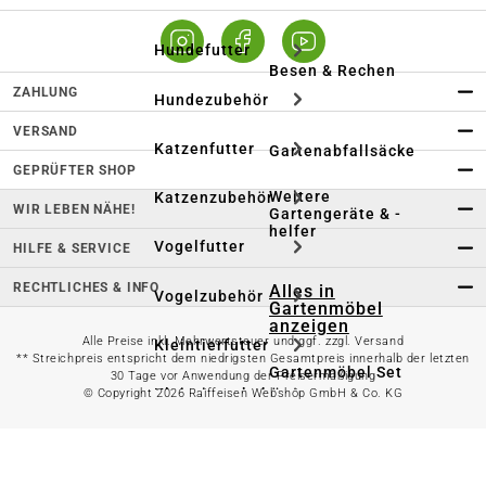
Hundefutter
Besen & Rechen
ZAHLUNG
Hundezubehör
VERSAND
Katzenfutter
Gartenabfallsäcke
GEPRÜFTER SHOP
Weitere
Katzenzubehör
WIR LEBEN NÄHE!
Gartengeräte & -
helfer
Vogelfutter
HILFE & SERVICE
RECHTLICHES & INFO
Alles in
Vogelzubehör
Gartenmöbel
anzeigen
Alle Preise inkl. Mehrwertsteuer und ggf. zzgl. Versand
Kleintierfutter
** Streichpreis entspricht dem niedrigsten Gesamtpreis innerhalb der letzten
Gartenmöbel Set
30 Tage vor Anwendung der Preisermäßigung
Kleintierzubehör
© Copyright 2026 Raiffeisen Webshop GmbH & Co. KG
Loungemöbel
Aquaristik
Heizstrahler