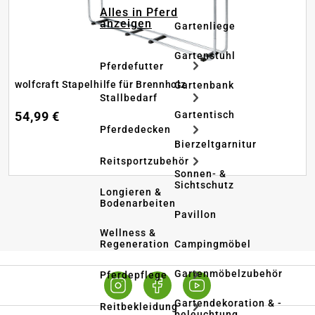
Alles in Pferd
anzeigen
Gartenliege
Gartenstuhl
Pferdefutter
wolfcraft Stapelhilfe für Brennholz
Gartenbank
Stallbedarf
Gartentisch
54,99 €
Pferdedecken
Bierzeltgarnitur
Reitsportzubehör
Sonnen- &
Sichtschutz
Longieren &
Bodenarbeiten
Pavillon
Wellness &
Regeneration
Campingmöbel
Gartenmöbelzubehör
Pferdepflege
Gartendekoration & -
Reitbekleidung
beleuchtung