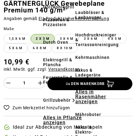
GÄRTNERGLÜCK Gewebeplane
Holzkohlegrill
Premium 140 g/m²
Laubbläser &
Laubsauger
Angaben gemäß
EU‑Produktsicherheitsverordnung
Pizzaofen &
Pizzastein
auswählen
Maße
Hochdruckreiniger
1,5 X 6 M
2 X 3 M
3 X 4 M
3 X 6 M
4 X 5 M
&
Dutch Oven
Terrassenreinigung
5 X 6 M
6 X 8 M
8 X 10 M
Kehrmaschinen
Elektrogrill &
10,99 €
Plancha
inkl. MwSt. ggf. zzgl.
Versandkosten
Akkus &
Ladegeräte
Feuerstelle &
Produkt Anzahl des Produktes "%product%
Feuerschale
IN DEN WARENKORB
Alles in
Rasenmäher
Grillzubehör
anzeigen
Zum Merkzettel hinzufügen
Mähroboter
Alles in Pflanze
anzeigen
Ideal zur Abdeckung von Holzstapeln
Akku- &
Elektro-