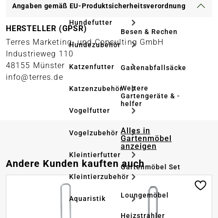
Angaben gemäß EU-Produktsicherheitsverordnung
Hundefutter
HERSTELLER (GPSR)
Besen & Rechen
Terres Marketing- und Consulting GmbH
Hundezubehör
Industrieweg 110
48155 Münster
Katzenfutter
Gartenabfallsäcke
info@terres.de
Weitere
Katzenzubehör
Gartengeräte & -
helfer
Vogelfutter
Alles in
Vogelzubehör
Gartenmöbel
anzeigen
Kleintierfutter
Produktgalerie überspringen
Andere Kunden kauften auch
Gartenmöbel Set
Kleintierzubehör
Loungemöbel
Aquaristik
Heizstrahler