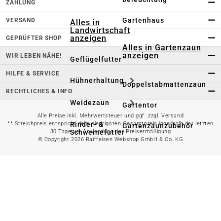
ZAHLUNG
Gartenhaus
VERSAND
Alles in
Landwirtschaft
anzeigen
GEPRÜFTER SHOP
Alles in Gartenzaun
anzeigen
WIR LEBEN NÄHE!
Geflügelfutter
HILFE & SERVICE
Hühnerhaltung
Doppelstabmattenzaun
RECHTLICHES & INFO
Weidezaun
Gartentor
Alle Preise inkl. Mehrwertsteuer und ggf. zzgl. Versand
Rinder- &
** Streichpreis entspricht dem niedrigsten Gesamtpreis innerhalb der letzten
Gartenzaunzubehör
Schweinefutter
30 Tage vor Anwendung der Preisermäßigung
© Copyright 2026 Raiffeisen Webshop GmbH & Co. KG
Alles in
Schaf- &
Gartenbewässerung
Ziegenfutter
anzeigen
Kleintierhaltung
Gartenschlauch
Nutztierhaltung
Regentonne