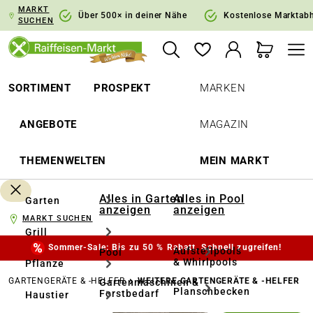
MARKT
springen
Zur Hauptnavigation springen
Über 500× in deiner Nähe
Kostenlose Marktab
SUCHEN
SORTIMENT
PROSPEKT
MARKEN
ANGEBOTE
MAGAZIN
THEMENWELTEN
MEIN MARKT
Alles in Garten
Alles in Pool
Garten
anzeigen
anzeigen
MARKT SUCHEN
Grill
Sommer-Sale: Bis zu 50 % Rabatt. Schnell zugreifen!
Aufstellpools
Pool
& Whirlpools
Pflanze
GARTENGERÄTE & -HELFER
WEITERE GARTENGERÄTE & -HELFER
Gartenmaschinen &
Planschbecken
Forstbedarf
Haustier