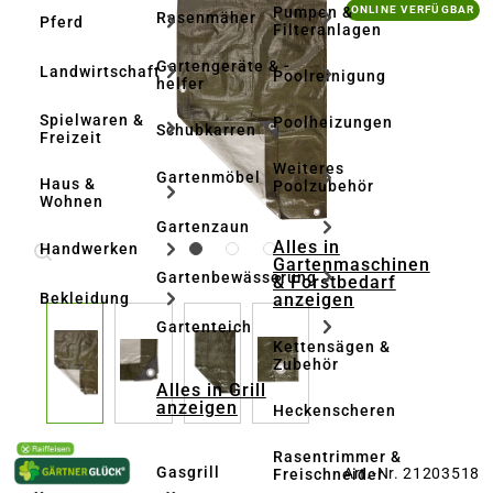
Bildergalerie überspringen
Pumpen &
ONLINE VERFÜGBAR
Rasenmäher
Pferd
Filteranlagen
Gartengeräte & -
Landwirtschaft
Poolreinigung
helfer
Spielwaren &
Poolheizungen
Schubkarren
Freizeit
Weiteres
Gartenmöbel
Haus &
Poolzubehör
Wohnen
Gartenzaun
Alles in
Handwerken
Gartenmaschinen
Gartenbewässerung
& Forstbedarf
anzeigen
Bekleidung
Gartenteich
Kettensägen &
Zubehör
Alles in Grill
anzeigen
Heckenscheren
Rasentrimmer &
Gasgrill
Art.-Nr. 21203518
Freischneider