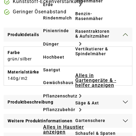
Rasenmäher
Kunststoff-Eckenverstärkung
Erde
Geringer Ösenabstand
Benzin-
Rindenmulch
Rasenmäher
Pinienrinde
Rasentraktoren
Produktdetails
& Aufsitzmäher
Dünger
Vertikutierer &
Farbe
Spindelmäher
Hochbeet
grün/silber
Saatgut
Materialstärke
Alles in
140g/m2
Gartengeräte & -
Gewächshaus
helfer anzeigen
Pflanzenschutz
Produktbeschreibung
Säge & Axt
Pflanzzubehör
Gartenschere
Weitere Produktinformationen
Alles in Haustier
anzeigen
Schaufel & Spaten