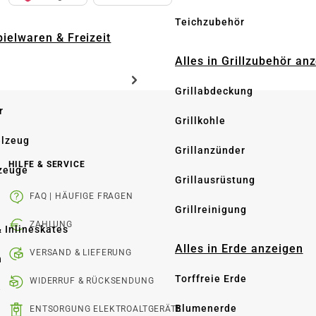
Teichzubehör
pielwaren & Freizeit
Alles in Grillzubehör an
Grillabdeckung
r
Grillkohle
elzeug
Grillanzünder
HILFE & SERVICE
zeuge
Grillausrüstung
FAQ | HÄUFIGE FRAGEN
Grillreinigung
ZAHLUNG
& Inlineskates
Alles in Erde anzeigen
VERSAND & LIEFERUNG
n
Torffreie Erde
WIDERRUF & RÜCKSENDUNG
e
Blumenerde
ENTSORGUNG ELEKTROALTGERÄTE