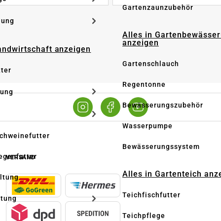
Gartenzaunzubehör
dung
Alles in Gartenbewässe
anzeigen
Landwirtschaft anzeigen
Gartenschlauch
tter
Regentonne
tung
Bewässerungszubehör
Wasserpumpe
Schweinefutter
Bewässerungssystem
iegenfutter
VERSAND
Alles in Gartenteich anz
altung
Teichfischfutter
ltung
Teichpflege