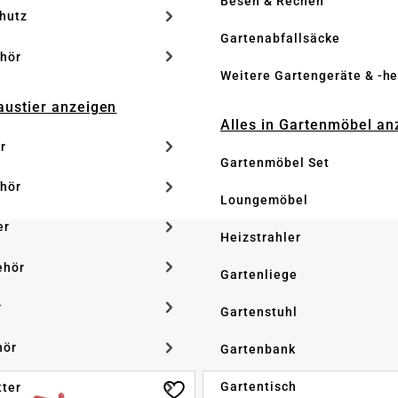
Besen & Rechen
hutz
Gartenabfallsäcke
hör
Weitere Gartengeräte & -he
Haustier anzeigen
Alles in Gartenmöbel an
r
Gartenmöbel Set
hör
Loungemöbel
er
Heizstrahler
ehör
Gartenliege
r
Gartenstuhl
hör
Gartenbank
Gartentisch
tter