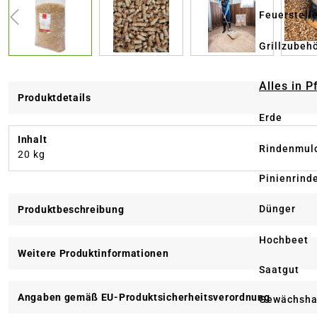
Feuerstell
Grillzubeh
Alles in 
Produktdetails
Erde
Inhalt
Rindenmul
20 kg
Pinienrind
Dünger
Produktbeschreibung
Hochbeet
Weitere Produktinformationen
Saatgut
Angaben gemäß EU-Produktsicherheitsverordnung
Gewächsha