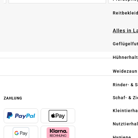
Reitbeklei
Alles in 
Geflügelfu
Hühnerhal
Weidezaun
Rinder- & 
Schaf- & Z
ZAHLUNG
Kleintierh
Nutztierha
Hygiene