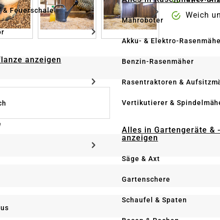
e & Feuerschale
Weich u
Mähroboter
ör
Akku- & Elektro-Rasenmähe
Pflanze anzeigen
Benzin-Rasenmäher
Rasentraktoren & Aufsitzm
Vertikutierer & Spindelmäh
ch
e
Alles in Gartengeräte & 
anzeigen
Säge & Axt
Gartenschere
Schaufel & Spaten
us