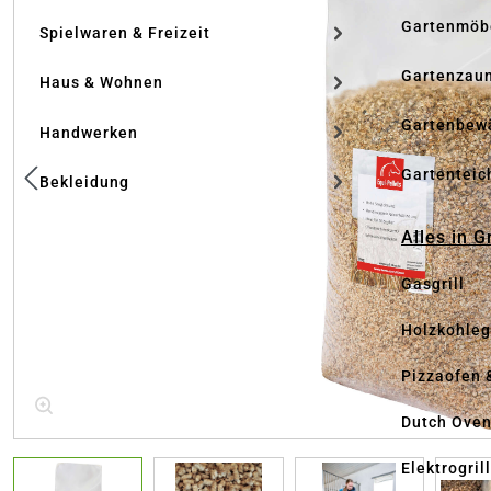
Gartenmöb
Spielwaren & Freizeit
Gartenzau
Haus & Wohnen
Gartenbew
Handwerken
Gartenteic
Bekleidung
Alles in G
Gasgrill
Holzkohlegr
Pizzaofen 
Dutch Ove
Elektrogril