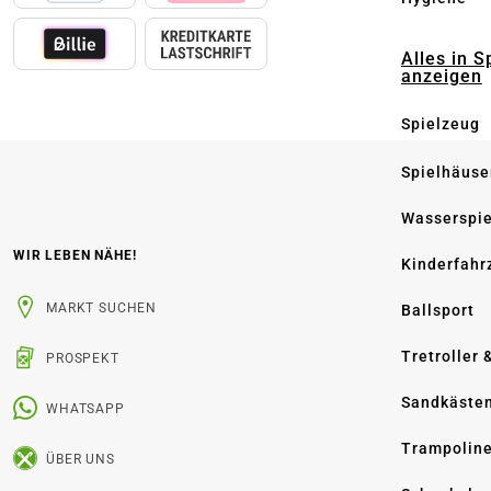
Alles in S
anzeigen
Spielzeug
Spielhäuse
Wasserspi
WIR LEBEN NÄHE!
Kinderfahr
MARKT SUCHEN
Ballsport
Tretroller 
PROSPEKT
Sandkäste
WHATSAPP
Trampolin
ÜBER UNS