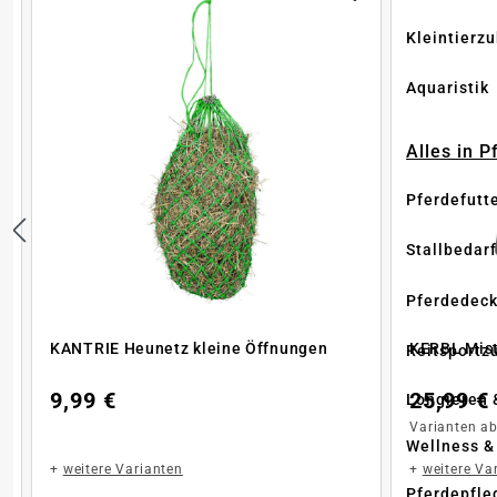
Kleintierz
Aquaristik
Alles in 
Pferdefutt
Stallbedarf
Pferdedec
KANTRIE Heunetz kleine Öffnungen
KERBL Mis
Reitsportz
9,99 €
25,99 €
Longieren 
Varianten a
Wellness &
+
weitere Varianten
+
weitere Va
Pferdepfle