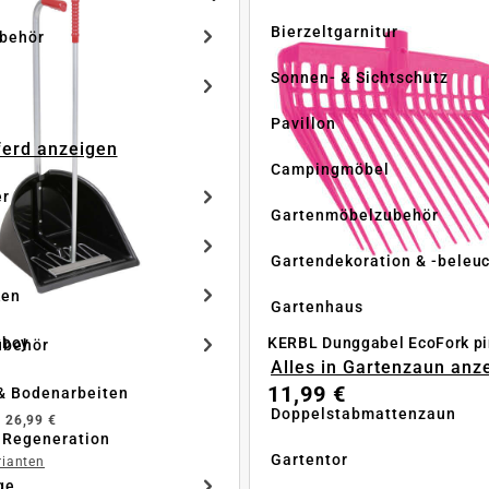
Bierzeltgarnitur
ubehör
Sonnen- & Sichtschutz
Pavillon
Pferd anzeigen
Campingmöbel
er
Gartenmöbelzubehör
Gartendekoration & -beleu
ken
Gartenhaus
tboy
KERBL Dunggabel EcoFork pi
ubehör
Alles in Gartenzaun anz
11,99 €
& Bodenarbeiten
Doppelstabmattenzaun
b
26,99 €
 Regeneration
Gartentor
rianten
ge