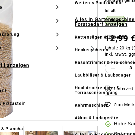
Angaben gem
Weiteres Poolzubehör
el
auswähle
Inhalt
Alles in Gartenmaschine
n
20 KG
Forstbedarf anzeigen
ässerung
12,99 
Kettensägen & Zubehör
Inhalt:
20 kg
(
h
Heckenscheren
inkl. MwSt. gg
Rasentrimmer & Freischnei
rill anzeigen
Produkt 
Laubbläser & Laubsauger
Hochdruckreiniger &
Lieferzeit
ill
Terrassenreinigung
& Pizzastein
Zum Merkz
Kehrmaschinen
n
Akkus & Ladegeräte
Hohe Sa
l & Plancha
Optimal
Alles in Rasenmäher an