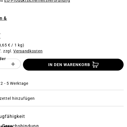
äß
EU‑Produktsicherheitsverordnung
n
n &
€
0,65 € / 1 kg)
f. zzgl.
Versandkosten
der
Anzahl des Produktes "%product%": Gi
IN DEN WARENKORB
: 2 - 5 Werktage
ettel hinzufügen
ugfähigkeit
e Geruchsbindung
zeigen