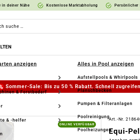
 in deiner Nähe
Kostenlose Marktabholung
Persönlicher
LTEN
Garten anzeigen
Alles in Pool anzeigen
Aufstellpools & Whirlpools
Sommer-Sale: Bis zu 50 % Rabatt. Schnell zugreifen
Planschbecken
hinen & Forstbedarf
Pumpen & Filteranlagen
r
Poolreinigung
Art.-Nr. 2186
te & -helfer
ONLINE VERFÜGBAR
Equi-Pel
Poolheizungen
en