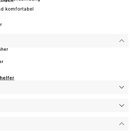
nd komfortabel
r
äher
er
-helfer