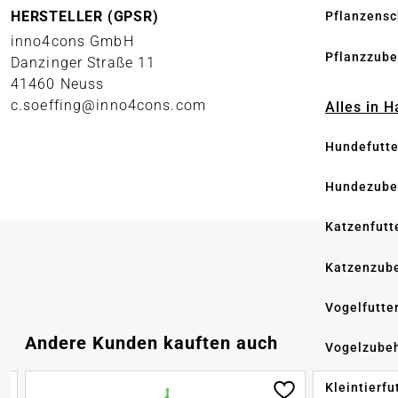
HERSTELLER (GPSR)
Pflanzensc
inno4cons GmbH
Pflanzzube
Danzinger Straße 11
41460 Neuss
c.soeffing@inno4cons.com
Alles in 
Hundefutte
Hundezube
Katzenfutt
Katzenzub
Vogelfutte
Produktgalerie überspringen
Andere Kunden kauften auch
Vogelzube
Kleintierfu