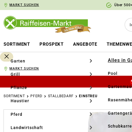
MARKT SUCHEN
Über 500×
springen
Zur Hauptnavigation springen
SORTIMENT
PROSPEKT
ANGEBOTE
THEMENWE
Alles in 
Garten
MARKT SUCHEN
Pool
Grill
Gartenmasc
Pflanze
SORTIMENT
PFERD
STALLBEDARF
EINSTREU
Rasenmähe
Haustier
Bildergalerie überspringen
Gartengerä
Pferd
Schubkarr
Landwirtschaft