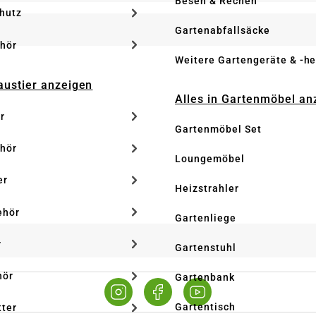
Besen & Rechen
hutz
Gartenabfallsäcke
hör
Weitere Gartengeräte & -he
Haustier anzeigen
Alles in Gartenmöbel an
r
Gartenmöbel Set
hör
Loungemöbel
er
Heizstrahler
ehör
Gartenliege
r
Gartenstuhl
hör
Gartenbank
Gartentisch
tter