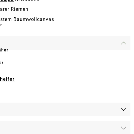
barer Riemen
ustem Baumwollcanvas
r
äher
er
-helfer