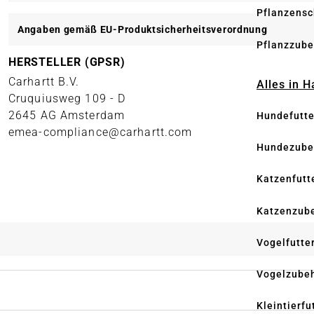
Pflanzensc
Angaben gemäß EU-Produktsicherheitsverordnung
Pflanzzube
HERSTELLER (GPSR)
Carhartt B.V.
Alles in 
Cruquiusweg 109 - D
2645 AG Amsterdam
Hundefutte
emea-compliance@carhartt.com
Hundezube
Katzenfutt
Katzenzub
Vogelfutte
Vogelzube
Kleintierfu