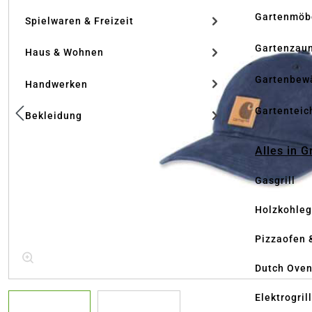
Gartenmöb
Spielwaren & Freizeit
Gartenzau
Haus & Wohnen
Gartenbew
Handwerken
Gartenteic
Bekleidung
Alles in G
Gasgrill
Holzkohlegr
Pizzaofen 
Dutch Ove
Elektrogril