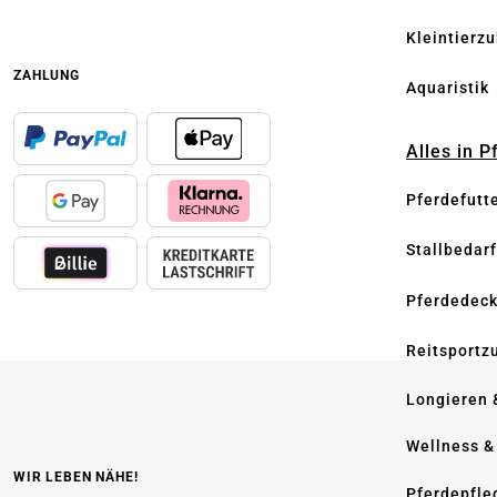
Kleintierz
ZAHLUNG
Aquaristik
Alles in 
Pferdefutt
Stallbedarf
Pferdedec
Reitsportz
Longieren 
Wellness &
WIR LEBEN NÄHE!
Pferdepfle