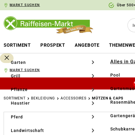
MARKT SUCHEN
Über 500×
springen
Zur Hauptnavigation springen
SORTIMENT
PROSPEKT
ANGEBOTE
THEMENWE
Alles in 
Garten
MARKT SUCHEN
Pool
Grill
Gartenmasc
Pflanze
SORTIMENT
BEKLEIDUNG
ACCESSOIRES
MÜTZEN & CAPS
Rasenmähe
Haustier
Bildergalerie überspringen
Gartengerä
Pferd
Schubkarr
Landwirtschaft