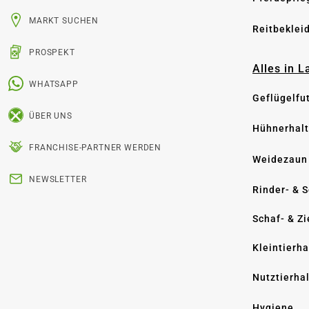
MARKT SUCHEN
Reitbeklei
PROSPEKT
Alles in 
WHATSAPP
Geflügelfu
ÜBER UNS
Hühnerhal
FRANCHISE-PARTNER WERDEN
Weidezaun
NEWSLETTER
Rinder- & 
Schaf- & Z
Kleintierh
Nutztierha
Hygiene