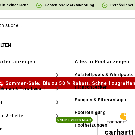
 in deiner Nähe
Kostenlose Marktabholung
Persönlicher
LTEN
Garten anzeigen
Alles in Pool anzeigen
Aufstellpools & Whirlpools
Sommer-Sale: Bis zu 50 % Rabatt. Schnell zugreifen
Planschbecken
hinen & Forstbedarf
Pumpen & Filteranlagen
r
Poolreinigung
te & -helfer
ONLINE VERFÜGBAR
Poolheizungen
en
carhart