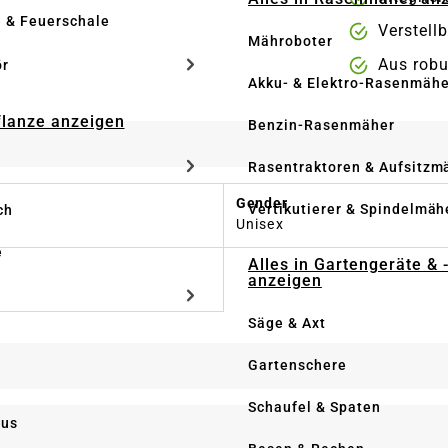
e & Feuerschale
Verstell
Mähroboter
Aus rob
ör
Akku- & Elektro-Rasenmähe
Pflanze anzeigen
Benzin-Rasenmäher
Rasentraktoren & Aufsitzm
Gender
Vertikutierer & Spindelmäh
ch
Unisex
e
Alles in Gartengeräte & 
anzeigen
Säge & Axt
Gartenschere
Schaufel & Spaten
us