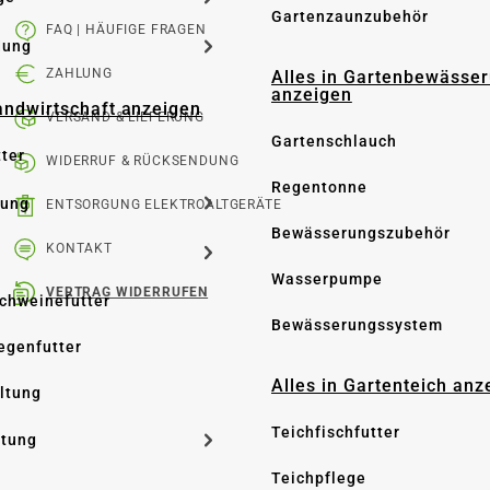
Gartenzaunzubehör
FAQ | HÄUFIGE FRAGEN
dung
ZAHLUNG
Alles in Gartenbewässe
anzeigen
Landwirtschaft anzeigen
VERSAND & LIEFERUNG
Gartenschlauch
tter
WIDERRUF & RÜCKSENDUNG
Regentonne
tung
ENTSORGUNG ELEKTROALTGERÄTE
Bewässerungszubehör
KONTAKT
Wasserpumpe
VERTRAG WIDERRUFEN
Schweinefutter
Bewässerungssystem
iegenfutter
Alles in Gartenteich anz
altung
Teichfischfutter
ltung
Teichpflege