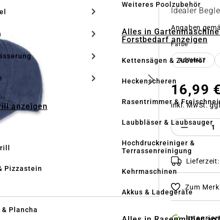
Weiteres Poolzubehör
Idealer Begl
el
Angaben gem
Alles in Gartenmaschine
n
Forstbedarf anzeigen
auswähle
Farbe
ässerung
Kettensägen & Zubehör
ASPHALT
h
Heckenscheren
16,99 
Rasentrimmer & Freischnei
inkl. MwSt. gg
rill anzeigen
Laubbläser & Laubsauger
Produkt 
Hochdruckreiniger &
ill
Terrassenreinigung
Lieferzeit
& Pizzastein
Kehrmaschinen
Zum Merkz
n
Akkus & Ladegeräte
l & Plancha
Integrie
Alles in Rasenmäher an