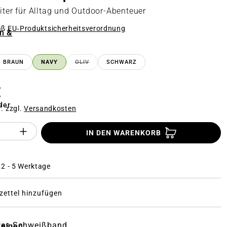
eiter für Alltag und Outdoor-Abenteuer
äß
EU‑Produktsicherheitsverordnung
n &
n
BRAUN
NAVY
OLIV
SCHWARZ
(DIESE OPTION IST ZURZEIT NICHT VERFÜGB
€
der
f. zzgl.
Versandkosten
Anzahl des Produktes "%product%": Gi
IN DEN WARENKORB
: 2 - 5 Werktage
ettel hinzufügen
rtes Schweißband
zeigen