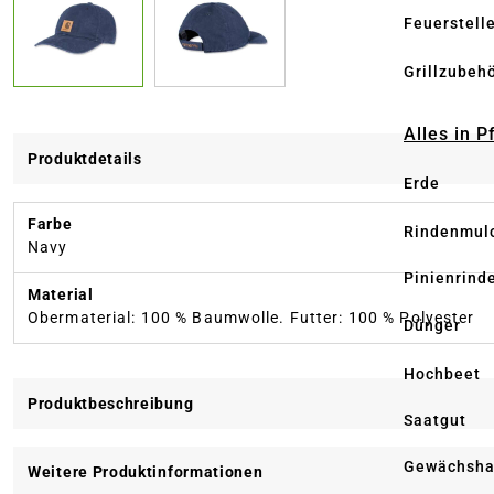
Feuerstell
Grillzubeh
Alles in 
Produktdetails
Erde
Farbe
Rindenmul
Navy
Pinienrind
Material
Obermaterial: 100 % Baumwolle. Futter: 100 % Polyester
Dünger
Hochbeet
Produktbeschreibung
Saatgut
Gewächsha
Weitere Produktinformationen