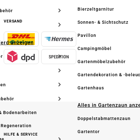
Bierzeltgarnitur
ubehör
VERSAND
Sonnen- & Sichtschutz
Pavillon
Pferd anzeigen
Campingmöbel
er
Gartenmöbelzubehör
Gartendekoration & -beleu
ken
Gartenhaus
ubehör
Alles in Gartenzaun anz
& Bodenarbeiten
Doppelstabmattenzaun
 Regeneration
Gartentor
HILFE & SERVICE
ge