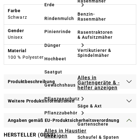
Rasenmäher
Erde
Farbe
Benzin-
Schwarz
Rindenmulch
Rasenmäher
Gender
Pinienrinde
Rasentraktoren
& Aufsitzmäher
Unisex
Dünger
Vertikutierer &
Material
Spindelmäher
100 % Polyester
Hochbeet
Saatgut
Alles in
Produktbeschreibung
Gartengeräte & -
Gewächshaus
helfer anzeigen
Pflanzenschutz
Weitere Produktinformationen
Säge & Axt
Pflanzzubehör
Angaben gemäß EU-Produktsicherheitsverordnung
Gartenschere
Alles in Haustier
HERSTELLER (GPSR)
anzeigen
Schaufel & Spaten