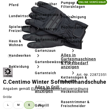
Bildergalerie überspringen
Pumpen &
ONLINE VERFÜGBAR
Rasenmäher
Pferd
Filteranlagen
Gartengeräte & -
Landwirtschaft
Poolreinigung
helfer
Spielwaren &
Poolheizungen
Schubkarren
Freizeit
Weiteres
Gartenmöbel
Haus &
Poolzubehör
Wohnen
Gartenzaun
Alles in
Handwerken
Gartenmaschinen
Gartenbewässerung
& Forstbedarf
anzeigen
Bekleidung
Gartenteich
Art.-Nr. 22872351
Kettensägen &
C.Centimo Winter Softshellhandschuhe
Zubehör
Alles in Grill
Angaben gemäß
EU‑Produktsicherheitsverordnung
anzeigen
Heckenscheren
auswählen
Größe
Rasentrimmer &
Gasgrill
L
M
S
XL
Freischneider
(DIESE OPTION IST ZURZEIT NICHT VERFÜGBAR.)