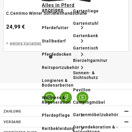
Alles in Pferd
anzeigen
Gartenliege
C.Centimo Winter Softshellhandschuhe
Gartenstuhl
24,99 €
Pferdefutter
Gartenbank
Stallbedarf
+
weitere Varianten
Gartentisch
Pferdedecken
Bierzeltgarnitur
Reitsportzubehör
Sonnen- &
Sichtschutz
Longieren &
Bodenarbeiten
Pavillon
Wellness &
Regeneration
Campingmöbel
ZAHLUNG
Gartenmöbelzubehör
Pferdepflege
VERSAND
Gartendekoration & -
Reitbekleidung
beleuchtung