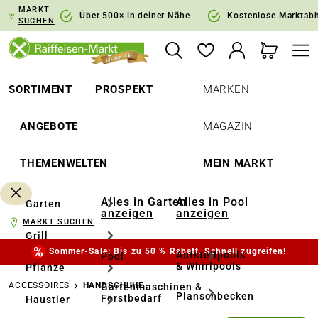
MARKT
springen
Zur Hauptnavigation springen
Über 500× in deiner Nähe
Kostenlose Marktab
SUCHEN
SORTIMENT
PROSPEKT
MARKEN
ANGEBOTE
MAGAZIN
THEMENWELTEN
MEIN MARKT
Alles in Garten
Alles in Pool
Garten
anzeigen
anzeigen
MARKT SUCHEN
Grill
Sommer-Sale: Bis zu 50 % Rabatt. Schnell zugreifen!
Aufstellpools
Pool
& Whirlpools
Pflanze
ACCESSOIRES
HANDSCHUHE
Gartenmaschinen &
Planschbecken
Forstbedarf
Haustier