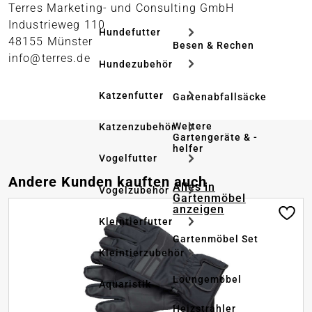
Terres Marketing- und Consulting GmbH
Industrieweg 110
Hundefutter
48155 Münster
Besen & Rechen
info@terres.de
Hundezubehör
Katzenfutter
Gartenabfallsäcke
Weitere
Katzenzubehör
Gartengeräte & -
helfer
Vogelfutter
Produktgalerie überspringen
Andere Kunden kauften auch
Alles in
Vogelzubehör
Gartenmöbel
anzeigen
Kleintierfutter
Gartenmöbel Set
Kleintierzubehör
Loungemöbel
Aquaristik
Heizstrahler