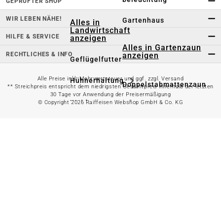
GEPRÜFTER SHOP
WIR LEBEN NÄHE!
Gartenhaus
Alles in
Landwirtschaft
HILFE & SERVICE
anzeigen
Alles in Gartenzaun
RECHTLICHES & INFO
anzeigen
Geflügelfutter
Alle Preise inkl. Mehrwertsteuer und ggf. zzgl. Versand
Hühnerhaltung
Doppelstabmattenzaun
** Streichpreis entspricht dem niedrigsten Gesamtpreis innerhalb der letzten
30 Tage vor Anwendung der Preisermäßigung
Weidezaun
© Copyright 2026 Raiffeisen Webshop GmbH & Co. KG
Gartentor
Rinder- &
Gartenzaunzubehör
Schweinefutter
Alles in
Schaf- &
Gartenbewässerung
Ziegenfutter
anzeigen
Kleintierhaltung
Gartenschlauch
Nutztierhaltung
Regentonne