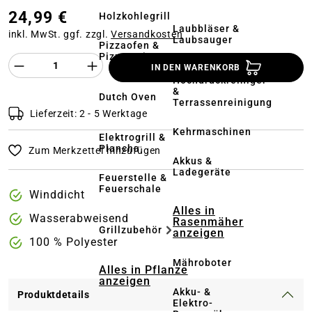
24,99 €
Holzkohlegrill
Laubbläser &
inkl. MwSt. ggf. zzgl.
Versandkosten
Laubsauger
Pizzaofen &
Pizzastein
Produkt Anzahl des Produktes "%product%
IN DEN WARENKORB
Hochdruckreiniger
&
Dutch Oven
Terrassenreinigung
Lieferzeit: 2 - 5 Werktage
Kehrmaschinen
Elektrogrill &
Plancha
Zum Merkzettel hinzufügen
Akkus &
Ladegeräte
Feuerstelle &
Feuerschale
Winddicht
Alles in
Wasserabweisend
Rasenmäher
Grillzubehör
anzeigen
100 % Polyester
Mähroboter
Alles in Pflanze
anzeigen
Akku- &
Produktdetails
Elektro-