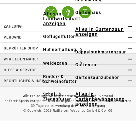
Gartenhaus
Alles in
Landwirtschaft
anzeigen
ZAHLUNG
Alles in Gartenzaun
anzeigen
Geflügelfutter
VERSAND
GEPRÜFTER SHOP
Hühnerhaltung
Doppelstabmattenzaun
WIR LEBEN NÄHE!
Weidezaun
Gartentor
HILFE & SERVICE
Rinder- &
Gartenzaunzubehör
RECHTLICHES & INFO
Schweinefutter
Alles in
Schaf- &
Alle Preise inkl. Mehrwertsteuer und ggf. zzgl. Versand
Gartenbewässerung
Ziegenfutter
** Streichpreis entspricht dem niedrigsten Gesamtpreis innerhalb der letzten
anzeigen
30 Tage vor Anwendung der Preisermäßigung
© Copyright 2026 Raiffeisen Webshop GmbH & Co. KG
Kleintierhaltung
Gartenschlauch
Nutztierhaltung
Regentonne