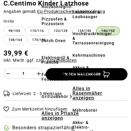
C.Centimo Kinder Latzhose
Holzkohlegrill
Angaben gemäß
EU‑Produktsicherheitsverordnung
Laubbläser &
Laubsauger
Pizzaofen &
auswählen
Größe
Pizzastein
98/104
110/116
122/128
134/140
146/152
Hochdruckreiniger
&
158/164
170/176
Dutch Oven
Terrassenreinigung
39,99 €
Kehrmaschinen
Elektrogrill &
inkl. MwSt. ggf. zzgl.
Versandkosten
Plancha
Akkus &
Produkt Anzahl des Produktes "%product%
Ladegeräte
Feuerstelle &
IN DEN WARENKORB
Feuerschale
Alles in
Rasenmäher
Lieferzeit: 2 - 5 Werktage
Grillzubehör
anzeigen
Zum Merkzettel hinzufügen
Mähroboter
Alles in Pflanze
anzeigen
Akku- &
Elektro-
Besonders strapazierfähig