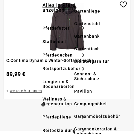
Alles in Pferd
anzeigen
Gartenliege
Gartenstuhl
Pferdefutter
Gartenbank
Stallbedarf
Gartentisch
Pferdedecken
C.Centimo Dynamic Winter-Softshelljacke
Bierzeltgarnitur
Reitsportzubehör
89,99 €
Sonnen- &
Sichtschutz
Longieren &
Bodenarbeiten
Pavillon
+
weitere Varianten
Wellness &
Regeneration
Campingmöbel
Gartenmöbelzubehör
Pferdepflege
Gartendekoration & -
Reitbekleidung
beleuchtung