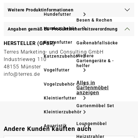
Weitere Produktinformationen
Hundefutter
Besen & Rechen
Hundezubehör
Angaben gemäß EU-Produktsicherheitsverordnung
Katzenfutter
Gartenabfallsäcke
HERSTELLER (GPSR)
Terres Marketing- und Consulting GmbH
Weitere
Katzenzubehör
Industrieweg 110
Gartengeräte & -
helfer
48155 Münster
Vogelfutter
info@terres.de
Alles in
Vogelzubehör
Gartenmöbel
anzeigen
Kleintierfutter
Gartenmöbel Set
Kleintierzubehör
Loungemöbel
Aquaristik
Produktgalerie überspringen
Andere Kunden kauften auch
Heizstrahler