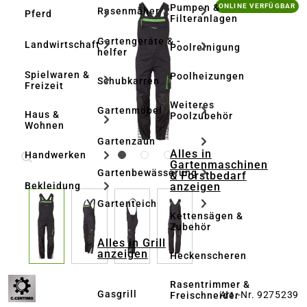
Bildergalerie überspringen
Pumpen &
ONLINE VERFÜGBAR
Rasenmäher
Pferd
Filteranlagen
Gartengeräte & -
Landwirtschaft
Poolreinigung
helfer
Spielwaren &
Poolheizungen
Schubkarren
Freizeit
Weiteres
Gartenmöbel
Haus &
Poolzubehör
Wohnen
Gartenzaun
Alles in
Handwerken
Gartenmaschinen
Gartenbewässerung
& Forstbedarf
anzeigen
Bekleidung
Gartenteich
Kettensägen &
Zubehör
Alles in Grill
anzeigen
Heckenscheren
Rasentrimmer &
Gasgrill
Art.-Nr. 9275239
Freischneider