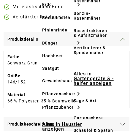
Rasenmäher
Erde
Mit elastischem Bund
Benzin-
Verstärkter Kniebereich
Rindenmulch
Rasenmäher
Pinienrinde
Rasentraktoren
& Aufsitzmäher
Produktdetails
Dünger
Vertikutierer &
Spindelmäher
Hochbeet
Farbe
Schwarz-Grün
Saatgut
Alles in
Größe
Gartengeräte & -
Gewächshaus
146/152
helfer anzeigen
Pflanzenschutz
Material
Säge & Axt
65 % Polyester, 35 % Baumwolle
Pflanzzubehör
Gartenschere
Alles in Haustier
Produktbeschreibung
anzeigen
Schaufel & Spaten