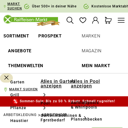
MARKT
springen
Zur Hauptnavigation springen
Über 500× in deiner Nähe
Kostenlose Marktab
SUCHEN
SORTIMENT
PROSPEKT
MARKEN
ANGEBOTE
MAGAZIN
THEMENWELTEN
MEIN MARKT
Alles in Garten
Alles in Pool
Garten
anzeigen
anzeigen
MARKT SUCHEN
Grill
Sommer-Sale: Bis zu 50 % Rabatt. Schnell zugreifen!
Aufstellpools
Pool
& Whirlpools
Pflanze
ARBEITSKLEIDUNG
ARBEITSHOSE
Gartenmaschinen &
Planschbecken
Forstbedarf
Haustier