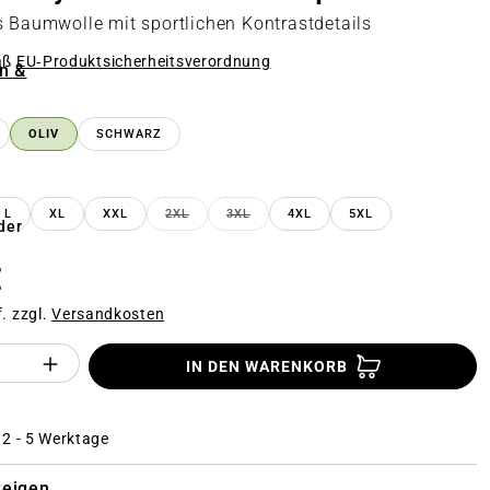
s Baumwolle mit sportlichen Kontrastdetails
äß
EU‑Produktsicherheitsverordnung
n &
n
OLIV
SCHWARZ
n
L
XL
XXL
2XL
3XL
4XL
5XL
(DIESE OPTION IST ZURZEIT NICHT VERFÜGB
(DIESE OPTION IST ZURZEIT NICHT 
der
€
f. zzgl.
Versandkosten
Anzahl des Produktes "%product%": Gi
IN DEN WARENKORB
: 2 - 5 Werktage
zeigen