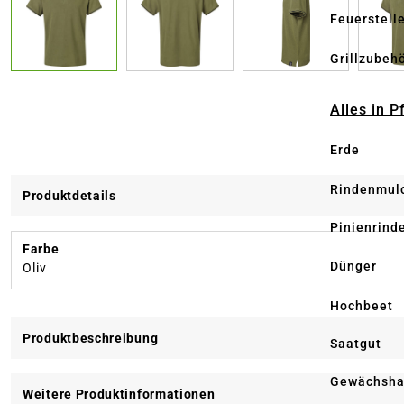
Feuerstell
Grillzubeh
Alles in 
Erde
Rindenmul
Produktdetails
Pinienrind
Farbe
Dünger
Oliv
Hochbeet
Produktbeschreibung
Saatgut
Gewächsha
Weitere Produktinformationen