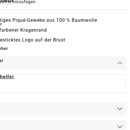
ettel hinzufügen
tiges Piqué-Gewebe aus 100 % Baumwolle
r
farbener Kragenrand
esticktes Logo auf der Brust
äher
er
-helfer