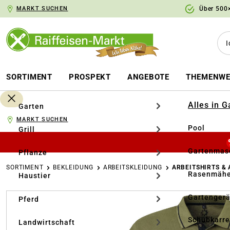
MARKT SUCHEN
Über 500×
springen
Zur Hauptnavigation springen
SORTIMENT
PROSPEKT
ANGEBOTE
THEMENWE
Alles in 
Garten
MARKT SUCHEN
Pool
Grill
Gartenmasc
Pflanze
SORTIMENT
BEKLEIDUNG
ARBEITSKLEIDUNG
ARBEITSHIRTS &
Rasenmähe
Haustier
Bildergalerie überspringen
Gartengerä
Pferd
Schubkarr
Landwirtschaft