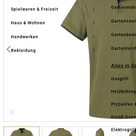
Gartenmöb
Spielwaren & Freizeit
Gartenzau
Haus & Wohnen
Gartenbew
Handwerken
Gartenteic
Bekleidung
Alles in G
Gasgrill
Holzkohlegr
Pizzaofen 
Dutch Ove
Elektrogril