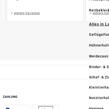
Reitbeklei
+
weitere Varianten
+
weitere Va
Alles in 
Geflügelfu
Hühnerhal
Weidezaun
Rinder- & 
Schaf- & Z
Kleintierh
ZAHLUNG
Nutztierha
Hygiene