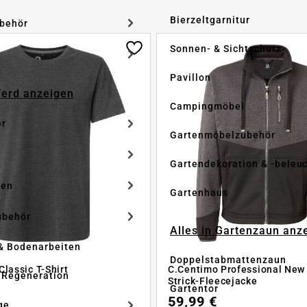
Bierzeltgarnitur
ubehör
Sonnen- & Sichtschutz
Pavillon
Pferd anzeigen
Campingmöbel
er
Gartenmöbelzubehör
Gartendekoration & -beleu
ken
Gartenhaus
ubehör
Alles in Gartenzaun anz
& Bodenarbeiten
Doppelstabmattenzaun
lassic T-Shirt
C.Centimo Professional New
 Regeneration
Strick-Fleecejacke
Gartentor
59,99 €
ge