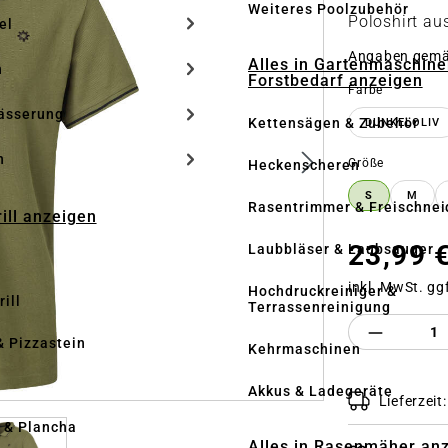
Weiteres Poolzubehör
Poloshirt au
el
Angaben gem
Alles in Gartenmaschine
n
Forstbedarf anzeigen
auswähle
Farbe
ässerung
Kettensägen & Zubehör
DUNKELOLIV
h
auswähle
Größe
Heckenscheren
S
M
Rasentrimmer & Freischnei
rill anzeigen
23,99 
Laubbläser & Laubsauger
inkl. MwSt. gg
Hochdruckreiniger &
ill
Terrassenreinigung
Produkt 
& Pizzastein
Kehrmaschinen
n
Akkus & Ladegeräte
Lieferzeit
l & Plancha
Alles in Rasenmäher an