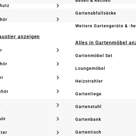
Besen & Rechen
hutz
Gartenabfallsäcke
hör
Weitere Gartengeräte & -he
Haustier anzeigen
Alles in Gartenmöbel an
r
Gartenmöbel Set
hör
Loungemöbel
er
Heizstrahler
ehör
Gartenliege
r
Gartenstuhl
hör
Gartenbank
Gartentisch
tter