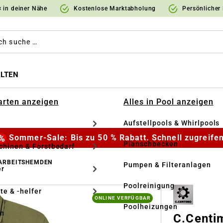
 in deiner Nähe
Kostenlose Marktabholung
Persönlicher
LTEN
Garten anzeigen
Alles in Pool anzeigen
Aufstellpools & Whirlpools
Sommer-Sale: Bis zu 50 % Rabatt. Schnell zugreifen
Planschbecken
hinen & Forstbedarf
 ARBEITSHEMDEN
Pumpen & Filteranlagen
r
Poolreinigung
te & -helfer
ONLINE VERFÜGBAR
Poolheizungen
en
C.Centi