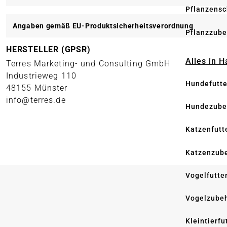
Pflanzensc
Angaben gemäß EU-Produktsicherheitsverordnung
Pflanzzube
HERSTELLER (GPSR)
Alles in 
Terres Marketing- und Consulting GmbH
Industrieweg 110
Hundefutte
48155 Münster
info@terres.de
Hundezube
Katzenfutt
Katzenzub
Vogelfutte
Vogelzube
Kleintierfu