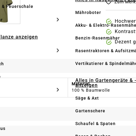
Zum Merkz
e & Feuerschale
Mähroboter
ör
Hochwer
Akku- & Elektro-Rasenmähe
Kontrast
Pflanze anzeigen
Benzin-Rasenmäher
Dezent g
Rasentraktoren & Aufsitzm
Vertikutierer & Spindelmäh
ch
e
Alles in Gartengeräte & 
Material
anzeigen
100 % Baumwolle
Säge & Axt
Gartenschere
Schaufel & Spaten
us