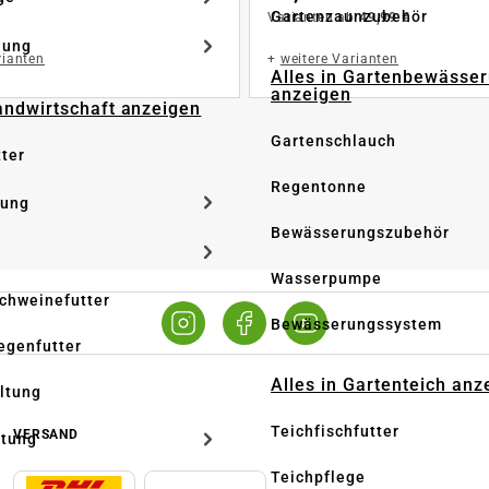
Gartenzaunzubehör
Varianten ab
49,99 €
dung
rianten
+
weitere Varianten
Alles in Gartenbewässe
anzeigen
Landwirtschaft anzeigen
Gartenschlauch
tter
Regentonne
tung
Bewässerungszubehör
Wasserpumpe
Schweinefutter
Bewässerungssystem
iegenfutter
Alles in Gartenteich anz
altung
Teichfischfutter
VERSAND
ltung
Teichpflege