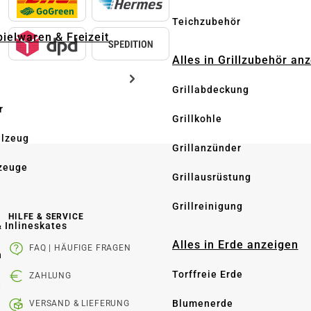
Teichzubehör
pielwaren & Freizeit
Alles in Grillzubehör an
Grillabdeckung
r
Grillkohle
elzeug
Grillanzünder
zeuge
Grillausrüstung
Grillreinigung
HILFE & SERVICE
& Inlineskates
Alles in Erde anzeigen
FAQ | HÄUFIGE FRAGEN
n
Torffreie Erde
ZAHLUNG
e
Blumenerde
VERSAND & LIEFERUNG