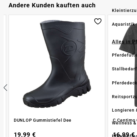
Produktgalerie überspringen
Andere Kunden kauften auch
Kleintierz
Aquaristik
Alles in 
Pferdefutt
Stallbedarf
Pferdedec
Reitsportz
Longieren 
h
DUNLOP Gummistiefel Dee
C.Centimo C
Wellness &
19,99 €
16,99 €
Pferdepfle