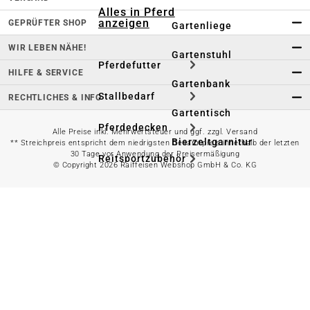
Alles in Pferd
anzeigen
GEPRÜFTER SHOP
Gartenliege
WIR LEBEN NÄHE!
Gartenstuhl
Pferdefutter
HILFE & SERVICE
Gartenbank
Stallbedarf
RECHTLICHES & INFO
Gartentisch
Pferdedecken
Alle Preise inkl. Mehrwertsteuer und ggf. zzgl. Versand
Bierzeltgarnitur
** Streichpreis entspricht dem niedrigsten Gesamtpreis innerhalb der letzten
30 Tage vor Anwendung der Preisermäßigung
Reitsportzubehör
© Copyright 2026 Raiffeisen Webshop GmbH & Co. KG
Sonnen- &
Sichtschutz
Longieren &
Bodenarbeiten
Pavillon
Wellness &
Regeneration
Campingmöbel
Gartenmöbelzubehör
Pferdepflege
Gartendekoration & -
Reitbekleidung
beleuchtung