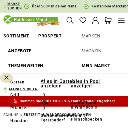
MARKT
springen
Zur Hauptnavigation springen
Über 500× in deiner Nähe
Kostenlose Marktab
SUCHEN
SORTIMENT
PROSPEKT
MARKEN
ANGEBOTE
MAGAZIN
THEMENWELTEN
MEIN MARKT
Alles in Garten
Alles in Pool
Garten
anzeigen
anzeigen
MARKT SUCHEN
Grill
Sommer-Sale: Bis zu 50 % Rabatt. Schnell zugreifen!
Aufstellpools
Pool
& Whirlpools
Pflanze
SCHUHE
FREIZEIT- & WANDERSCHUHE DAMEN
Gartenmaschinen &
Planschbecken
Forstbedarf
Haustier