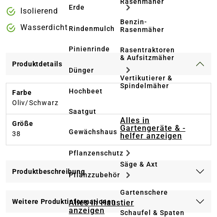
Rasenmäher
Erde
Isolierend
Benzin-
Wasserdicht
Rindenmulch
Rasenmäher
Pinienrinde
Rasentraktoren
& Aufsitzmäher
Produktdetails
Dünger
Vertikutierer &
Spindelmäher
Hochbeet
Farbe
Oliv/Schwarz
Saatgut
Alles in
Größe
Gartengeräte & -
Gewächshaus
38
helfer anzeigen
Pflanzenschutz
Säge & Axt
Produktbeschreibung
Pflanzzubehör
Gartenschere
Weitere Produktinformationen
Alles in Haustier
anzeigen
Schaufel & Spaten