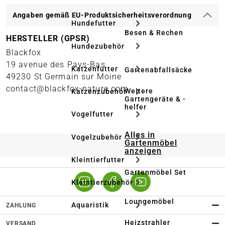
Angaben gemäß EU-Produktsicherheitsverordnung
Hundefutter
Besen & Rechen
HERSTELLER (GPSR)
Hundezubehör
Blackfox
19 avenue des Pays-Bas
Katzenfutter
Gartenabfallsäcke
49230 St Germain sur Moine
contact@blackfox-nature.com
Weitere
Katzenzubehör
Gartengeräte & -
helfer
Vogelfutter
Alles in
Vogelzubehör
Gartenmöbel
anzeigen
Kleintierfutter
Gartenmöbel Set
Kleintierzubehör
Loungemöbel
Aquaristik
ZAHLUNG
Heizstrahler
VERSAND