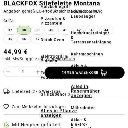
BLACKFOX Stiefelette Montana
Holzkohlegrill
Angaben gemäß
EU‑Produktsicherheitsverordnung
Laubbläser &
Laubsauger
Pizzaofen &
auswählen
Größe
Pizzastein
37
38
39
40
41
42
43
44
Hochdruckreiniger
&
45
46
47
Dutch Oven
Terrassenreinigung
44,99 €
Kehrmaschinen
Elektrogrill &
inkl. MwSt. ggf. zzgl.
Versandkosten
Plancha
Akkus &
Produkt Anzahl des Produktes "%product%
Ladegeräte
Feuerstelle &
IN DEN WARENKORB
Feuerschale
Alles in
Rasenmäher
Lieferzeit: 2 - 5 Werktage
Grillzubehör
anzeigen
Zum Merkzettel hinzufügen
Mähroboter
Alles in Pflanze
anzeigen
Akku- &
Elektro-
Mit Neopren gefüttert